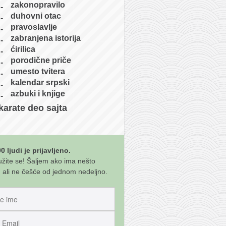
zakonopravilo
duhovni otac
pravoslavlje
zabranjena istorija
ćirilica
porodične priče
umesto tvitera
kalendar srpski
azbuki i knjige
karate deo sajta
0 ljudi je prijavljeno.
užite se! Šaljem ako ima nešto
 ali ne češće od jednom nedeljno.