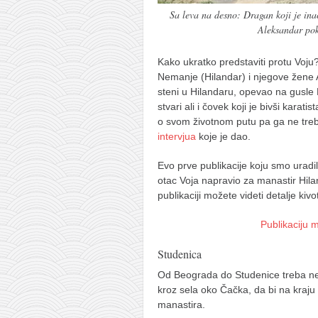
Sa leva na desno: Dragan koji je ina
Aleksandar pokr
Kako ukratko predstaviti protu Voju
Nemanje (Hilandar) i njegove žene A
steni u Hilandaru, opevao na gusle 
stvari ali i čovek koji je bivši karati
o svom životnom putu pa ga ne treba
intervjua
koje je dao.
Evo prve publikacije koju smo uradi
otac Voja napravio za manastir Hilan
publikaciji možete videti detalje kiv
Publikaciju 
Studenica
Od Beograda do Studenice treba nek
kroz sela oko Čačka, da bi na kraju
manastira.