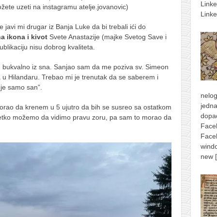
Link
ožete uzeti na instagramu atelje.jovanovic)
Linke
 javi mi drugar iz Banja Luke da bi trebali ići do
a ikona i kivot
Svete Anastazije (majke Svetog Save i
blikaciju nisu dobrog kvaliteta.
h bukvalno iz sna. Sanjao sam da me poziva sv. Simeon
 u Hilandaru. Trebao mi je trenutak da se saberem i
 je samo san”.
nelog
jedna
ao da krenem u 5 ujutro da bih se susreo sa ostatkom
dopad
etko možemo da vidimo pravu zoru, pa sam to morao da
Face
Face
windo
new