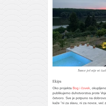
Sunce još nije ni iz
Ekipa
Oko projekta
Bog i čovek
, okupljeno
publikujemo duhotvorstva prote Voje B
četvoro. Sve je potpuno na dobrovolj
kaže ”ni za slavu, ni za novce, već z