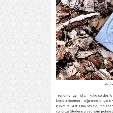
galerija kluba
članarina
kontakt
besplatna e-knjiga
termini treninga
moja priča
moja priča
fotke
kontakt
Studen
Ћир
Trenutno razmišljam kako se desil
krsta u mermeru koju sam stavio u vrt
kupim taj krst. Ono što sigurno zn
ću ići za Studenicu već sam jednost