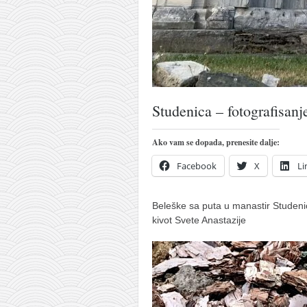
naihanchi
kushanku
passai
temashiwari
kobudo
Studenica – fotografisanj
nunchaku
Ako vam se dopada, prenesite dalje:
bo
Facebook
X
Li
tonfa
sai
Beleške sa puta u manastir Studenic
timbei rochin
kivot Svete Anastazije
tsunami dojo
program
snimci nastupa