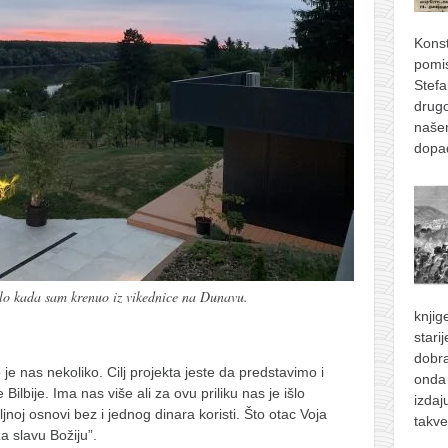
Konst
pomis
Stefa
drugo
naše
dopad
ašlo kada sam krenuo iz vikednice na Dunavu.
knjig
stari
dobra
 je nas nekoliko. Cilj projekta jeste da predstavimo i
onda 
ilbije. Ima nas više ali za ovu priliku nas je išlo
izdaj
noj osnovi bez i jednog dinara koristi. Što otac Voja
takve
a slavu Božiju”.