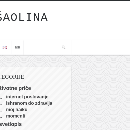
ŠAOLINA
ЋИР
TEGORIJE
životne priče
internet poslovanje
ishranom do zdravlja
moj haiku
momenti
svetlopis