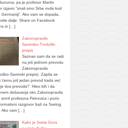
dunuma, pa je profesor Martin
 izjavio ”imali smo Srbe ovde kod
 Germaniji”. Ako vam se dopada,
site dalje: Share on Facebook
ns in
[…]
Zakonopravilo
Savinsko-Tvrdoški
prepis
Saznao sam da se radi
na još jednom prevodu
Zakonopravila
oško-Savinski prepis). Zapita se
k čemu još jedan prevod kada već
je dva prevoda? Hteo bih i da
nem dešavanja oko Zakonopravila
 smrti profesora Petrovića i poziv
formativni razgovor baš na Svetog
. Ako vam
[…]
Kako je Sveta Gora