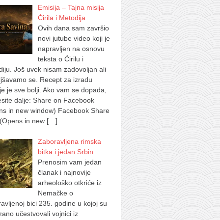
Emisija – Tajna misija
Ćirila i Metodija
Ovih dana sam završio
novi jutube video koji je
napravljen na osnovu
teksta o Ćirilu i
iju. Još uvek nisam zadovoljan ali
jšavamo se. Recept za izradu
je je sve bolji. Ako vam se dopada,
site dalje: Share on Facebook
ns in new window) Facebook Share
 (Opens in new
[…]
Zaboravljena rimska
bitka i jedan Srbin
Prenosim vam jedan
članak i najnovije
arheološko otkriće iz
Nemačke o
avljenoj bici 235. godine u kojoj su
ano učestvovali vojnici iz