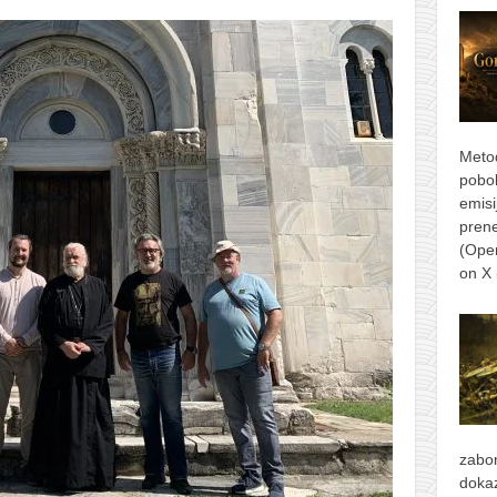
Metod
pobol
emisi
prene
(Ope
on X
zabor
dokaz