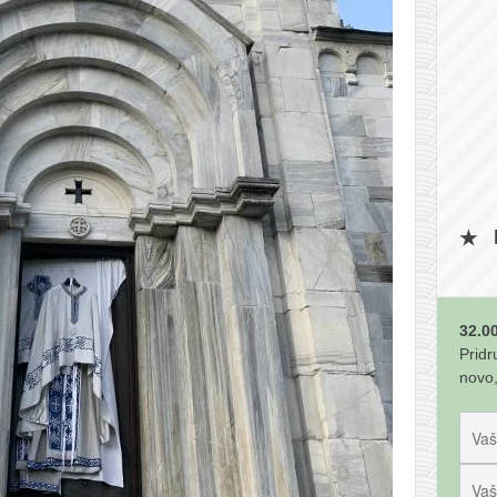
32.00
Pridr
novo,