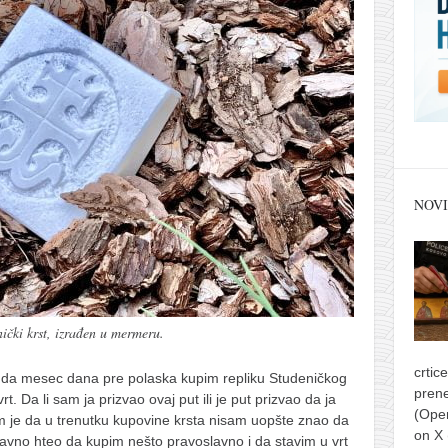
NOVI
ički krst, izrađen u mermeru.
crtic
o da mesec dana pre polaska kupim repliku Studeničkog
prene
. Da li sam ja prizvao ovaj put ili je put prizvao da ja
(Ope
am je da u trenutku kupovine krsta nisam uopšte znao da
on X
avno hteo da kupim nešto pravoslavno i da stavim u vrt