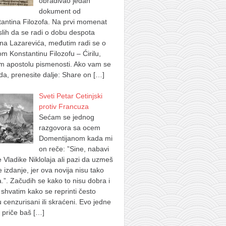
obrađivao jedan
dokument od
antina Filozofa. Na prvi momenat
lih da se radi o dobu despota
na Lazarevića, međutim radi se o
m Konstantinu Filozofu – Ćirilu,
m apostolu pismenosti. Ako vam se
a, prenesite dalje: Share on
[…]
Sveti Petar Cetinjski
protiv Francuza
Sećam se jednog
razgovora sa ocem
Domentijanom kada mi
on reče: ”Sine, nabavi
e Vladike Niklolaja ali pazi da uzmeš
je izdanje, jer ova novija nisu tako
.”. Začudih se kako to nisu dobra i
shvatim kako se reprinti često
u cenzurisani ili skraćeni. Evo jedne
 priče baš
[…]