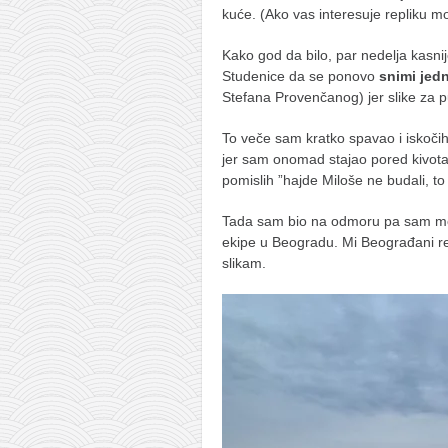
kuće. (Ako vas interesuje repliku m
Kako god da bilo, par nedelja kasnije
Studenice da se ponovo
snimi jedn
Stefana Provenčanog) jer slike za pu
To veče sam kratko spavao i iskoči
jer sam onomad stajao pored kivota
pomislih ”hajde Miloše ne budali, to
Tada sam bio na odmoru pa sam mor
ekipe u Beogradu. Mi Beograđani r
slikam.