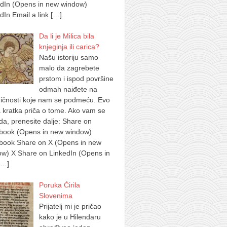
edIn (Opens in new window)
dIn Email a link
[…]
Da li je Milica bila
knjeginja ili carica?
Našu istoriju samo
malo da zagrebete
prstom i ispod površine
odmah naiđete na
ičnosti koje nam se podmeću. Evo
 kratka priča o tome. Ako vam se
a, prenesite dalje: Share on
book (Opens in new window)
book Share on X (Opens in new
w) X Share on LinkedIn (Opens in
[…]
Poruka Ćirila
Slovenima
Prijatelj mi je pričao
kako je u Hilendaru