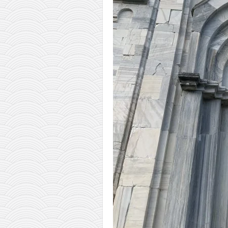
pravoslavlje
zabranjena istorija
ćirilica
porodične priče
umesto tvitera
kalendar srpski
azbuki i knjige
Okinava karate
najnovije na blogu
moje beleške
istorija karatea
bubishi
karate
kihon