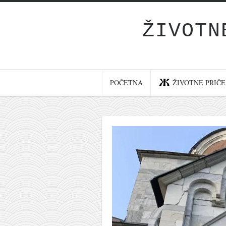
ŽIVOTN
Početna
Životne priče
najnovije na blogu
POČETNA
ŽIVOTNE PRIČE
internet poslovanje
ishranom do zdravlja
moj haiku
momenti i mesta
bonus sadržaj
Svetlopis
zakonopravilo
duhovni otac