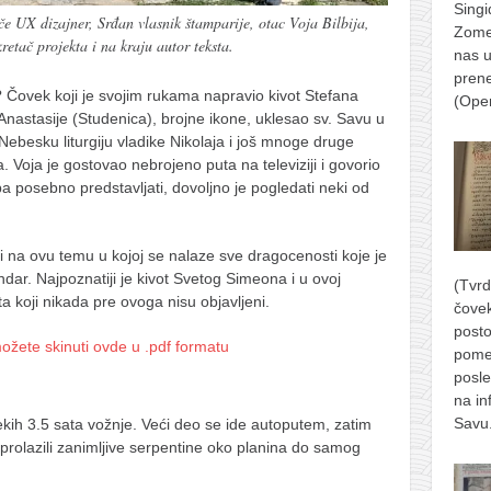
Singi
če UX dizajner, Srđan vlasnik štamparije, otac Voja Bilbija,
Zomer
etač projekta i na kraju autor teksta.
nas u
prene
? Čovek koji je svojim rukama napravio kivot Stefana
(Ope
nastasije (Studenica), brojne ikone, uklesao sv. Savu u
Nebesku liturgiju vladike Nikolaja i još mnoge druge
sta. Voja je gostovao nebrojeno puta na televiziji i govorio
 posebno predstavljati, dovoljno je pogledati neki od
li na ovu temu u kojoj se nalaze sve dragocenosti koje je
dar. Najpoznatiji je kivot Svetog Simeona i u ovoj
(Tvrd
ota koji nikada pre ovoga nisu objavljeni.
čove
posto
možete skinuti ovde u .pdf formatu
pome
posle
na in
Savu
ih 3.5 sata vožnje. Veći deo se ide autoputem, zatim
 prolazili zanimljive serpentine oko planina do samog