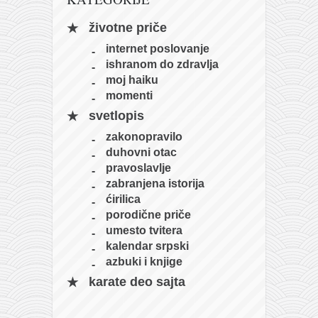
naihanchi
životne priče
kushanku
internet poslovanje
passai
ishranom do zdravlja
moj haiku
temashiwari
momenti
kobudo
svetlopis
nunchaku
zakonopravilo
duhovni otac
bo
pravoslavlje
tonfa
zabranjena istorija
ćirilica
sai
porodične priče
timbei rochin
umesto tvitera
kalendar srpski
tsunami dojo
azbuki i knjige
program
karate deo sajta
snimci nastupa