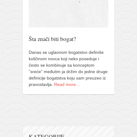
pravoslavlje
zabranjena istorija
ćirilica
porodične priče
Šta znači biti bogat?
umesto tvitera
kalendar srpski
Danas se uglavnom bogatstvo definiše
količinom novca koji neko poseduje i
azbuki i knjige
često se kombinuje sa konceptom
”sreće” međutim ja držim do jedne druge
Okinava karate
definicije bogatstva koju sam preuzeo iz
najnovije na blogu
pravoslavlja.
Read more…
moje beleške
istorija karatea
bubishi
karate
kihon
KATEGORIJE