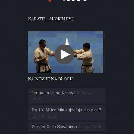
KARATE – SHORIN RYU
NAJNOVIJE NA BLOGU
Jedna crtica sa Kosova
30th јул
2026
Da li je Milica bila knjeginja ili carica?
18th јул 2026
Poruka Ćirila Slovenima
1st јул 2026