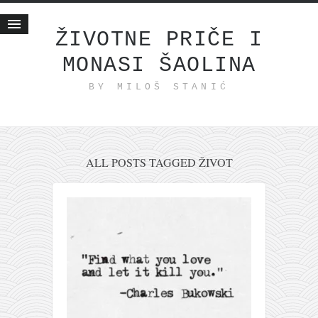
ŽIVOTNE PRIČE I
MONASI ŠAOLINA
Početna
BY MILOŠ STANIĆ
Životne priče
najnovije na blogu
internet poslovanje
ishranom do zdravlja
ALL POSTS TAGGED ŽIVOT
moj haiku
momenti i mesta
bonus sadržaj
Svetlopis
zakonopravilo
duhovni otac