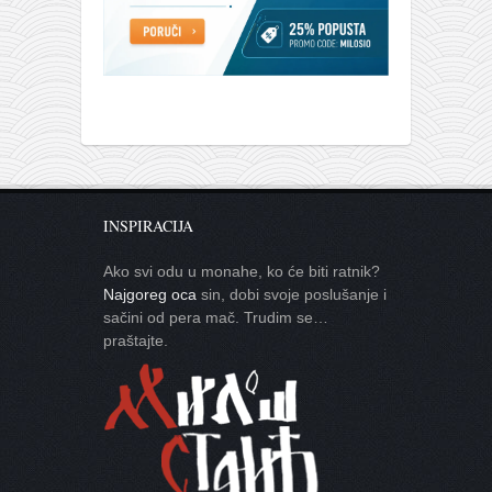
INSPIRACIJA
Ako svi odu u monahe, ko će biti ratnik?
Najgoreg oca
sin, dobi svoje poslušanje i
sačini od pera mač. Trudim se…
praštajte.