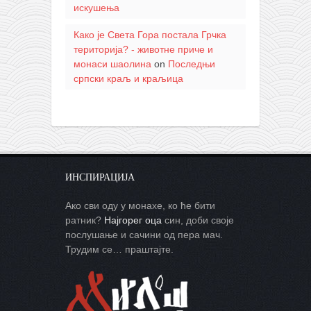
искушења
Како је Света Гора постала Грчка
територија? - животне приче и
монаси шаолина
on
Последњи
српски краљ и краљица
ИНСПИРАЦИЈА
Ако сви оду у монахе, ко ће бити
ратник?
Најгорег оца
син, доби своје
послушање и сачини од пера мач.
Трудим се… праштајте.