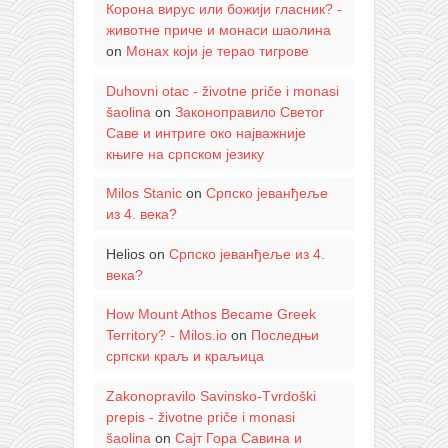
Корона вирус или божији гласник? -
животне приче и монаси шаолина
on
Монах који је терао тигрове
Duhovni otac - životne priče i monasi
šaolina
on
Законоправило Светог
Саве и интриге око најважније
књиге на српском језику
Milos Stanic
on
Српско јеванђеље
из 4. века?
Helios
on
Српско јеванђеље из 4.
века?
How Mount Athos Became Greek
Territory? - Milos.io
on
Последњи
српски краљ и краљица
Zakonopravilo Savinsko-Tvrdoški
prepis - životne priče i monasi
šaolina
on
Сајт Гора Савина и