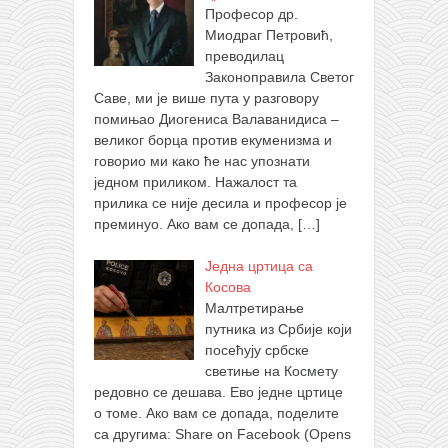
Професор др.
Миодраг Петровић,
преводилац
Законоправила Светог
Саве, ми је више пута у разговору
помињао Диогениса Валаванидиса –
великог борца против екуменизма и
говорио ми како ће нас упознати
једном приликом. Нажалост та
прилика се није десила и професор је
преминуо. Ако вам се допада,
[…]
Једна цртица са
Косова
Малтретирање
путника из Србије који
посећују србске
светиње на Космету
редовно се дешава. Ево једне цртице
о томе. Ако вам се допада, поделите
са другима: Share on Facebook (Opens