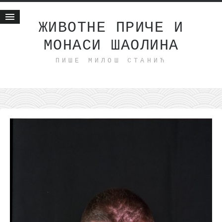
ЖИВОТНЕ ПРИЧЕ И
МОНАСИ ШАОЛИНА
Почетна
ПИШЕ МИЛОШ СТАНИЋ
Животне приче
најновије на блогу
интернет пословање
исхраном до здравља
мој хаику
моменти и места
бонус садржај
светлопис
законоправило
духовни отац