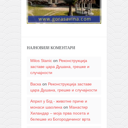
НАЈНОВИЈИ КОМЕНТАРИ
Milos Stanic
on
Реконструкција
заставе цара Душана, грешке и
случајности
Васка
on
Реконструкција заставе
цара Душана, грешке и случајности
Април у Бгд - животне приче и
монаси шаолина
on
Манастир
Хиландар – моја прва посета и
белешке из Богородичиног врта