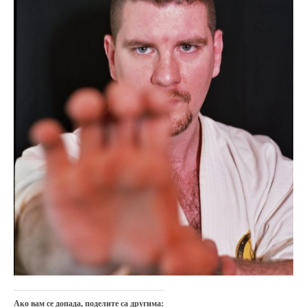
православље
забрањена историја
ћирилица
породичне приче
прота Воја
уместо твитера
календар српски
азбуки и књиге
Окинава карате
најновије на блогу
моје белешке
историја каратеа
бубиши
карате
Ако вам се допада, поделите са другима: