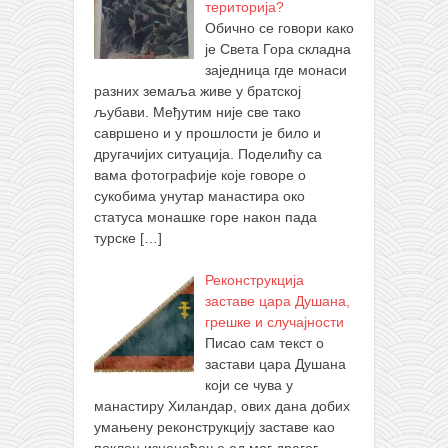
територија?
Обично се говори како
је Света Гора складна
заједница где монаси
разних земаља живе у братској
љубави. Међутим није све тако
савршено и у прошлости је било и
другачијих ситуација. Поделићу са
вама фотографије које говоре о
сукобима унутар манастира око
статуса монашке горе након пада
турске
[…]
Реконструкција
заставе цара Душана,
грешке и случајности
Писао сам текст о
застави цара Душана
који се чува у
манастиру Хиландар, ових дана добих
умањену реконструкцију заставе као
поклон изненађење од мог драгог