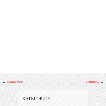
снимци наступа
галерија клуба
чланарина
контакт
бесплатна е-књига
термини тренинга
моја прича
моја прича
фотке
контакт
←
TeamWork
Courtesy
→
КАТЕГОРИЈЕ