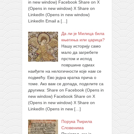
in new window) Facebook Share on X
(Opens in new window) X Share on
LinkedIn (Opens in new window)
LinkedIn Email a
[…]
Да ли је Милица била
књегиња или царица?
Нашу историју само
мало да загребете
прстом и испод
површине одмах
наиђете на нелогичности које нам се
подмећу. Ево једна кратка прича о
томе. Ако вам се допада, поделите са
другима: Share on Facebook (Opens in
new window) Facebook Share on X
(Opens in new window) X Share on
LinkedIn (Opens in new
[…]
Порука Ћирила
Словенима
Пријатељ ми је