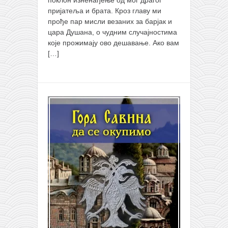
пријатеља и брата. Кроз главу ми
прође пар мисли везаних за барјак и
цара Душана, о чудним случајностима
које прожимају ово дешавање. Ако вам
[…]