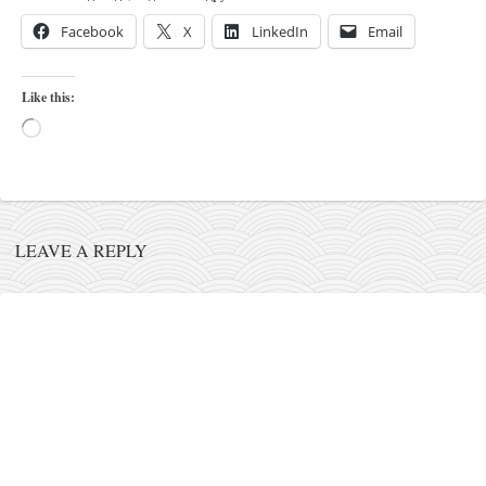
кихон
Facebook
X
LinkedIn
Email
наиханчи
кушанку
Like this:
пасаи
Loading…
темашивари
кобудо
нунчаку
LEAVE A REPLY
бо
тонфа
саи
тимбеи рочин
тсунами дојо
програм