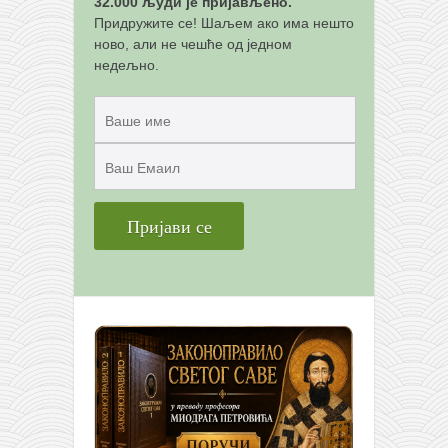
32.000 људи је пријављено.
Придружите се! Шаљем ако има нешто
ново, али не чешће од једном
недељно.