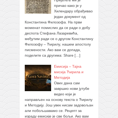
причао како је у
Хилендару обрађивао
један документ од
Константина Филозофа. На први
моменат помислих да се ради о добу
деспота Стефана Лазаревића,
међутим ради се о другом Константину
Филозофу – Ћирилу, нашем апостолу
писмености. Ако вам се допада,
поделите са другима: Share
[…]
Емисија – Тајна
мисија Ћирила и
Методија
Ових дана сам
завршио нови јутубе
видео који је
направљен на основу текста о Ћирилу
и Методију. Још увек нисам задовољан
али побољшавамо се. Рецепт за
израду емисије је све бољи. Ако вам