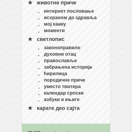
животне приче
интернет пословање
исхраном до здравља
мој хаику
моменти
светлопис
законоправило
духовни отац
православље
забрањена историја
ћирилица
породичне приче
уместо твитера
календар српски
азбуки и књиге
карате део сајта