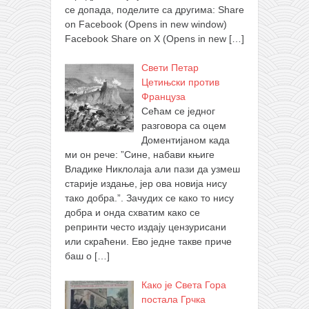
се допада, поделите са другима: Share
on Facebook (Opens in new window)
Facebook Share on X (Opens in new
[…]
Свети Петар
Цетињски против
Француза
Сећам се једног
разговора са оцем
Доментијаном када
ми он рече: ”Сине, набави књиге
Владике Никлолаја али пази да узмеш
старије издање, јер ова новија нису
тако добра.”. Зачудих се како то нису
добра и онда схватим како се
репринти често издају цензурисани
или скраћени. Ево једне такве приче
баш о
[…]
Како је Света Гора
постала Грчка