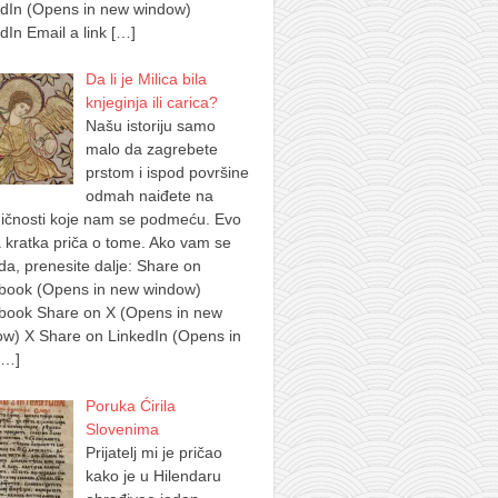
edIn (Opens in new window)
dIn Email a link
[…]
Da li je Milica bila
knjeginja ili carica?
Našu istoriju samo
malo da zagrebete
prstom i ispod površine
odmah naiđete na
ičnosti koje nam se podmeću. Evo
 kratka priča o tome. Ako vam se
a, prenesite dalje: Share on
book (Opens in new window)
book Share on X (Opens in new
w) X Share on LinkedIn (Opens in
[…]
Poruka Ćirila
Slovenima
Prijatelj mi je pričao
kako je u Hilendaru