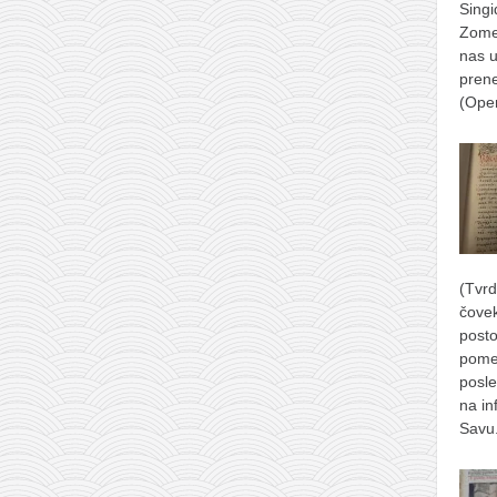
Singi
Zomer
nas u
prene
(Ope
(Tvrd
čove
posto
pome
posle
na in
Savu