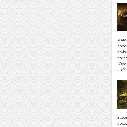
Metod
pobol
emisi
prene
(Ope
on X
zabor
dokaz