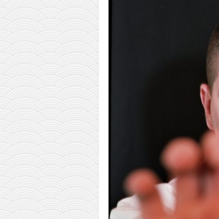
pravoslavlje
zabranjena istorija
ćirilica
porodične priče
umesto tvitera
kalendar srpski
azbuki i knjige
Okinava karate
najnovije na blogu
moje beleške
istorija karatea
bubishi
karate
kihon