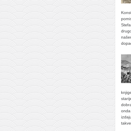
Konst
pomis
Stefa
drugo
naše
dopad
knjig
stari
dobra
onda 
izdaj
takve