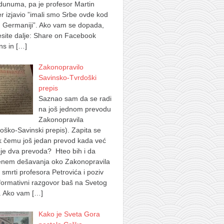
dunuma, pa je profesor Martin
 izjavio ”imali smo Srbe ovde kod
 Germaniji”. Ako vam se dopada,
site dalje: Share on Facebook
ns in
[…]
Zakonopravilo
Savinsko-Tvrdoški
prepis
Saznao sam da se radi
na još jednom prevodu
Zakonopravila
oško-Savinski prepis). Zapita se
k čemu još jedan prevod kada već
je dva prevoda? Hteo bih i da
nem dešavanja oko Zakonopravila
 smrti profesora Petrovića i poziv
formativni razgovor baš na Svetog
. Ako vam
[…]
Kako je Sveta Gora