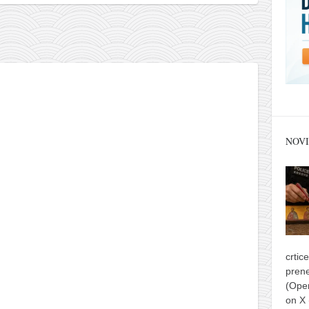
NOVI
crtic
prene
(Ope
on X