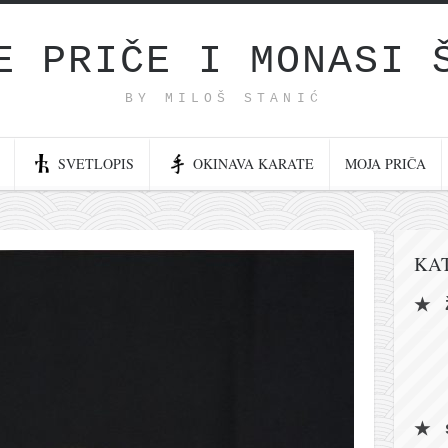
E PRIČE I MONASI 
BY MILOŠ STANIĆ
SVETLOPIS
OKINAVA KARATE
MOJA PRIČA
KA