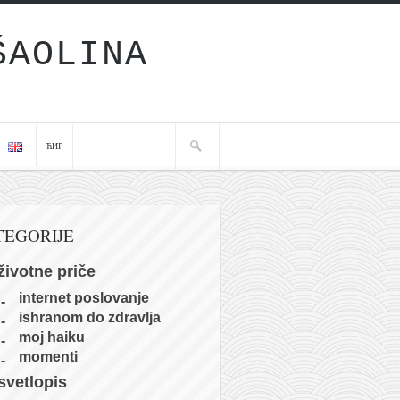
ŠAOLINA
ЋИР
TEGORIJE
životne priče
internet poslovanje
ishranom do zdravlja
moj haiku
momenti
svetlopis