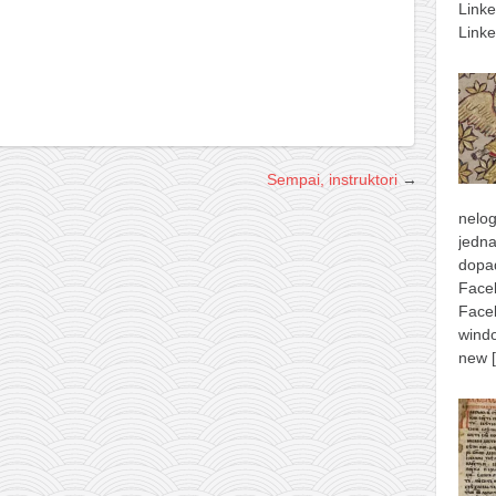
Link
Linke
Sempai, instruktori
→
nelog
jedna
dopad
Face
Face
windo
new