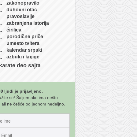
zakonopravilo
duhovni otac
pravoslavlje
zabranjena istorija
ćirilica
porodične priče
umesto tvitera
kalendar srpski
azbuki i knjige
karate deo sajta
0 ljudi je prijavljeno.
užite se! Šaljem ako ima nešto
 ali ne češće od jednom nedeljno.