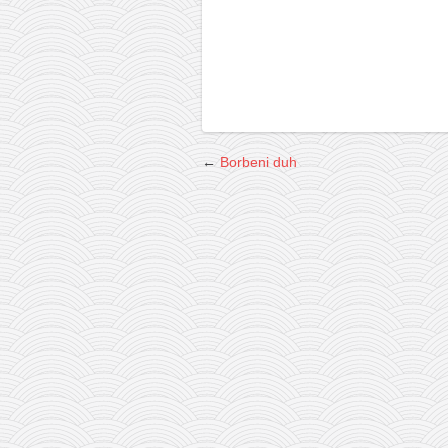
←
Borbeni duh