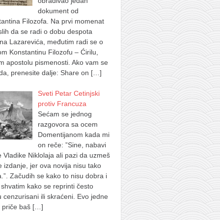
obrađivao jedan
dokument od
antina Filozofa. Na prvi momenat
lih da se radi o dobu despota
na Lazarevića, međutim radi se o
m Konstantinu Filozofu – Ćirilu,
m apostolu pismenosti. Ako vam se
a, prenesite dalje: Share on
[…]
Sveti Petar Cetinjski
protiv Francuza
Sećam se jednog
razgovora sa ocem
Domentijanom kada mi
on reče: ”Sine, nabavi
e Vladike Niklolaja ali pazi da uzmeš
je izdanje, jer ova novija nisu tako
.”. Začudih se kako to nisu dobra i
shvatim kako se reprinti često
u cenzurisani ili skraćeni. Evo jedne
 priče baš
[…]