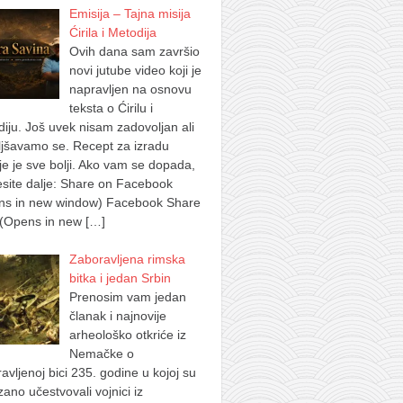
Emisija – Tajna misija
Ćirila i Metodija
Ovih dana sam završio
novi jutube video koji je
napravljen na osnovu
teksta o Ćirilu i
iju. Još uvek nisam zadovoljan ali
jšavamo se. Recept za izradu
je je sve bolji. Ako vam se dopada,
site dalje: Share on Facebook
ns in new window) Facebook Share
 (Opens in new
[…]
Zaboravljena rimska
bitka i jedan Srbin
Prenosim vam jedan
članak i najnovije
arheološko otkriće iz
Nemačke o
avljenoj bici 235. godine u kojoj su
ano učestvovali vojnici iz