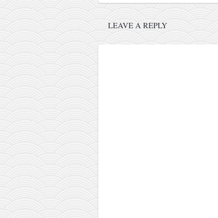
galerija kluba
članarina
LEAVE A REPLY
kontakt
besplatna e-knjiga
termini treninga
moja priča
moja priča
fotke
kontakt
Ћир