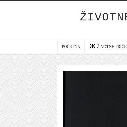
ŽIVOTN
Početna
Životne priče
najnovije na blogu
POČETNA
ŽIVOTNE PRIČE
internet poslovanje
ishranom do zdravlja
moj haiku
momenti i mesta
bonus sadržaj
Svetlopis
zakonopravilo
duhovni otac