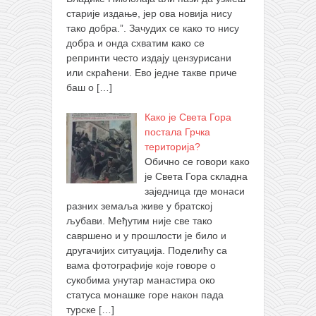
старије издање, јер ова новија нису
тако добра.”. Зачудих се како то нису
добра и онда схватим како се
репринти често издају цензурисани
или скраћени. Ево једне такве приче
баш о
[…]
Како је Света Гора
постала Грчка
територија?
Обично се говори како
је Света Гора складна
заједница где монаси
разних земаља живе у братској
љубави. Међутим није све тако
савршено и у прошлости је било и
другачијих ситуација. Поделићу са
вама фотографије које говоре о
сукобима унутар манастира око
статуса монашке горе након пада
турске
[…]