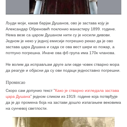
Људи моји, какав барјак Душанов, ово је застава коју је
Александар Обреновић поклонио манастиру 1899. године.
Нема везе са царом Душаном нити су је носили дивови.
Једном је неко у једној емисији погрешно рекао да је ово
застава цара Душана и сада се ова вест шири ко пожар, а
потпуно погрешна. Иначе ова фб група има 170к чланова.
Не волим да исправљам друге али овде човек стварно мора
да реагује и објасни да су ови подаци једноставно погрешни.
Промисао
Скоро сам допунио текст ”
Како је стварно изгледала застава
цара Душана
” једном сликом из 1919. године која потврђује
да је до промена боја на застави дошло излагањем вековима
на сунчевој светлости.