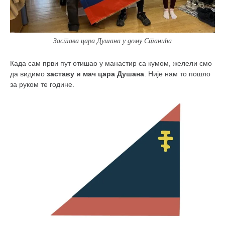
снимци наступа
галерија клуба
чланарина
Застава цара Душана у дому Станића
контакт
Када сам први пут отишао у манастир са кумом, желели смо
бесплатна е-књига
да видимо
заставу и мач цара Душана
. Није нам то пошло
термини тренинга
за руком те године.
моја прича
моја прича
фотке
контакт