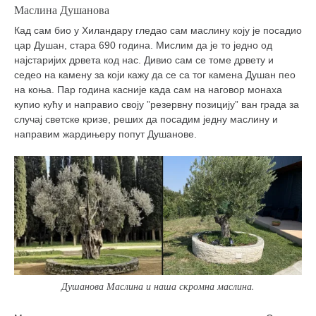
Маслина Душанова
Кад сам био у Хиландару гледао сам маслину коју је посадио
цар Душан, стара 690 година. Мислим да је то једно од
најстаријих дрвета код нас. Дивио сам се томе дрвету и
седео на камену за који кажу да се са тог камена Душан пео
на коња. Пар година касније када сам на наговор монаха
купио кућу и направио своју ”резервну позицију” ван града за
случај светске кризе, реших да посадим једну маслину и
направим жардињеру попут Душанове.
Душанова Маслина и наша скромна маслина.