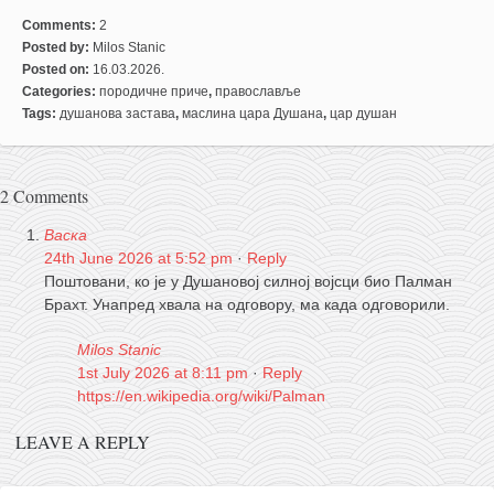
Comments:
2
Posted by:
Milos Stanic
Posted on:
16.03.2026.
Categories:
породичне приче
,
православље
Tags:
душанова застава
,
маслина цара Душана
,
цар душан
2 Comments
Васка
24th June 2026 at 5:52 pm
·
Reply
Поштовани, ко је у Душановој силној војсци био Палман
Брахт. Унапред хвала на одговору, ма када одговорили.
Milos Stanic
1st July 2026 at 8:11 pm
·
Reply
https://en.wikipedia.org/wiki/Palman
LEAVE A REPLY