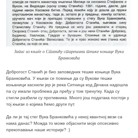
Запис из књиге о Станићу старешини тешке коњице Вука
Бранковића
Доброгост Станић је био заповедник тешке коњице Вука
Бранковића. У књизи се помиње да су Вукови тешки
коњаници каснили јер је река Ситница код Дечана надошла
па су имали проблема да пређу у том тренутку. Када су
стигли разбили су противника. Много још података постоји у
тој књизи о којима ћемо други пут.
Да ли је тај стег Вука Бранковића у некој квантној вези са
нама данас? Можда то може објаснити моје опсесивно
прекопавање наше историје? :)