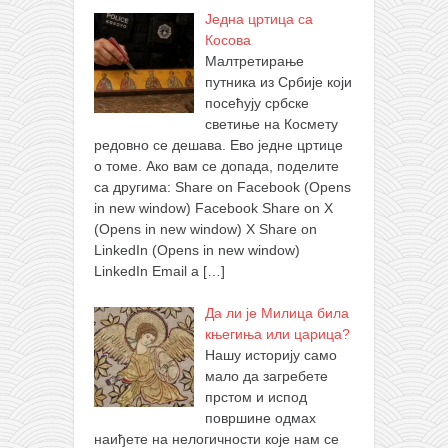
Једна цртица са
Косова
Малтретирање
путника из Србије који
посећују србске
светиње на Космету
редовно се дешава. Ево једне цртице
о томе. Ако вам се допада, поделите
са другима: Share on Facebook (Opens
in new window) Facebook Share on X
(Opens in new window) X Share on
LinkedIn (Opens in new window)
LinkedIn Email a
[…]
Да ли је Милица била
књегиња или царица?
Нашу историју само
мало да загребете
прстом и испод
површине одмах
наиђете на нелогичности које нам се