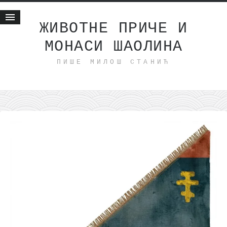
ЖИВОТНЕ ПРИЧЕ И
МОНАСИ ШАОЛИНА
Почетна
ПИШЕ МИЛОШ СТАНИЋ
Животне приче
најновије на блогу
интернет пословање
исхраном до здравља
мој хаику
моменти и места
бонус садржај
светлопис
законоправило
духовни отац