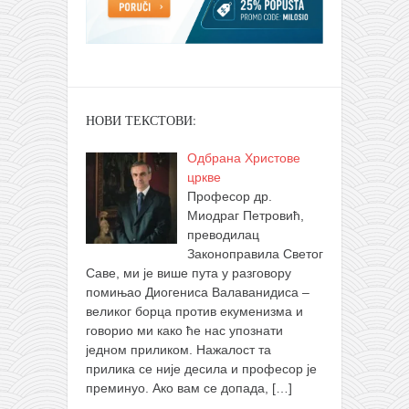
НОВИ ТЕКСТОВИ:
Одбрана Христове
цркве
Професор др.
Миодраг Петровић,
преводилац
Законоправила Светог
Саве, ми је више пута у разговору
помињао Диогениса Валаванидиса –
великог борца против екуменизма и
говорио ми како ће нас упознати
једном приликом. Нажалост та
прилика се није десила и професор је
преминуо. Ако вам се допада,
[…]