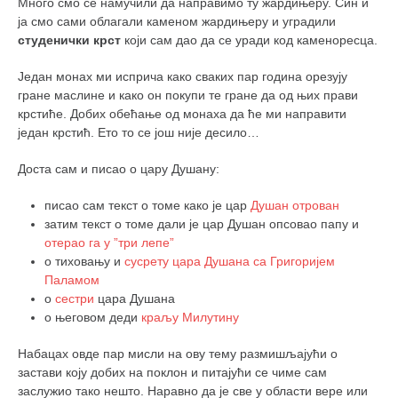
Много смо се намучили да направимо ту жардињеру. Син и
ја смо сами облагали каменом жардињеру и уградили
студенички крст
који сам дао да се уради код каменоресца.
Један монах ми исприча како сваких пар година орезују
гране маслине и како он покупи те гране да од њих прави
крстиће. Добих обећање од монаха да ће ми направити
један крстић. Ето то се још није десило…
Доста сам и писао о цару Душану:
писао сам текст о томе како је цар
Душан отрован
затим текст о томе дали је цар Душан опсовао папу и
отерао га у ”три лепе”
о тиховању и
сусрету цара Душана са Григоријем
Паламом
о
сестри
цара Душана
о његовом деди
краљу Милутину
Набацах овде пар мисли на ову тему размишљајући о
застави коју добих на поклон и питајући се чиме сам
заслужио тако нешто. Наравно да је све у области вере или