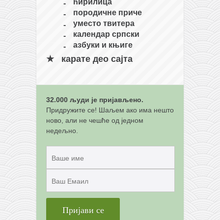
ћирилица
породичне приче
уместо твитера
календар српски
азбуки и књиге
карате део сајта
32.000 људи је пријављено.
Придружите се! Шаљем ако има нешто
ново, али не чешће од једном
недељно.