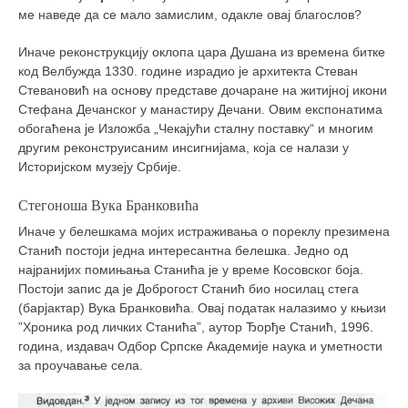
ме наведе да се мало замислим, одакле овај благослов?
Иначе реконструкцију
оклопа
цара
Душана
из
времена
битке
код
Велбужда
1330.
године
израдио
је
архитекта
Стеван
Стевановић
на
основу
представе
дочаране
на
житијној
икони
Стефана
Дечанског
у
манастиру
Дечани.
Овим
експонатима
обогаћена
је
Изложба „
Чекајући
сталну
поставку“
и
многим
другим
реконструисаним
инсигнијама,
која
се
налази
у
Историјском
музеју
Србије.
Стегоноша Вука Бранковића
Иначе у белешкама мојих истраживања о пореклу презимена
Станић постоји једна интересантна белешка. Једно од
најранијих помињања Станића је у време Косовског боја.
Постоји запис да је Доброгост Станић био носилац стега
(барјактар) Вука Бранковића. Овај податак налазимо у књизи
”Хроника род личких Станића”, аутор Ђорђе Станић, 1996.
година, издавач Одбор Српске Академије наука и уметности
за проучавање села.