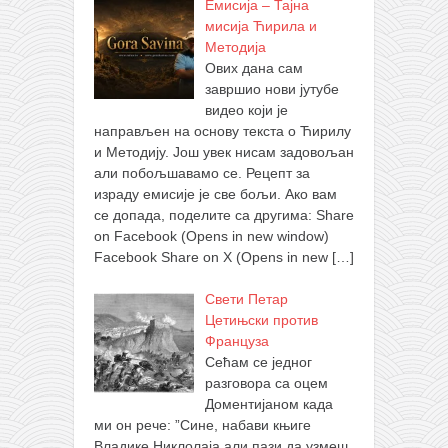
Емисија – Тајна
мисија Ћирила и
Методија
Ових дана сам
завршио нови јутубе
видео који је
направљен на основу текста о Ћирилу
и Методију. Још увек нисам задовољан
али побољшавамо се. Рецепт за
израду емисије је све бољи. Ако вам
се допада, поделите са другима: Share
on Facebook (Opens in new window)
Facebook Share on X (Opens in new
[…]
Свети Петар
Цетињски против
Француза
Сећам се једног
разговора са оцем
Доментијаном када
ми он рече: ”Сине, набави књиге
Владике Никлолаја али пази да узмеш