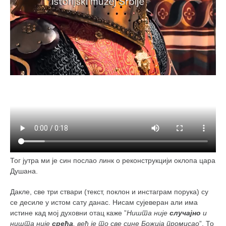
Тог јутра ми је син послао линк о реконструкцији оклопа цара
Душана.
Дакле, све три ствари (текст, поклон и инстаграм порука) су
се десиле у истом сату данас. Нисам сујеверан али има
истине кад мој духовни отац каже ”
Ништа није
случајно
и
ништа није
срећа
, већ је то све сине Божија промисао
”. То