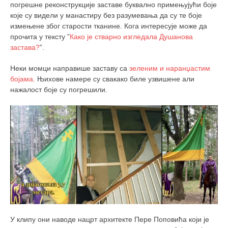
погрешне реконструкције заставе буквално примењујући боје
које су видели у манастиру без разумевања да су те боје
измењене због старости тканине. Кога интересује може да
прочита у тексту ”
Како је стварно изгледала Душанова
застава?
”.
Неки момци направише заставу са
зеленим и наранџастим
бојама
. Њихове намере су свакако биле узвишене али
нажалост боје су погрешили.
У клипу они наводе нацрт архитекте Пере Поповића који је