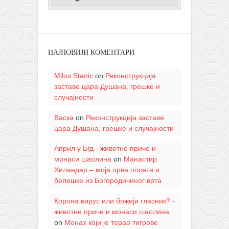
НАЈНОВИЈИ КОМЕНТАРИ
Milos Stanic
on
Реконструкција
заставе цара Душана, грешке и
случајности
Васка
on
Реконструкција заставе
цара Душана, грешке и случајности
Април у Бгд - животне приче и
монаси шаолина
on
Манастир
Хиландар – моја прва посета и
белешке из Богородичиног врта
Корона вирус или божији гласник? -
животне приче и монаси шаолина
on
Монах који је терао тигрове