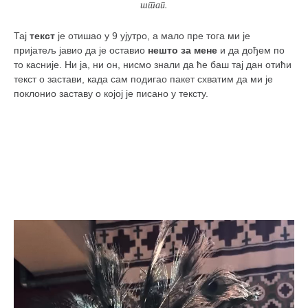
штап.
Тај
текст
је отишао у 9 ујутро, а мало пре тога ми је
пријатељ јавио да је оставио
нешто за мене
и да дођем по
то касније. Ни ја, ни он, нисмо знали да ће баш тај дан отићи
текст о застави, када сам подигао пакет схватим да ми је
поклонио заставу о којој је писано у тексту.