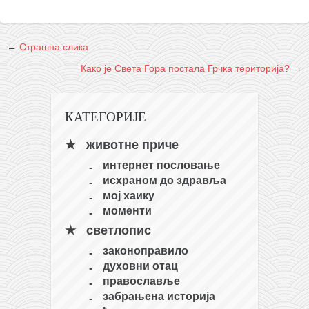
←
Страшна слика
Како је Света Гора постала Грчка територија?
→
КАТЕГОРИЈЕ
животне приче
интернет пословање
исхраном до здравља
мој хаику
моменти
светлопис
законоправило
духовни отац
православље
забрањена историја