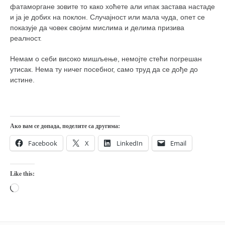
фатаморгане зовите то како хоћете али ипак застава настаде
и ја је добих на поклон. Случајност или мала чуда, опет се
показује да човек својим мислима и делима призива
реалност.
Немам о себи високо мишљење, немојте стећи погрешан
утисак. Нема ту ничег посебног, само труд да се дође до
истине.
Ако вам се допада, поделите са другима:
Facebook
X
LinkedIn
Email
Like this:
Loading…