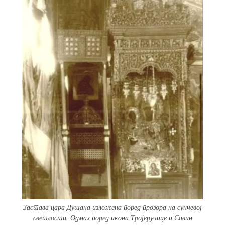
Застава цара Душана изложена поред прозора на сунчевој
светлости. Одмах поред икона Тројеручице и Савин