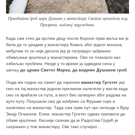
Првобитни гроб цара Душана у манастиру Светих архангела код
Призрена, његовој задужбини.
Када сам хтео да крстим децу после Короне прва жеља ми је
била да то урадим у манастиру Ковиљ због једног монаха,
међутим то се није десило јер је патријарх забранио
обављање крштења у манастирима. Ово се показало као
озбиљан проблем. Негде у то време ја одведем сина у
шетњу
до цркве Светог Марка, да видимо Душанов гроб
.
Онда ми падне на памет да окренем
манастир Гргетег
јер
смо на тај манастир једном приликом налетели у магли када
смо се враћали са пута, а мост био затворен због радова на
ауто путу. Покушали смо да изађемо са Фрушке горе и
налетимо на манастир. Тада сам први пут чуо легенде о Вуку
Змају Огњеном. Елем, манастир Гргетег одмах прихвати да
обаве крштење. Касније сазнам да је Радослав Грујић је
сахрањен у том манастиру. Све тако случајно…