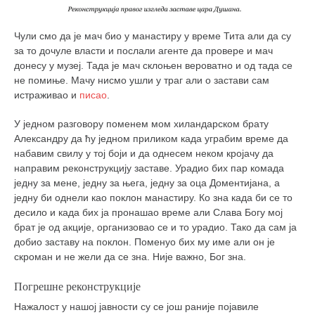
Чули смо да је мач био у манастиру у време Тита али да су
за то дочуле власти и послали агенте да провере и мач
донесу у музеј. Тада је мач склоњен вероватно и од тада се
не помиње. Мачу нисмо ушли у траг али о застави сам
истраживао и
писао
.
У једном разговору поменем мом хиландарском брату
Александру да ћу једном приликом када уграбим време да
набавим свилу у тој боји и да однесем неком кројачу да
направим реконструкцију заставе. Урадио бих пар комада
једну за мене, једну за њега, једну за оца Доментијана, а
једну би однели као поклон манастиру. Ко зна када би се то
десило и када бих ја пронашао време али Слава Богу мој
брат је од акције, организовао се и то урадио. Тако да сам ја
добио заставу на поклон. Поменуо бих му име али он је
скроман и не жели да се зна. Није важно, Бог зна.
Погрешне реконструкције
Нажалост у нашој јавности су се још раније појавиле