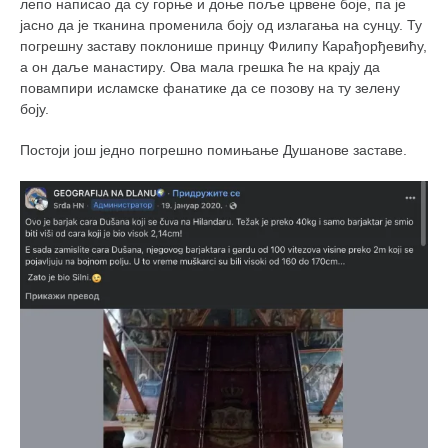
лепо написао да су горње и доње поље црвене боје, па је
јасно да је тканина променила боју од излагања на сунцу. Ту
погрешну заставу поклонише принцу Филипу Карађорђевићу,
а он даље манастиру. Ова мала грешка ће на крају да
повампири исламске фанатике да се позову на ту зелену
боју.
Постоји још једно погрешно помињање Душанове заставе.