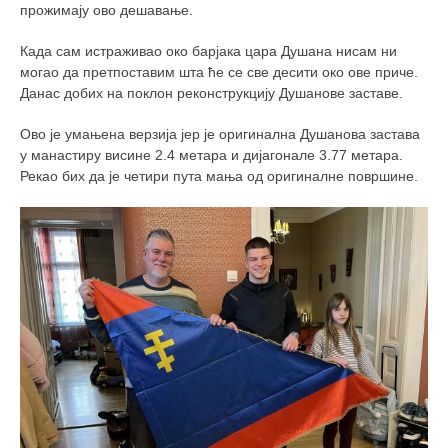
прожимају ово дешавање.
кихон
наиханчи
Када сам истраживао око барјака цара Душана нисам ни
могао да претпоставим шта ће се све десити око ове приче.
кушанку
Данас добих на поклон реконструкцију Душанове заставе.
пасаи
Ово је умањена верзија јер је оригинална Душанова застава
темашивари
у манастиру висине 2.4 метара и дијагонале 3.77 метара.
Рекао бих да је четири пута мања од оригиналне површине.
кобудо
нунчаку
бо
тонфа
саи
тимбеи рочин
тсунами дојо
програм