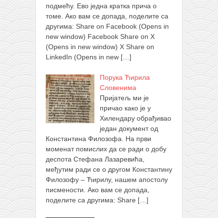
подмећу. Ево једна кратка прича о
томе. Ако вам се допада, поделите са
другима: Share on Facebook (Opens in
new window) Facebook Share on X
(Opens in new window) X Share on
LinkedIn (Opens in new
[…]
Порука Ћирила
Словенима
Пријатељ ми је
причао како је у
Хилендару обрађивао
један документ од
Константина Филозофа. На први
моменат помислих да се ради о добу
деспота Стефана Лазаревића,
међутим ради се о другом Константину
Филозофу – Ћирилу, нашем апостолу
писмености. Ако вам се допада,
поделите са другима: Share
[…]