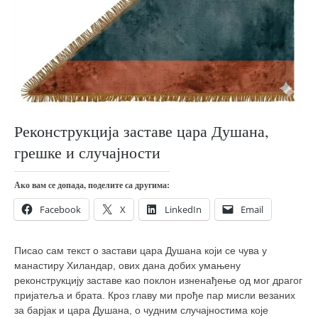
православље
забрањена историја
ћирилица
породичне приче
прота Воја
уместо твитера
Реконструкција заставе цара Душана,
календар српски
грешке и случајности
азбуки и књиге
Ако вам се допада, поделите са другима:
Окинава карате
Facebook
X
LinkedIn
Email
најновије на блогу
моје белешке
Писао сам текст о застави цара Душана који се чува у
историја каратеа
манастиру Хиландар, ових дана добих умањену
реконструкцију заставе као поклон изненађење од мог драгог
бубиши
пријатеља и брата. Кроз главу ми прође пар мисли везаних
карате
за барјак и цара Душана, о чудним случајностима које