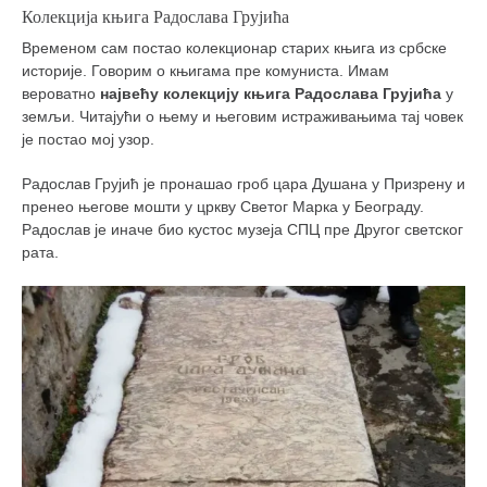
Колекција књига Радослава Грујића
Временом сам постао колекционар старих књига из србске
историје. Говорим о књигама пре комуниста. Имам
вероватно
највећу колекцију књига Радослава Грујића
у
земљи. Читајући о њему и његовим истраживањима тај човек
је постао мој узор.
Радослав Грујић је пронашао гроб цара Душана у Призрену и
пренео његове мошти у цркву Светог Марка у Београду.
Радослав је иначе био кустос музеја СПЦ пре Другог светског
рата.