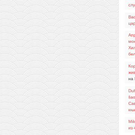
слу
Ва
цар
Апр
мо
Хил
бел
Кор
жи
на
Duh
šao
Сав
књи
Mil
из 