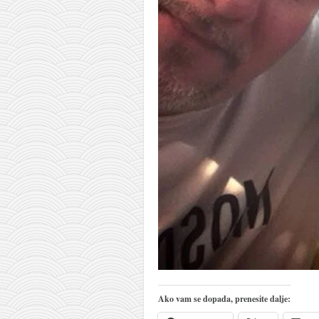
pravoslavlje
zabranjena istorija
ćirilica
porodične priče
umesto tvitera
kalendar srpski
azbuki i knjige
Okinava karate
najnovije na blogu
moje beleške
istorija karatea
bubishi
karate
Ako vam se dopada, prenesite dalje:
kihon