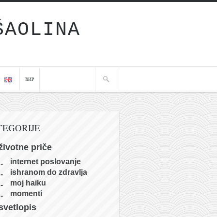
ŠAOLINA
ЋИР
TEGORIJE
životne priče
internet poslovanje
ishranom do zdravlja
moj haiku
momenti
svetlopis