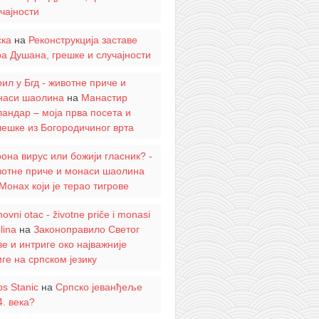
чајности
ска
на
Реконструкција заставе
а Душана, грешке и случајности
ил у Бгд - животне приче и
наси шаолина
на
Манастир
андар – моја прва посета и
ешке из Богородичиног врта
она вирус или божији гласник? -
вотне приче и монаси шаолина
Монах који је терао тигрове
ovni otac - životne priče i monasi
lina
на
Законоправило Светог
е и интриге око најважније
ге на српском језику
os Stanic
на
Српско јеванђеље
4. века?