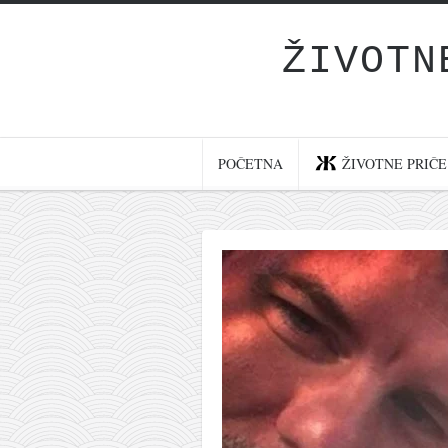
ŽIVOTN
Početna
Životne priče
najnovije na blogu
POČETNA
ŽIVOTNE PRIČE
internet poslovanje
ishranom do zdravlja
moj haiku
momenti i mesta
bonus sadržaj
Svetlopis
zakonopravilo
duhovni otac