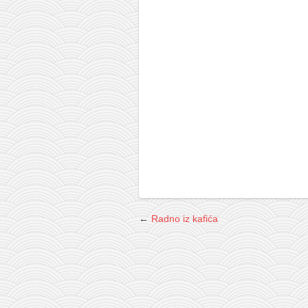
galerija kluba
članarina
kontakt
besplatna e-knjiga
termini treninga
moja priča
moja priča
fotke
kontakt
←
Radno iz kafića
Ћир