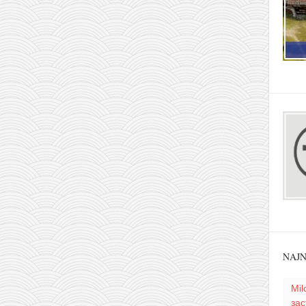
NAJN
Mil
зас