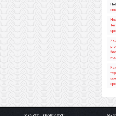
Hel
век
Ho
Ter
ср
Zak
pre
šao
ис
Как
тер
мо
ср
KARATE – SHORIN RYU
NAJN