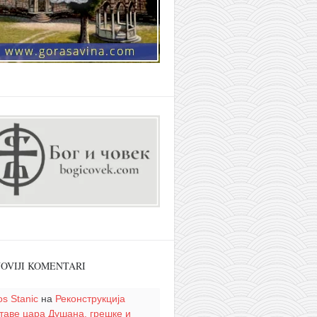
OVIJI KOMENTARI
os Stanic
на
Реконструкција
таве цара Душана, грешке и