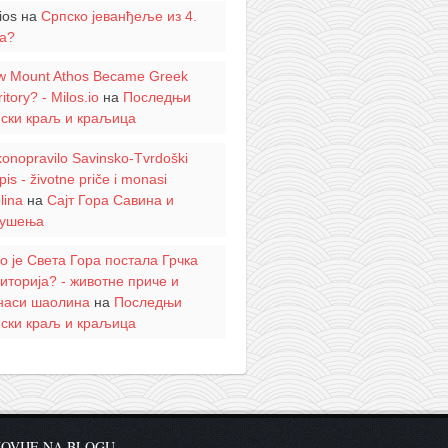
ios
на
Српско јеванђеље из 4.
а?
w Mount Athos Became Greek
ritory? - Milos.io
на
Последњи
пски краљ и краљица
onopravilo Savinsko-Tvrdoški
pis - životne priče i monasi
lina
на
Сајт Гора Савина и
кушења
о је Света Гора постала Грчка
иторија? - животне приче и
наси шаолина
на
Последњи
пски краљ и краљица
OVIJE NA BLOGU