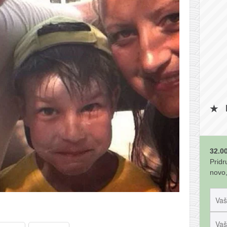
32.00
Pridr
novo,