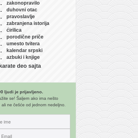
zakonopravilo
duhovni otac
pravoslavlje
zabranjena istorija
ćirilica
porodične priče
umesto tvitera
kalendar srpski
azbuki i knjige
karate deo sajta
0 ljudi je prijavljeno.
užite se! Šaljem ako ima nešto
 ali ne češće od jednom nedeljno.