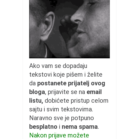
galerija kluba
članarina
kontakt
besplatna e-knjiga
termini treninga
moja priča
moja priča
Ako vam se dopadaju
fotke
tekstovi koje pišem i želite
kontakt
da
postanete prijatelj ovog
bloga
, prijavite se na
email
Ћир
listu,
dobićete pristup celom
sajtu i svim tekstovima.
Naravno sve je potpuno
besplatno
i
nema spama
.
Nakon prijave možete