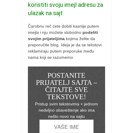
koristiti svoju imejl adresu za
ulazak na sajt
.
Čarobnu reč ćete dobiti kasnije putem
imejla i nju možete slobodno
podeliti
svojim prijateljima
kojima želite da
preporučite blog. Ideja je da se tekstovi
reklamiraju putem preporuke među
nama koji se razumemo.
POSTANITE
PRIJATELJ SAJTA –
ČITAJTE SVE
TEKSTOVE!
Pristup svim tekstovima + jednom
nedeljno obaveštenje ako ima
nešto novo na sajtu