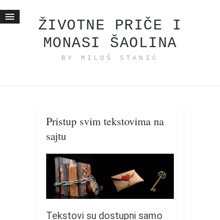
ŽIVOTNE PRIČE I
MONASI ŠAOLINA
Početna
BY MILOŠ STANIĆ
Životne priče
najnovije na blogu
internet poslovanje
ishranom do zdravlja
Pristup svim tekstovima na
moj haiku
sajtu
momenti i mesta
bonus sadržaj
Svetlopis
zakonopravilo
duhovni otac
Tekstovi su dostupni samo