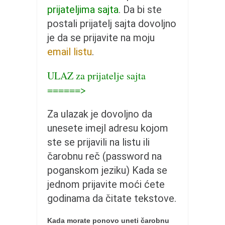
pravoslavlje
prijateljima sajta
. Da bi ste
zabranjena istorija
postali prijatelj sajta dovoljno
ćirilica
je da se prijavite na moju
email listu
.
porodične priče
umesto tvitera
ULAZ za prijatelje sajta
kalendar srpski
======>
azbuki i knjige
Za ulazak je dovoljno da
Okinava karate
unesete imejl adresu kojom
najnovije na blogu
ste se prijavili na listu ili
moje beleške
čarobnu reč (password na
istorija karatea
poganskom jeziku) Kada se
jednom prijavite moći ćete
bubishi
godinama da čitate tekstove.
karate
kihon
Kada morate ponovo uneti čarobnu