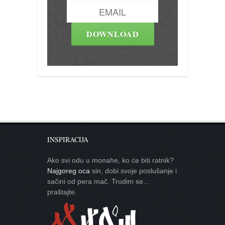
INSPIRACIJA
Ako svi odu u monahe, ko će biti ratnik?
Najgoreg oca
sin, dobi svoje poslušanje i
sačini od pera mač. Trudim se…
praštajte.