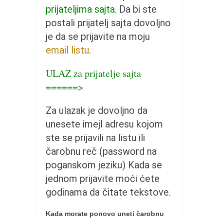
pravoslavlje
prijateljima sajta
. Da bi ste
zabranjena istorija
postali prijatelj sajta dovoljno
ćirilica
je da se prijavite na moju
email listu
.
porodične priče
umesto tvitera
ULAZ za prijatelje sajta
kalendar srpski
======>
azbuki i knjige
Za ulazak je dovoljno da
Okinava karate
unesete imejl adresu kojom
najnovije na blogu
ste se prijavili na listu ili
moje beleške
čarobnu reč (password na
istorija karatea
poganskom jeziku) Kada se
jednom prijavite moći ćete
bubishi
godinama da čitate tekstove.
karate
kihon
Kada morate ponovo uneti čarobnu