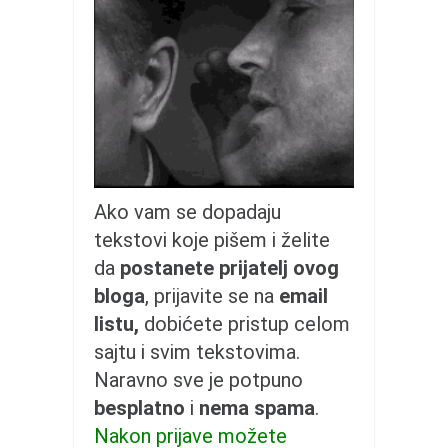
galerija kluba
članarina
kontakt
besplatna e-knjiga
termini treninga
moja priča
moja priča
Ako vam se dopadaju
fotke
tekstovi koje pišem i želite
kontakt
da
postanete prijatelj ovog
bloga
, prijavite se na
email
Ћир
listu,
dobićete pristup celom
sajtu i svim tekstovima.
Naravno sve je potpuno
besplatno
i
nema spama
.
Nakon prijave možete