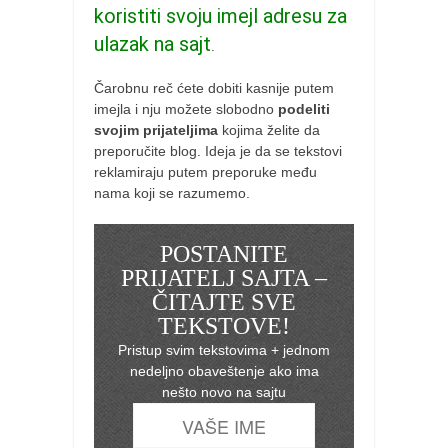
koristiti svoju imejl adresu za
ulazak na sajt
.
Čarobnu reč ćete dobiti kasnije putem
imejla i nju možete slobodno
podeliti
svojim prijateljima
kojima želite da
preporučite blog. Ideja je da se tekstovi
reklamiraju putem preporuke među
nama koji se razumemo.
POSTANITE
PRIJATELJ SAJTA –
ČITAJTE SVE
TEKSTOVE!
Pristup svim tekstovima + jednom
nedeljno obaveštenje ako ima
nešto novo na sajtu