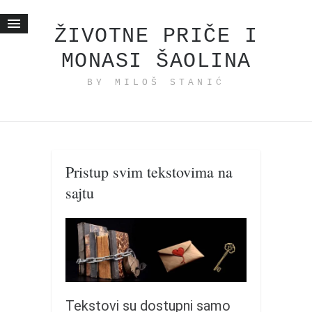
ŽIVOTNE PRIČE I
MONASI ŠAOLINA
Početna
BY MILOŠ STANIĆ
Životne priče
najnovije na blogu
internet poslovanje
ishranom do zdravlja
Pristup svim tekstovima na
moj haiku
sajtu
momenti i mesta
bonus sadržaj
Svetlopis
zakonopravilo
duhovni otac
Tekstovi su dostupni samo