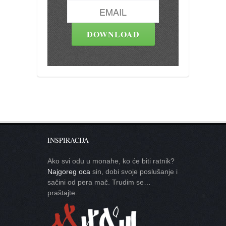
INSPIRACIJA
Ako svi odu u monahe, ko će biti ratnik?
Najgoreg oca
sin, dobi svoje poslušanje i
sačini od pera mač. Trudim se…
praštajte.