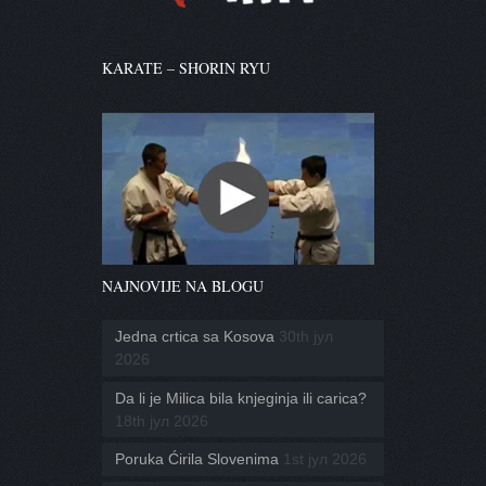
KARATE – SHORIN RYU
NAJNOVIJE NA BLOGU
Jedna crtica sa Kosova
30th јул
2026
Da li je Milica bila knjeginja ili carica?
18th јул 2026
Poruka Ćirila Slovenima
1st јул 2026