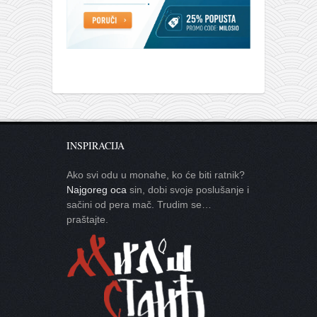
INSPIRACIJA
Ako svi odu u monahe, ko će biti ratnik?
Najgoreg oca
sin, dobi svoje poslušanje i
sačini od pera mač. Trudim se…
praštajte.