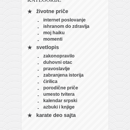
naihanchi
životne priče
kushanku
internet poslovanje
passai
ishranom do zdravlja
moj haiku
temashiwari
momenti
kobudo
svetlopis
nunchaku
zakonopravilo
duhovni otac
bo
pravoslavlje
tonfa
zabranjena istorija
ćirilica
sai
porodične priče
timbei rochin
umesto tvitera
kalendar srpski
tsunami dojo
azbuki i knjige
program
karate deo sajta
snimci nastupa