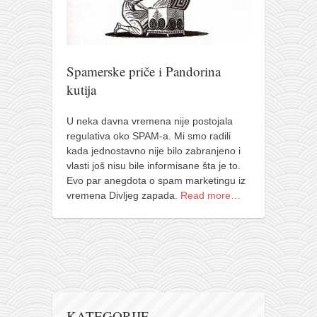
pravoslavlje
zabranjena istorija
ćirilica
Spamerske priče i Pandorina
porodične priče
kutija
umesto tvitera
kalendar srpski
U neka davna vremena nije postojala
regulativa oko SPAM-a. Mi smo radili
azbuki i knjige
kada jednostavno nije bilo zabranjeno i
vlasti još nisu bile informisane šta je to.
Okinava karate
Evo par anegdota o spam marketingu iz
najnovije na blogu
vremena Divljeg zapada.
Read more…
moje beleške
istorija karatea
bubishi
karate
kihon
KATEGORIJE