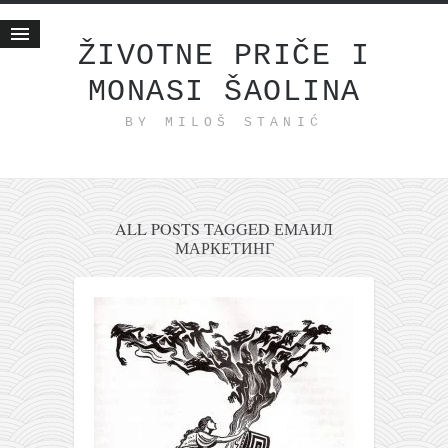
ŽIVOTNE PRIČE I
MONASI ŠAOLINA
Početna
BY MILOŠ STANIĆ
Životne priče
najnovije na blogu
internet poslovanje
ishranom do zdravlja
ALL POSTS TAGGED ЕМАИЛ
МАРКЕТИНГ
moj haiku
momenti i mesta
bonus sadržaj
Svetlopis
zakonopravilo
duhovni otac