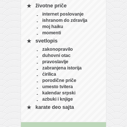
naihanchi
životne priče
internet poslovanje
kushanku
ishranom do zdravlja
passai
moj haiku
momenti
temashiwari
svetlopis
kobudo
zakonopravilo
nunchaku
duhovni otac
bo
pravoslavlje
zabranjena istorija
tonfa
ćirilica
sai
porodične priče
umesto tvitera
timbei rochin
kalendar srpski
tsunami dojo
azbuki i knjige
karate deo sajta
program
snimci nastupa