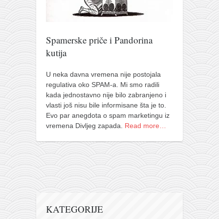
pravoslavlje
zabranjena istorija
ćirilica
Spamerske priče i Pandorina
kutija
porodične priče
umesto tvitera
U neka davna vremena nije postojala
kalendar srpski
regulativa oko SPAM-a. Mi smo radili
kada jednostavno nije bilo zabranjeno i
azbuki i knjige
vlasti još nisu bile informisane šta je to.
Evo par anegdota o spam marketingu iz
Okinava karate
vremena Divljeg zapada.
Read more…
najnovije na blogu
moje beleške
istorija karatea
bubishi
karate
KATEGORIJE
kihon