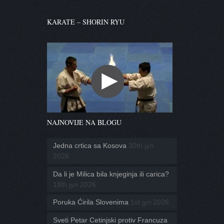
KARATE – SHORIN RYU
NAJNOVIJE NA BLOGU
Jedna crtica sa Kosova
30th јул
2026
Da li je Milica bila knjeginja ili carica?
18th јул 2026
Poruka Ćirila Slovenima
1st јул 2026
Sveti Petar Cetinjski protiv Francuza