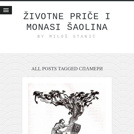
ŽIVOTNE PRIČE I
MONASI ŠAOLINA
Početna
BY MILOŠ STANIĆ
Životne priče
najnovije na blogu
internet poslovanje
ishranom do zdravlja
ALL POSTS TAGGED СПАМЕРИ
moj haiku
momenti i mesta
bonus sadržaj
Svetlopis
zakonopravilo
duhovni otac