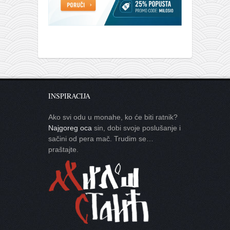
INSPIRACIJA
Ako svi odu u monahe, ko će biti ratnik?
Najgoreg oca
sin, dobi svoje poslušanje i
sačini od pera mač. Trudim se…
praštajte.