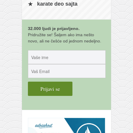
galerija kluba
karate deo sajta
članarina
kontakt
32.000 ljudi je prijavljeno.
besplatna e-knjiga
Pridružite se! Šaljem ako ima nešto
termini treninga
novo, ali ne češće od jednom nedeljno.
moja priča
moja priča
fotke
kontakt
Ћир