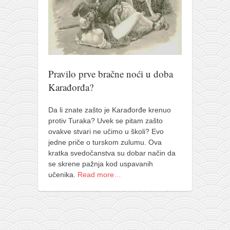
pravoslavlje
zabranjena istorija
ćirilica
porodične priče
umesto tvitera
Pravilo prve bračne noći u doba
Karađorđa?
kalendar srpski
azbuki i knjige
Da li znate zašto je Karađorđe krenuo
protiv Turaka? Uvek se pitam zašto
Okinava karate
ovakve stvari ne učimo u školi? Evo
najnovije na blogu
jedne priče o turskom zulumu. Ova
kratka svedočanstva su dobar način da
moje beleške
se skrene pažnja kod uspavanih
istorija karatea
učenika.
Read more…
bubishi
karate
kihon