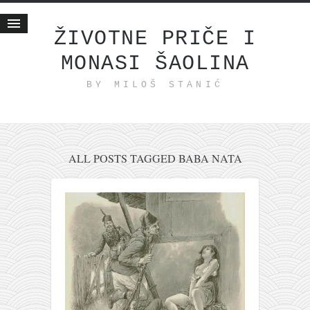
ŽIVOTNE PRIČE I
MONASI ŠAOLINA
Početna
BY MILOŠ STANIĆ
Životne priče
najnovije na blogu
internet poslovanje
ishranom do zdravlja
ALL POSTS TAGGED BABA NATA
moj haiku
momenti i mesta
bonus sadržaj
Svetlopis
zakonopravilo
duhovni otac