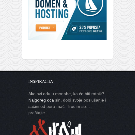
INSPIRACIJA
Ako svi odu u monahe, ko će biti ratnik?
Najgoreg oca
sin, dobi svoje poslušanje i
sačini od pera mač. Trudim se…
praštajte.