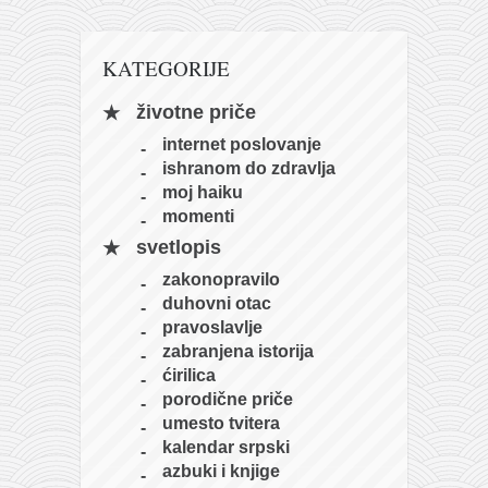
naihanchi
kushanku
KATEGORIJE
passai
životne priče
temashiwari
internet poslovanje
kobudo
ishranom do zdravlja
moj haiku
nunchaku
momenti
bo
svetlopis
tonfa
zakonopravilo
duhovni otac
sai
pravoslavlje
timbei rochin
zabranjena istorija
ćirilica
tsunami dojo
porodične priče
program
umesto tvitera
kalendar srpski
snimci nastupa
azbuki i knjige