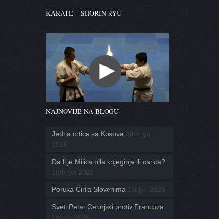
KARATE – SHORIN RYU
NAJNOVIJE NA BLOGU
Jedna crtica sa Kosova
30th јул
2026
Da li je Milica bila knjeginja ili carica?
18th јул 2026
Poruka Ćirila Slovenima
1st јул 2026
Sveti Petar Cetinjski protiv Francuza
1st јул 2026