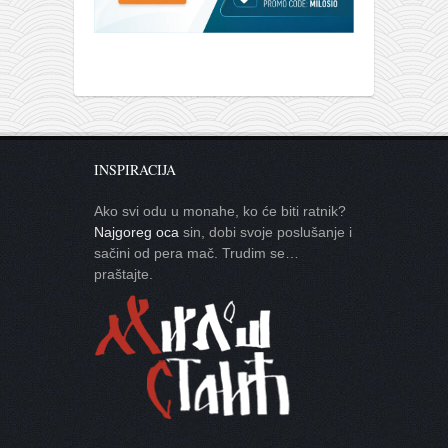
INSPIRACIJA
Ako svi odu u monahe, ko će biti ratnik?
Najgoreg oca
sin, dobi svoje poslušanje i
sačini od pera mač. Trudim se…
praštajte.