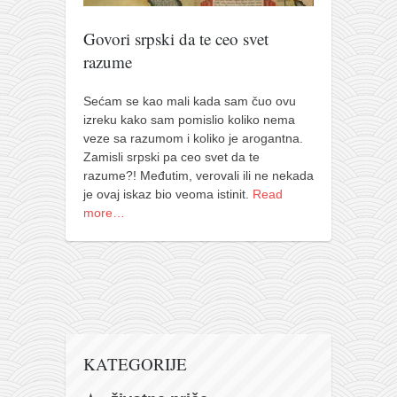
pravoslavlje
zabranjena istorija
Govori srpski da te ceo svet
razume
ćirilica
porodične priče
Sećam se kao mali kada sam čuo ovu
izreku kako sam pomislio koliko nema
umesto tvitera
veze sa razumom i koliko je arogantna.
kalendar srpski
Zamisli srpski pa ceo svet da te
razume?! Međutim, verovali ili ne nekada
azbuki i knjige
je ovaj iskaz bio veoma istinit.
Read
Okinava karate
more…
najnovije na blogu
moje beleške
istorija karatea
bubishi
karate
KATEGORIJE
kihon