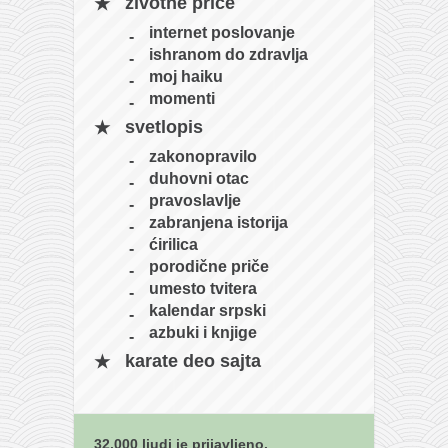
životne priče
naihanchi
internet poslovanje
kushanku
ishranom do zdravlja
moj haiku
passai
momenti
temashiwari
svetlopis
kobudo
zakonopravilo
duhovni otac
nunchaku
pravoslavlje
bo
zabranjena istorija
ćirilica
tonfa
porodične priče
sai
umesto tvitera
kalendar srpski
timbei rochin
azbuki i knjige
tsunami dojo
karate deo sajta
program
snimci nastupa
32.000 ljudi je prijavljeno.