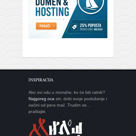
INSPIRACIJA
Ako svi odu u monahe, ko će biti ratnik?
Najgoreg oca
sin, dobi svoje poslušanje i
sačini od pera mač. Trudim se…
praštajte.