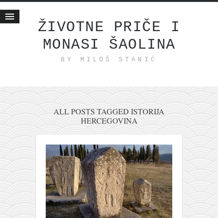
ŽIVOTNE PRIČE I
MONASI ŠAOLINA
Početna
BY MILOŠ STANIĆ
Životne priče
najnovije na blogu
internet poslovanje
ishranom do zdravlja
ALL POSTS TAGGED ISTORIJA
HERCEGOVINA
moj haiku
momenti i mesta
bonus sadržaj
Svetlopis
zakonopravilo
duhovni otac