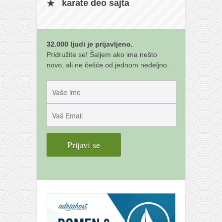
galerija kluba
karate deo sajta
članarina
kontakt
32.000 ljudi je prijavljeno.
besplatna e-knjiga
Pridružite se! Šaljem ako ima nešto
termini treninga
novo, ali ne češće od jednom nedeljno.
moja priča
moja priča
fotke
kontakt
Ћир