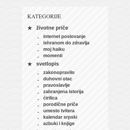
naihanchi
KATEGORIJE
kushanku
passai
životne priče
temashiwari
internet poslovanje
ishranom do zdravlja
kobudo
moj haiku
nunchaku
momenti
bo
svetlopis
zakonopravilo
tonfa
duhovni otac
sai
pravoslavlje
zabranjena istorija
timbei rochin
ćirilica
tsunami dojo
porodične priče
umesto tvitera
program
kalendar srpski
snimci nastupa
azbuki i knjige