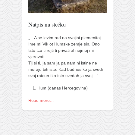
pravoslavlje
zabranjena istorija
ćirilica
Natpis na stećku
porodične priče
„…A se lezim rad na svojini plemenitoj.
umesto tvitera
Ime mi Vlk ot Humske zemje sin. Ono
tsto tcu ti rejti ti privati al nejmoj mi
kalendar srpski
vjerovati.
azbuki i knjige
Tij si ti, ja sam ja pa nam ni istine ne
moraju biti iste. Kad budnes ko ja svedi
Okinava karate
svoj ratcun tko tsto svedoh ja svoj…“
najnovije na blogu
Hum (danas Hercegovina)
moje beleške
Read more…
istorija karatea
bubishi
karate
kihon