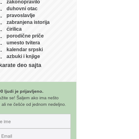
zakonopravilo
duhovni otac
pravoslavlje
zabranjena istorija
ćirilica
porodične priče
umesto tvitera
kalendar srpski
azbuki i knjige
karate deo sajta
0 ljudi je prijavljeno.
užite se! Šaljem ako ima nešto
 ali ne češće od jednom nedeljno.