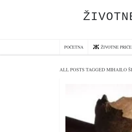
ŽIVOTN
Početna
Životne priče
najnovije na blogu
POČETNA
ŽIVOTNE PRIČE
internet poslovanje
ishranom do zdravlja
ALL POSTS TAGGED MIHAILO 
moj haiku
momenti i mesta
bonus sadržaj
Svetlopis
zakonopravilo
duhovni otac