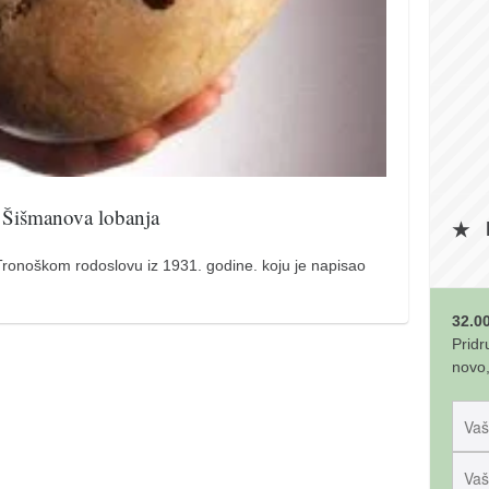
i Šišmanova lobanja
Tronoškom rodoslovu iz 1931. godine. koju je napisao
32.00
Pridr
novo,