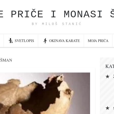
E PRIČE I MONASI 
BY MILOŠ STANIĆ
SVETLOPIS
OKINAVA KARATE
MOJA PRIČA
ŠIŠMAN
KA