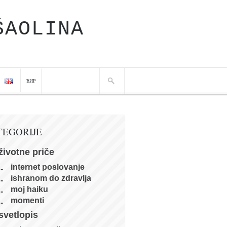
ŠAOLINA
ЋИР
TEGORIJE
životne priče
internet poslovanje
ishranom do zdravlja
moj haiku
momenti
svetlopis