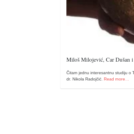
pravoslavlje
zabranjena istorija
ćirilica
porodične priče
umesto tvitera
kalendar srpski
Miloš Milojević, Car Dušan 
azbuki i knjige
Okinava karate
Čitam jednu interesantnu studiju o 
dr. Nikola Radojčić.
Read more…
najnovije na blogu
moje beleške
istorija karatea
bubishi
karate
kihon