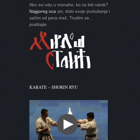
Ako svi odu u monahe, ko će biti ratnik?
Najgoreg oca
sin, dobi svoje poslušanje i
sačini od pera mač. Trudim se…
praštajte.
KARATE – SHORIN RYU