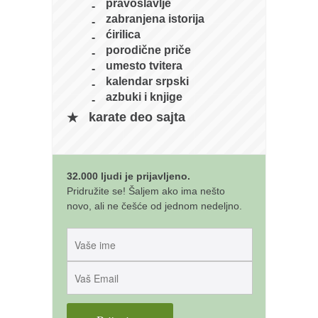
galerija kluba
pravoslavlje
zabranjena istorija
članarina
ćirilica
kontakt
porodične priče
umesto tvitera
besplatna e-knjiga
kalendar srpski
termini treninga
azbuki i knjige
karate deo sajta
moja priča
moja priča
fotke
32.000 ljudi je prijavljeno.
kontakt
Pridružite se! Šaljem ako ima nešto
novo, ali ne češće od jednom nedeljno.
Ћир