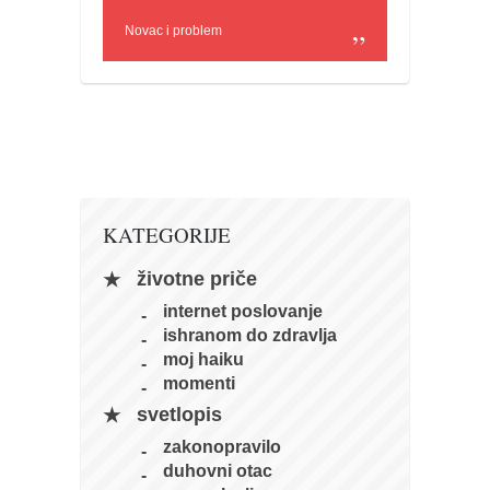
naihanchi
Novac i problem
kushanku
passai
temashiwari
kobudo
nunchaku
KATEGORIJE
bo
tonfa
životne priče
sai
internet poslovanje
ishranom do zdravlja
timbei rochin
moj haiku
tsunami dojo
momenti
svetlopis
program
zakonopravilo
snimci nastupa
duhovni otac