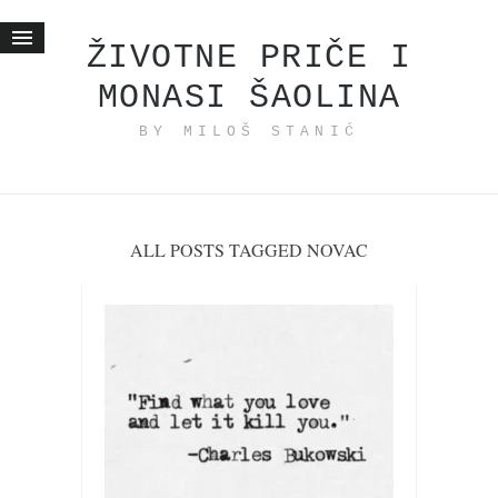
ŽIVOTNE PRIČE I
MONASI ŠAOLINA
Početna
BY MILOŠ STANIĆ
Životne priče
najnovije na blogu
internet poslovanje
ishranom do zdravlja
ALL POSTS TAGGED NOVAC
moj haiku
momenti i mesta
bonus sadržaj
Svetlopis
zakonopravilo
duhovni otac