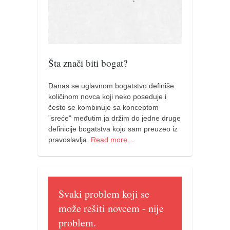
pravoslavlje
zabranjena istorija
ćirilica
porodične priče
Šta znači biti bogat?
umesto tvitera
Danas se uglavnom bogatstvo definiše
kalendar srpski
količinom novca koji neko poseduje i
azbuki i knjige
često se kombinuje sa konceptom
”sreće” međutim ja držim do jedne druge
Okinava karate
definicije bogatstva koju sam preuzeo iz
najnovije na blogu
pravoslavlja.
Read more…
moje beleške
istorija karatea
bubishi
Svaki problem koji se
može rešiti novcem - nije
karate
problem.
kihon