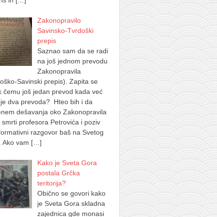
ns in
[…]
Zakonopravilo
Savinsko-Tvrdoški
prepis
Saznao sam da se radi
na još jednom prevodu
Zakonopravila
oško-Savinski prepis). Zapita se
k čemu još jedan prevod kada već
je dva prevoda? Hteo bih i da
nem dešavanja oko Zakonopravila
 smrti profesora Petrovića i poziv
formativni razgovor baš na Svetog
. Ako vam
[…]
Kako je Sveta Gora
postala Grčka
teritorija?
Obično se govori kako
je Sveta Gora skladna
zajednica gde monasi