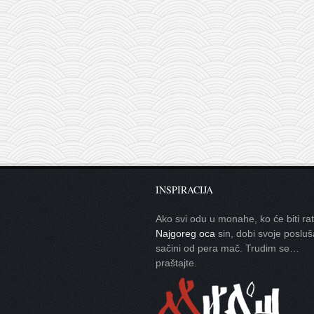
INSPIRACIJA
Ako svi odu u monahe, ko će biti ra
Najgoreg oca
sin, dobi svoje posluš
sačini od pera mač. Trudim se…
praštajte.