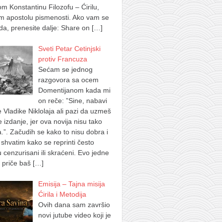
m Konstantinu Filozofu – Ćirilu,
m apostolu pismenosti. Ako vam se
a, prenesite dalje: Share on
[…]
Sveti Petar Cetinjski
protiv Francuza
Sećam se jednog
razgovora sa ocem
Domentijanom kada mi
on reče: ”Sine, nabavi
e Vladike Niklolaja ali pazi da uzmeš
je izdanje, jer ova novija nisu tako
.”. Začudih se kako to nisu dobra i
shvatim kako se reprinti često
u cenzurisani ili skraćeni. Evo jedne
 priče baš
[…]
Emisija – Tajna misija
Ćirila i Metodija
Ovih dana sam završio
novi jutube video koji je