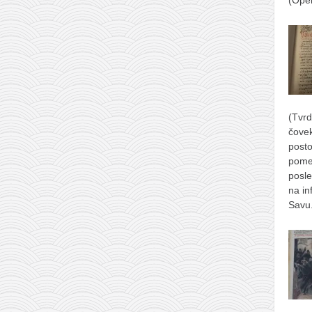
(Ope
(Tvrd
čove
posto
pome
posle
na in
Savu