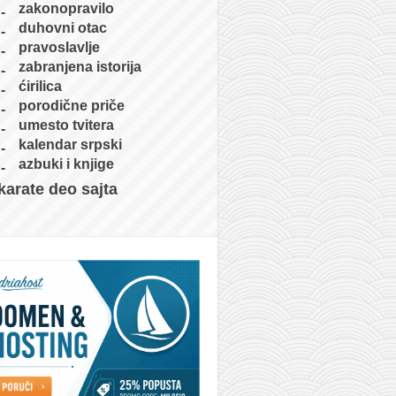
zakonopravilo
duhovni otac
pravoslavlje
zabranjena istorija
ćirilica
porodične priče
umesto tvitera
kalendar srpski
azbuki i knjige
karate deo sajta