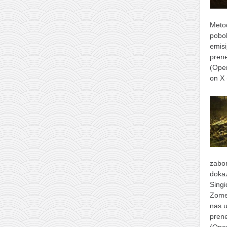
Metod
pobol
emisi
prene
(Ope
on X
zabor
dokaz
Singi
Zomer
nas u
prene