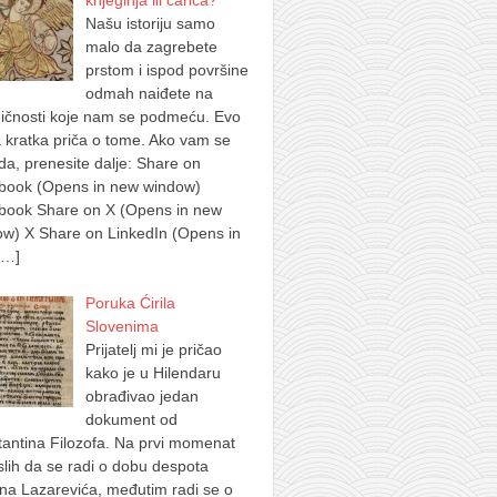
knjeginja ili carica?
Našu istoriju samo
malo da zagrebete
prstom i ispod površine
odmah naiđete na
ičnosti koje nam se podmeću. Evo
 kratka priča o tome. Ako vam se
a, prenesite dalje: Share on
book (Opens in new window)
book Share on X (Opens in new
w) X Share on LinkedIn (Opens in
[…]
Poruka Ćirila
Slovenima
Prijatelj mi je pričao
kako je u Hilendaru
obrađivao jedan
dokument od
antina Filozofa. Na prvi momenat
lih da se radi o dobu despota
na Lazarevića, međutim radi se o