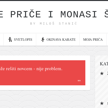
E PRIČE I MONASI 
BY MILOŠ STANIĆ
SVETLOPIS
OKINAVA KARATE
MOJA PRIČA
KA
že rešiti novcem - nije problem.