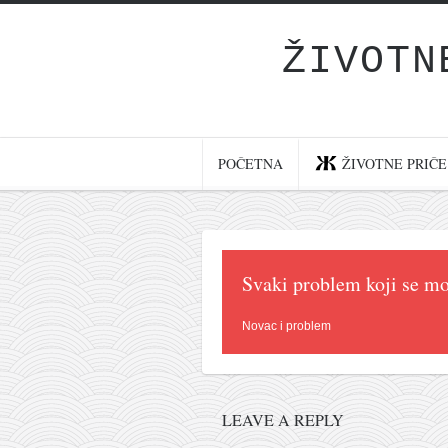
ŽIVOTN
Početna
Životne priče
najnovije na blogu
POČETNA
ŽIVOTNE PRIČE
internet poslovanje
ishranom do zdravlja
moj haiku
Svaki problem koji se mo
momenti i mesta
bonus sadržaj
Novac i problem
Svetlopis
zakonopravilo
LEAVE A REPLY
duhovni otac