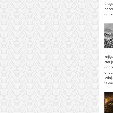
drugo
naše
dopad
knjig
stari
dobra
onda 
izdaj
takve