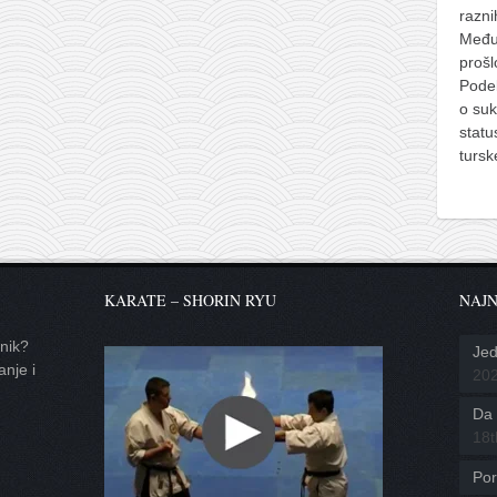
razni
Međut
prošlo
Podel
o su
stat
turs
KARATE – SHORIN RYU
NAJN
tnik?
Jed
anje i
20
Da l
18t
Por