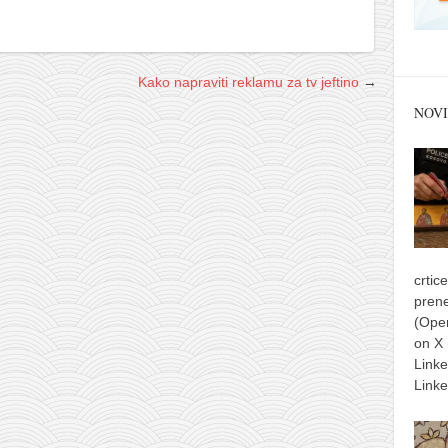
Kako napraviti reklamu za tv jeftino
→
NOVI
crtic
prene
(Ope
on X
Link
Linke