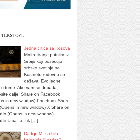
 TEKSTOVI:
Jedna crtica sa Kosova
Maltretiranje putnika iz
Srbije koji posećuju
srbske svetinje na
Kosmetu redovno se
dešava. Evo jedne
e o tome. Ako vam se dopada,
site dalje: Share on Facebook
ns in new window) Facebook Share
 (Opens in new window) X Share on
edIn (Opens in new window)
dIn Email a link
[…]
Da li je Milica bila