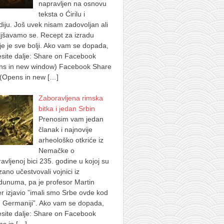
napravljen na osnovu
teksta o Ćirilu i
iju. Još uvek nisam zadovoljan ali
jšavamo se. Recept za izradu
je je sve bolji. Ako vam se dopada,
site dalje: Share on Facebook
ns in new window) Facebook Share
 (Opens in new
[…]
Zaboravljena rimska
bitka i jedan Srbin
Prenosim vam jedan
članak i najnovije
arheološko otkriće iz
Nemačke o
avljenoj bici 235. godine u kojoj su
ano učestvovali vojnici iz
dunuma, pa je profesor Martin
 izjavio ”imali smo Srbe ovde kod
 Germaniji”. Ako vam se dopada,
site dalje: Share on Facebook