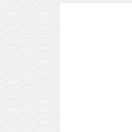
pravoslavlje
zabranjena istorija
ćirilica
porodične priče
umesto tvitera
kalendar srpski
azbuki i knjige
Okinava karate
najnovije na blogu
moje beleške
istorija karatea
bubishi
karate
kihon