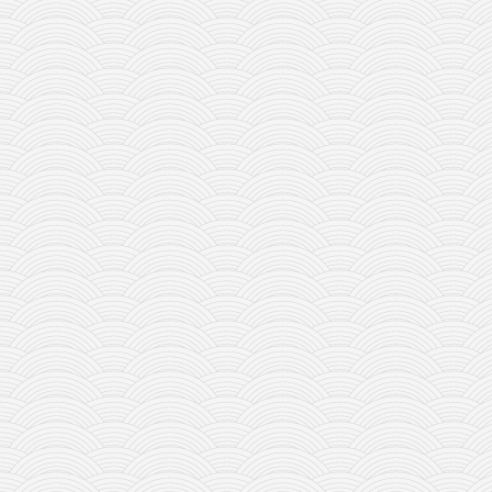
galerija kluba
članarina
kontakt
besplatna e-knjiga
termini treninga
moja priča
moja priča
fotke
kontakt
Ћир