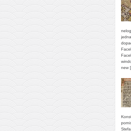
nelog
jedna
dopad
Face
Face
windo
new
Konst
pomis
Stefa