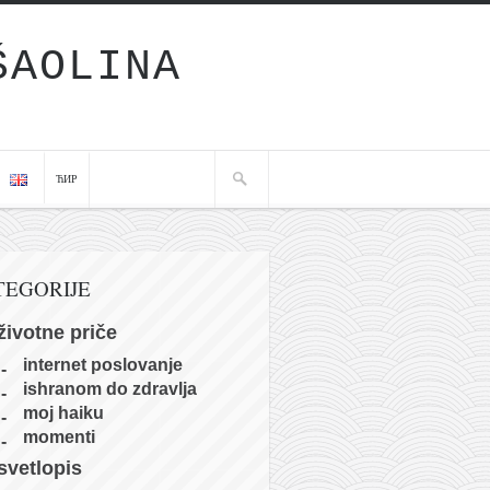
ŠAOLINA
ЋИР
TEGORIJE
životne priče
internet poslovanje
ishranom do zdravlja
moj haiku
momenti
svetlopis