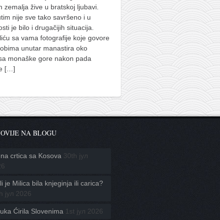
h zemalja žive u bratskoj ljubavi.
im nije sve tako savršeno i u
sti je bilo i drugačijih situacija.
iću sa vama fotografije koje govore
kobima unutar manastira oko
usa monaške gore nakon pada
ke
[…]
OVIJE NA BLOGU
na crtica sa Kosova
30th јул
26
i je Milica bila knjeginja ili carica?
h јул 2026
uka Ćirila Slovenima
1st јул 2026