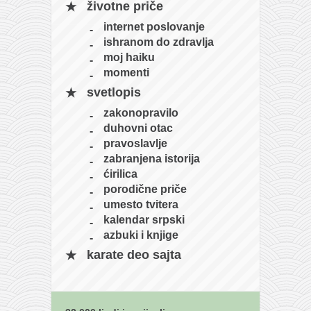
životne priče
internet poslovanje
ishranom do zdravlja
moj haiku
momenti
svetlopis
zakonopravilo
duhovni otac
pravoslavlje
zabranjena istorija
ćirilica
porodične priče
umesto tvitera
kalendar srpski
azbuki i knjige
karate deo sajta