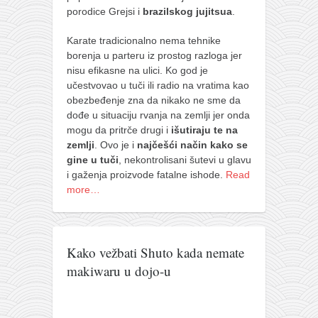
porodice Grejsi i
brazilskog jujitsua
.
Karate tradicionalno nema tehnike
borenja u parteru iz prostog razloga jer
nisu efikasne na ulici. Ko god je
učestvovao u tuči ili radio na vratima kao
obezbeđenje zna da nikako ne sme da
dođe u situaciju rvanja na zemlji jer onda
mogu da pritrče drugi i
išutiraju te na
zemlji
. Ovo je i
najčešći način kako se
gine u tuči
, nekontrolisani šutevi u glavu
i gaženja proizvode fatalne ishode.
Read
more…
Kako vežbati Shuto kada nemate
makiwaru u dojo-u