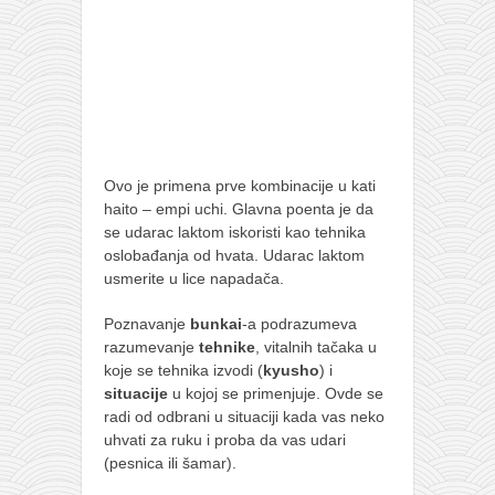
Ovo je primena prve kombinacije u kati
haito – empi uchi. Glavna poenta je da
se udarac laktom iskoristi kao tehnika
oslobađanja od hvata. Udarac laktom
usmerite u lice napadača.
Poznavanje
bunkai
-a podrazumeva
razumevanje
tehnike
, vitalnih tačaka u
koje se tehnika izvodi (
kyusho
) i
situacije
u kojoj se primenjuje. Ovde se
radi od odbrani u situaciji kada vas neko
uhvati za ruku i proba da vas udari
(pesnica ili šamar).