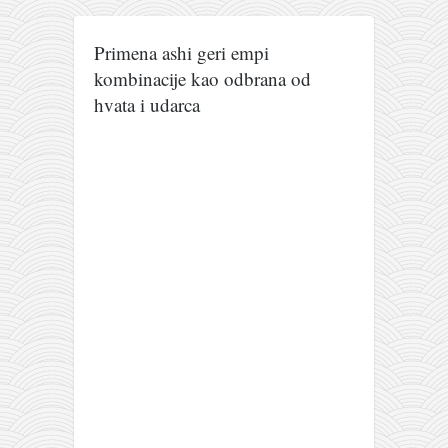
galerija kluba
članarina
Primena ashi geri empi
kontakt
kombinacije kao odbrana od
besplatna e-knjiga
hvata i udarca
termini treninga
moja priča
moja priča
fotke
kontakt
Ћир