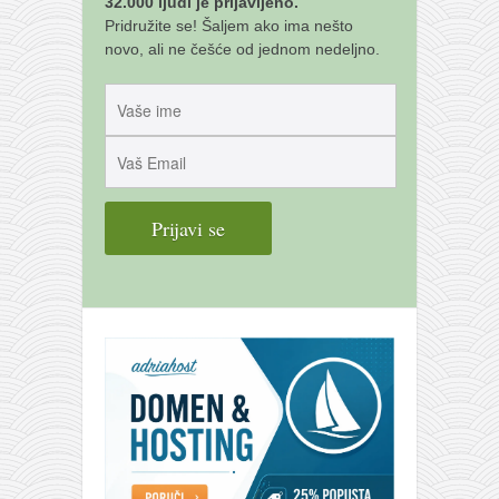
32.000 ljudi je prijavljeno.
Pridružite se! Šaljem ako ima nešto
novo, ali ne češće od jednom nedeljno.