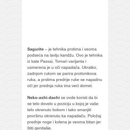
Sagurite
– je tehnika prstima i veoma
podseća na lavlju kandžu. Ovo je tehnika
iz kate Passai, Tomari varijanta i
usmerena je u oči napadača. Ukratko,
zadnjom rukom se parira protivnikova
ruka, a prstima prednje ruke se napadnu
oči jer prednja ruka ima veći domet.
Neko-ashi-dachi
se ovde koristi da bi
se telo dovelo u poziciju u kojoj je vaše
telo okrenuto bokom i tako smanjiti
površinu okrenutu ka napadaču. Položaj
prednje noge i kolena je veoma bitan jer
štiti genitalije.