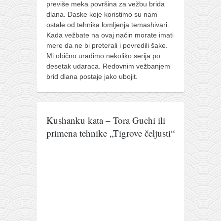
previše meka površina za vežbu brida
dlana. Daske koje koristimo su nam
ostale od tehnika lomljenja temashivari.
Kada vežbate na ovaj način morate imati
mere da ne bi preterali i povredili šake.
Mi obično uradimo nekoliko serija po
desetak udaraca. Redovnim vežbanjem
brid dlana postaje jako ubojit.
Kushanku kata – Tora Guchi ili
primena tehnike „Tigrove čeljusti“