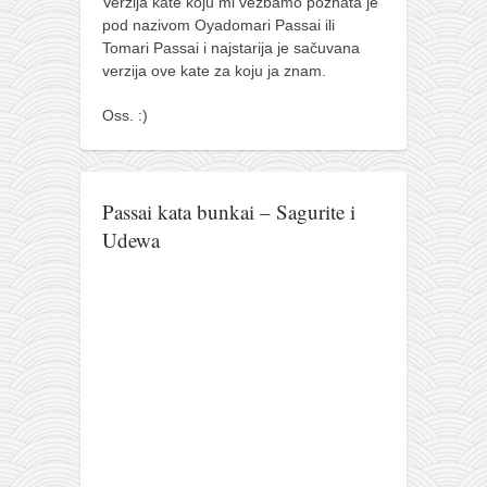
Verzija kate koju mi vežbamo poznata je
pod nazivom Oyadomari Passai ili
Tomari Passai i najstarija je sačuvana
verzija ove kate za koju ja znam.
Oss. :)
Passai kata bunkai – Sagurite i
Udewa