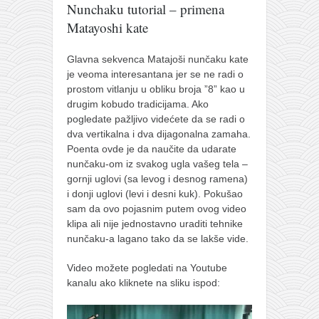
pravoslavlje
Nunchaku tutorial – primena
Matayoshi kate
zabranjena istorija
ćirilica
Glavna sekvenca Matajoši nunčaku kate
porodične priče
je veoma interesantana jer se ne radi o
prostom vitlanju u obliku broja ”8” kao u
umesto tvitera
drugim kobudo tradicijama. Ako
pogledate pažljivo videćete da se radi o
kalendar srpski
dva vertikalna i dva dijagonalna zamaha.
azbuki i knjige
Poenta ovde je da naučite da udarate
nunčaku-om iz svakog ugla vašeg tela –
Okinava karate
gornji uglovi (sa levog i desnog ramena)
najnovije na blogu
i donji uglovi (levi i desni kuk). Pokušao
sam da ovo pojasnim putem ovog video
moje beleške
klipa ali nije jednostavno uraditi tehnike
istorija karatea
nunčaku-a lagano tako da se lakše vide.
bubishi
Video možete pogledati na Youtube
kanalu ako kliknete na sliku ispod:
karate
kihon