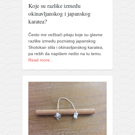
Koje su razlike između
okinavljanskog i japanskog
karatea?
Često me vežbači pitaju koje su glavne
razlike između poznatog japanskog
Shotokan stila i okinavljanskog karatea,
pa reših da napišem nešto na tu temu.
Read more…