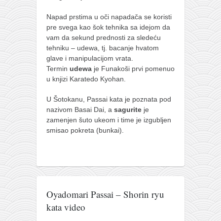
Napad prstima u oči napadača se koristi
pre svega kao šok tehnika sa idejom da
vam da sekund prednosti za sledeću
tehniku – udewa, tj. bacanje hvatom
glave i manipulacijom vrata.
Termin
udewa
je Funakoši prvi pomenuo
u knjizi Karatedo Kyohan.
U Šotokanu, Passai kata je poznata pod
nazivom Basai Dai, a
sagurite
je
zamenjen šuto ukeom i time je izgubljen
smisao pokreta (bunkai).
Oyadomari Passai – Shorin ryu
kata video