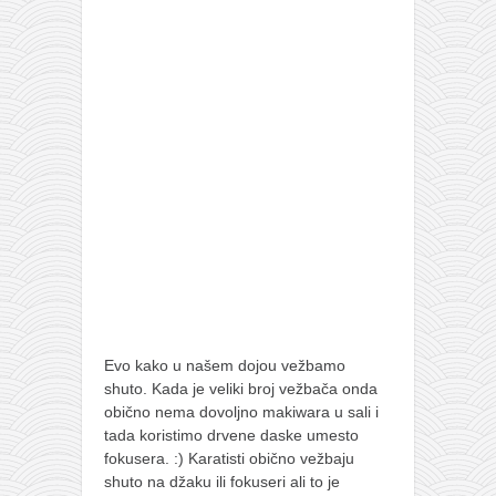
Evo kako u našem dojou vežbamo
shuto. Kada je veliki broj vežbača onda
obično nema dovoljno makiwara u sali i
tada koristimo drvene daske umesto
fokusera. :) Karatisti obično vežbaju
shuto na džaku ili fokuseri ali to je