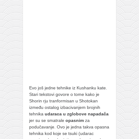
Evo još jedne tehnike iz Kushanku kate.
Stari tekstovi govore o tome kako je
Shorin rju tranformisan u Shotokan
između ostalog izbacivanjem brojnih
tehnika
udaraca u zglobove napadača
jer su se smatrale
opasnim
za
podučavanje. Ovo je jedna takva opasna
tehnika kod koje se tsuki (udarac