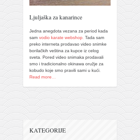
Ljuljaška za kanarince
Jedna anegdota vezana za period kada
sam
vodio karate webshop.
Tada sam
preko interneta prodavao video snimke
borilačkih veština za kupce iz celog
sveta. Pored video snimaka prodavali
smo i tradicionalno okinawa oružje za
kobudo koje smo pravili sami u kući.
Read more…
KATEGORIJE