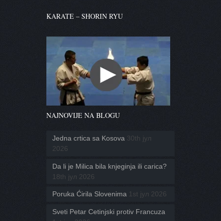
KARATE – SHORIN RYU
NAJNOVIJE NA BLOGU
Jedna crtica sa Kosova
30th јул
2026
Da li je Milica bila knjeginja ili carica?
18th јул 2026
Poruka Ćirila Slovenima
1st јул 2026
Sveti Petar Cetinjski protiv Francuza