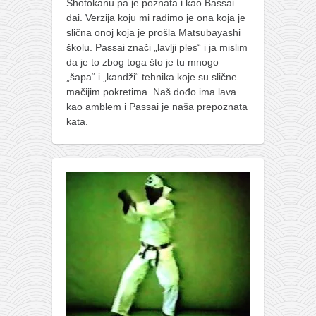
Shotokanu pa je poznata i kao Bassai
dai. Verzija koju mi radimo je ona koja je
slična onoj koja je prošla Matsubayashi
školu. Passai znači „lavlji ples“ i ja mislim
da je to zbog toga što je tu mnogo
„šapa“ i „kandži“ tehnika koje su slične
mačijim pokretima. Naš dođo ima lava
kao amblem i Passai je naša prepoznata
kata.