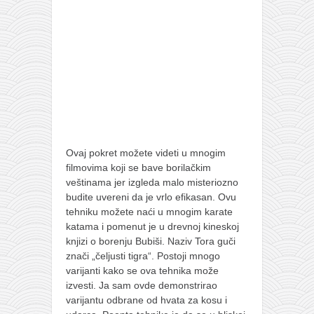
Ovaj pokret možete videti u mnogim
filmovima koji se bave borilačkim
veštinama jer izgleda malo misteriozno
budite uvereni da je vrlo efikasan. Ovu
tehniku možete naći u mnogim karate
katama i pomenut je u drevnoj kineskoj
knjizi o borenju Bubiši. Naziv Tora guči
znači „čeljusti tigra“. Postoji mnogo
varijanti kako se ova tehnika može
izvesti. Ja sam ovde demonstrirao
varijantu odbrane od hvata za kosu i