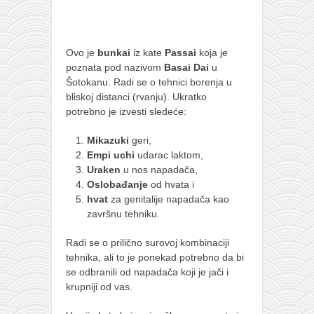
Ovo je
bunkai
iz kate
Passai
koja je
poznata pod nazivom
Basai Dai
u
Šotokanu. Radi se o tehnici borenja u
bliskoj distanci (rvanju). Ukratko
potrebno je izvesti sledeće:
Mikazuki
geri,
Empi uchi
udarac laktom,
Uraken
u nos napadača,
Oslobađanje
od hvata i
hvat
za genitalije napadača kao
završnu tehniku.
Radi se o prilično surovoj kombinaciji
tehnika, ali to je ponekad potrebno da bi
se odbranili od napadača koji je jači i
krupniji od vas.