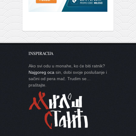
INSPIRACIJA
Ako svi odu u monahe, ko će biti ratnik?
Najgoreg oca
sin, dobi svoje poslušanje i
sačini od pera mač. Trudim se…
praštajte.