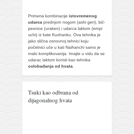
Primena kombinacije
istovremenog
udarca
prednjom nogom (ashi geri), bič-
pesnice (uraken) i udarca laktom (empi
uchi) iz kate Kushanku. Ova tehnika je
jako slična osnovnoj tehnici koju
početnici uče u kati Naihanchi samo je
malo komplikovanija. Imajte u vidu da se
udarac laktom koristi kao tehnika
oslobađanja od hvata
.
Tsuki kao odbrana od
dijagonalnog hvata