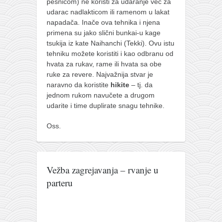
pesnicom) ne koristi za udaranje već za
udarac nadlakticom ili ramenom u lakat
napadača. Inače ova tehnika i njena
primena su jako slični bunkai-u kage
tsukija iz kate Naihanchi (Tekki). Ovu istu
tehniku možete koristiti i kao odbranu od
hvata za rukav, rame ili hvata sa obe
ruke za revere. Najvažnija stvar je
naravno da koristite
hikite
– tj. da
jednom rukom navučete a drugom
udarite i time duplirate snagu tehnike.
Oss.
Vežba zagrejavanja – rvanje u
parteru