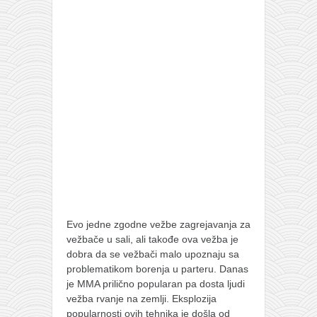
Evo jedne zgodne vežbe zagrejavanja za
vežbače u sali, ali takođe ova vežba je
dobra da se vežbači malo upoznaju sa
problematikom borenja u parteru. Danas
je MMA prilično popularan pa dosta ljudi
vežba rvanje na zemlji. Eksplozija
popularnosti ovih tehnika je došla od