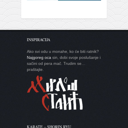
INSPIRACIJA
Ako svi odu u monahe, ko će biti ratnik?
Najgoreg oca
sin, dobi svoje poslušanje i
sačini od pera mač. Trudim se…
praštajte.
KARATE – SHORIN RYU