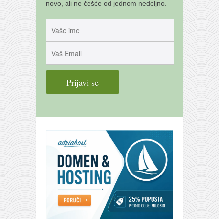
galerija kluba
novo, ali ne češće od jednom nedeljno.
članarina
kontakt
besplatna e-knjiga
termini treninga
moja priča
moja priča
fotke
kontakt
Ћир