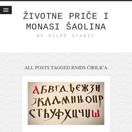
ŽIVOTNE PRIČE I
MONASI ŠAOLINA
Početna
BY MILOŠ STANIĆ
Životne priče
najnovije na blogu
internet poslovanje
ishranom do zdravlja
ALL POSTS TAGGED RNIDS ĆIRILICA
moj haiku
momenti i mesta
bonus sadržaj
Svetlopis
zakonopravilo
duhovni otac