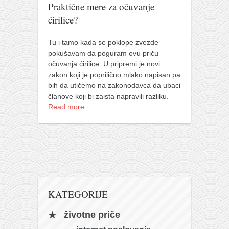
pravoslavlje
Praktične mere za očuvanje
ćirilice?
zabranjena istorija
ćirilica
Tu i tamo kada se poklope zvezde
porodične priče
pokušavam da poguram ovu priču
očuvanja ćirilice. U pripremi je novi
umesto tvitera
zakon koji je poprilično mlako napisan pa
bih da utičemo na zakonodavca da ubaci
kalendar srpski
članove koji bi zaista napravili razliku.
azbuki i knjige
Read more…
Okinava karate
najnovije na blogu
moje beleške
istorija karatea
bubishi
KATEGORIJE
karate
životne priče
kihon