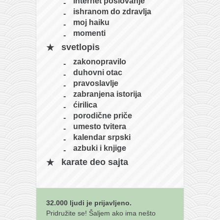
internet poslovanje
naihanchi
ishranom do zdravlja
moj haiku
kushanku
momenti
passai
svetlopis
temashiwari
zakonopravilo
duhovni otac
kobudo
pravoslavlje
nunchaku
zabranjena istorija
ćirilica
bo
porodične priče
tonfa
umesto tvitera
kalendar srpski
sai
azbuki i knjige
timbei rochin
karate deo sajta
tsunami dojo
program
32.000 ljudi je prijavljeno.
snimci nastupa
Pridružite se! Šaljem ako ima nešto