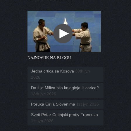
NAJNOVIJE NA BLOGU
Jedna crtica sa Kosova
30th јул
2026
Da li je Milica bila knjeginja ili carica?
18th јул 2026
Poruka Ćirila Slovenima
1st јул 2026
Sveti Petar Cetinjski protiv Francuza
1st јул 2026