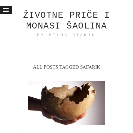
ŽIVOTNE PRIČE I
MONASI ŠAOLINA
Početna
BY MILOŠ STANIĆ
Životne priče
najnovije na blogu
internet poslovanje
ishranom do zdravlja
ALL POSTS TAGGED ŠAFARIK
moj haiku
momenti i mesta
bonus sadržaj
Svetlopis
zakonopravilo
duhovni otac