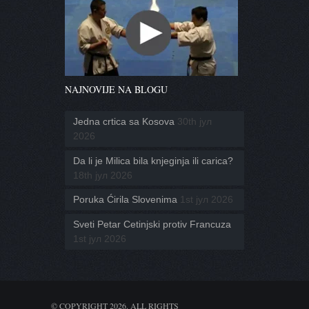
NAJNOVIJE NA BLOGU
Jedna crtica sa Kosova
30th јул
2026
Da li je Milica bila knjeginja ili carica?
18th јул 2026
Poruka Ćirila Slovenima
1st јул 2026
Sveti Petar Cetinjski protiv Francuza
1st јул 2026
© COPYRIGHT 2026. ALL RIGHTS