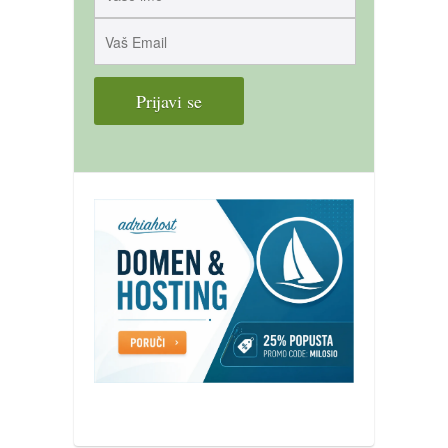
galerija kluba
članarina
kontakt
besplatna e-knjiga
termini treninga
moja priča
moja priča
fotke
kontakt
Ћир