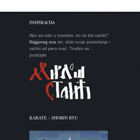
INSPIRACIJA
Ako svi odu u monahe, ko će biti ratnik?
Najgoreg oca
sin, dobi svoje poslušanje i
sačini od pera mač. Trudim se…
praštajte.
KARATE – SHORIN RYU