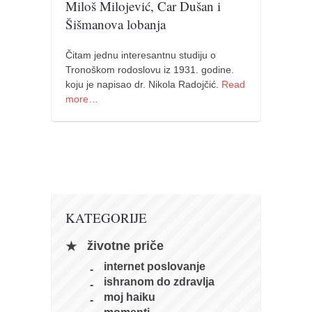
Miloš Milojević, Car Dušan i
pravoslavlje
Šišmanova lobanja
zabranjena istorija
ćirilica
Čitam jednu interesantnu studiju o
Tronoškom rodoslovu iz 1931. godine.
porodične priče
koju je napisao dr. Nikola Radojčić.
Read
umesto tvitera
more…
kalendar srpski
azbuki i knjige
Okinava karate
najnovije na blogu
moje beleške
KATEGORIJE
istorija karatea
životne priče
bubishi
internet poslovanje
karate
ishranom do zdravlja
moj haiku
kihon