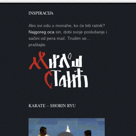
INSPIRACIJA
Ako svi odu u monahe, ko će biti ratnik?
Najgoreg oca
sin, dobi svoje poslušanje i
sačini od pera mač. Trudim se…
praštajte.
KARATE – SHORIN RYU