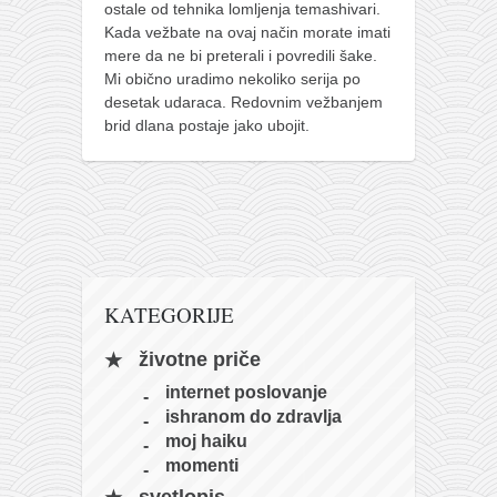
ostale od tehnika lomljenja temashivari.
naihanchi
Kada vežbate na ovaj način morate imati
mere da ne bi preterali i povredili šake.
kushanku
Mi obično uradimo nekoliko serija po
passai
desetak udaraca. Redovnim vežbanjem
brid dlana postaje jako ubojit.
temashiwari
kobudo
nunchaku
bo
tonfa
KATEGORIJE
sai
timbei rochin
životne priče
tsunami dojo
internet poslovanje
ishranom do zdravlja
program
moj haiku
snimci nastupa
momenti