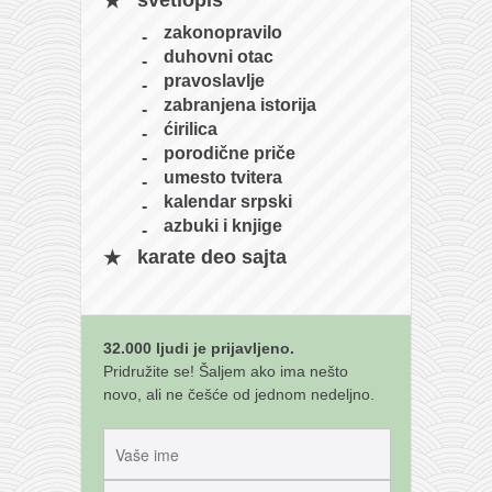
svetlopis
galerija kluba
zakonopravilo
članarina
duhovni otac
kontakt
pravoslavlje
zabranjena istorija
besplatna e-knjiga
ćirilica
termini treninga
porodične priče
umesto tvitera
moja priča
kalendar srpski
moja priča
azbuki i knjige
fotke
karate deo sajta
kontakt
Ћир
32.000 ljudi je prijavljeno.
Pridružite se! Šaljem ako ima nešto
novo, ali ne češće od jednom nedeljno.