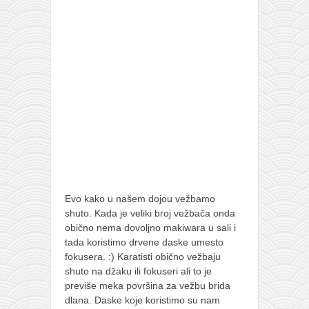
pravoslavlje
zabranjena istorija
ćirilica
porodične priče
umesto tvitera
kalendar srpski
azbuki i knjige
Okinava karate
najnovije na blogu
Evo kako u našem dojou vežbamo
moje beleške
shuto. Kada je veliki broj vežbača onda
obično nema dovoljno makiwara u sali i
istorija karatea
tada koristimo drvene daske umesto
bubishi
fokusera. :) Karatisti obično vežbaju
shuto na džaku ili fokuseri ali to je
karate
previše meka površina za vežbu brida
kihon
dlana. Daske koje koristimo su nam