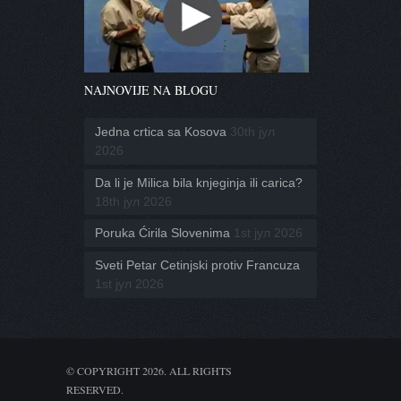
NAJNOVIJE NA BLOGU
Jedna crtica sa Kosova
30th јул
2026
Da li je Milica bila knjeginja ili carica?
18th јул 2026
Poruka Ćirila Slovenima
1st јул 2026
Sveti Petar Cetinjski protiv Francuza
1st јул 2026
© COPYRIGHT 2026. ALL RIGHTS
RESERVED.