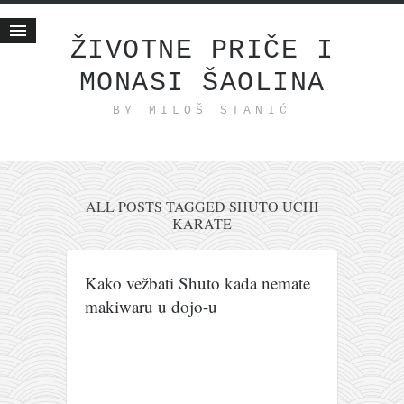
ŽIVOTNE PRIČE I
MONASI ŠAOLINA
Početna
BY MILOŠ STANIĆ
Životne priče
najnovije na blogu
internet poslovanje
ishranom do zdravlja
ALL POSTS TAGGED SHUTO UCHI
KARATE
moj haiku
momenti i mesta
Kako vežbati Shuto kada nemate
bonus sadržaj
makiwaru u dojo-u
Svetlopis
zakonopravilo
duhovni otac