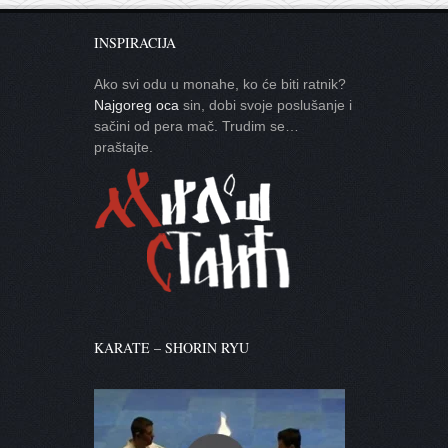
INSPIRACIJA
Ako svi odu u monahe, ko će biti ratnik?
Najgoreg oca
sin, dobi svoje poslušanje i
sačini od pera mač. Trudim se…
praštajte.
KARATE – SHORIN RYU