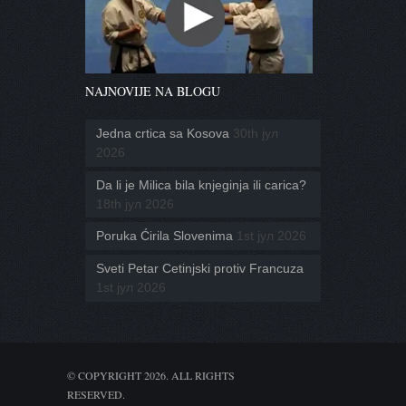
NAJNOVIJE NA BLOGU
Jedna crtica sa Kosova
30th јул
2026
Da li je Milica bila knjeginja ili carica?
18th јул 2026
Poruka Ćirila Slovenima
1st јул 2026
Sveti Petar Cetinjski protiv Francuza
1st јул 2026
© COPYRIGHT 2026. ALL RIGHTS
RESERVED.