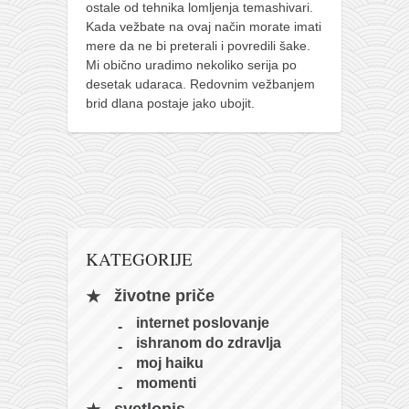
ostale od tehnika lomljenja temashivari.
naihanchi
Kada vežbate na ovaj način morate imati
mere da ne bi preterali i povredili šake.
kushanku
Mi obično uradimo nekoliko serija po
passai
desetak udaraca. Redovnim vežbanjem
brid dlana postaje jako ubojit.
temashiwari
kobudo
nunchaku
bo
tonfa
KATEGORIJE
sai
timbei rochin
životne priče
tsunami dojo
internet poslovanje
ishranom do zdravlja
program
moj haiku
snimci nastupa
momenti