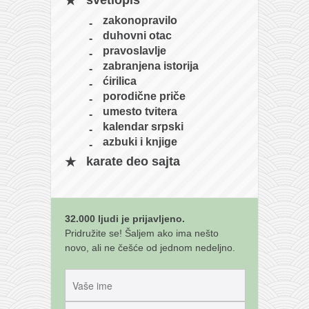
svetlopis
galerija kluba
zakonopravilo
članarina
duhovni otac
kontakt
pravoslavlje
zabranjena istorija
besplatna e-knjiga
ćirilica
termini treninga
porodične priče
umesto tvitera
moja priča
kalendar srpski
moja priča
azbuki i knjige
fotke
karate deo sajta
kontakt
Ћир
32.000 ljudi je prijavljeno.
Pridružite se! Šaljem ako ima nešto
novo, ali ne češće od jednom nedeljno.