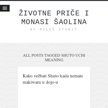
ŽIVOTNE PRIČE I
MONASI ŠAOLINA
Početna
BY MILOŠ STANIĆ
Životne priče
najnovije na blogu
internet poslovanje
ishranom do zdravlja
ALL POSTS TAGGED SHUTO UCHI
MEANING
moj haiku
momenti i mesta
Kako vežbati Shuto kada nemate
bonus sadržaj
makiwaru u dojo-u
Svetlopis
zakonopravilo
duhovni otac