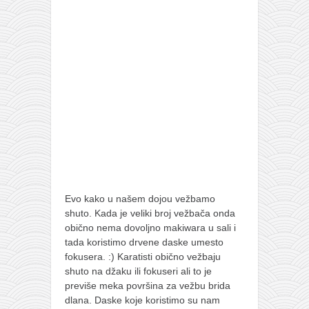
pravoslavlje
zabranjena istorija
ćirilica
porodične priče
umesto tvitera
kalendar srpski
azbuki i knjige
Okinava karate
najnovije na blogu
Evo kako u našem dojou vežbamo
moje beleške
shuto. Kada je veliki broj vežbača onda
obično nema dovoljno makiwara u sali i
istorija karatea
tada koristimo drvene daske umesto
bubishi
fokusera. :) Karatisti obično vežbaju
shuto na džaku ili fokuseri ali to je
karate
previše meka površina za vežbu brida
kihon
dlana. Daske koje koristimo su nam