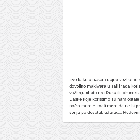
pravoslavlje
zabranjena istorija
ćirilica
porodične priče
umesto tvitera
kalendar srpski
azbuki i knjige
Okinava karate
Evo kako u našem dojou vežbamo sh
najnovije na blogu
dovoljno makiwara u sali i tada kor
vežbaju shuto na džaku ili fokuseri 
moje beleške
Daske koje koristimo su nam ostale
istorija karatea
način morate imati mere da ne bi pre
serija po desetak udaraca. Redovni
bubishi
karate
kihon