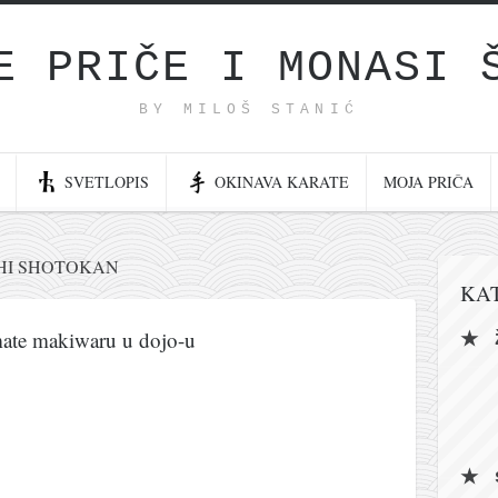
E PRIČE I MONASI 
BY MILOŠ STANIĆ
SVETLOPIS
OKINAVA KARATE
MOJA PRIČA
HI SHOTOKAN
KA
mate makiwaru u dojo-u