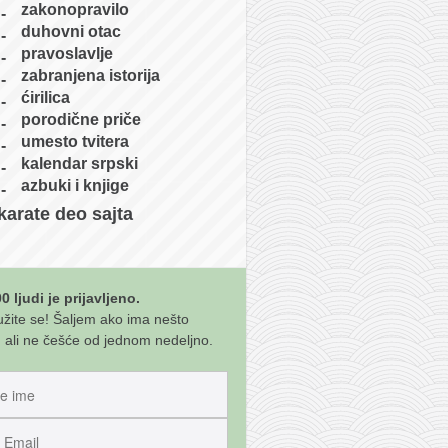
zakonopravilo
duhovni otac
pravoslavlje
zabranjena istorija
ćirilica
porodične priče
umesto tvitera
kalendar srpski
azbuki i knjige
karate deo sajta
0 ljudi je prijavljeno.
užite se! Šaljem ako ima nešto
 ali ne češće od jednom nedeljno.