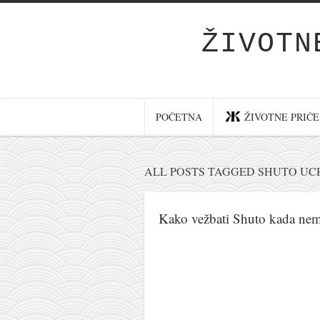
ŽIVOTN
Početna
Životne priče
najnovije na blogu
POČETNA
ŽIVOTNE PRIČE
internet poslovanje
ishranom do zdravlja
ALL POSTS TAGGED SHUTO UC
moj haiku
momenti i mesta
Kako vežbati Shuto kada ne
bonus sadržaj
Svetlopis
zakonopravilo
duhovni otac