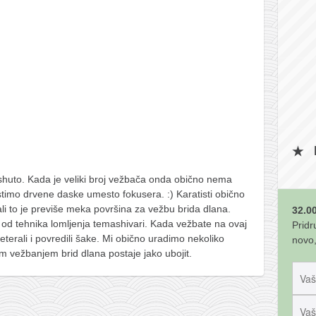
uto. Kada je veliki broj vežbača onda obično nema
istimo drvene daske umesto fokusera. :) Karatisti obično
ali to je previše meka površina za vežbu brida dlana.
32.00
 od tehnika lomljenja temashivari. Kada vežbate na ovaj
Pridr
terali i povredili šake. Mi obično uradimo nekoliko
novo,
m vežbanjem brid dlana postaje jako ubojit.