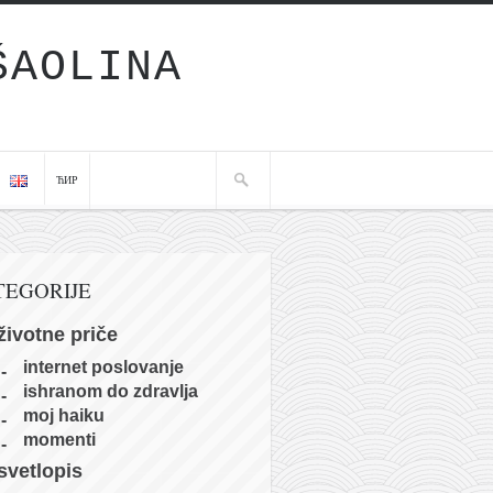
ŠAOLINA
ЋИР
TEGORIJE
životne priče
internet poslovanje
ishranom do zdravlja
moj haiku
momenti
svetlopis