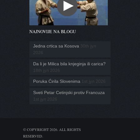
NAJNOVIJE NA BLOGU
Jedna crtica sa Kosova
30th јул
2026
Da li je Milica bila knjeginja ili carica?
18th јул 2026
Poruka Ćirila Slovenima
1st јул 2026
Sveti Petar Cetinjski protiv Francuza
1st јул 2026
© COPYRIGHT 2026. ALL RIGHTS
RESERVED.