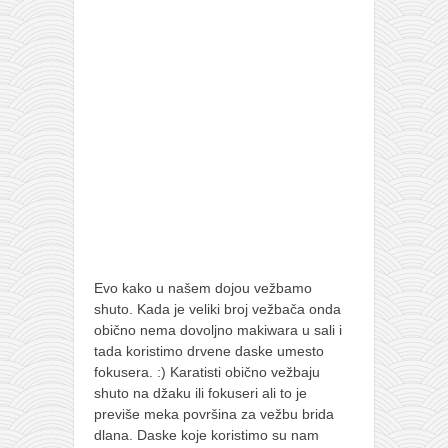
pravoslavlje
zabranjena istorija
ćirilica
porodične priče
umesto tvitera
kalendar srpski
azbuki i knjige
Okinava karate
najnovije na blogu
Evo kako u našem dojou vežbamo
moje beleške
shuto. Kada je veliki broj vežbača onda
obično nema dovoljno makiwara u sali i
istorija karatea
tada koristimo drvene daske umesto
bubishi
fokusera. :) Karatisti obično vežbaju
shuto na džaku ili fokuseri ali to je
karate
previše meka površina za vežbu brida
kihon
dlana. Daske koje koristimo su nam