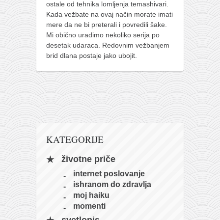
ostale od tehnika lomljenja temashivari.
naihanchi
Kada vežbate na ovaj način morate imati
mere da ne bi preterali i povredili šake.
kushanku
Mi obično uradimo nekoliko serija po
passai
desetak udaraca. Redovnim vežbanjem
brid dlana postaje jako ubojit.
temashiwari
kobudo
nunchaku
bo
tonfa
KATEGORIJE
sai
timbei rochin
životne priče
tsunami dojo
internet poslovanje
ishranom do zdravlja
program
moj haiku
snimci nastupa
momenti