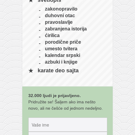
svetlopis
galerija kluba
zakonopravilo
članarina
duhovni otac
kontakt
pravoslavlje
zabranjena istorija
besplatna e-knjiga
ćirilica
termini treninga
porodične priče
umesto tvitera
moja priča
kalendar srpski
moja priča
azbuki i knjige
fotke
karate deo sajta
kontakt
Ћир
32.000 ljudi je prijavljeno.
Pridružite se! Šaljem ako ima nešto
novo, ali ne češće od jednom nedeljno.