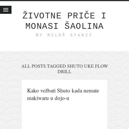
ŽIVOTNE PRIČE I
MONASI ŠAOLINA
Početna
BY MILOŠ STANIĆ
Životne priče
najnovije na blogu
internet poslovanje
ishranom do zdravlja
ALL POSTS TAGGED SHUTO UKE FLOW
DRILL
moj haiku
momenti i mesta
Kako vežbati Shuto kada nemate
bonus sadržaj
makiwaru u dojo-u
Svetlopis
zakonopravilo
duhovni otac