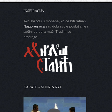
INSPIRACIJA
Ako svi odu u monahe, ko će biti ratnik?
Najgoreg oca
sin, dobi svoje poslušanje i
sačini od pera mač. Trudim se…
praštajte.
KARATE – SHORIN RYU