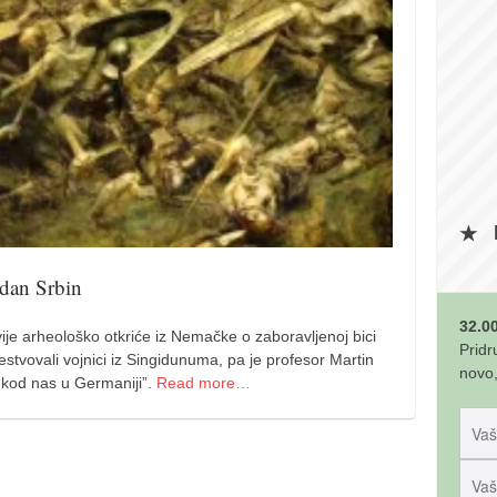
edan Srbin
32.00
je arheološko otkriće iz Nemačke o zaboravljenoj bici
Pridr
stvovali vojnici iz Singidunuma, pa je profesor Martin
novo,
 kod nas u Germaniji”.
Read more…