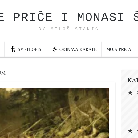
E PRIČE I MONASI 
BY MILOŠ STANIĆ
SVETLOPIS
OKINAVA KARATE
MOJA PRIČA
UM
KA