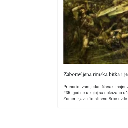
pravoslavlje
zabranjena istorija
ćirilica
porodične priče
umesto tvitera
kalendar srpski
azbuki i knjige
Okinava karate
Zaboravljena rimska bitka i j
najnovije na blogu
moje beleške
Prenosim vam jedan članak i najnovi
235. godine u kojoj su dokazano uče
istorija karatea
Zomer izjavio ”imali smo Srbe ovde
bubishi
karate
kihon