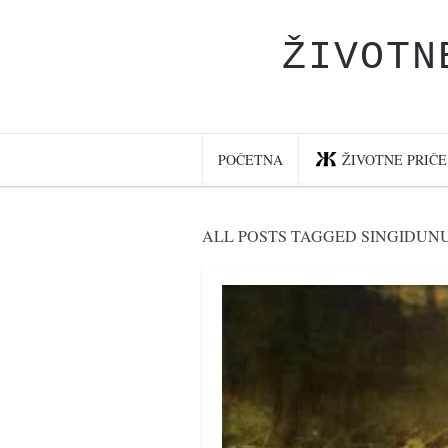
ŽIVOTN
Početna
Životne priče
najnovije na blogu
POČETNA
ŽIVOTNE PRIČE
internet poslovanje
ishranom do zdravlja
ALL POSTS TAGGED SINGIDUN
moj haiku
momenti i mesta
bonus sadržaj
Svetlopis
zakonopravilo
duhovni otac