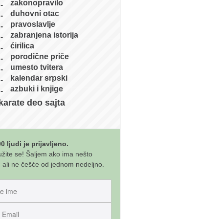
zakonopravilo
duhovni otac
pravoslavlje
zabranjena istorija
ćirilica
porodične priče
umesto tvitera
kalendar srpski
azbuki i knjige
karate deo sajta
0 ljudi je prijavljeno.
užite se! Šaljem ako ima nešto
 ali ne češće od jednom nedeljno.