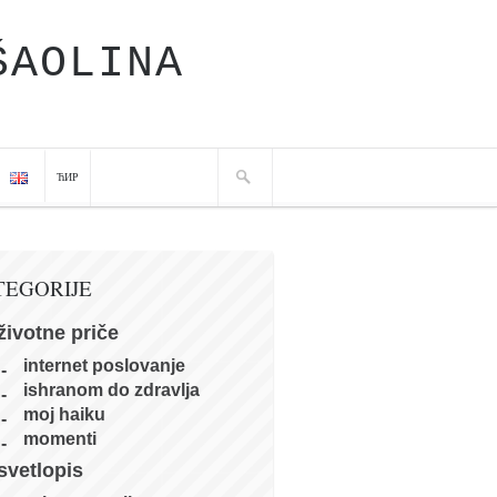
ŠAOLINA
ЋИР
TEGORIJE
životne priče
internet poslovanje
ishranom do zdravlja
moj haiku
momenti
svetlopis