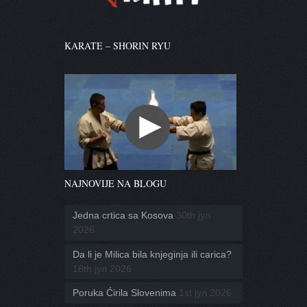
KARATE – SHORIN RYU
NAJNOVIJE NA BLOGU
Jedna crtica sa Kosova
30th јул
2026
Da li je Milica bila knjeginja ili carica?
18th јул 2026
Poruka Ćirila Slovenima
1st јул 2026