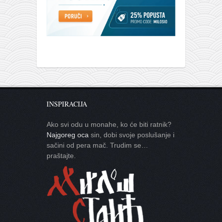
INSPIRACIJA
Ako svi odu u monahe, ko će biti ratnik?
Najgoreg oca
sin, dobi svoje poslušanje i
sačini od pera mač. Trudim se…
praštajte.