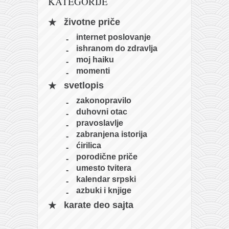
KATEGORIJE
naihanchi
životne priče
kushanku
internet poslovanje
passai
ishranom do zdravlja
moj haiku
temashiwari
momenti
kobudo
svetlopis
nunchaku
zakonopravilo
bo
duhovni otac
pravoslavlje
tonfa
zabranjena istorija
sai
ćirilica
porodične priče
timbei rochin
umesto tvitera
tsunami dojo
kalendar srpski
azbuki i knjige
program
karate deo sajta
snimci nastupa