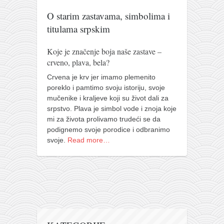
pravoslavlje
O starim zastavama, simbolima i
zabranjena istorija
titulama srpskim
ćirilica
Koje je značenje boja naše zastave –
porodične priče
crveno, plava, bela?
umesto tvitera
Crvena je krv jer imamo plemenito
kalendar srpski
poreklo i pamtimo svoju istoriju, svoje
mučenike i kraljeve koji su život dali za
azbuki i knjige
srpstvo. Plava je simbol vode i znoja koje
Okinava karate
mi za života prolivamo trudeći se da
podignemo svoje porodice i odbranimo
najnovije na blogu
svoje.
Read more…
moje beleške
istorija karatea
bubishi
karate
kihon