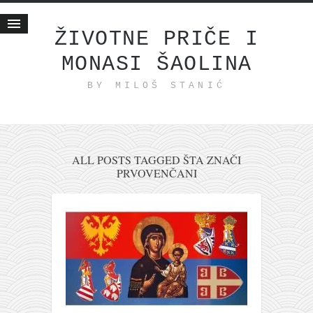
ŽIVOTNE PRIČE I
MONASI ŠAOLINA
Početna
BY MILOŠ STANIĆ
Životne priče
najnovije na blogu
internet poslovanje
ishranom do zdravlja
ALL POSTS TAGGED ŠTA ZNAČI
PRVOVENČANI
moj haiku
momenti i mesta
bonus sadržaj
Svetlopis
zakonopravilo
duhovni otac