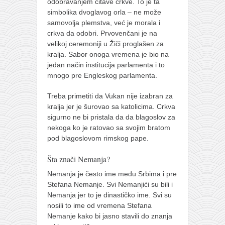
odobravanjem čitave crkve. To je ta
simbolika dvoglavog orla – ne može
samovolja plemstva, već je morala i
crkva da odobri. Prvovenčani je na
velikoj ceremoniji u Žiči proglašen za
kralja. Sabor onoga vremena je bio na
jedan način institucija parlamenta i to
mnogo pre Engleskog parlamenta.
Treba primetiti da Vukan nije izabran za
kralja jer je šurovao sa katolicima. Crkva
sigurno ne bi pristala da da blagoslov za
nekoga ko je ratovao sa svojim bratom
pod blagoslovom rimskog pape.
Šta znači Nemanja?
Nemanja je često ime među Srbima i pre
Stefana Nemanje. Svi Nemanjići su bili i
Nemanja jer to je dinastičko ime. Svi su
nosili to ime od vremena Stefana
Nemanje kako bi jasno stavili do znanja