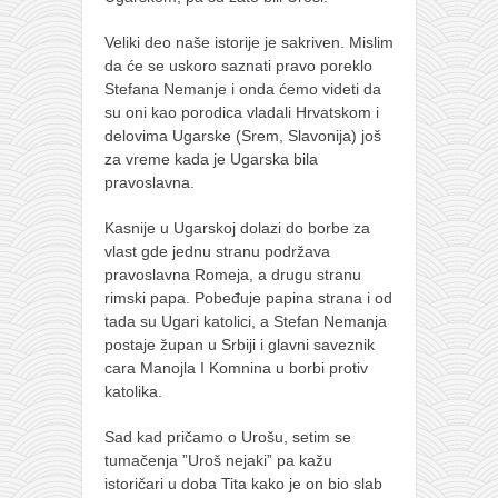
Veliki deo naše istorije je sakriven. Mislim
da će se uskoro saznati pravo poreklo
Stefana Nemanje i onda ćemo videti da
su oni kao porodica vladali Hrvatskom i
delovima Ugarske (Srem, Slavonija) još
za vreme kada je Ugarska bila
pravoslavna.
Kasnije u Ugarskoj dolazi do borbe za
vlast gde jednu stranu podržava
pravoslavna Romeja, a drugu stranu
rimski papa. Pobeđuje papina strana i od
tada su Ugari katolici, a Stefan Nemanja
postaje župan u Srbiji i glavni saveznik
cara Manojla I Komnina u borbi protiv
katolika.
Sad kad pričamo o Urošu, setim se
tumačenja ”Uroš nejaki” pa kažu
istoričari u doba Tita kako je on bio slab