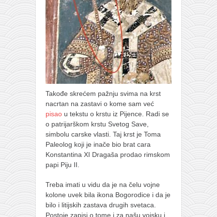
Takođe skrećem pažnju svima na krst
nacrtan na zastavi o kome sam već
pisao
u tekstu o krstu iz Pijence. Radi se
o patrijarškom krstu Svetog Save,
simbolu carske vlasti. Taj krst je Toma
Paleolog koji je inače bio brat cara
Konstantina XI Dragaša prodao rimskom
papi Piju II.
Treba imati u vidu da je na čelu vojne
kolone uvek bila ikona Bogorodice i da je
bilo i litijskih zastava drugih svetaca.
Postoje zapisi o tome i za našu vojsku i