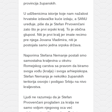
provincija županskih.
U udžbenicima istorije koje nam nažalost
hrvatske izdavačke kuće izdaju, a SANU
uređuje, piše da je Stefan Prvovenčani
zato što je prvi srpski kralj. To je obična
glupost. Niti je prvi kralj jer imate recimo
pre njega Jovana Vladimira, niti je
postojala samo jedna srpska država.
Naporima Stefana Nemanje postali smo
samostalna kraljevina u okviru
Romejskog carstva sa pravom da biramo
svoga vođu (kralja) i svoga arhiepiskopa.
Stefan Nemanja je nekoliko županskih
teritorija osvojio i podigao Srbiju na nivo
kraljevstva.
Ljudi ne razumeju da je Stefan
Prvovenčani proglašen za kralja ne
samo voljom njegovog oca već