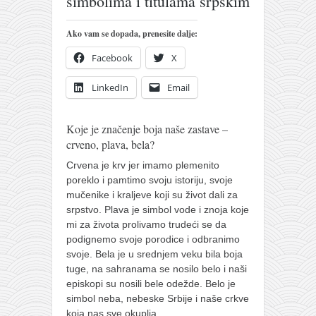
simbolima i titulama srpskim
pravoslavlje
zabranjena istorija
Ako vam se dopada, prenesite dalje:
ćirilica
Facebook
X
porodične priče
LinkedIn
Email
umesto tvitera
kalendar srpski
Koje je značenje boja naše zastave –
crveno, plava, bela?
azbuki i knjige
Crvena je krv jer imamo plemenito
Okinava karate
poreklo i pamtimo svoju istoriju, svoje
najnovije na blogu
mučenike i kraljeve koji su život dali za
srpstvo. Plava je simbol vode i znoja koje
moje beleške
mi za života prolivamo trudeći se da
istorija karatea
podignemo svoje porodice i odbranimo
svoje.
Bela je u srednjem veku bila boja
bubishi
tuge, na sahranama se nosilo belo i naši
karate
episkopi su nosili bele odežde. Belo je
simbol neba, nebeske Srbije i naše crkve
kihon
koja nas sve okuplja.