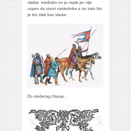
vladar, međutim on je nejak jer nije
uspeo da stvori naslednika a ne zato što
je bio slab kao vladar.
Do sledećeg čitanja…