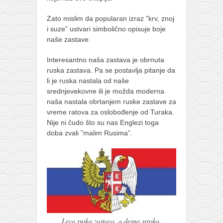
naihanchi
Zato mislim da popularan izraz ”krv, znoj
kushanku
i suze” ustvari simbolično opisuje boje
naše zastave.
passai
temashiwari
Interesantno naša zastava je obrnuta
ruska zastava. Pa se postavlja pitanje da
kobudo
li je ruska nastala od naše
srednjevekovne ili je možda moderna
nunchaku
naša nastala obrtanjem ruske zastave za
bo
vreme ratova za oslobođenje od Turaka.
Nije ni čudo što su nas Englezi toga
tonfa
doba zvali ”malim Rusima”.
sai
timbei rochin
tsunami dojo
program
snimci nastupa
Levo ruska zastava, a desno srpska.