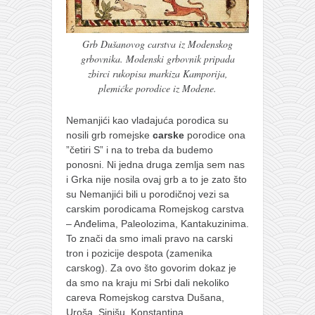
Grb Dušanovog carstva iz Modenskog
grbovnika. Modenski grbovnik pripada
zbirci rukopisa markiza Kamporija,
plemićke porodice iz Modene.
Nemanjići kao vladajuća porodica su
nosili grb romejske
carske
porodice ona
”četiri S” i na to treba da budemo
ponosni. Ni jedna druga zemlja sem nas
i Grka nije nosila ovaj grb a to je zato što
su Nemanjići bili u porodičnoj vezi sa
carskim porodicama Romejskog carstva
– Anđelima, Paleolozima, Kantakuzinima.
To znači da smo imali pravo na carski
tron i pozicije despota (zamenika
carskog). Za ovo što govorim dokaz je
da smo na kraju mi Srbi dali nekoliko
careva Romejskog carstva Dušana,
Uroša, Sinišu, Konstantina…