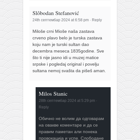
Slôbodan Stefanović
24th септембар 2024 at 6:58 pm
·
Reply
Miloše crni Mioše naša zastava
crveno plavo belo je turska zastava
koju nam je turski sultan dao
decembra meseca 1835godine. Sve
što ti nije jasno idi u muzej matice
srpske i pogledaj original i povelju
sultana nemoj svašta da pišeš aman.
Milos Stanic
28th септембар 2024 at 5:29 pm
·
Reply
Обично не волим да одговарам
на овакве коментаре и да се
правим паметан али понека
провокација и успе. Слободане