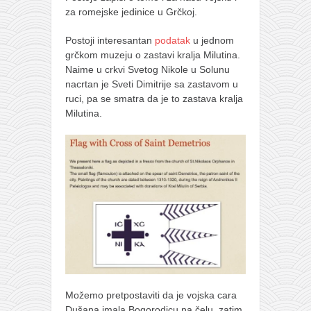
za romejske jedinice u Grčkoj.
Postoji interesantan
podatak
u jednom
grčkom muzeju o zastavi kralja Milutina.
Naime u crkvi Svetog Nikole u Solunu
nacrtan je Sveti Dimitrije sa zastavom u
ruci, pa se smatra da je to zastava kralja
Milutina.
Možemo pretpostaviti da je vojska cara
Dušana imala Bogorodicu na čelu, zatim