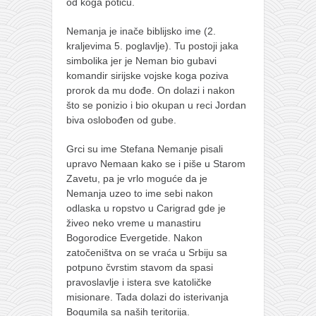
od koga potiču.
Nemanja je inače biblijsko ime (2.
kraljevima 5. poglavlje). Tu postoji jaka
simbolika jer je Neman bio gubavi
komandir sirijske vojske koga poziva
prorok da mu dođe. On dolazi i nakon
što se ponizio i bio okupan u reci Jordan
biva oslobođen od gube.
Grci su ime Stefana Nemanje pisali
upravo Nemaan kako se i piše u Starom
Zavetu, pa je vrlo moguće da je
Nemanja uzeo to ime sebi nakon
odlaska u ropstvo u Carigrad gde je
živeo neko vreme u manastiru
Bogorodice Evergetide. Nakon
zatočeništva on se vraća u Srbiju sa
potpuno čvrstim stavom da spasi
pravoslavlje i istera sve katoličke
misionare. Tada dolazi do isterivanja
Bogumila sa naših teritorija.