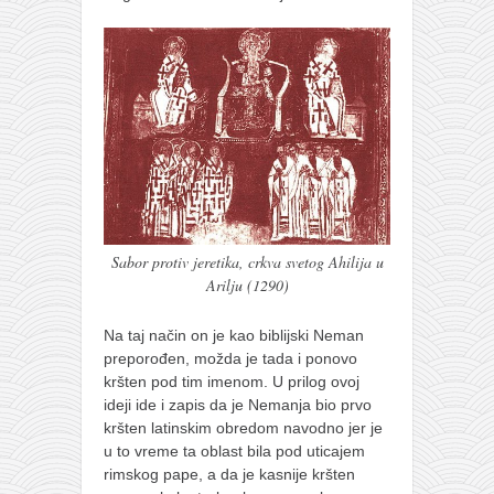
Sabor protiv jeretika, crkva svetog Ahilija u
Arilju (1290)
Na taj način on je kao biblijski Neman
preporođen, možda je tada i ponovo
kršten pod tim imenom. U prilog ovoj
ideji ide i zapis da je Nemanja bio prvo
kršten latinskim obredom navodno jer je
u to vreme ta oblast bila pod uticajem
rimskog pape, a da je kasnije kršten