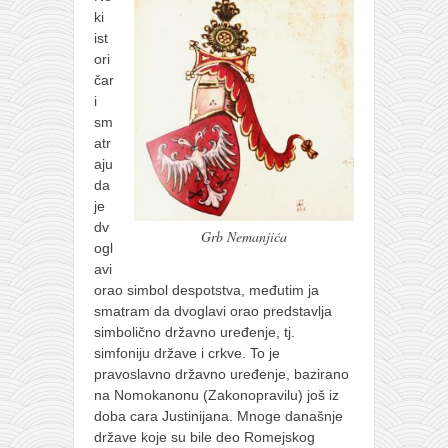
ki
ist
ori
čar
i
sm
atr
aju
da
je
dv
Grb Nemanjića
ogl
avi
orao simbol despotstva, međutim ja
smatram da dvoglavi orao predstavlja
simbolično državno uređenje, tj.
simfoniju države i crkve. To je
pravoslavno državno uređenje, bazirano
na Nomokanonu (Zakonopravilu) još iz
doba cara Justinijana. Mnoge današnje
države koje su bile deo Romejskog