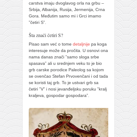
carstva imaju dvoglavog orla na grbu –
Srbija, Albanija, Rusija, Jermenija, Crna
Gora. Međutim samo mi i Grci imamo
”četiri S”.
Šta znači četiri S?
Pisao sam već o tome
detaljnije
pa koga
interesuje može da pročita. U osnovi ona
nama danas znači ”samo sloga srbe
spasava” ali u srednjem veku to je bio
grb carske porodice Paleolog sa kojom
se ovenčao Stefan Prvovenčani i od tada
se koristi taj grb. To je ustvari grb sa
četiri ”V” i nosi jevanđeljsku poruku ”kralj
kraljeva, gospodar gospodara”.