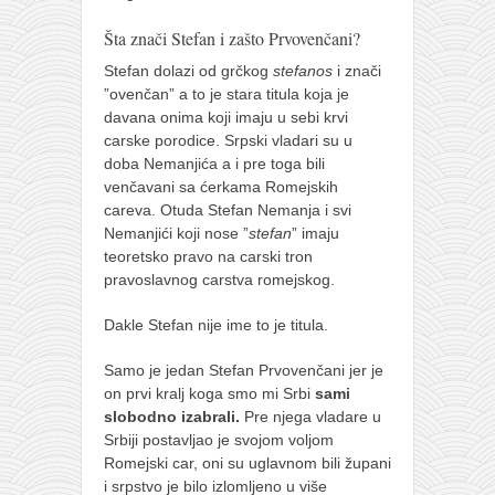
Šta znači Stefan i zašto Prvovenčani?
Stefan dolazi od grčkog
stefanos
i znači
”ovenčan” a to je stara titula koja je
davana onima koji imaju u sebi krvi
carske porodice. Srpski vladari su u
doba Nemanjića a i pre toga bili
venčavani sa ćerkama Romejskih
careva. Otuda Stefan Nemanja i svi
Nemanjići koji nose ”
stefan
” imaju
teoretsko pravo na carski tron
pravoslavnog carstva romejskog.
Dakle Stefan nije ime to je titula.
Samo je jedan Stefan Prvovenčani jer je
on prvi kralj koga smo mi Srbi
sami
slobodno izabrali.
Pre njega vladare u
Srbiji postavljao je svojom voljom
Romejski car, oni su uglavnom bili župani
i srpstvo je bilo izlomljeno u više