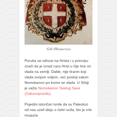
Grb Obrenovića
Poruka se odnosi na Hrista i u principu
znači da je iznad cara Hrist u čije ime on
vlada na zemlji. Dakle, nije tiranin koji
vlada svojom voljom, već postoji zakon
Nomokanon po kome se vlada. U Srbiji
je važio
Nomokanon Svetog Save
(Zakonopravilo)
.
Pojedini istoričari tvrde da su Paleolozi
od nas uzeli ideju o četiri ocila, što je vrlo
moguće.