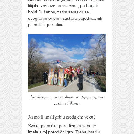
litijske zastave sa svecima, pa barjak
bojni Dušanov, zatim zastavu sa
dvoglavim orlom i zastave pojedinačnih
plemićkih porodica.
Na sličan način se i danas u litijama iznose
zastave i ikone.
Jesmo li imali grb u srednjem veku?
Svaka plemićka porodica za sebe je
imala svoj porodični grb. Treba imati u