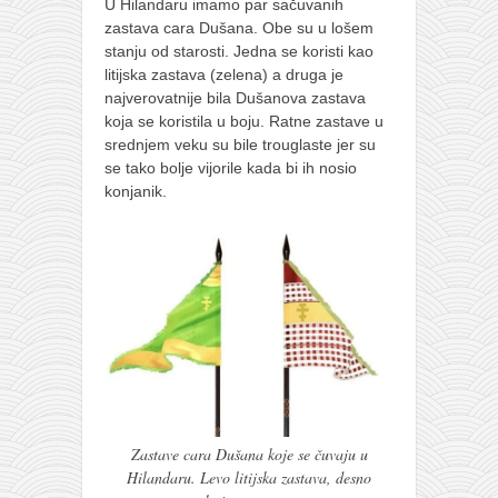
U Hilandaru imamo par sačuvanih
zastava cara Dušana. Obe su u lošem
stanju od starosti. Jedna se koristi kao
litijska zastava (zelena) a druga je
najverovatnije bila Dušanova zastava
koja se koristila u boju. Ratne zastave u
srednjem veku su bile trouglaste jer su
se tako bolje vijorile kada bi ih nosio
konjanik.
Zastave cara Dušana koje se čuvaju u
Hilandaru. Levo litijska zastava, desno