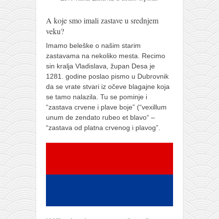
galerija kluba
članarina
A koje smo imali zastave u srednjem
veku?
kontakt
Imamo beleške o našim starim
besplatna e-knjiga
zastavama na nekoliko mesta. Recimo
termini treninga
sin kralja Vladislava, župan Desa je
1281. godine poslao pismo u Dubrovnik
moja priča
da se vrate stvari iz očeve blagajne koja
moja priča
se tamo nalazila. Tu se pominje i
“zastava crvene i plave boje” (“vexillum
fotke
unum de zendato rubeo et blavo“ –
“zastava od platna crvenog i plavog”.
kontakt
Ћир