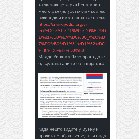
та застава је коришћена много
много раније, уосталом чак и на
википедији имате податке о томе
https://sr.wikipedia.org/sr-
ec/%D0%A1%D1%80%D0%BF%D
1%81%D0%BA%D0%B0_%D0%B
7%D0%B0%D1%81%D1%82%D0
%B0%D0%B2%D0%B0
Можда би вама било драго да је
од султана али то баш није тако.
Када нешто видите у музеју и
прочитате објашњење, а ви онда