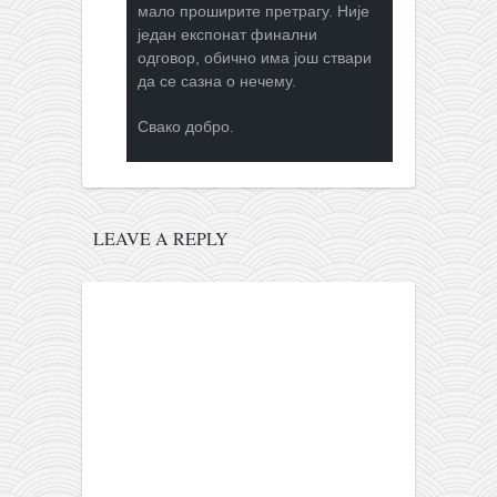
мало проширите претрагу. Није
један експонат финални
одговор, обично има још ствари
да се сазна о нечему.
Свако добро.
LEAVE A REPLY