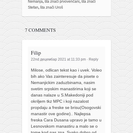
Nemanja
,
šta znači prvovenčani
,
šta znači
Stefan
,
šta znači Uroš
7 COMMENTS
Filip
22nd децембар 2021 at 11:33 pm
·
Reply
Milose, odlican tekst kao i uvek. Voleo
bih ako Vas zainteresuje da pisete o
Nemanjickim zaduzbinama, nasim
svetim srpskim manastirima koji se
danas nalaze u S.Makedoniji pod
okriljem tkz MPC i koji nazalost
propdaju a freske se brisu(Osogovski
manastir ove godine).. Najlepsa
freska Cara Dusana upravo je tamo u
Lesnovskom manastiru a malo se o
tome kod nas zna. Svako dobro od