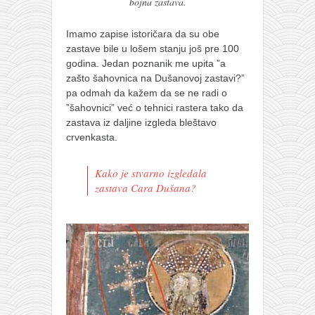
bojna zastava.
Imamo zapise istoričara da su obe
zastave bile u lošem stanju još pre 100
godina. Jedan poznanik me upita ”a
zašto šahovnica na Dušanovoj zastavi?”
pa odmah da kažem da se ne radi o
”šahovnici” već o tehnici rastera tako da
zastava iz daljine izgleda bleštavo
crvenkasta.
Kako je stvarno izgledala
zastava Cara Dušana?