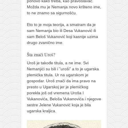
ponovo kako treba, kao pravoslavac.
Možda mu je Nemanja novo kršteno ime,
to ne znamo sa sigurnošću.
Eto to je moja teorija, a smatram da je
sam Nemanja bio ili Desa Vukanović ili
sam Beloš Vukanović koji kasnije uzima
drugo zvanično ime.
Šta znači Uroš?
Uroš je takođe titula, a ne ime. Svi
Nemanjići su bili i ”uroši” a to je ugarska
plemićka titula. Ur na ugarskom je
gospodar. Uroš znači da ima pravo na
presto u Ugarskoj jer je plemićkog
porekla još od vremena Uroša I
Vukanovića, Beloša Vukanovića i njegove
sestre Jelene Vukanović koja je bila
ugarska kraljica.