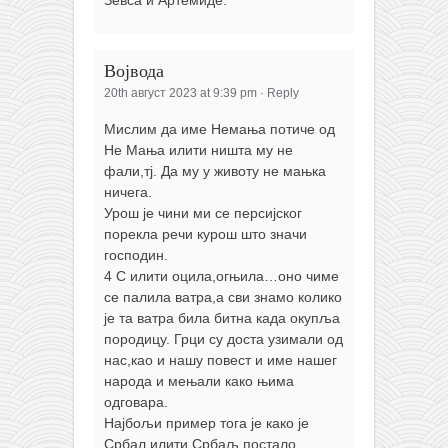
Зевса и Артемиде.
Војвода
20th август 2023 at 9:39 pm
·
Reply
Мислим да име Немања потиче од
Не Мања илити ништа му не
фали,тј. Да му у животу не мањка
ничега.
Урош је чини ми се персијског
порекла речи курош што значи
господин.
4 С илити оцила,огњила…оно чиме
се палила ватра,а сви знамо колико
је та ватра била битна када окупља
породицу. Грци су доста узимали од
нас,као и нашу повест и име нашег
народа и мењали како њима
одговара.
Најбољи пример тога је како је
Србал илити Србаљ постало