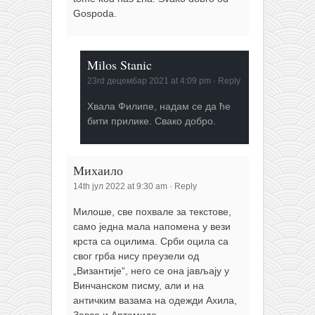
Gospoda.
Milos Stanic
23rd децембар 2021 at 4:09 pm
·
Reply
Хвала Филипе, надам се да ће
бити прилике. Свако добро.
Михаило
14th јул 2022 at 9:30 am
·
Reply
Милоше, све похвале за текстове,
само једна мала напомена у вези
крста са оцилима. Срби оцила са
свог грба нису преузели од
„Византије“, него се она јављају у
Винчанском писму, али и на
античким вазама на одежди Ахила,