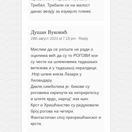
Трибал. Трибали се на жалост
данас везују за изумрло племе.
Душан Вуковић
28th август 2023 at 7:18 pm
·
Reply
Мислим да се уопште не ради о
оцилима већ да су то РОГОВИ кои
су чести на шлемовима тадашњих
витезова и у тадашњој хералдици.
.Нпр шлем кнеза Лазара у
Хиландару.
Дакле,симболика је: бикови су
роговима окренути ка непријатељу
и штите крдо„ народ“ иза њих.
Крст и Хришћанство су редуковали
број рогова на четири.
Фантастичан спој прехришћанског и
крста.