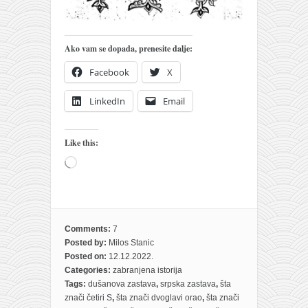
Ako vam se dopada, prenesite dalje:
Facebook
X
LinkedIn
Email
Like this:
Loading…
Comments:
7
Posted by:
Milos Stanic
Posted on:
12.12.2022.
Categories:
zabranjena istorija
Tags:
dušanova zastava
,
srpska zastava
,
šta
znači četiri S
,
šta znači dvoglavi orao
,
šta znači