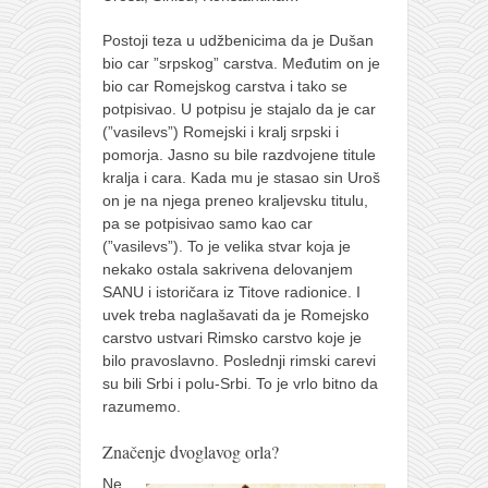
Postoji teza u udžbenicima da je Dušan
bio car ”srpskog” carstva. Međutim on je
bio car Romejskog carstva i tako se
potpisivao. U potpisu je stajalo da je car
(”vasilevs”) Romejski i kralj srpski i
pomorja. Jasno su bile razdvojene titule
kralja i cara. Kada mu je stasao sin Uroš
on je na njega preneo kraljevsku titulu,
pa se potpisivao samo kao car
(”vasilevs”). To je velika stvar koja je
nekako ostala sakrivena delovanjem
SANU i istoričara iz Titove radionice. I
uvek treba naglašavati da je Romejsko
carstvo ustvari Rimsko carstvo koje je
bilo pravoslavno. Poslednji rimski carevi
su bili Srbi i polu-Srbi. To je vrlo bitno da
razumemo.
Značenje dvoglavog orla?
Ne