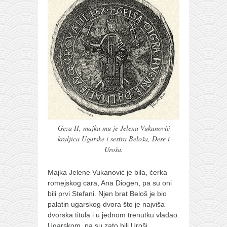
Geza II, majka mu je Jelena Vukanović
kraljica Ugarske i sestra Beloša, Dese i
Uroša.
Majka Jelene Vukanović je bila, ćerka
romejskog cara, Ana Diogen, pa su oni
bili prvi Stefani. Njen brat Beloš je bio
palatin ugarskog dvora što je najviša
dvorska titula i u jednom trenutku vladao
Ugarskom, pa su zato bili Uroši.