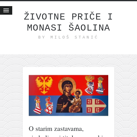
ŽIVOTNE PRIČE I
MONASI ŠAOLINA
Početna
BY MILOŠ STANIĆ
Životne priče
najnovije na blogu
internet poslovanje
ishranom do zdravlja
moj haiku
momenti i mesta
bonus sadržaj
Svetlopis
zakonopravilo
O starim zastavama,
duhovni otac