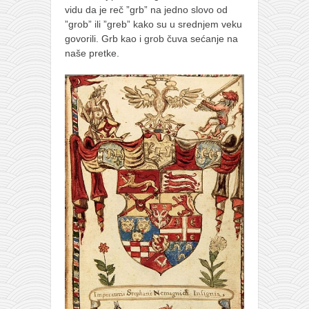
vidu da je reč ”grb” na jedno slovo od
”grob” ili ”greb” kako su u srednjem veku
govorili. Grb kao i grob čuva sećanje na
naše pretke.