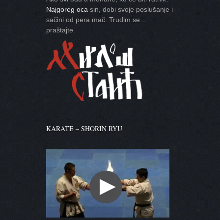
Najgoreg oca
sin, dobi svoje poslušanje i
sačini od pera mač. Trudim se…
praštajte.
KARATE – SHORIN RYU