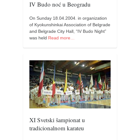
galerija kluba
IV Budo noć u Beogradu
članarina
On Sunday 18.04.2004. in organization
kontakt
of Kyokunshinkai Association of Belgrade
besplatna e-knjiga
and Belgrade City Hall, “IV Budo Night”
was held
Read more…
termini treninga
moja priča
moja priča
fotke
kontakt
Ћир
XI Svetski šampionat u
tradicionаlnom karateu