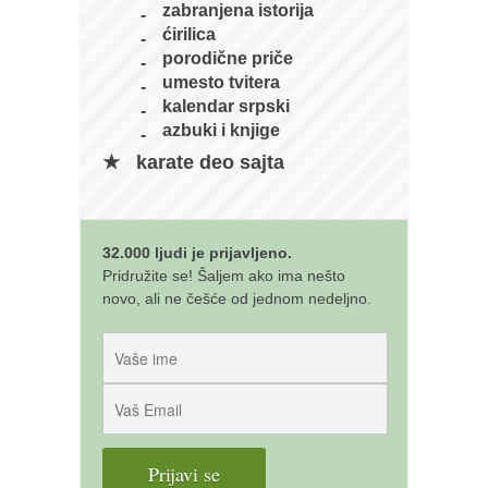
zabranjena istorija
ćirilica
porodične priče
umesto tvitera
kalendar srpski
azbuki i knjige
karate deo sajta
32.000 ljudi je prijavljeno.
Pridružite se! Šaljem ako ima nešto
novo, ali ne češće od jednom nedeljno.