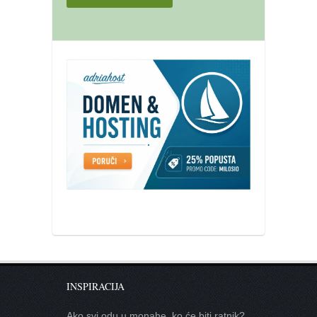
INSPIRACIJA
Ako svi odu u monahe, ko će biti ratnik?