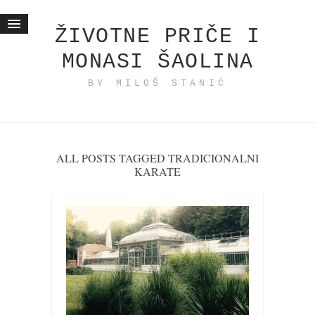
ŽIVOTNE PRIČE I
MONASI ŠAOLINA
Početna
BY MILOŠ STANIĆ
Životne priče
najnovije na blogu
internet poslovanje
ishranom do zdravlja
ALL POSTS TAGGED TRADICIONALNI
KARATE
moj haiku
momenti i mesta
bonus sadržaj
Svetlopis
zakonopravilo
duhovni otac