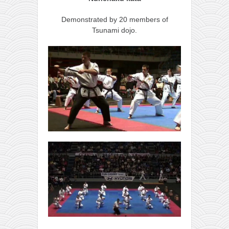
naihanchi
Demonstrated by 20 members of
kushanku
Tsunami dojo.
passai
temashiwari
kobudo
nunchaku
bo
tonfa
sai
timbei rochin
tsunami dojo
program
snimci nastupa