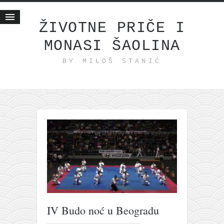
ŽIVOTNE PRIČE I
MONASI ŠAOLINA
Početna
BY MILOŠ STANIĆ
Životne priče
najnovije na blogu
internet poslovanje
ishranom do zdravlja
moj haiku
momenti i mesta
bonus sadržaj
Svetlopis
zakonopravilo
IV Budo noć u Beogradu
duhovni otac