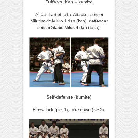
galerija kluba
Tuifa vs. Kon – kumite
članarina
Ancient art of tuifa. Attacker sensei
kontakt
Milutinovic Mirko 1.dan (kon), deffender
sensei Stanic Milos 4.dan (tuifa).
besplatna e-knjiga
termini treninga
moja priča
moja priča
fotke
kontakt
Ћир
Self-defense (kumite)
Elbow lock (pic. 1), take down (pic 2).