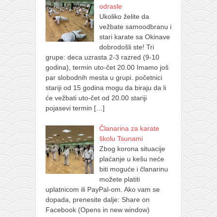
odrasle
Ukoliko želite da
vežbate samoodbranu i
stari karate sa Okinave
dobrodošli ste! Tri
grupe: deca uzrasta 2-3 razred (9-10
godina), termin uto-čet 20.00 Imamo još
par slobodnih mesta u grupi. početnici
stariji od 15 godina mogu da biraju da li
će vežbati uto-čet od 20.00 stariji
pojasevi termin
[…]
Članarina za karate
školu Tsunami
Zbog korona situacije
plaćanje u kešu neće
biti moguće i članarinu
možete platiti
uplatnicom ili PayPal-om. Ako vam se
dopada, prenesite dalje: Share on
Facebook (Opens in new window)