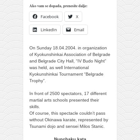
pravoslavlje
Ako vam se dopada, prenesite dalje:
zabranjena istorija
Facebook
X
ćirilica
LinkedIn
Email
porodične priče
umesto tvitera
On Sunday 18.04.2004. in organization
kalendar srpski
of Kyokunshinkai Association of Belgrade
and Belgrade City Hall, “IV Budo Night”
azbuki i knjige
was held
, as well International
Okinava karate
Kyokunshinkai Tournament “Belgrade
Trophy”.
najnovije na blogu
In front of 2500 spectators, 17 different
moje beleške
martial arts schools presented their
istorija karatea
skills.
Of course, this spectacle couldn’t pass
bubishi
without Okinawa karate, represented by
karate
Tsunami dojo and sensei Milos Stanic.
kihon
Nunchaku kata