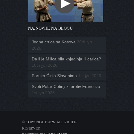
NAJNOVIJE NA BLOGU
Jedna crtica sa Kosova
30th јул
2026
Da li je Milica bila knjeginja ili carica?
18th јул 2026
Poruka Ćirila Slovenima
1st јул 2026
Sveti Petar Cetinjski protiv Francuza
1st јул 2026
© COPYRIGHT 2026. ALL RIGHTS
RESERVED.