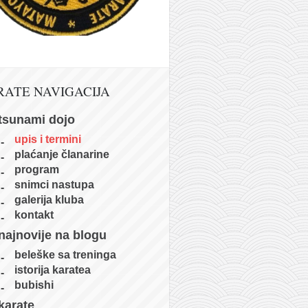
RATE NAVIGACIJA
tsunami dojo
upis i termini
plaćanje članarine
program
snimci nastupa
galerija kluba
kontakt
najnovije na blogu
beleške sa treninga
istorija karatea
bubishi
karate