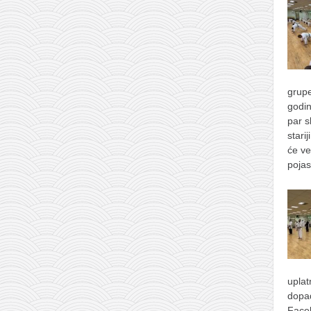
grupe
godin
par s
stari
će ve
pojas
uplat
dopad
Face