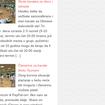
Škola karatea za decu i
odrasle
Ukoliko želite da
vežbate samoodbranu i
stari karate sa Okinave
dobrodošli ste! Tri
: deca uzrasta 2-3 razred (9-10
a), termin uto-čet 20.00 Imamo još
lobodnih mesta u grupi. početnici
ji od 15 godina mogu da biraju da li
žbati uto-čet od 20.00 stariji
evi termin
[…]
Članarina za karate
školu Tsunami
Zbog korona situacije
plaćanje u kešu neće
biti moguće i članarinu
možete platiti
nicom ili PayPal-om. Ako vam se
a, prenesite dalje: Share on
book (Opens in new window)