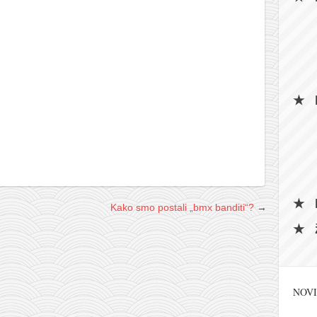
Kako smo postali „bmx banditi“?
→
NOVI