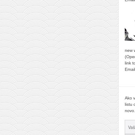
new 
(Open
link 
Email
Ako v
listu
novo