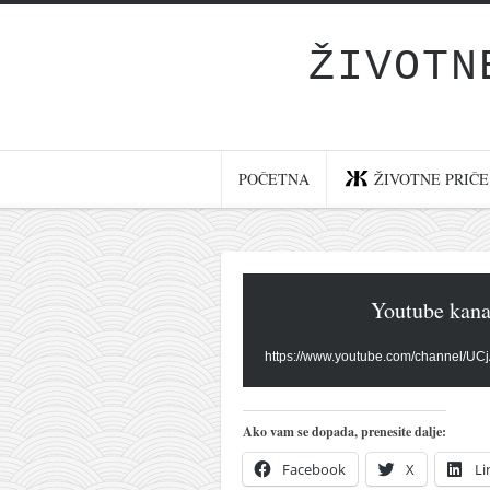
ŽIVOTN
Početna
Životne priče
najnovije na blogu
POČETNA
ŽIVOTNE PRIČE
internet poslovanje
ishranom do zdravlja
moj haiku
Youtube kana
momenti i mesta
bonus sadržaj
https://www.youtube.com/channel/
Svetlopis
zakonopravilo
Ako vam se dopada, prenesite dalje:
duhovni otac
Facebook
X
Li