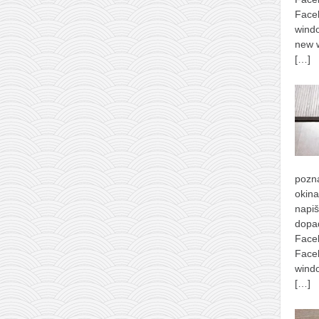
Face
windo
new w
[…]
pozna
okina
napi
dopad
Face
Face
windo
[…]