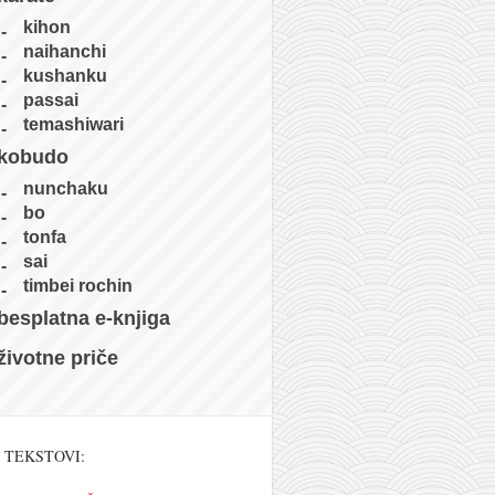
kihon
naihanchi
kushanku
passai
temashiwari
kobudo
nunchaku
bo
tonfa
sai
timbei rochin
besplatna e-knjiga
životne priče
 TEKSTOVI: