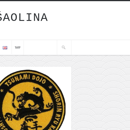
ŠAOLINA
ЋИР