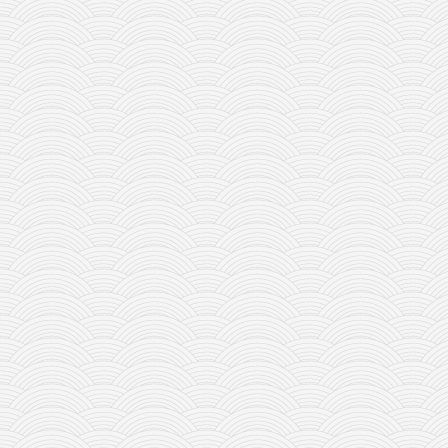
galerija kluba
članarina
kontakt
besplatna e-knjiga
termini treninga
moja priča
moja priča
fotke
kontakt
Ћир