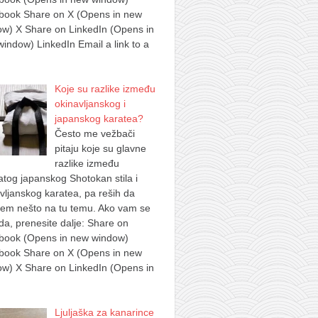
book Share on X (Opens in new
w) X Share on LinkedIn (Opens in
indow) LinkedIn Email a link to a
Koje su razlike između
okinavljanskog i
japanskog karatea?
Često me vežbači
pitaju koje su glavne
razlike između
tog japanskog Shotokan stila i
vljanskog karatea, pa reših da
šem nešto na tu temu. Ako vam se
a, prenesite dalje: Share on
book (Opens in new window)
book Share on X (Opens in new
w) X Share on LinkedIn (Opens in
Ljuljaška za kanarince