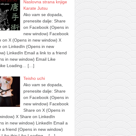
Naslovna strana knjige
Karate Jutsu
Ako vam se dopada,
prenesite dalje: Share
on Facebook (Opens in
new window) Facebook
e on X (Opens in new window) X
e on LinkedIn (Opens in new
w) LinkedIn Email a link to a friend
s in new window) Email Like
Like Loading…
[…]
Teisho uchi
Ako vam se dopada,
prenesite dalje: Share
on Facebook (Opens in
new window) Facebook
Share on X (Opens in
window) X Share on LinkedIn
s in new window) LinkedIn Email a
to a friend (Opens in new window)
 Like this:Like Loading…
[…]