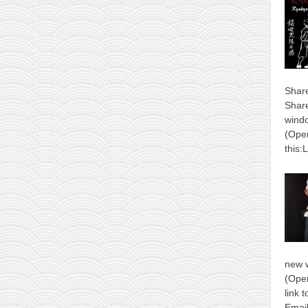
Shar
Shar
windo
(Open
this:
new 
(Open
link 
Email