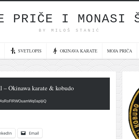
E PRIČE I MONASI 
BY MILOŠ STANIĆ
SVETLOPIS
OKINAVA KARATE
MOJA PRIČA
l – Okinawa karate & kobudo
UCjAsRoFlRWOuamWq0apljiQ
nkedIn
Email