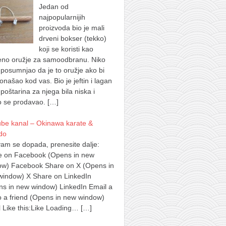
Jedan od
najpopularnijih
proizvoda bio je mali
drveni bokser (tekko)
koji se koristi kao
eno oružje za samoodbranu. Niko
 posumnjao da je to oružje ako bi
onašao kod vas. Bio je jeftin i lagan
 poštarina za njega bila niska i
o se prodavao.
[…]
ube kanal – Okinawa karate &
do
am se dopada, prenesite dalje:
e on Facebook (Opens in new
ow) Facebook Share on X (Opens in
window) X Share on LinkedIn
s in new window) LinkedIn Email a
to a friend (Opens in new window)
 Like this:Like Loading…
[…]