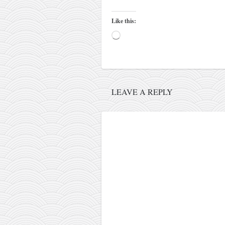
pravoslavlje
zabranjena istorija
Like this:
ćirilica
Loading…
porodične priče
umesto tvitera
kalendar srpski
LEAVE A REPLY
azbuki i knjige
Okinava karate
najnovije na blogu
moje beleške
istorija karatea
bubishi
karate
kihon