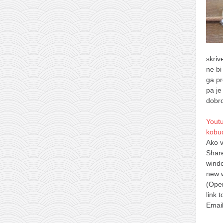
skriv
ne bi
ga pr
pa je
dobr
Yout
kobu
Ako v
Shar
wind
new 
(Open
link 
Email