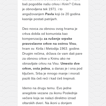
baš pogodiše našu crkvu i Knin? Crkva
je obnovljena tek 1971. i to
angažovanjem
Pavla
koji će 20 godina
kasnije postati patrijarh.
Deo novca za obnovu ovog hrama je
crkva dobila od komunista kao
kompenzaciju
za rušenje srpske
pravoslavne crkve na ostrvu Visu
,
hram sv. Kirila i Metodija 1963. godine.
Drugim rečima, država će vam dati pare
za obnovu crkve u Kninu ako ne
obnavljate crkvu na Visu.
Umesto dve
crkve, osta jedna
, a danas je i ona pod
ključem, Srba je mnogo manje i moraš
paziti šta ćeš reći i kad ćeš trepnuti.
Idemo na drugu temu. Evo jedne
anegdote vezane za ikonu Poslednje
večere koja se nalazi direktno iznad
oltarskih dveri. Na ikoni u donjem