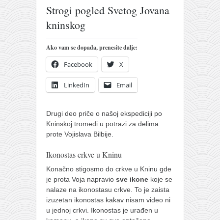
pravoslavlje
Strogi pogled Svetog Jovana
zabranjena istorija
kninskog
ćirilica
Ako vam se dopada, prenesite dalje:
porodične priče
Facebook
X
umesto tvitera
kalendar srpski
LinkedIn
Email
azbuki i knjige
Drugi deo priče o našoj ekspediciji po
Okinava karate
Kninskoj tromeđi u potrazi za delima
najnovije na blogu
prote Vojislava Bilbije.
moje beleške
Ikonostas crkve u Kninu
istorija karatea
Konačno stigosmo do crkve u Kninu gde
je prota Voja napravio
sve ikone
koje se
bubishi
nalaze na ikonostasu crkve. To je zaista
karate
izuzetan ikonostas kakav nisam video ni
u jednoj crkvi. Ikonostas je urađen u
kihon