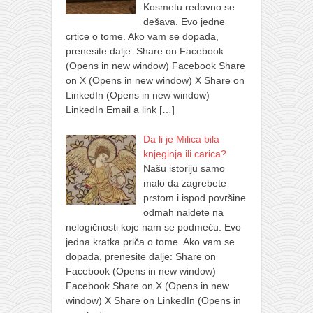
Kosmetu redovno se
dešava. Evo jedne
crtice o tome. Ako vam se dopada,
prenesite dalje: Share on Facebook
(Opens in new window) Facebook Share
on X (Opens in new window) X Share on
LinkedIn (Opens in new window)
LinkedIn Email a link
[…]
Da li je Milica bila
knjeginja ili carica?
Našu istoriju samo
malo da zagrebete
prstom i ispod površine
odmah naiđete na
nelogičnosti koje nam se podmeću. Evo
jedna kratka priča o tome. Ako vam se
dopada, prenesite dalje: Share on
Facebook (Opens in new window)
Facebook Share on X (Opens in new
window) X Share on LinkedIn (Opens in