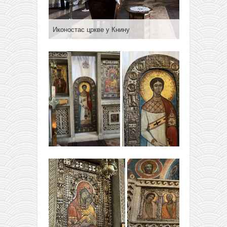
Иконостас цркве у Книну