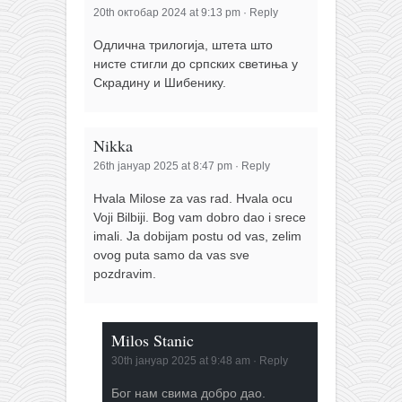
20th октобар 2024 at 9:13 pm
·
Reply
Одлична трилогија, штета што
нисте стигли до српских светиња у
Скрадину и Шибенику.
Nikka
26th јануар 2025 at 8:47 pm
·
Reply
Hvala Milose za vas rad. Hvala ocu
Voji Bilbiji. Bog vam dobro dao i srece
imali. Ja dobijam postu od vas, zelim
ovog puta samo da vas sve
pozdravim.
Milos Stanic
30th јануар 2025 at 9:48 am
·
Reply
Бог нам свима добро дао.