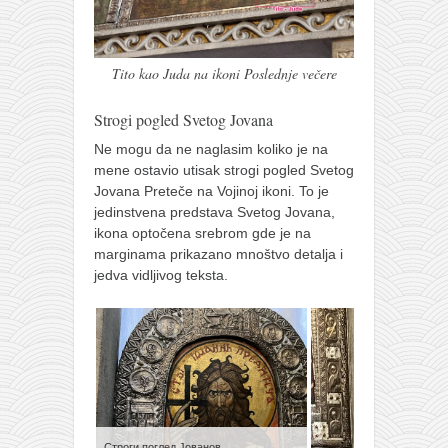
Tito kao Juda na ikoni Poslednje večere
Strogi pogled Svetog Jovana
Ne mogu da ne naglasim koliko je na
mene ostavio utisak strogi pogled Svetog
Jovana Preteče na Vojinoj ikoni. To je
jedinstvena predstava Svetog Jovana,
ikona optočena srebrom gde je na
marginama prikazano mnoštvo detalja i
jedva vidljivog teksta.
Строги поглед Јованов