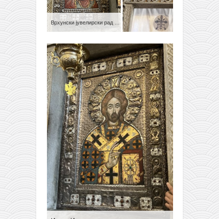
Врхунски јувелирски рад на икони Богородице