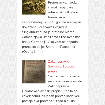
Prenosim vam jedan
članak i najnovije
arheološko otkriće iz
Nemačke o
zaboravljenoj bici 235. godine u kojoj su
dokazano učestvovali vojnici iz
Singidunuma, pa je profesor Martin
Zomer izjavio ”imali smo Srbe ovde kod
nas u Germaniji”. Ako vam se dopada,
prenesite dalje: Share on Facebook
(Opens in
[…]
Zakonopravilo
Savinsko-Tvrdoški
prepis
Saznao sam da se radi
na još jednom prevodu
Zakonopravila
(Tvrdoško-Savinski prepis). Zapita se
čovek čemu još jedan prevod kada već
postoje dva prevoda? Hteo bih i da