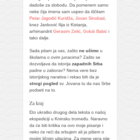
dadoše za slobodu. Da pomenem samo
neke čija imena sam uspeo da iščitam
Petar Jagodić Kuridža
,
Jovan Sinobad
,
knez Janković Ilija iz Kistanja,
arhimandrit
Gerasim Zelić
,
Golub Babić
i
tako dalje.
Sada pitam ja vas, zašto
ne učimo
u
školama o ovim junacima? Zašto se
dozvoljava da istorija
zapadnih Srba
padne u zaborav? Nema vere bez
istorijskog narativa i rekao bih da je
strogi
pogled
sv. Jovana tu da nas Srbe
podseti na to.
Za kraj
Eto ukratko drugog dela teksta o našoj
ekspediciji u Kninsku tromeđu. Naravno
da će biti kritika na ovo moje pisanje i
neko će reći da srbujem ali ja pišem o
mojim ličnim utiscima. Za mene vera nije