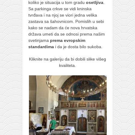
galerija kluba
koliko je situacija u tom gradu
osetljiva
.
Sa parkinga crkve se vidi kninska
članarina
tvrđava i na njoj se viori jedna velika
kontakt
zastava sa šahovnicom. Pomislih u sebi
kako se nadam da će nova hrvatska
besplatna e-knjiga
država umeti da se odnosi prema našim
termini treninga
svetinjama
prema evropskim
standardima
i da je dosta bilo sukoba.
moja priča
Kliknite na galeriju da bi dobili slike višeg
moja priča
kvaliteta.
fotke
kontakt
Ћир