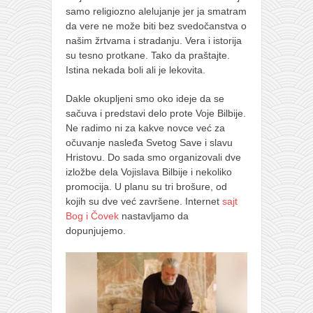
samo religiozno alelujanje jer ja smatram
da vere ne može biti bez svedočanstva o
našim žrtvama i stradanju. Vera i istorija
su tesno protkane. Tako da praštajte.
Istina nekada boli ali je lekovita.
Dakle okupljeni smo oko ideje da se
sačuva i predstavi delo prote Voje Bilbije.
Ne radimo ni za kakve novce već za
očuvanje nasleđa Svetog Save i slavu
Hristovu. Do sada smo organizovali dve
izložbe dela Vojislava Bilbije i nekoliko
promocija. U planu su tri brošure, od
kojih su dve već završene. Internet
sajt
Bog i Čovek
nastavljamo da
dopunjujemo.