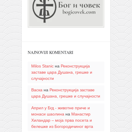
NAJNOVIJI KOMENTARI
Milos Stanic
на
Реконструкција
заставе цара Душана, грешке и
случајности
Васка
на
Реконструкција заставе
цара Душана, грешке и случајности
Април у Бгд - животне приче и
монаси шаолина
на
Манастир
Хиландар – моја прва посета и
белешке из Богородичиног врта