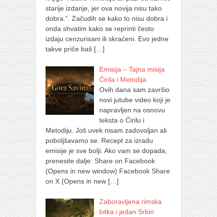
starije izdanje, jer ova novija nisu tako
dobra.”. Začudih se kako to nisu dobra i
onda shvatim kako se reprinti često
izdaju cenzurisani ili skraćeni. Evo jedne
takve priče baš
[…]
Emisija – Tajna misija
Ćirila i Metodija
Ovih dana sam završio
novi jutube video koji je
napravljen na osnovu
teksta o Ćirilu i
Metodiju. Još uvek nisam zadovoljan ali
poboljšavamo se. Recept za izradu
emisije je sve bolji. Ako vam se dopada,
prenesite dalje: Share on Facebook
(Opens in new window) Facebook Share
on X (Opens in new
[…]
Zaboravljena rimska
bitka i jedan Srbin