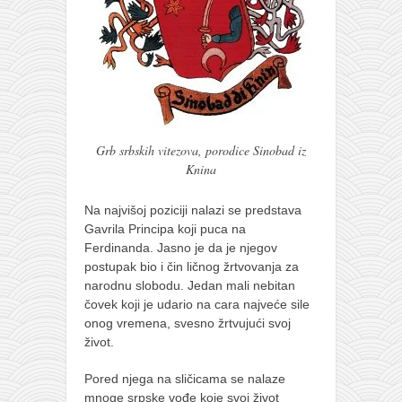
Grb srbskih vitezova, porodice Sinobad iz
Knina
Na najvišoj poziciji nalazi se predstava
Gavrila Principa koji puca na
Ferdinanda. Jasno je da je njegov
postupak bio i čin ličnog žrtvovanja za
narodnu slobodu. Jedan mali nebitan
čovek koji je udario na cara najveće sile
onog vremena, svesno žrtvujući svoj
život.
Pored njega na sličicama se nalaze
mnoge srpske vođe koje svoj život