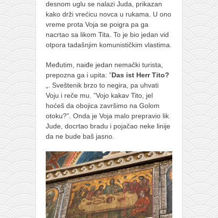
desnom uglu se nalazi Juda, prikazan
kako drži vrećicu novca u rukama. U ono
vreme prota Voja se poigra pa ga
nacrtao sa likom Tita. To je bio jedan vid
otpora tadašnjim komunističkim vlastima.
Međutim, naiđe jedan nemački turista,
prepozna ga i upita: ”
Das ist Herr Tito?
„. Sveštenik brzo to negira, pa uhvati
Voju i reče mu. ”Vojo kakav Tito, jel
hoćeš da obojica završimo na Golom
otoku?”. Onda je Voja malo prepravio lik
Jude, docrtao bradu i pojačao neke linije
da ne bude baš jasno.