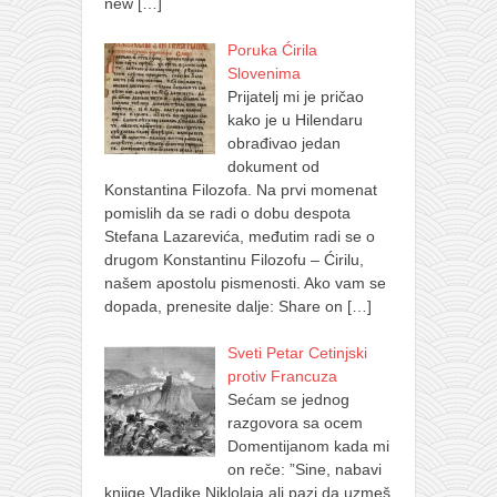
new
[…]
Poruka Ćirila
Slovenima
Prijatelj mi je pričao
kako je u Hilendaru
obrađivao jedan
dokument od
Konstantina Filozofa. Na prvi momenat
pomislih da se radi o dobu despota
Stefana Lazarevića, međutim radi se o
drugom Konstantinu Filozofu – Ćirilu,
našem apostolu pismenosti. Ako vam se
dopada, prenesite dalje: Share on
[…]
Sveti Petar Cetinjski
protiv Francuza
Sećam se jednog
razgovora sa ocem
Domentijanom kada mi
on reče: ”Sine, nabavi
knjige Vladike Niklolaja ali pazi da uzmeš