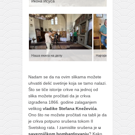
Икона Исуса
Икона С
Наша екипа на делу
Најгори од свих – аутор.
Nadam se da na ovim slikama možete
uhvatiti delić svetinje koja se tamo nalazi.
Što se tiče istorije crkve na jednoj od
slika možete pročitati da je crkva
izgrađena 1866. godine zalaganjem
velikog
vladike Stefana Kneževića
.
Ono što ne možete pročitati na tabli je da
je crkva potpuno srušena tokom II
Svetskog rata. I zamislite srušena je
u
savezničkom bombardovanju
? Kako