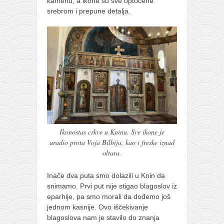
kamenu, a ikone su sve optočene
naihanchi
srebrom i prepune detalja.
kushanku
passai
temashiwari
kobudo
nunchaku
bo
tonfa
Ikonostas crkve u Kninu. Sve ikone je
sai
uradio prota Voja Bilbija, kao i freske iznad
oltara.
timbei rochin
tsunami dojo
Inače dva puta smo dolazili u Knin da
snimamo. Prvi put nije stigao blagoslov iz
program
eparhije, pa smo morali da dođemo još
jednom kasnije. Ovo iščekivanje
snimci nastupa
blagoslova nam je stavilo do znanja