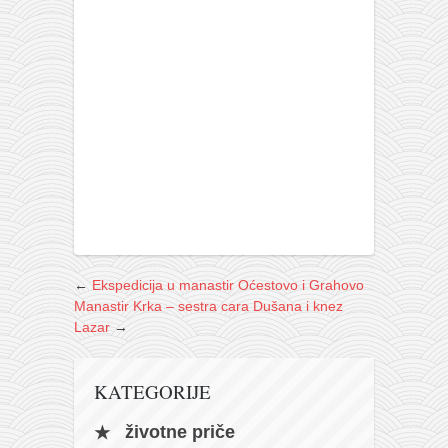
←
Ekspedicija u manastir Oćestovo i Grahovo
Manastir Krka – sestra cara Dušana i knez
Lazar
→
KATEGORIJE
životne priče