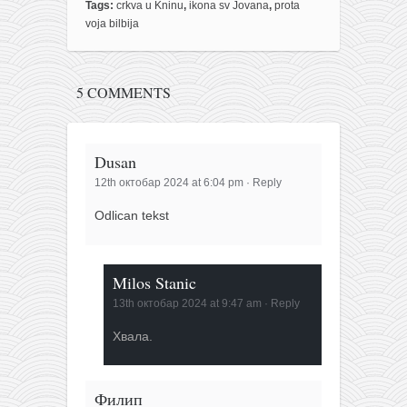
Tags:
crkva u Kninu
,
ikona sv Jovana
,
prota
voja bilbija
5 COMMENTS
Dusan
12th октобар 2024 at 6:04 pm
·
Reply
Odlican tekst
Milos Stanic
13th октобар 2024 at 9:47 am
·
Reply
Хвала.
Филип