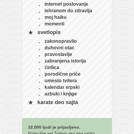
internet poslovanje
ishranom do zdravlja
moj haiku
momenti
svetlopis
zakonopravilo
duhovni otac
pravoslavlje
zabranjena istorija
ćirilica
porodične priče
umesto tvitera
kalendar srpski
azbuki i knjige
karate deo sajta
32.000 ljudi je prijavljeno.
Pridružite se! Šaljem ako ima nešto