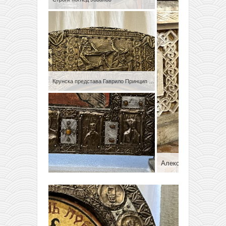
Крунска представа Гаврило Принцип убија Фердинанда
Александар и Игор п