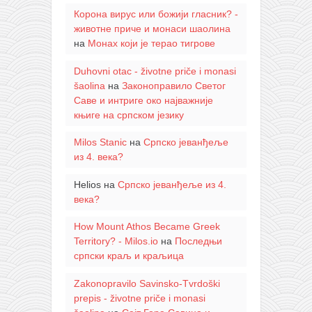
Корона вирус или божији гласник? -
животне приче и монаси шаолина
на
Монах који је терао тигрове
Duhovni otac - životne priče i monasi
šaolina
на
Законоправило Светог
Саве и интриге око најважније
књиге на српском језику
Milos Stanic
на
Српско јеванђеље
из 4. века?
Helios
на
Српско јеванђеље из 4.
века?
How Mount Athos Became Greek
Territory? - Milos.io
на
Последњи
српски краљ и краљица
Zakonopravilo Savinsko-Tvrdoški
prepis - životne priče i monasi