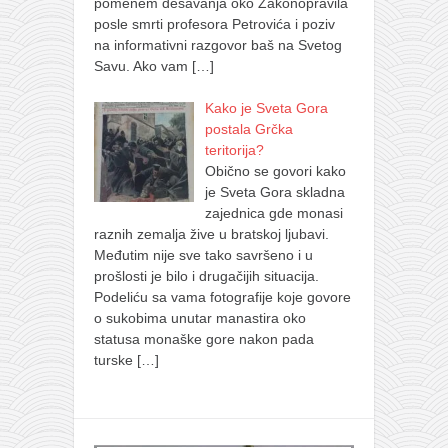
pomenem dešavanja oko Zakonopravila
posle smrti profesora Petrovića i poziv
na informativni razgovor baš na Svetog
Savu. Ako vam
[…]
Kako je Sveta Gora
postala Grčka
teritorija?
Obično se govori kako
je Sveta Gora skladna
zajednica gde monasi
raznih zemalja žive u bratskoj ljubavi.
Međutim nije sve tako savršeno i u
prošlosti je bilo i drugačijih situacija.
Podeliću sa vama fotografije koje govore
o sukobima unutar manastira oko
statusa monaške gore nakon pada
turske
[…]