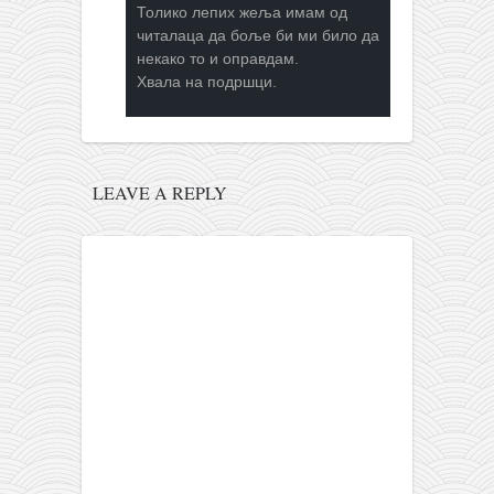
Толико лепих жеља имам од
читалаца да боље би ми било да
некако то и оправдам.
Хвала на подршци.
LEAVE A REPLY