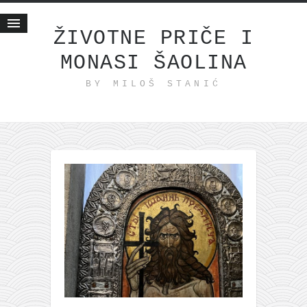
ŽIVOTNE PRIČE I
MONASI ŠAOLINA
Početna
BY MILOŠ STANIĆ
Životne priče
najnovije na blogu
internet poslovanje
ishranom do zdravlja
moj haiku
momenti i mesta
bonus sadržaj
Svetlopis
zakonopravilo
duhovni otac