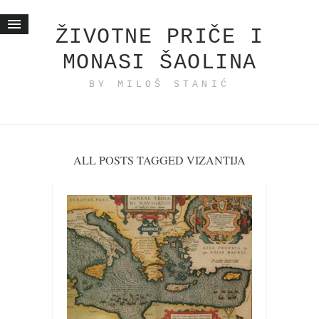
ŽIVOTNE PRIČE I
MONASI ŠAOLINA
Početna
BY MILOŠ STANIĆ
Životne priče
najnovije na blogu
internet poslovanje
ishranom do zdravlja
ALL POSTS TAGGED VIZANTIJA
moj haiku
momenti i mesta
bonus sadržaj
Svetlopis
zakonopravilo
duhovni otac