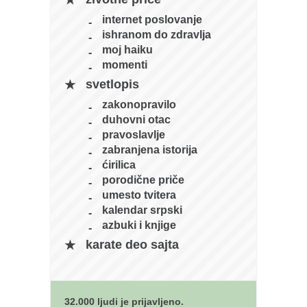
naihanchi
internet poslovanje
ishranom do zdravlja
kushanku
moj haiku
passai
momenti
temashiwari
svetlopis
kobudo
zakonopravilo
duhovni otac
nunchaku
pravoslavlje
bo
zabranjena istorija
ćirilica
tonfa
porodične priče
sai
umesto tvitera
kalendar srpski
timbei rochin
azbuki i knjige
tsunami dojo
karate deo sajta
program
snimci nastupa
32.000 ljudi je prijavljeno.