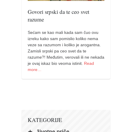
pravoslavlje
Govori srpski da te ceo svet
zabranjena istorija
razume
ćirilica
porodične priče
Sećam se kao mali kada sam čuo ovu
izreku kako sam pomislio koliko nema
umesto tvitera
veze sa razumom i koliko je arogantna.
kalendar srpski
Zamisli srpski pa ceo svet da te
razume?! Međutim, verovali ili ne nekada
azbuki i knjige
je ovaj iskaz bio veoma istinit.
Read
more…
Okinava karate
najnovije na blogu
moje beleške
istorija karatea
bubishi
karate
KATEGORIJE
kihon
životne priče