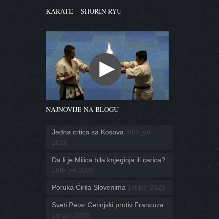
KARATE – SHORIN RYU
NAJNOVIJE NA BLOGU
Jedna crtica sa Kosova
30th јул
2026
Da li je Milica bila knjeginja ili carica?
18th јул 2026
Poruka Ćirila Slovenima
1st јул 2026
Sveti Petar Cetinjski protiv Francuza
1st јул 2026