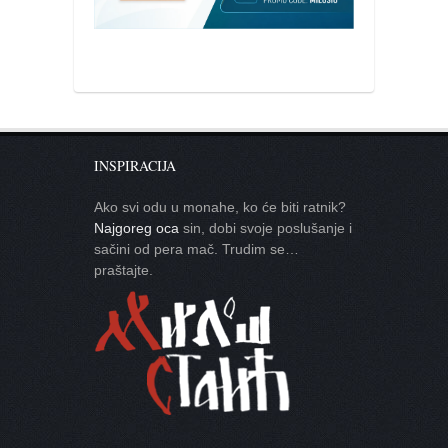
INSPIRACIJA
Ako svi odu u monahe, ko će biti ratnik?
Najgoreg oca
sin, dobi svoje poslušanje i
sačini od pera mač. Trudim se…
praštajte.