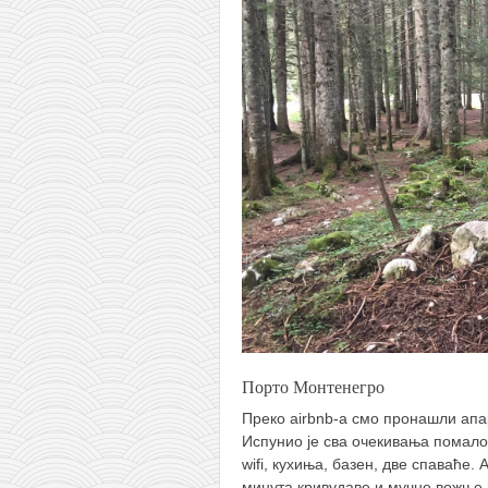
Порто Монтенегро
Преко airbnb-а смо пронашли ап
Испунио је сва очекивања помал
wifi, кухиња, базен, две спаваће.
минута кривудаве и мучне вожње и