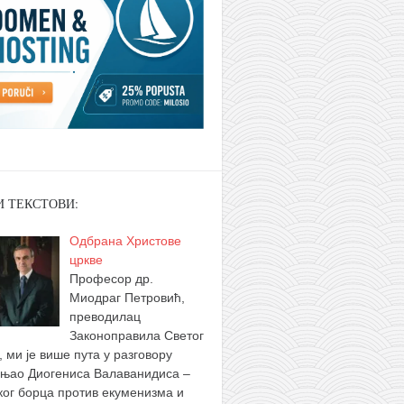
И ТЕКСТОВИ:
Одбрана Христове
цркве
Професор др.
Миодраг Петровић,
преводилац
Законоправила Светог
, ми је више пута у разговору
њао Диогениса Валаванидиса –
ког борца против екуменизма и