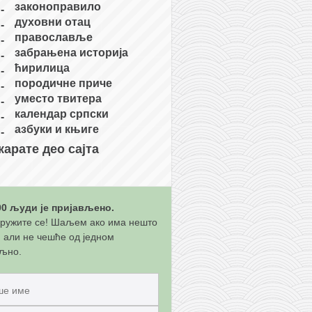
законоправило
духовни отац
православље
забрањена историја
ћирилица
породичне приче
уместо твитера
календар српски
азбуки и књиге
карате део сајта
00 људи је пријављено.
ружите се! Шаљем ако има нешто
, али не чешће од једном
љно.