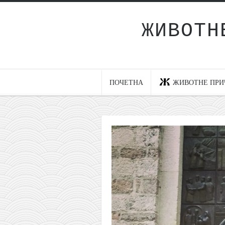
ЖИВОТН
Почетна
Животне приче
најновије на блогу
ПОЧЕТНА
ЖИВОТНЕ ПРИ
интернет пословање
исхраном до здравља
мој хаику
моменти и места
бонус садржај
светлопис
законоправило
духовни отац