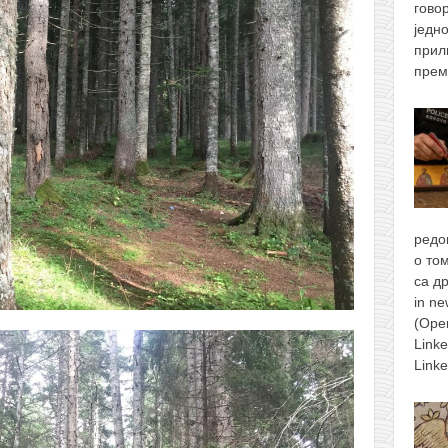
гово
једн
прил
прем
редо
о то
са д
in n
(Ope
Link
Link