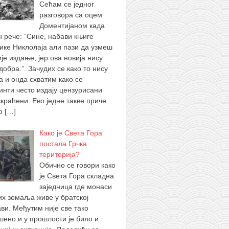
Сећам се једног
разговора са оцем
Доментијаном када
н рече: ”Сине, набави књиге
ике Никлолаја али пази да узмеш
је издање, јер ова новија нису
добра.”. Зачудих се како то нису
а и онда схватим како се
инти често издају цензурисани
скраћени. Ево једне такве приче
 о
[…]
Како је Света Гора
постала Грчка
територија?
Обично се говори како
је Света Гора складна
заједница где монаси
их земаља живе у братској
ви. Међутим није све тако
шено и у прошлости је било и