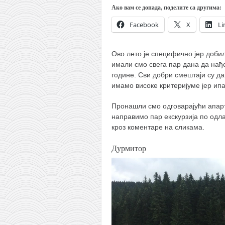
Ако вам се допада, поделите са другима:
кихон
Facebook
X
Li
наиханчи
кушанку
Ово лето је специфично јер добил
пасаи
имали смо свега пар дана да нађ
године. Сви добри смештаји су да
темашивари
имамо високе критеријуме јер ипа
кобудо
Пронашли смо одговарајући апарт
нунчаку
направимо пар екскурзија по одл
бо
кроз коментаре на сликама.
тонфа
Дурмитор
саи
тимбеи рочин
тсунами дојо
програм