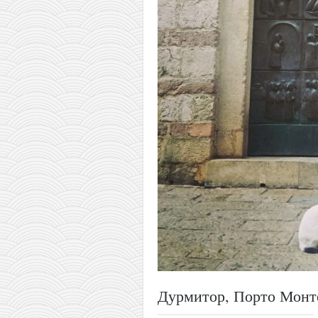
православље
забрањена историја
ћирилица
породичне приче
прота Воја
уместо твитера
календар српски
азбуки и књиге
Окинава карате
најновије на блогу
моје белешке
историја каратеа
бубиши
Дурмитор, Порто Монте
карате