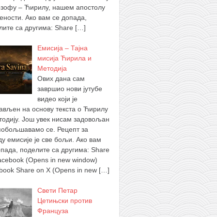
зофу – Ћирилу, нашем апостолу
ености. Ако вам се допада,
лите са другима: Share
[…]
Емисија – Тајна
мисија Ћирила и
Методија
Ових дана сам
завршио нови јутубе
видео који је
ављен на основу текста о Ћирилу
тодију. Још увек нисам задовољан
побољшавамо се. Рецепт за
ду емисије је све бољи. Ако вам
опада, поделите са другима: Share
acebook (Opens in new window)
book Share on X (Opens in new
[…]
Свети Петар
Цетињски против
Француза