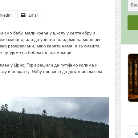
nkedIn
Email
и смо бебу, мали креће у школу у септембру и
емо смештај или да уопште не идемо на море ове
вно резервисани, авио карата нема, а за смештај
к путујемо са бебом од пет месеци.
ман у Црној Гори решили да путујемо колима и
аску и повратку. Нећу превише да детаљишем сем