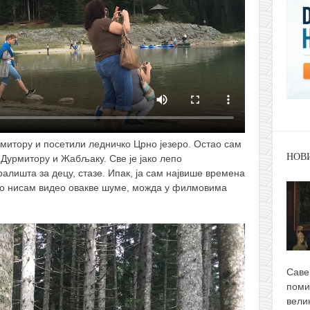
рмитору и посетили ледничко Црно језеро. Остао сам
НОВ
Дурмитору и Жабљаку. Све је јако лепо
ралишта за децу, стазе. Ипак, ја сам највише времена
но нисам видео овакве шуме, можда у филмовима
Саве
поми
вели