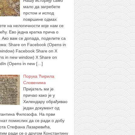
Нашу историју само
мало да загребете
прстом и испод
површине одмах
ете на нелогичности које нам се
ећу. Ево једна кратка прича о
. Ако вам се допада, поделите са
има: Share on Facebook (Opens in
window) Facebook Share on X
ns in new window) X Share on
edIn (Opens in new
[…]
Порука Ћирила
Словенима
Пријатељ ми је
причао како је у
Хилендару обрађивао
један документ од
тантина Филозофа. На први
нат помислих да се ради о добу
ота Стефана Лазаревића,
тим ради се о другом Константину