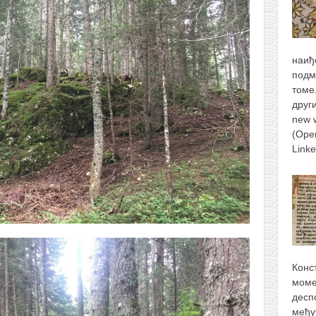
наиђ
подм
томе
друг
new 
(Ope
Link
Конс
моме
десп
међу