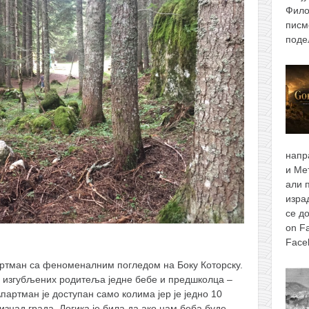
Фило
писм
поде
напр
и Ме
али 
изра
се д
on F
Face
артман са феноменалним погледом на Боку Которску.
о изгубљених родитеља једне бебе и предшколца –
 Апартман је доступан само колима јер је једно 10
знад града. Логика је била да ако нам беба буде