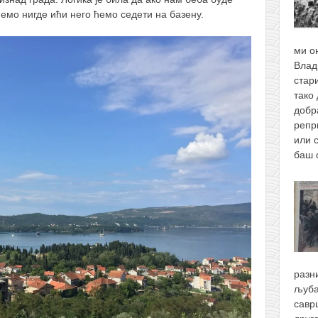
емо нигде ићи него ћемо седети на базену.
ми о
Влад
стари
тако 
добр
репр
или 
баш
разн
љуба
савр