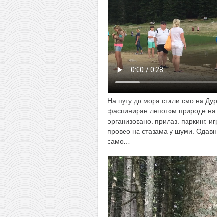
снимци наступа
галерија клуба
чланарина
контакт
бесплатна е-књига
термини тренинга
моја прича
На путу до мора стали смо на Ду
фасциниран лепотом природе на 
моја прича
организовано, прилаз, паркинг, иг
фотке
провео на стазама у шуми. Одав
само…
контакт