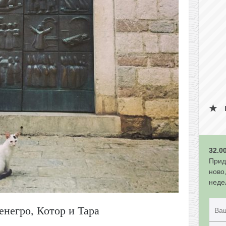
32.0
Прид
ново
неде
негро, Котор и Тара