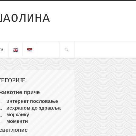
ШАОЛИНА
ЧА
ТЕГОРИЈЕ
животне приче
интернет пословање
исхраном до здравља
мој хаику
моменти
светлопис