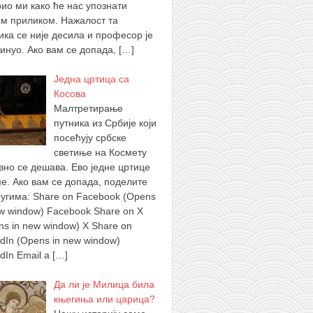
рио ми како ће нас упознати
ом приликом. Нажалост та
ика се није десила и професор је
инуо. Ако вам се допада,
[…]
Једна цртица са
Косова
Малтретирање
путника из Србије који
посећују србске
светиње на Космету
вно се дешава. Ево једне цртице
ме. Ако вам се допада, поделите
ругима: Share on Facebook (Opens
ew window) Facebook Share on X
ns in new window) X Share on
edIn (Opens in new window)
edIn Email a
[…]
Да ли је Милица била
књегиња или царица?