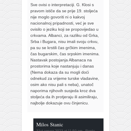
Sve ovisi o interpretaciji. G. Klosi s
pravom ističe da se prije 19. stoljeća
nije moglo govoriti ni o kakvoj
nacionalnoj pripadnosti, već je sve
ovisilo o jeziku koji se propovijedao u
crkvama. Albanci, za razliku od Grka,
Srba i Bugara, nisu imali svoju crkvu,
pa su se krstili čas grčkim imenima,
čas bugarskim, čas srpskim imenima.
Nastavak postojanja Albanaca na
prostorima koje nastanjuju i danas
(Nema dokaza da su mogli doći
odnekud za vrijeme turske vladavine,
osim ako nisu pali s neba), unatoč
naporima njihovih susjeda kroz dva
stoljeća da ih protjeraju ili asimiliraju,
najbolje dokazuje ovu činjenicu.
Milos Stanic