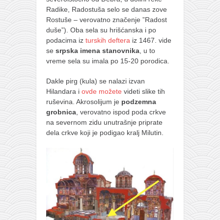
Radike, Radostuša selo se danas zove
Rostuše – verovatno značenje ”Radost
duše”). Oba sela su hrišćanska i po
podacima iz
turskih deftera
iz 1467. vide
se
srpska imena stanovnika
, u to
vreme sela su imala po 15-20 porodica.
Dakle pirg (kula) se nalazi izvan
Hilandara i
ovde možete
videti slike tih
ruševina. Akrosolijum je
podzemna
grobnica
, verovatno ispod poda crkve
na severnom zidu unutrašnje priprate
dela crkve koji je podigao kralj Milutin.