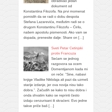
obrađivao jedan
dokument od
Konstantina Filozofa. Na prvi momenat
pomislih da se radi o dobu despota
Stefana Lazarevića, međutim radi se o
drugom Konstantinu Filozofu – Ćirilu,
našem apostolu pismenosti. Ako vam se
dopada, prenesite dalje: Share on
[…]
Sveti Petar Cetinjski
protiv Francuza
Sećam se jednog
razgovora sa ocem
Domentijanom kada mi
on reče: ”Sine, nabavi
knjige Vladike Niklolaja ali pazi da uzmeš
starije izdanje, jer ova novija nisu tako
dobra.”. Začudih se kako to nisu dobra i
onda shvatim kako se reprinti često
izdaju cenzurisani ili skraćeni. Evo jedne
takve priče baš
[…]