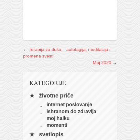
←
Terapija za dušu – autofagija, meditacija i
promena svesti
Maj 2020
→
KATEGORIJE
životne priče
internet poslovanje
ishranom do zdravlja
moj haiku
momenti
svetlopis