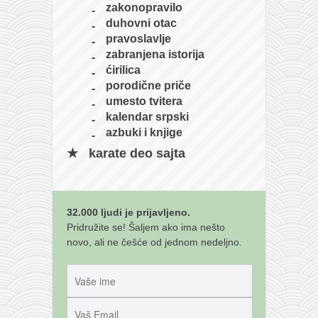
zakonopravilo
duhovni otac
pravoslavlje
zabranjena istorija
ćirilica
porodične priče
umesto tvitera
kalendar srpski
azbuki i knjige
karate deo sajta
32.000 ljudi je prijavljeno.
Pridružite se! Šaljem ako ima nešto
novo, ali ne češće od jednom nedeljno.