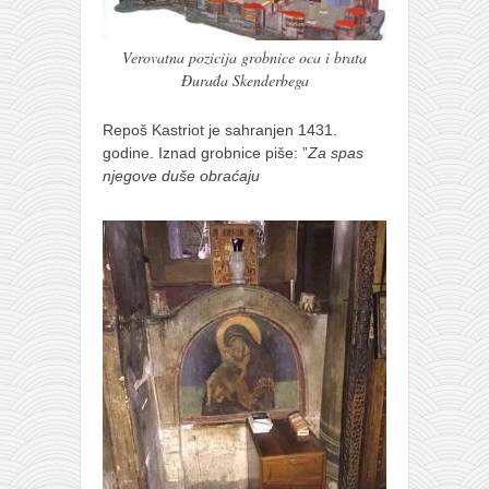
Verovatna pozicija grobnice oca i brata
Đurađa Skenderbega
Repoš Kastriot je sahranjen 1431.
godine. Iznad grobnice piše: ”
Za spas
njegove
duše obraćaju