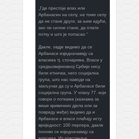
„Где престоје влах или
Арбанасин на селу, на томе селу
да не стане други, за њим идући,
ако ли силом стане, да плати
потку и што је попасао.“
Дакле, овдје видимо да се
Арбанаси изједначавају са
власима тј. сточарима. Власи у
средњовијековној Србији нису
били етничка, него социјална
група, што нас наводи на
закључак да су и Арбанаси били
социјална група. У члану 77. који
говори о поткама (казнама за
више кривичних дјела или за
повреду међе) видимо да и
Арбанаси и власи плаћају исту
вриједност: 100 перпера, дакле
поново се изједначавају са
власима. Из хрисовуље