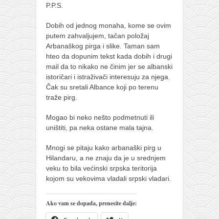
P.P.S.
Dobih od jednog monaha, kome se ovim
putem zahvaljujem, tačan položaj
Arbanaškog pirga i slike. Taman sam
hteo da dopunim tekst kada dobih i drugi
mail da to nikako ne činim jer se albanski
istoričari i istraživači interesuju za njega.
Čak su sretali Albance koji po terenu
traže pirg.
Mogao bi neko nešto podmetnuti ili
uništiti, pa neka ostane mala tajna.
Mnogi se pitaju kako arbanaški pirg u
Hilandaru, a ne znaju da je u srednjem
veku to bila većinski srpska teritorija
kojom su vekovima vladali srpski vladari.
Ako vam se dopada, prenesite dalje: