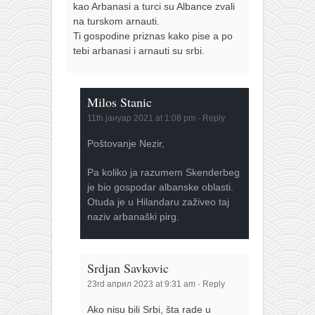
kao Arbanasi a turci su Albance zvali
na turskom arnauti.
Ti gospodine priznas kako pise a po
tebi arbanasi i arnauti su srbi.
Milos Stanic
11th јануар 2021 at 1:08 pm
·
Reply
Poštovanje Nezir,
Pa koliko ja razumem Skenderbeg
je bio gospodar albanske oblasti.
Otuda je u Hilandaru zaživeo taj
naziv arbanaški pirg.
Srdjan Savkovic
23rd април 2023 at 9:31 am
·
Reply
Ako nisu bili Srbi, šta rade u