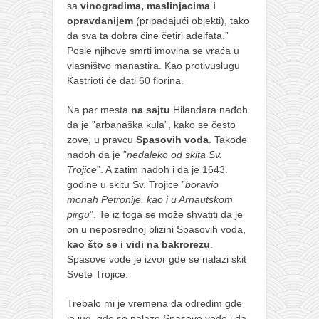
sa
vinogradima, maslinjacima i
opravdanijem
(pripadajući objekti), tako
da sva ta dobra čine četiri adelfata.”
Posle njihove smrti imovina se vraća u
vlasništvo manastira. Kao protivuslugu
Kastrioti će dati 60 florina.
Na par mesta
na sajtu
Hilandara nađoh
da je ”arbanaška kula”, kako se često
zove, u pravcu
Spasovih voda
. Takođe
nađoh da je ”
nedaleko od skita Sv.
Trojice
”. A zatim nađoh i da je 1643.
godine u skitu Sv. Trojice ”
boravio
monah Petronije, kao i u Arnautskom
pirgu
”. Te iz toga se može shvatiti da je
on u neposrednoj blizini Spasovih voda,
kao što se i vidi na bakrorezu
.
Spasove vode je izvor gde se nalazi skit
Svete Trojice.
Trebalo mi je vremena da odredim gde
je jug, gde se nalaze Spasove vode i da