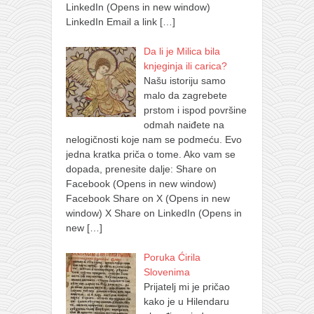
LinkedIn (Opens in new window)
LinkedIn Email a link
[…]
Da li je Milica bila
knjeginja ili carica?
Našu istoriju samo
malo da zagrebete
prstom i ispod površine
odmah naiđete na
nelogičnosti koje nam se podmeću. Evo
jedna kratka priča o tome. Ako vam se
dopada, prenesite dalje: Share on
Facebook (Opens in new window)
Facebook Share on X (Opens in new
window) X Share on LinkedIn (Opens in
new
[…]
Poruka Ćirila
Slovenima
Prijatelj mi je pričao
kako je u Hilendaru