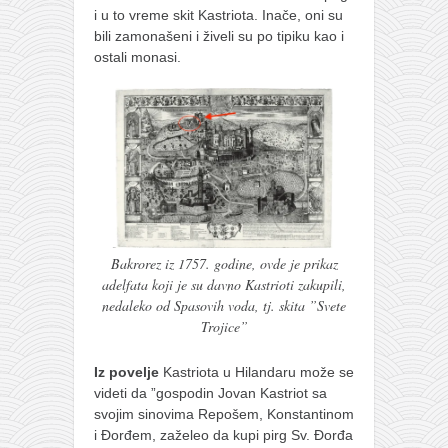
i u to vreme skit Kastriota. Inače, oni su
bili zamonašeni i živeli su po tipiku kao i
ostali monasi.
Bakrorez iz 1757. godine, ovde je prikaz
adelfata koji je su davno Kastrioti zakupili,
nedaleko od Spasovih voda, tj. skita ”Svete
Trojice”
Iz povelje
Kastriota u Hilandaru može se
videti da ”gospodin Jovan Kastriot sa
svojim sinovima Repošem, Konstantinom
i Đorđem, zaželeo da kupi pirg Sv. Đorđa