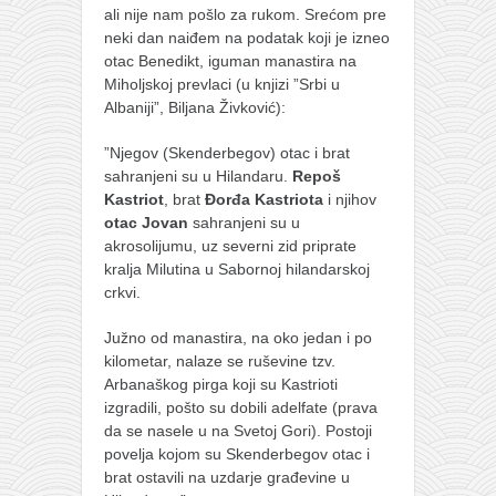
ali nije nam pošlo za rukom. Srećom pre
naihanchi
neki dan naiđem na podatak koji je izneo
kushanku
otac Benedikt, iguman manastira na
Miholjskoj prevlaci (u knjizi ”Srbi u
passai
Albaniji”, Biljana Živković):
temashiwari
”Nјegov (Skenderbegov) otac i brat
kobudo
sahranjeni su u Hilandaru.
Repoš
Kastriot
, brat
Đorđa Kastriota
i njihov
nunchaku
otac Jovan
sahranjeni su u
bo
akrosolijumu, uz severni zid priprate
kralja Milutina u Sabornoj hilandarskoj
tonfa
crkvi.
sai
Južno od manastira, na oko jedan i po
timbei rochin
kilometar, nalaze se ruševine tzv.
Arbanaškog pirga koji su Kastrioti
tsunami dojo
izgradili, pošto su dobili adelfate (prava
program
da se nasele u na Svetoj Gori). Postoji
povelja kojom su Skenderbegov otac i
snimci nastupa
brat ostavili na uzdarje građevine u