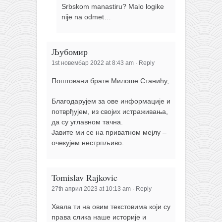
Srbskom manastiru? Malo logike
nije na odmet…
Љубомир
1st новембар 2022 at 8:43 am
·
Reply
Поштовани брате Милоше Станићу,
Благодарујем за ове информације и
потврђујем, из својих истраживања,
да су углавном тачна.
Јавите ми се на приватном мејлу –
очекујем нестрпљиво.
Tomislav Rajkovic
27th април 2023 at 10:13 am
·
Reply
Хвала ти на овим текстовима који су
права слика наше историје и