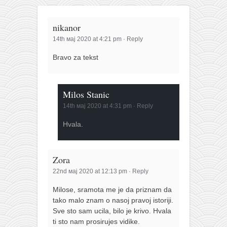
nikanor
14th мај 2020 at 4:21 pm
·
Reply
Bravo za tekst
Milos Stanic
14th мај 2020 at 4:31 pm
·
Reply
Hvala.
Zora
22nd мај 2020 at 12:13 pm
·
Reply
Milose, sramota me je da priznam da
tako malo znam o nasoj pravoj istoriji.
Sve sto sam ucila, bilo je krivo. Hvala
ti sto nam prosirujes vidike.