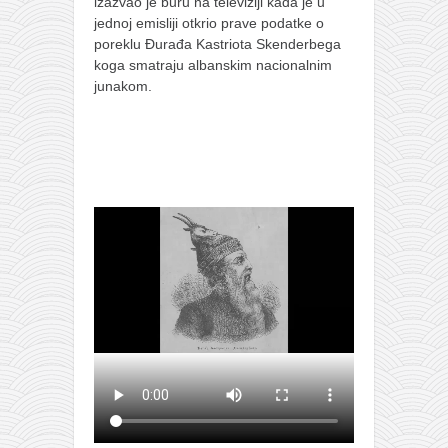
izazvao je buru na televiziji kada je u
jednoj emisliji otkrio prave podatke o
poreklu Đurađa Kastriota Skenderbega
koga smatraju albanskim nacionalnim
junakom.