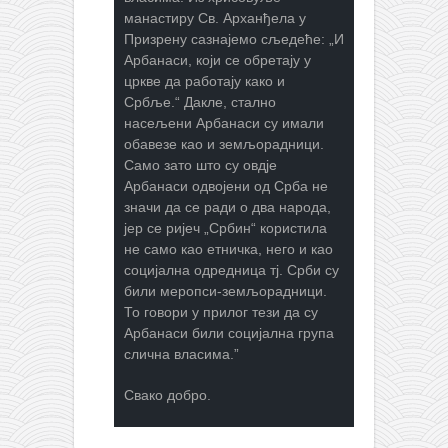
манастиру Св. Арханђела у
Призрену сазнајемо сљедеће: „И
Арбанаси, који се обретају у
цркве да работају како и
Србље.“ Дакле, стално
насељени Арбанаси су имали
обавезе као и земљорадници.
Само зато што су овдје
Арбанаси одвојени од Срба не
значи да се ради о два народа,
јер се ријеч „Србин“ користила
не само као етничка, него и као
социјална одредница тј. Срби су
били меропси-земљорадници.
То говори у прилог тези да су
Арбанаси били социјална група
слична власима.”
Свако добро.