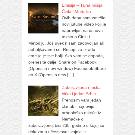
Emisija – Tajna misija
Ćirila i Metodija
Ovih dana sam završio
novi jutube video koji je
napravljen na osnovu
teksta o Ćirilu i
Metodiju. Još uvek nisam zadovoljan ali
poboljšavamo se. Recept za izradu
emisije je sve bolji. Ako vam se dopada,
prenesite dalje: Share on Facebook
(Opens in new window) Facebook Share
on X (Opens in new
[…]
Zaboravljena rimska
bitka i jedan Srbin
Prenosim vam jedan
članak i najnovije
arheološko otkriće iz
Nemačke o
zaboravljenoj bici 235. godine u kojoj su
dokazano učestvovali vojnici iz