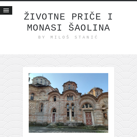
ŽIVOTNE PRIČE I
MONASI ŠAOLINA
Početna
BY MILOŠ STANIĆ
Životne priče
najnovije na blogu
internet poslovanje
ishranom do zdravlja
moj haiku
momenti i mesta
bonus sadržaj
Svetlopis
zakonopravilo
duhovni otac