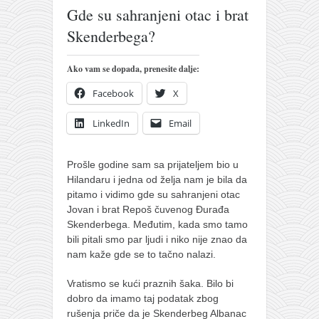
pravoslavlje
Gde su sahranjeni otac i brat
zabranjena istorija
Skenderbega?
ćirilica
Ako vam se dopada, prenesite dalje:
porodične priče
Facebook
X
umesto tvitera
kalendar srpski
LinkedIn
Email
azbuki i knjige
Prošle godine sam sa prijateljem bio u
Okinava karate
Hilandaru i jedna od želja nam je bila da
najnovije na blogu
pitamo i vidimo gde su sahranjeni otac
Jovan i brat Repoš čuvenog Đurađa
moje beleške
Skenderbega.
Međutim, kada smo tamo
istorija karatea
bili pitali smo par ljudi i niko nije znao da
nam kaže gde se to tačno nalazi.
bubishi
Vratismo se kući praznih šaka. Bilo bi
karate
dobro da imamo taj podatak zbog
kihon
rušenja priče da je Skenderbeg Albanac