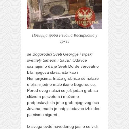
Позиција гроба Репоша Кастриота у
цркви
se Bogorodici Sveti Georgije i srpski
svetitelji Simeon i Sava
.” Odavde
saznajemo da je Sveti Đorđe verovatno
bila njegova slava, ista kao i
Nemanjićima. Inače grobnice se nalaze
u blizini jedne male ikone Bogorodice.
Pored ovog nalazi se još jedan grob sa
sličnom posvetom i možemo
pretpostaviti da je to grob njegovog oca
Jovana, mada je natpis odavno izbledeo
pa nismo sigurni.
Iz svega ovde navedenog jasno se vidi