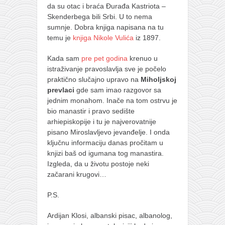
da su otac i braća Đurađa Kastriota –
Skenderbega bili Srbi. U to nema
sumnje. Dobra knjiga napisana na tu
temu je
knjiga Nikole Vulića
iz 1897.
Kada sam
pre pet godina
krenuo u
istraživanje pravoslavlja sve je počelo
praktično slučajno upravo na
Miholjskoj
prevlaci
gde sam imao razgovor sa
jednim monahom. Inače na tom ostrvu je
bio manastir i prаvo sedište
arhiepiskopije i tu je najverovatnije
pisano Miroslavljevo jevanđelje. I onda
ključnu informaciju danas pročitam u
knjizi baš od igumana tog manastira.
Izgleda, da u životu postoje neki
začarani krugovi…
P.S.
Ardijan Klosi, albanski pisac, albanolog,