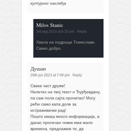
културног наслеђа
Milos Stanic
3rd мај 2023 at 8:35 pm
·
Reply
Хвала на подршци Томиславе.
Свако добро.
Душан
26th јул 2023 at 7:49 pm
·
Reply
Свака част друже!
Налетех на твој текст о Ђурђевдану,
па сам пола сајта прочитао! Могу
рећи само капа доле за
истраживачки рад!
Пошто имаш много информација, а
данас просечан човек има мало
времена, предлажем ти, да