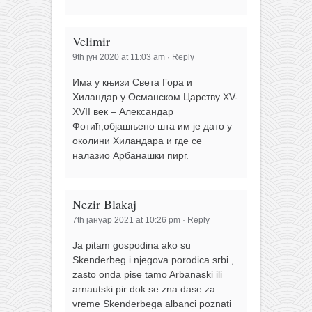
Velimir
9th јун 2020 at 11:03 am
·
Reply
Има у књизи Света Гора и
Хиландар у Османском Царству XV-
XVII век – Александар
Фотић,објашњено шта им је дато у
околини Хиландара и где се
налазио Арбанашки пирг.
Nezir Blakaj
7th јануар 2021 at 10:26 pm
·
Reply
Ja pitam gospodina ako su
Skenderbeg i njegova porodica srbi ,
zasto onda pise tamo Arbanaski ili
arnautski pir dok se zna dase za
vreme Skenderbega albanci poznati