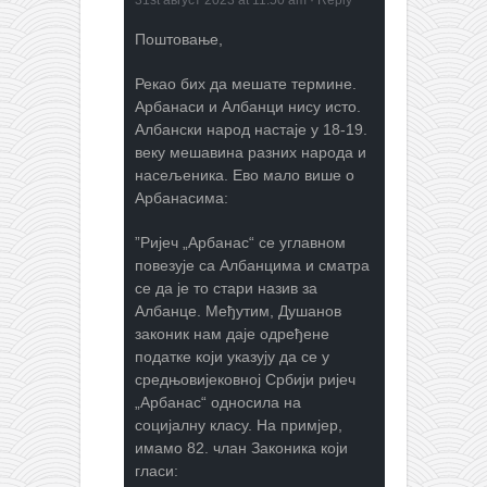
31st август 2023 at 11:50 am
·
Reply
Поштовање,
Рекао бих да мешате термине.
Арбанаси и Албанци нису исто.
Албански народ настаје у 18-19.
веку мешавина разних народа и
насељеника. Ево мало више о
Арбанасима:
”Ријеч „Арбанас“ се углавном
повезује са Албанцима и сматра
се да је то стари назив за
Албанце. Међутим, Душанов
законик нам даје одређене
податке који указују да се у
средњовијековној Србији ријеч
„Арбанас“ односила на
социјалну класу. На примјер,
имамо 82. члан Законика који
гласи: