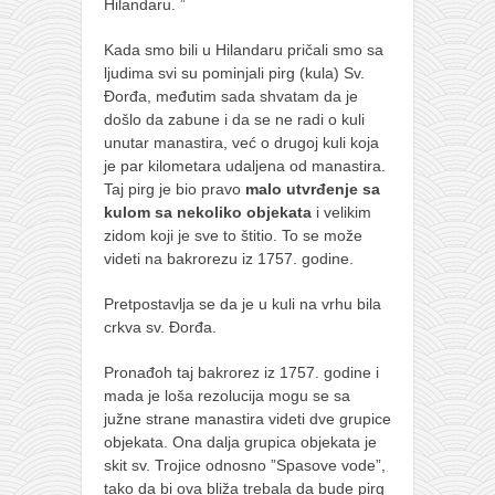
galerija kluba
Hilandaru. ”
članarina
Kada smo bili u Hilandaru pričali smo sa
kontakt
ljudima svi su pominjali pirg (kula) Sv.
Đorđa, međutim sada shvatam da je
besplatna e-knjiga
došlo da zabune i da se ne radi o kuli
unutar manastira, već o drugoj kuli koja
termini treninga
je par kilometara udaljena od manastira.
moja priča
Taj pirg je bio pravo
malo utvrđenje sa
kulom sa
nekoliko objekata
i velikim
moja priča
zidom koji je sve to štitio. To se može
fotke
videti na bakrorezu iz 1757. godine.
kontakt
Pretpostavlja se da je u kuli na vrhu bila
crkva sv. Đorđa.
Ћир
Pronađoh taj bakrorez iz 1757. godine i
mada je loša rezolucija mogu se sa
južne strane manastira videti dve grupice
objekata. Ona dalja grupica objekata je
skit sv. Trojice odnosno ”Spasove vode”,
tako da bi ova bliža trebala da bude pirg