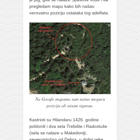
pregledam mapu kako bih našao
verovatnu poziciju ostataka tog adelfata.
Na Google mapama sam našao moguću
poziciju ali nisam siguran.
Kastrioti su Hilandaru 1426. godine
poklonili i dva sela Trebište i Radostuše
(sela se nalaze u Makedoniji,
severoistočno od Debra, u dolini reke