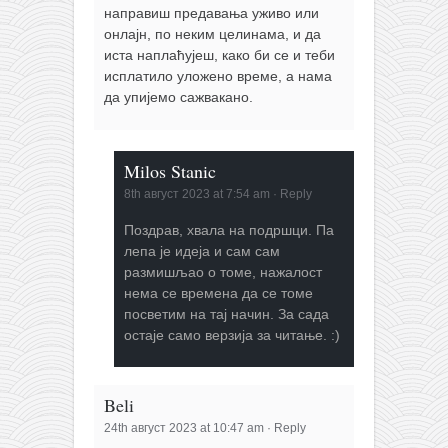
направиш предавања уживо или
онлајн, по неким целинама, и да
иста наплаћујеш, како би се и теби
исплатило уложено време, а нама
да упијемо сажвакано.
Milos Stanic
8th август 2023 at 7:54 am
·
Reply
Поздрав, хвала на подршци. Па
лепа је идеја и сам сам
размишљао о томе, нажалост
нема се времена да се томе
посветим на тај начин. За сада
остаје само верзија за читање. :)
Beli
24th август 2023 at 10:47 am
·
Reply