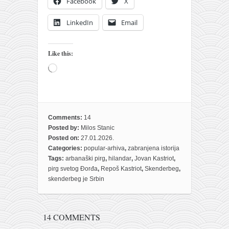
Facebook
X
LinkedIn
Email
Like this:
Loading…
Comments:
14
Posted by:
Milos Stanic
Posted on:
27.01.2026.
Categories:
popular-arhiva
,
zabranjena istorija
Tags:
arbanaški pirg
,
hilandar
,
Jovan Kastriot
,
pirg svetog Đorđa
,
Repoš Kastriot
,
Skenderbeg
,
skenderbeg je Srbin
14 COMMENTS