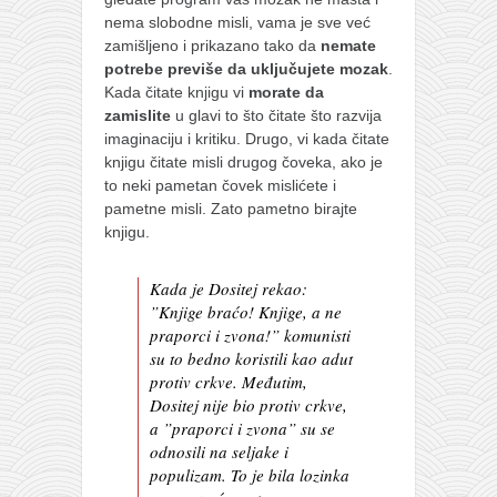
nema slobodne misli, vama je sve već
zamišljeno i prikazano tako da
nemate
potrebe previše da uključujete mozak
.
Kada čitate knjigu vi
morate da
zamislite
u glavi to što čitate što razvija
imaginaciju i kritiku. Drugo, vi kada čitate
knjigu čitate misli drugog čoveka, ako je
to neki pametan čovek mislićete i
pametne misli. Zato pametno birajte
knjigu.
Kada je Dositej rekao:
”Knjige braćo! Knjige, a ne
praporci i zvona!” komunisti
su to bedno koristili kao adut
protiv crkve. Međutim,
Dositej nije bio protiv crkve,
a ”praporci i zvona” su se
odnosili na seljake i
populizam. To je bila lozinka