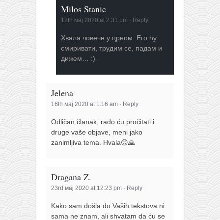
Milos Stanic
12th мај 2020 at 2:31 pm
·
Reply
Хвала човече у црном. Его ћу
смиривати, трудим се, падам и
дижем… :)
Jelena
16th мај 2020 at 1:16 am
·
Reply
Odličan članak, rado ću pročitati i
druge vaše objave, meni jako
zanimljiva tema. Hvala😊🙏
Dragana Z.
23rd мај 2020 at 12:23 pm
·
Reply
Kako sam došla do Vaših tekstova ni
sama ne znam, ali shvatam da ću se