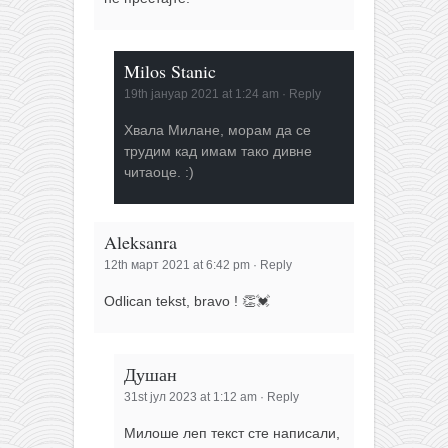
Milos Stanic
19th јануар 2021 at 1:24 am
·
Reply
Хвала Милане, морам да се
трудим кад имам тако дивне
читаоце. :)
Aleksanra
12th март 2021 at 6:42 pm
·
Reply
Odlican tekst, bravo ! 👏💓
Душан
31st јул 2023 at 1:12 am
·
Reply
Милоше леп текст сте написали,