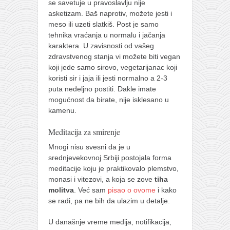
se savetuje u pravoslavlju nije
asketizam. Baš naprotiv, možete jesti i
meso ili uzeti slatkiš. Post je samo
tehnika vraćanja u normalu i jačanja
karaktera. U zavisnosti od vašeg
zdravstvenog stanja vi možete biti vegan
koji jede samo sirovo, vegetarijanac koji
koristi sir i jaja ili jesti normalno a 2-3
puta nedeljno postiti. Dakle imate
mogućnost da birate, nije isklesano u
kamenu.
Meditacija za smirenje
Mnogi nisu svesni da je u
srednjevekovnoj Srbiji postojala forma
meditacije koju je praktikovalo plemstvo,
monasi i vitezovi, a koja se zove
tiha
molitva
. Već sam
pisao o ovome
i kako
se radi, pa ne bih da ulazim u detalje.
U današnje vreme medija, notifikacija,