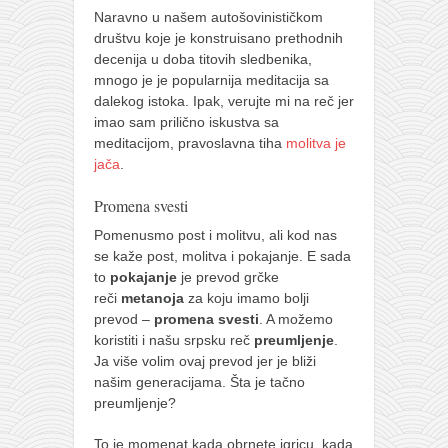
Naravno u našem autošovinističkom
društvu koje je konstruisano prethodnih
decenija u doba titovih sledbenika,
mnogo je je popularnija meditacija sa
dalekog istoka. Ipak, verujte mi na reč jer
imao sam prilično iskustva sa
meditacijom, pravoslavna tiha
molitva je
jača
.
Promena svesti
Pomenusmo post i molitvu, ali kod nas
se kaže post, molitva i pokajanje. E sada
to
pokajanje
je prevod grčke
reči
metanoja
za koju imamo bolji
prevod –
promena svesti
. A možemo
koristiti i našu srpsku reč
preumljenje
.
Ja više volim ovaj prevod jer je bliži
našim generacijama. Šta je tačno
preumljenje?
To je momenat kada obrnete igricu, kada