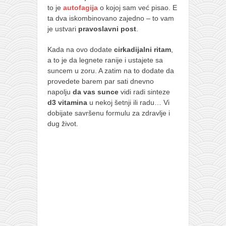
to je
autofagija
o kojoj sam već pisao. E
naihanchi
ta dva iskombinovano zajedno – to vam
kushanku
je ustvari
pravoslavni post
.
passai
Kada na ovo dodate
cirkadijalni ritam
,
temashiwari
a to je da legnete ranije i ustajete sa
suncem u zoru. A zatim na to dodate da
kobudo
provedete barem par sati dnevno
napolju
da vas sunce
vidi radi sinteze
nunchaku
d3 vitamina
u nekoj šetnji ili radu… Vi
bo
dobijate savršenu formulu za zdravlje i
dug život.
tonfa
sai
timbei rochin
tsunami dojo
program
snimci nastupa