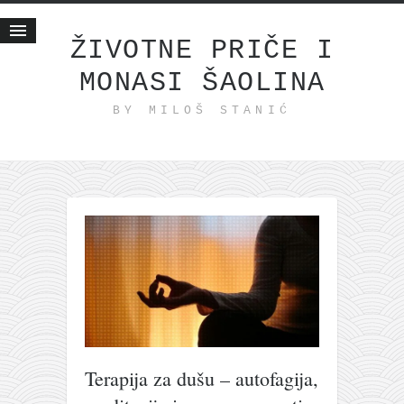
ŽIVOTNE PRIČE I
MONASI ŠAOLINA
Početna
BY MILOŠ STANIĆ
Životne priče
najnovije na blogu
internet poslovanje
ishranom do zdravlja
moj haiku
momenti i mesta
bonus sadržaj
Svetlopis
zakonopravilo
Terapija za dušu – autofagija,
duhovni otac