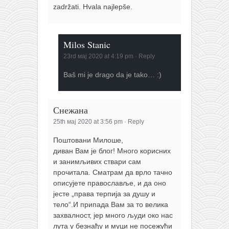
zadržati. Hvala najlepše.
Milos Stanic
23rd мај 2020 at 4:19 pm
·
Reply
Baš mi je drago da je tako… :)
Снежана
25th мај 2020 at 3:56 pm
·
Reply
Поштовани Милоше,
диван Вам је блог! Много корисних
и занимљивих ствари сам
прочитала. Сматрам да врло тачно
описујете православље, и да оно
јесте „права терпија за душу и
тело“.И припада Вам за то велика
захвалност, јер много људи око нас
лута у безнађу и муци не посежући