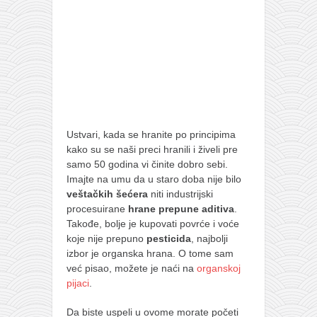
galerija kluba
članarina
kontakt
besplatna e-knjiga
termini treninga
moja priča
Ustvari, kada se hranite po principima
moja priča
kako su se naši preci hranili i živeli pre
fotke
samo 50 godina vi činite dobro sebi.
Imajte na umu da u staro doba nije bilo
kontakt
veštačkih šećera
niti industrijski
procesuirane
hrane prepune aditiva
.
Ћир
Takođe, bolje je kupovati povrće i voće
koje nije prepuno
pesticida
, najbolji
izbor je organska hrana. O tome sam
već pisao, možete je naći na
organskoj
pijaci
.
Da biste uspeli u ovome morate početi