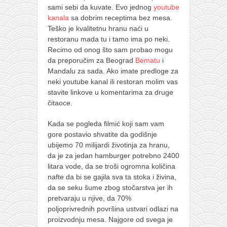
sami sebi da kuvate. Evo jednog
youtube
kanala
sa dobrim receptima bez mesa.
Teško je kvalitetnu hranu naći u
restoranu mada tu i tamo ima po neki.
Recimo od onog što sam probao mogu
da preporučim za Beograd
Bematu
i
Mandalu za sada. Ako imate predloge za
neki youtube kanal ili restoran molim vas
stavite linkove u komentarima za druge
čitaoce.
Kada se pogleda filmić koji sam vam
gore postavio shvatite da godišnje
ubijemo 70 milijardi životinja za hranu,
da je za jedan hamburger potrebno 2400
litara vode, da se troši ogromna količina
nafte da bi se gajila sva ta stoka i živina,
da se seku šume zbog stočarstva jer ih
pretvaraju u njive, da 70%
poljoprivrednih površina ustvari odlazi na
proizvodnju mesa. Najgore od svega je