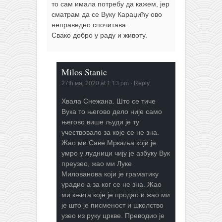
то сам имала потребу да кажем, јер
сматрам да се Вуку Караџићу ово
неправедно спочитава.
Свако добро у раду и животу.
Milos Stanic
27th мај 2020 at 1:13 pm
·
Reply
Хвала Снежана. Што се тиче
Вука то његово дело није само
његово више људи је ту
учествовало за које се не зна.
Жао ми Саве Мркаља који је
умро у лудници чију је азбуку Вук
преузео, жао ми Луке
Милованова који је граматику
урадио а за ког се не зна. Жао
ми књига које је продао и жао ми
је што је писменост и школство
узео из руку цркве. Преводио је