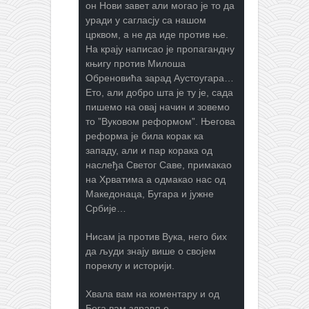
он Нови завет али могао је то да
уради у сагласју са нашом
црквом, а не да иде против ње.
На крају написао је пропагандну
књигу против Милоша
Обреновића зарад Аустоугара…
Ето, али добро шта је ту је, сада
пишемо на овај начин и зовемо
то ”Вуковом реформом”. Његова
реформа је била корак ка
западу, али и пар корака од
наслеђа Светог Саве, примакао
на Хрватима а одмакао нас од
Македонаца, Бугара и јужне
Србије…
Нисам ја против Вука, него бих
да људи знају више о својем
пореклу и историји.
Хвала вам на коментару и од
Бога вам здравље.