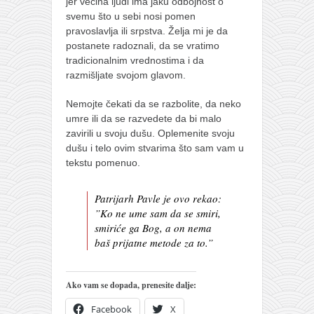
jer većina ljudi ima jaku odbojnost o
svemu što u sebi nosi pomen
pravoslavlja ili srpstva. Želja mi je da
postanete radoznali, da se vratimo
tradicionalnim vrednostima i da
razmišljate svojom glavom.
Nemojte čekati da se razbolite, da neko
umre ili da se razvedete da bi malo
zavirili u svoju dušu. Oplemenite svoju
dušu i telo ovim stvarima što sam vam u
tekstu pomenuo.
Patrijarh Pavle je ovo rekao:
”
Ko ne ume sam da se smiri,
smiriće ga Bog, a on nema
baš prijatne metode za to.
”
Ako vam se dopada, prenesite dalje:
Facebook
X