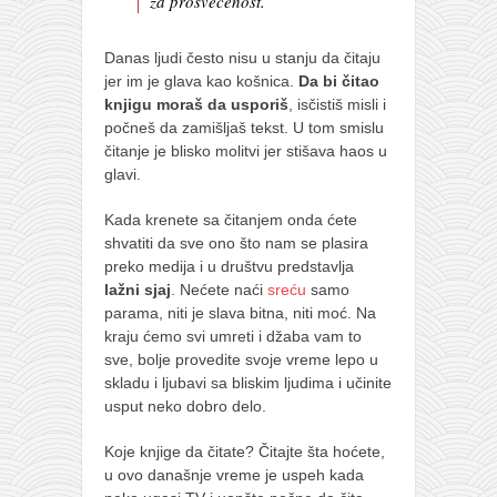
za prosvećenost.
Danas ljudi često nisu u stanju da čitaju
jer im je glava kao košnica.
Da bi čitao
knjigu moraš da usporiš
, isčistiš misli i
počneš da zamišljaš tekst. U tom smislu
čitanje je blisko molitvi jer stišava haos u
glavi.
Kada krenete sa čitanjem onda ćete
shvatiti da sve ono što nam se plasira
preko medija i u društvu predstavlja
lažni sjaj
. Nećete naći
sreću
samo
parama, niti je slava bitna, niti moć. Na
kraju ćemo svi umreti i džaba vam to
sve, bolje provedite svoje vreme lepo u
skladu i ljubavi sa bliskim ljudima i učinite
usput neko dobro delo.
Koje knjige da čitate? Čitajte šta hoćete,
u ovo današnje vreme je uspeh kada