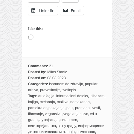
LinkedIn
Email
Like this:
Loading…
Comments:
21
Posted by:
Milos Stanic
Posted on:
08.08.2023.
Categories:
ishranom do zdravlja
,
popular-
arhiva
,
pravoslavlje
,
svetlopis
Tags:
autofagija
,
informacioni detoks
,
isihazam
,
knjiga
,
metanoja
,
molitva
,
nomokanon
,
pantokrator
,
pokajanje
,
post
,
promena svesti
,
tihovanje
,
veganstvo
,
vegetarijanstvo
,
vrt u
gradu
,
аутофагија
,
веганство
,
вегетаријанство
,
врт у граду
,
информациони
детокс
,
исихазам
,
метаноја
,
номоканон
,