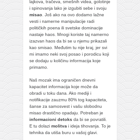
lajkova, tračeva, smešnih videa, golotinje
i spinovanja lako je izgubiti sebe i svoju
misao
. Još ako na ovo dodamo lažne
vesti i namerne manipulacije radi
političkih poena ili svetske dominacije
nastaje haos. Mnogi koriste taj namerno
izazvan haos da bi se u njemu prikazali
kao smisao. Međutim tu nije kraj, jer svi
mi imamo neki svoj posao i porodicu koji
se dodaju u količinu informacija koje
primamo.
Naš mozak ima ograničen dnevni
kapacitet informacija koje može da
obradi u toku dana. Ako mediji i
notifikacije zauzmu 80% tog kapaciteta,
šanse za samosvest i vašu slobodnu
misao drastično opadaju. Potreban je
informacioni detoks
da bi se povratili.
E tu dolazi
molitva
i ideja tihovanja. To je
tehnika da utiša buru u vašoj glavi.