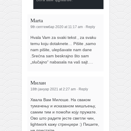
Marta
9th септембар 2020 at 11:17 am
·
Reply
Hvala Vam za svaki tekst , za svaku
temu koju dotaknete… Pišite ,samo
nam pišite, ulepšavate nam dane
.Srećna sam beskrajno što sam
„slučajno“ nabasala na vaš sajt….
Милан
18th јануар 2021 at 2:27 am
·
Reply
Хвала Вам Милоше. На сваком
тумачењу и исказаном мишљењу,
самим тим и помоћи коју пружате.
Ово што радите јесте светли чин,
lightwork кажу стренџери :) Пишите,
не престајте.