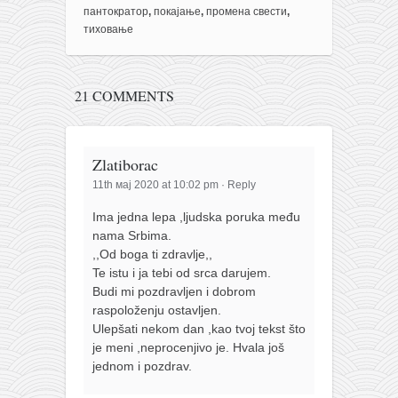
пантократор
,
покајање
,
промена свести
,
тиховање
21 COMMENTS
Zlatiborac
11th мај 2020 at 10:02 pm
·
Reply
Ima jedna lepa ,ljudska poruka među
nama Srbima.
,,Od boga ti zdravlje,,
Te istu i ja tebi od srca darujem.
Budi mi pozdravljen i dobrom
raspoloženju ostavljen.
Ulepšati nekom dan ,kao tvoj tekst što
je meni ,neprocenjivo je. Hvala još
jednom i pozdrav.