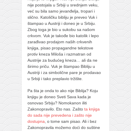
nije postojala u Srbiji u srednjem veku,
već su bila samo jevanđelja, tropari i
slično. Katoličku bibliju je preveo Vuk i
štampao u Austriji i doneo je u Srbiju.
Zbog toga je bio u sukobu sa našom
crkvom. Vuk je takođe bio katolik i lepo
zarađivao prodajom naših crkvenih
knjiga, pisao propagandne tekstove
protiv kneza Miloša i razmatran od
Austrije za budućeg kneza… ali da ne
širimo priču. Vuk je štampao Bibliju u
Austriji i za simbolične pare je prodavao
u Srbiji i tako preplavio tržište.
Pa šta je onda to ako nije Biblija? Koju
knjigu je doneo Sveti Sava kada je
osnovao Srbiju? Nomokanon iliti
Zakonopravilo. Eto nas. Zašto
ta knjiga
do sada nije prevedena i zašto nije
dostupna
, o tome sam pisao. Ali i bez
Zakonopravila možemo doći do suštine