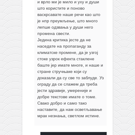
и врло ми је мило и уху и души
што користите и поново
васкрсавате наше речи као што
је нпр преумљење, што много
лепше одзвања у души него
промена свести.
Једина критика јесте да не
наседате на пропаганду за
климатске промене, да је узгој
стоке узрок ефекта стаклене
баште јер имате многе, и наше и
стране стручњаке који су
доказали да су све то заблуде. Уз
ограду да се слажем да треба
јести здравије, умереније и
добре текстове имате о томе.
Свако добро и само тако
наставите, да нам осветљавање
мрак незнања, светлом истине.