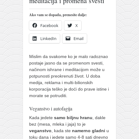
meditacija i promena svesti
pravoslavlje
zabranjena istorija
Ako vam se dopada, prenesite dalje:
ćirilica
Facebook
X
porodične priče
LinkedIn
Email
umesto tvitera
kalendar srpski
Mislim da svakome ko je malo radoznao
azbuki i knjige
postaje jasno da se promenom svesti,
načinom ishrane i meditacijom može u
Okinava karate
potpunosti preokrenuti život. U doba
medija, reklama i multi-bilionskih
najnovije na blogu
korporacija teško je doći do prave istine i
moje beleške
morate se potruditi.
istorija karatea
Veganstvo i autofagija
bubishi
Kada jedete
samo biljnu hranu
, dakle
bez (mesa, mleka i jaja) to je
karate
veganstvo
, kada ste
namerno gladni
u
kihon
toku dana i jedete samo 4-8 sati dnevno