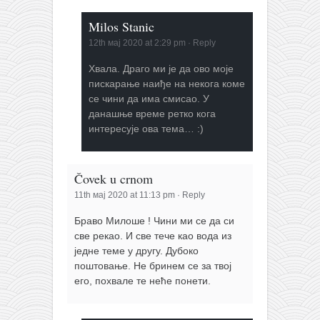
Milos Stanic
12th мај 2020 at 2:29 pm
·
Reply
Хвала. Драго ми је да ово моје
пискарање наиђе на некога коме
се чини да има смисао. У
данашње време ретко кога
интересује ова тема… :)
Čovek u crnom
11th мај 2020 at 11:13 pm
·
Reply
Браво Милоше ! Чини ми се да си
све рекао. И све тече као вода из
једне теме у другу. Дубоко
поштовање. Не бринем се за твој
его, похвале те неће понети.