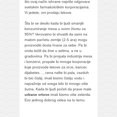
što ovaj način ishrane najviše odgovara
svetskim farmakološkim korporacijama.
Vi jedete, oni prodaju lekove.
Šta bi se desilo kada bi ljudi smanjili
konzumiranje mesa u svom životu za
95%? Verovatno bi shvatili da sami na
malom parčetu zemlje (2-5 ara) mogu
proizvoditi dosta hrane za sebe. Pa bi
onda težili da žive u selima, a ne u
gradovima. Pa bi propala industrija mesa
i konzervi, propale bi mnoge korporacije
koje proizvode lekove za srce, kancer,
dijabetes…, cena nafte bi pala, vazduh
bi bio čistiji, imali bismo čistiju vodu i
najvažnije od svega bilo bi mnogo više
šuma. Kada bi ljudi počeli da prave male
urbane vrtove
imali bismo više zelenila.
Evo jednog dobrog videa na tu temu.