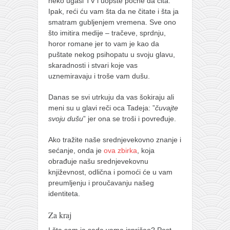
neko ugasi TV i uopšte počne da čita.
Ipak, reći ću vam šta da ne čitate i šta ja
smatram gubljenjem vremena. Sve ono
što imitira medije – tračeve, sprdnju,
horor romane jer to vam je kao da
puštate nekog psihopatu u svoju glavu,
skaradnosti i stvari koje vas
uznemiravaju i troše vam dušu.
Danas se svi utrkuju da vas šokiraju ali
meni su u glavi reči oca Tadeja: ”
čuvajte
svoju dušu
” jer ona se troši i povređuje.
Ako tražite naše srednjevekovno znanje i
sećanje, onda je
ova zbirka
, koja
obrađuje našu srednjevekovnu
književnost, odlična i pomoći će u vam
preumljenju i proučavanju našeg
identiteta.
Za kraj
I šta sam ja sada vama ispričao? Post,