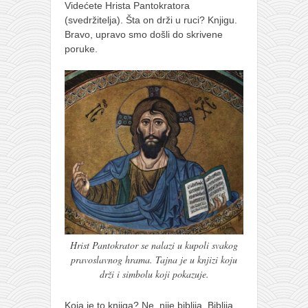
Videćete Hrista Pantokratora
(svedržitelja). Šta on drži u ruci? Knjigu.
Bravo, upravo smo došli do skrivene
poruke.
Hrist Pantokrator se nalazi u kupoli svakog
pravoslavnog hrama. Tajna je u knjizi koju
drži i simbolu koji pokazuje.
Koja je to knjiga? Ne, nije biblija. Biblija