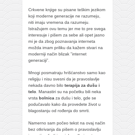
Crkvene knjige su pisane teškim jezikom
koji moderne generacije ne razumeju,
niti imaju vremena da razumeju.
Istražujem ovu temu jer me to pre svega
interesuje i pišem za sebe ali opet jasno
mi je da zbog poznavanja interneta
možda imam priliku da kažem stvari na
moderniji način blizak ”internet
generaciji”.
Mnogi posmatraju hrišćanstvo samo kao
religiju i nisu svesni da je pravoslavlje
nekada davno bilo
terapija za dušu i
telo
. Manastiri su na početku bili neka
vrsta
bolnica
za dušu i telo, gde se
podučavalo kako da provedete život u
blagostanju od rođenja do smrti.
Namerno sam počeo tekst na ovaj način
bez otkrivanja da pišem o pravoslavlju