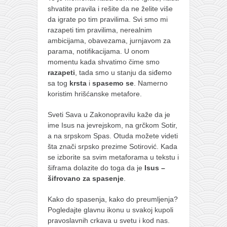
shvatite pravila i rešite da ne želite više
da igrate po tim pravilima. Svi smo mi
razapeti tim pravilima, nerealnim
ambicijama, obavezama, jurnjavom za
parama, notifikacijama. U onom
momentu kada shvatimo čime smo
razapeti
, tada smo u stanju da siđemo
sa tog
krsta
i
spasemo se
. Namerno
koristim hrišćanske metafore.
Sveti Sava u Zakonopravilu kaže da je
ime Isus na jevrejskom, na grčkom Sotir,
a na srpskom Spas. Otuda možete videti
šta znači srpsko prezime Sotirović. Kada
se izborite sa svim metaforama u tekstu i
šiframa dolazite do toga da je
Isus –
šifrovano za spasenje
.
Kako do spasenja, kako do preumljenja?
Pogledajte glavnu ikonu u svakoj kupoli
pravoslavnih crkava u svetu i kod nas.