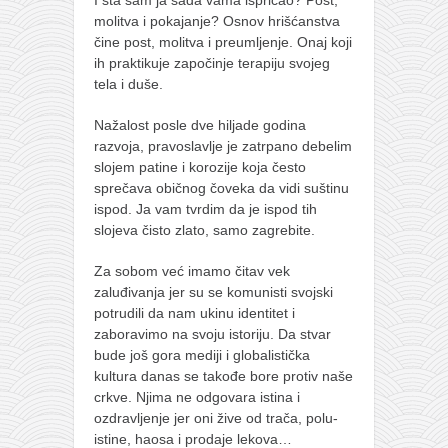
molitva i pokajanje? Osnov hrišćanstva
čine post, molitva i preumljenje. Onaj koji
ih praktikuje započinje terapiju svojeg
tela i duše.
Nažalost posle dve hiljade godina
razvoja, pravoslavlje je zatrpano debelim
slojem patine i korozije koja često
sprečava običnog čoveka da vidi suštinu
ispod. Ja vam tvrdim da je ispod tih
slojeva čisto zlato, samo zagrebite.
Za sobom već imamo čitav vek
zaluđivanja jer su se komunisti svojski
potrudili da nam ukinu identitet i
zaboravimo na svoju istoriju. Da stvar
bude još gora mediji i globalistička
kultura danas se takođe bore protiv naše
crkve. Njima ne odgovara istina i
ozdravljenje jer oni žive od trača, polu-
istine, haosa i prodaje lekova…