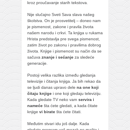
kroz proučavanje starih tekstova.
Nije slučajno Sveti Sava slava našeg
školstva. On je prosvetitelj – doneo nam
je pismenost, zakone i pravila života
našem narodu i crkvi. Ta knjiga u rukama
Hrista predstavlja pre svega pismenost,
zatim život po zakonu i pravilima dobrog
života. Knjige i pismenost su način da se
sačuva
znanje i sećanje
za sledeće
generacije.
Postoji velika razlika između gledanja
televizije i čitanja knjiga. Ja bih rekao da
se ljudi danas upravo dele
na one koji
čitaju knjige
i one koji gledaju televiziju.
Kada gledate TV neko vam
servira i
nameće
šta ćete gledati, a kada čitate
knjige
vi birate
šta ćete čitati.
Međutim stvari idu još dalje. Kada
gledate program vaš mozak ne mašta i