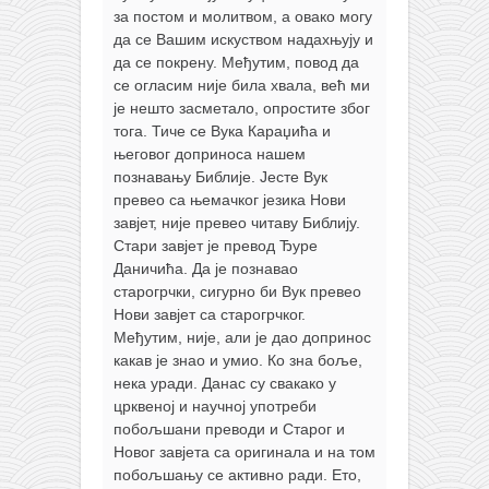
за постом и молитвом, а овако могу
да се Вашим искуством надахњују и
да се покрену. Међутим, повод да
се огласим није била хвала, већ ми
је нешто засметало, опростите због
тога. Тиче се Вука Караџића и
његовог доприноса нашем
познавању Библије. Јесте Вук
превео са њемачког језика Нови
завјет, није превео читаву Библију.
Стари завјет је превод Ђуре
Даничића. Да је познавао
старогрчки, сигурно би Вук превео
Нови завјет са старогрчког.
Међутим, није, али је дао допринос
какав је знао и умио. Ко зна боље,
нека уради. Данас су свакако у
црквеној и научној употреби
побољшани преводи и Старог и
Новог завјета са оригинала и на том
побољшању се активно ради. Ето,