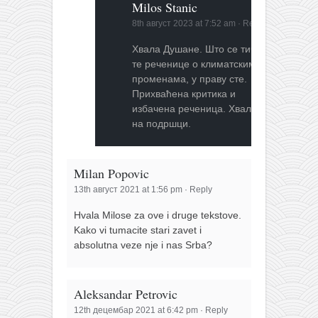
Milos Stanic
8th август 2023 at 7:52 am
·
Reply
Хвала Душане. Што се тиче
те реченице о климатским
променама, у праву сте.
Прихваћена критика и
избачена реченица. Хвала
на подршци.
Milan Popovic
13th август 2021 at 1:56 pm
·
Reply
Hvala Milose za ove i druge tekstove.
Kako vi tumacite stari zavet i
absolutna veze nje i nas Srba?
Aleksandar Petrovic
12th децембар 2021 at 6:42 pm
·
Reply