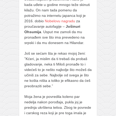
naihanchi
kada uđete u godine mnogo teže skinuti
kilažu. On nam tada pomenu da
kushanku
potražimo na internetu japanca koji je
2016. dobio
Nobelovu nagradu
za
passai
proučavanje autofagije –
Jošinuri
temashiwari
Ohsumija
. Usput me zamoli da mu
pronađem sve što ima prevedeno na
kobudo
srpski i da mu donesem na Hilandar.
nunchaku
Još se sećam šta je rekao mojoj ženi:
bo
”Kćeri, ja mislim da ti trebaš da probaš
gladovanje, neka ti Miloš pronađe to i
tonfa
videćeš to je nešto najbolje što možeš da
sai
učiniš za sebe. Najbolje od svega je što
ne košta ništa a toliko je efikasno da ćeš
timbei rochin
preobraziti sebe.”
tsunami dojo
Moja žena je povredila koleno par
program
nedelja nakon porođaja, pukla joj je
snimci nastupa
prednja ukrštena tetiva. Zbog te povrede
i carskog reza koji je pre toga imala je