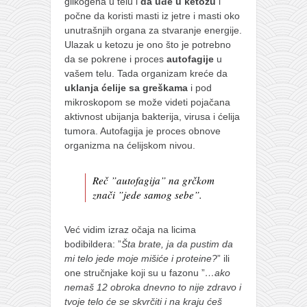
glikogena u telu i
da uđe u ketozu
i
počne da koristi masti iz jetre i masti oko
unutrašnjih organa za stvaranje energije.
Ulazak u ketozu je ono što je potrebno
da se pokrene i proces
autofagije
u
vašem telu. Tada organizam kreće da
uklanja ćelije sa greškama
i pod
mikroskopom se može videti pojačana
aktivnost ubijanja bakterija, virusa i ćelija
tumora. Autofagija je proces obnove
organizma na ćelijskom nivou.
Reč ”autofagija” na grčkom
znači ”jede samog sebe”.
Već vidim izraz očaja na licima
bodibildera: ”
Šta brate, ja da pustim da
mi telo jede moje mišiće i proteine?
” ili
one stručnjake koji su u fazonu ”
…ako
nemaš 12 obroka dnevno to nije zdravo i
tvoje telo će se skvrčiti i na kraju ćeš