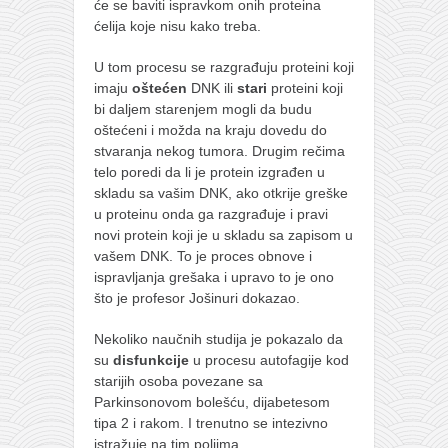
će se baviti ispravkom onih proteina
ćelija koje nisu kako treba.
U tom procesu se razgrađuju proteini koji
imaju
oštećen
DNK ili
stari
proteini koji
bi daljem starenjem mogli da budu
oštećeni i možda na kraju dovedu do
stvaranja nekog tumora. Drugim rečima
telo poredi da li je protein izgrađen u
skladu sa vašim DNK, ako otkrije greške
u proteinu onda ga razgrađuje i pravi
novi protein koji je u skladu sa zapisom u
vašem DNK. To je proces obnove i
ispravljanja grešaka i upravo to je ono
što je profesor Jošinuri dokazao.
Nekoliko naučnih studija je pokazalo da
su
disfunkcije
u procesu autofagije kod
starijih osoba povezane sa
Parkinsonovom bolešću, dijabetesom
tipa 2 i rakom. I trenutno se intezivno
istražuje na tim poljima.