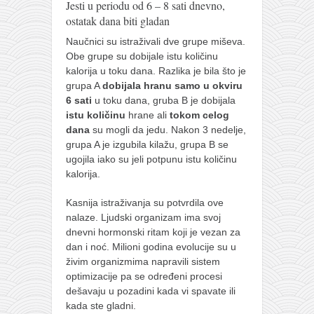
Jesti u periodu od 6 – 8 sati dnevno,
ostatak dana biti gladan
Naučnici su istraživali dve grupe miševa.
Obe grupe su dobijale istu količinu
kalorija u toku dana. Razlika je bila što je
grupa A
dobijala hranu samo u okviru
6 sati
u toku dana, gruba B je dobijala
istu količinu
hrane ali
tokom celog
dana
su mogli da jedu. Nakon 3 nedelje,
grupa A je izgubila kilažu, grupa B se
ugojila iako su jeli potpunu istu količinu
kalorija.
Kasnija istraživanja su potvrdila ove
nalaze. Ljudski organizam ima svoj
dnevni hormonski ritam koji je vezan za
dan i noć. Milioni godina evolucije su u
živim organizmima napravili sistem
optimizacije pa se određeni procesi
dešavaju u pozadini kada vi spavate ili
kada ste gladni.