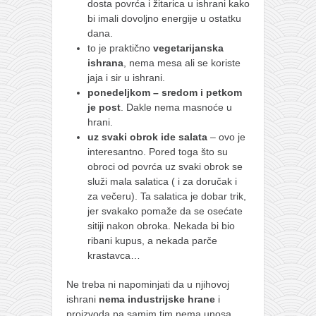
dosta povrća i žitarica u ishrani kako
bi imali dovoljno energije u ostatku
dana.
to je praktično
vegetarijanska
ishrana
, nema mesa ali se koriste
jaja i sir u ishrani.
ponedeljkom – sredom i petkom
je post
. Dakle nema masnoće u
hrani.
uz svaki obrok ide salata
– ovo je
interesantno. Pored toga što su
obroci od povrća uz svaki obrok se
služi mala salatica ( i za doručak i
za večeru). Ta salatica je dobar trik,
jer svakako pomaže da se osećate
sitiji nakon obroka. Nekada bi bio
ribani kupus, a nekada parče
krastavca…
Ne treba ni napominjati da u njihovoj
ishrani
nema industrijske hrane
i
proizvoda pa samim tim nema unosa