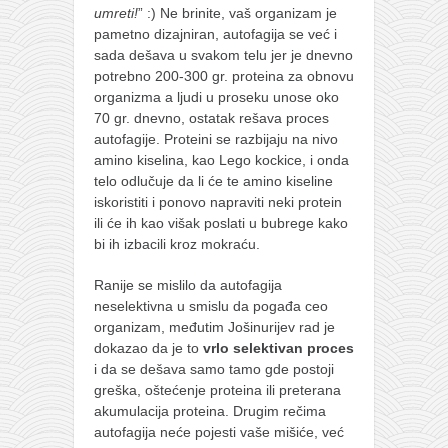
umreti!
” :) Ne brinite, vaš organizam je
pametno dizajniran, autofagija se već i
sada dešava u svakom telu jer je dnevno
potrebno 200-300 gr. proteina za obnovu
organizma a ljudi u proseku unose oko
70 gr. dnevno, ostatak rešava proces
autofagije. Proteini se razbijaju na nivo
amino kiselina, kao Lego kockice, i onda
telo odlučuje da li će te amino kiseline
iskoristiti i ponovo napraviti neki protein
ili će ih kao višak poslati u bubrege kako
bi ih izbacili kroz mokraću.
Ranije se mislilo da autofagija
neselektivna u smislu da pogađa ceo
organizam, međutim Jošinurijev rad je
dokazao da je to
vrlo selektivan proces
i da se dešava samo tamo gde postoji
greška, oštećenje proteina ili preterana
akumulacija proteina. Drugim rečima
autofagija neće pojesti vaše mišiće, već