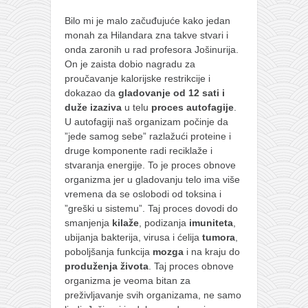
Bilo mi je malo začuđujuće kako jedan
monah za Hilandara zna takve stvari i
onda zaronih u rad profesora Jošinurija.
On je zaista dobio nagradu za
proučavanje kalorijske restrikcije i
dokazao da
gladovanje od 12 sati i
duže
izaziva
u telu
proces autofagije
.
U autofagiji naš organizam počinje da
”jede samog sebe” razlažući proteine i
druge komponente radi reciklaže i
stvaranja energije. To je proces obnove
organizma jer u gladovanju telo ima više
vremena da se oslobodi od toksina i
”greški u sistemu”. Taj proces dovodi do
smanjenja
kilaže
, podizanja
imuniteta
,
ubijanja bakterija, virusa i ćelija
tumora
,
poboljšanja funkcija
mozga
i na kraju do
produženja života
. Taj proces obnove
organizma je veoma bitan za
preživljavanje svih organizama, ne samo