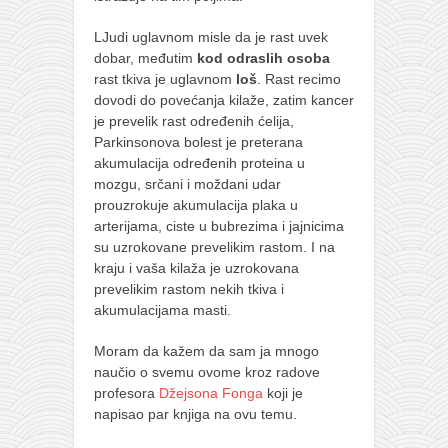
LJudi uglavnom misle da je rast uvek
dobar, međutim
kod odraslih osoba
rast tkiva je uglavnom
loš
. Rast recimo
dovodi do povećanja kilaže, zatim kancer
je prevelik rast određenih ćelija,
Parkinsonova bolest je preterana
akumulacija određenih proteina u
mozgu, srčani i moždani udar
prouzrokuje akumulacija plaka u
arterijama, ciste u bubrezima i jajnicima
su uzrokovane prevelikim rastom. I na
kraju i vaša kilaža je uzrokovana
prevelikim rastom nekih tkiva i
akumulacijama masti.
Moram da kažem da sam ja mnogo
naučio o svemu ovome kroz radove
profesora
Džejsona Fonga
koji je
napisao par knjiga na ovu temu.