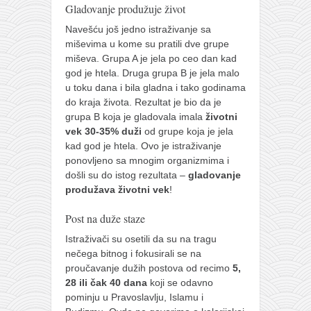
Gladovanje produžuje život
Navešću još jedno istraživanje sa
miševima u kome su pratili dve grupe
miševa. Grupa A je jela po ceo dan kad
god je htela. Druga grupa B je jela malo
u toku dana i bila gladna i tako godinama
do kraja života. Rezultat je bio da je
grupa B koja je gladovala imala
životni
vek 30-35% duži
od grupe koja je jela
kad god je htela. Ovo je istraživanje
ponovljeno sa mnogim organizmima i
došli su do istog rezultata –
gladovanje
produžava životni vek
!
Post na duže staze
Istraživači su osetili da su na tragu
nečega bitnog i fokusirali se na
proučavanje dužih postova od recimo
5,
28 ili čak 40 dana
koji se odavno
pominju u Pravoslavlju, Islamu i