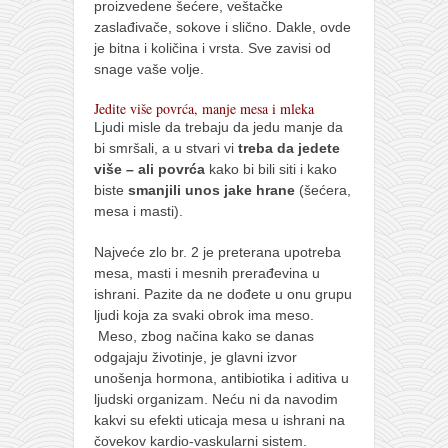
proizvedene šećere, veštačke
zaslađivače, sokove i slično. Dakle, ovde
je bitna i količina i vrsta. Sve zavisi od
snage vaše volje.
Jedite više povrća, manje mesa i mleka
Ljudi misle da trebaju da jedu manje da
bi smršali, a u stvari vi
treba da jedete
više – ali povrća
kako bi bili siti i kako
biste
smanjili unos jake hrane
(šećera,
mesa i masti).
Najveće zlo br. 2 je preterana upotreba
mesa, masti i mesnih prerađevina u
ishrani. Pazite da ne dođete u onu grupu
ljudi koja za svaki obrok ima meso.
Meso, zbog načina kako se danas
odgajaju životinje, je glavni izvor
unošenja hormona, antibiotika i aditiva u
ljudski organizam. Neću ni da navodim
kakvi su efekti uticaja mesa u ishrani na
čovekov kardio-vaskularni sistem.