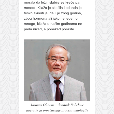
galerija kluba
morala da leži i slabije se kreće par
meseci. Kilaža je skočila i od tada je
članarina
teško skinuti je, da li je zbog godina,
kontakt
zbog hormona ali iako ne jedemo
mnogo, kilaža u našim godinama ne
besplatna e-knjiga
pada nikad, a ponekad poraste.
termini treninga
moja priča
moja priča
fotke
kontakt
Ћир
Jošinuri Ohsumi – dobitnik Nobelove
nagrade za proučavanje procesa autofagije