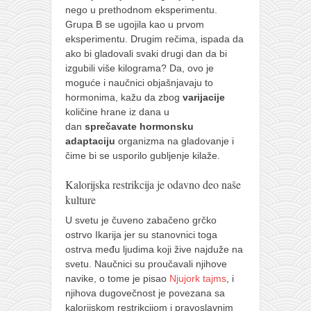
nego u prethodnom eksperimentu.
Grupa B se ugojila kao u prvom
eksperimentu. Drugim rečima, ispada da
ako bi gladovali svaki drugi dan da bi
izgubili više kilograma? Da, ovo je
moguće i naučnici objašnjavaju to
hormonima, kažu da zbog
varijacije
količine hrane iz dana u
dan
sprečavate
hormonsku
adaptaciju
organizma na gladovanje i
čime bi se usporilo gubljenje kilaže.
Kalorijska restrikcija je odavno deo naše
kulture
U svetu je čuveno zabačeno grčko
ostrvo Ikarija jer su stanovnici toga
ostrva među ljudima koji žive najduže na
svetu. Naučnici su proučavali njihove
navike, o tome je pisao
Njujork tajms
, i
njihova dugovečnost je povezana sa
kalorijskom restrikcijom i pravoslavnim