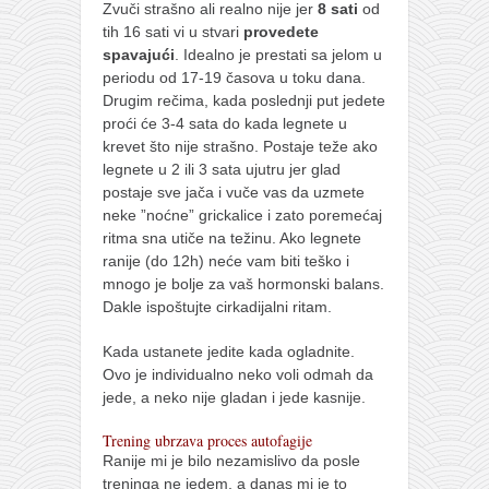
Zvuči strašno ali realno nije jer
8 sati
od
tih 16 sati vi u stvari
provedete
spavajući
. Idealno je prestati sa jelom u
periodu od 17-19 časova u toku dana.
Drugim rečima, kada poslednji put jedete
proći će 3-4 sata do kada legnete u
krevet što nije strašno. Postaje teže ako
legnete u 2 ili 3 sata ujutru jer glad
postaje sve jača i vuče vas da uzmete
neke ”noćne” grickalice i zato poremećaj
ritma sna utiče na težinu. Ako legnete
ranije (do 12h) neće vam biti teško i
mnogo je bolje za vaš hormonski balans.
Dakle ispoštujte cirkadijalni ritam.
Kada ustanete jedite kada ogladnite.
Ovo je individualno neko voli odmah da
jede, a neko nije gladan i jede kasnije.
Trening ubrzava proces autofagije
Ranije mi je bilo nezamislivo da posle
treninga ne jedem, a danas mi je to