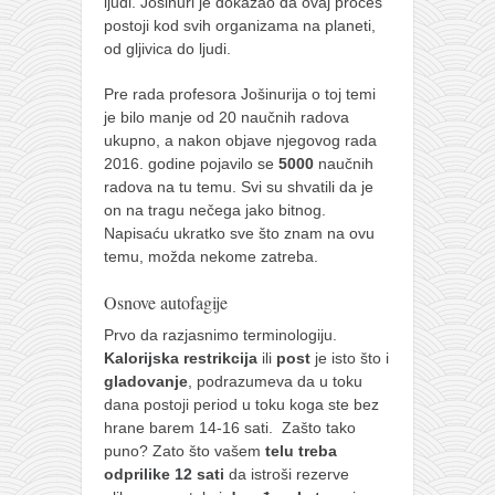
ljudi. Jošinuri je dokazao da ovaj proces
postoji kod svih organizama na planeti,
od gljivica do ljudi.
Pre rada profesora Jošinurija o toj temi
je bilo manje od 20 naučnih radova
ukupno, a nakon objave njegovog rada
2016. godine pojavilo se
5000
naučnih
radova na tu temu. Svi su shvatili da je
on na tragu nečega jako bitnog.
Napisaću ukratko sve što znam na ovu
temu, možda nekome zatreba.
Osnove autofagije
Prvo da razjasnimo terminologiju.
Kalorijska restrikcija
ili
post
je isto što i
gladovanje
, podrazumeva da u toku
dana postoji period u toku koga ste bez
hrane barem 14-16 sati. Zašto tako
puno? Zato što vašem
telu treba
odprilike 12 sati
da istroši rezerve