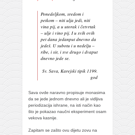
Ponedeljkom, sredom i
petkom – niti ulja jedi, niti
vina pij, a u utorak i četvrtak
– ulje i vino pij. I u svih ovih
pet dana jedanput dnevno da
jedeš. U subotu i u nedelju –
ribe, i sir, i sve drugo i dvaput
dnevno jede se.
Sv. Sava, Karejski tipik 1199.
god
Sava ovde naravno propisuje monasima
da se jede jednom dnevno ali je vidljiva
periodizacija ishrane, na isti način kao
što je pokazao naučni eksperiment osam
vekova kasnije.
Zapitam se zašto ovu dijetu zovu na