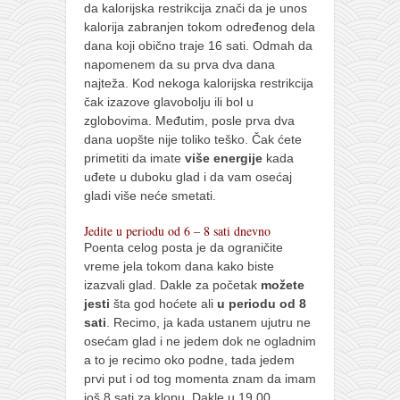
da kalorijska restrikcija znači da je unos
kalorija zabranjen tokom određenog dela
dana koji obično traje 16 sati. Odmah da
napomenem da su prva dva dana
najteža. Kod nekoga kalorijska restrikcija
čak izazove glavobolju ili bol u
zglobovima. Međutim, posle prva dva
dana uopšte nije toliko teško. Čak ćete
primetiti da imate
više energije
kada
uđete u duboku glad i da vam osećaj
gladi više neće smetati.
Jedite u periodu od 6 – 8 sati dnevno
Poenta celog posta je da ograničite
vreme jela tokom dana kako biste
izazvali glad. Dakle za početak
možete
jesti
šta god hoćete ali
u periodu od 8
sati
. Recimo, ja kada ustanem ujutru ne
osećam glad i ne jedem dok ne ogladnim
a to je recimo oko podne, tada jedem
prvi put i od tog momenta znam da imam
još 8 sati za klopu. Dakle u 19.00