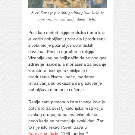
Sveti Sava je pre 800 godina pisao kako je
post osnova uzdizanja duha i tela.
Post kao metod higijene
duha i tela
koji
je vodio poboljšanju zdravlja i produženju
života bio je poznat još od antičkih
davnina. Post je ugrađen u religiju
Vizantije kao najbolji način da se podigne
zdravlje naroda
, a monasima za jačanje
karaktera, bistrije razmišljanje i
produženje života. Inače, moderna
istraživanja su pokazala da gladovanje
poboljšava memoriju i učenje.
Ranije sam pomenuo istraživanje koje je
potvrdilo da post tj. kalorijska restrikcija
svakog drugog dana ima više efekta
nego kada se primenjuje svaki dan. Zar
to nije isto rekao i Sveti Sava u
Karejskom tipiku
1199. godine?