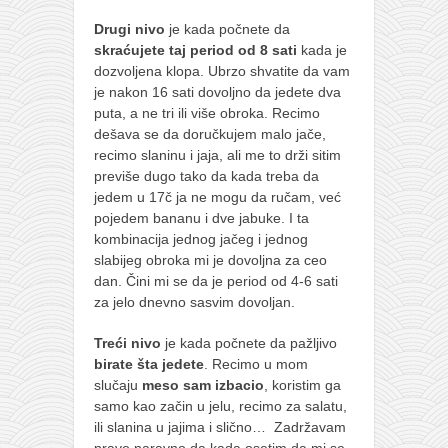
Drugi nivo
je kada počnete da
skraćujete taj period od 8 sati
kada je
dozvoljena klopa. Ubrzo shvatite da vam
je nakon 16 sati dovoljno da jedete dva
puta, a ne tri ili više obroka. Recimo
dešava se da doručkujem malo jače,
recimo slaninu i jaja, ali me to drži sitim
previše dugo tako da kada treba da
jedem u 17č ja ne mogu da ručam, već
pojedem bananu i dve jabuke. I ta
kombinacija jednog jačeg i jednog
slabijeg obroka mi je dovoljna za ceo
dan. Čini mi se da je period od 4-6 sati
za jelo dnevno sasvim dovoljan.
Treći nivo
je kada počnete da pažljivo
birate šta jedete
. Recimo u mom
slučaju
meso sam izbacio
, koristim ga
samo kao začin u jelu, recimo za salatu,
ili slanina u jajima i slično… Zadržavam