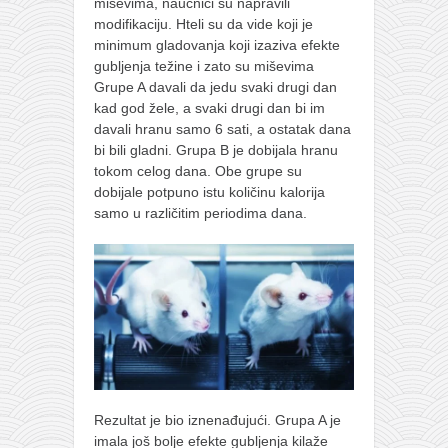
miševima, naučnici su napravili
modifikaciju. Hteli su da vide koji je
minimum gladovanja koji izaziva efekte
gubljenja težine i zato su miševima
Grupe A davali da jedu svaki drugi dan
kad god žele, a svaki drugi dan bi im
davali hranu samo 6 sati, a ostatak dana
bi bili gladni. Grupa B je dobijala hranu
tokom celog dana. Obe grupe su
dobijale potpuno istu količinu kalorija
samo u različitim periodima dana.
Rezultat je bio iznenađujući. Grupa A je
imala još bolje efekte gubljenja kilaže