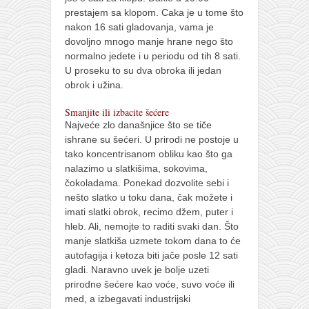
prestajem sa klopom. Caka je u tome što
nakon 16 sati gladovanja, vama je
dovoljno mnogo manje hrane nego što
normalno jedete i u periodu od tih 8 sati.
U proseku to su dva obroka ili jedan
obrok i užina.
Smanjite ili izbacite šećere
Najveće zlo današnjice što se tiče
ishrane su šećeri. U prirodi ne postoje u
tako koncentrisanom obliku kao što ga
nalazimo u slatkišima, sokovima,
čokoladama. Ponekad dozvolite sebi i
nešto slatko u toku dana, čak možete i
imati slatki obrok, recimo džem, puter i
hleb. Ali, nemojte to raditi svaki dan. Što
manje slatkiša uzmete tokom dana to će
autofagija i ketoza biti jače posle 12 sati
gladi. Naravno uvek je bolje uzeti
prirodne šećere kao voće, suvo voće ili
med, a izbegavati industrijski