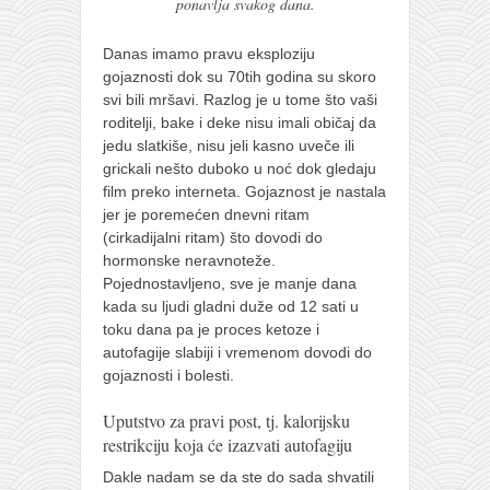
ponavlja svakog dana.
Danas imamo pravu eksploziju
gojaznosti dok su 70tih godina su skoro
svi bili mršavi. Razlog je u tome što vaši
roditelji, bake i deke nisu imali običaj da
jedu slatkiše, nisu jeli kasno uveče ili
grickali nešto duboko u noć dok gledaju
film preko interneta. Gojaznost je nastala
jer je poremećen dnevni ritam
(cirkadijalni ritam) što dovodi do
hormonske neravnoteže.
Pojednostavljeno, sve je manje dana
kada su ljudi gladni duže od 12 sati u
toku dana pa je proces ketoze i
autofagije slabiji i vremenom dovodi do
gojaznosti i bolesti.
Uputstvo za pravi post, tj. kalorijsku
restrikciju koja će izazvati autofagiju
Dakle nadam se da ste do sada shvatili