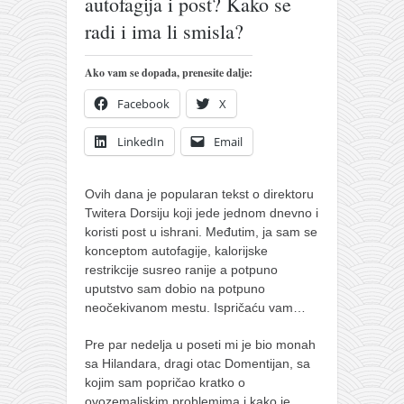
autofagija i post? Kako se
pravoslavlje
radi i ima li smisla?
zabranjena istorija
ćirilica
Ako vam se dopada, prenesite dalje:
porodične priče
Facebook
X
umesto tvitera
LinkedIn
Email
kalendar srpski
azbuki i knjige
Ovih dana je popularan tekst o direktoru
Okinava karate
Twitera Dorsiju koji jede jednom dnevno i
koristi post u ishrani. Međutim, ja sam se
najnovije na blogu
konceptom autofagije, kalorijske
restrikcije susreo ranije a potpuno
moje beleške
uputstvo sam dobio na potpuno
istorija karatea
neočekivanom mestu. Ispričaću vam…
bubishi
Pre par nedelja u poseti mi je bio monah
karate
sa Hilandara, dragi otac Domentijan, sa
kojim sam popričao kratko o
kihon
ovozemaljskim problemima i kako je