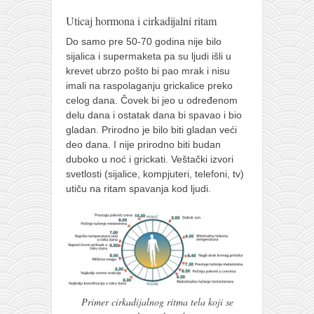
Uticaj hormona i cirkadijalni ritam
Do samo pre 50-70 godina nije bilo
sijalica i supermaketa pa su ljudi išli u
krevet ubrzo pošto bi pao mrak i nisu
imali na raspolaganju grickalice preko
celog dana. Čovek bi jeo u određenom
delu dana i ostatak dana bi spavao i bio
gladan. Prirodno je bilo biti gladan veći
deo dana. I nije prirodno biti budan
duboko u noć i grickati. Veštački izvori
svetlosti (sijalice, kompjuteri, telefoni, tv)
utiču na ritam spavanja kod ljudi.
Primer cirkadijalnog ritma tela koji se