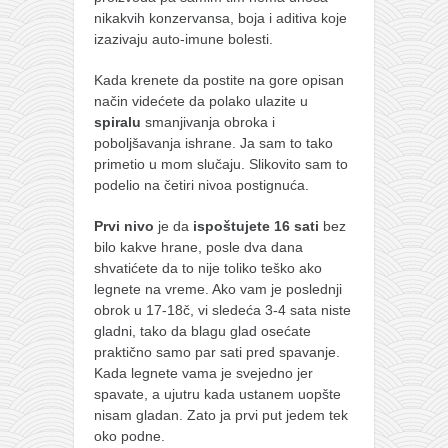
nikakvih konzervansa, boja i aditiva koje
izazivaju auto-imune bolesti.
Kada krenete da postite na gore opisan
način videćete da polako ulazite u
spiralu
smanjivanja obroka i
poboljšavanja ishrane. Ja sam to tako
primetio u mom slučaju. Slikovito sam to
podelio na četiri nivoa postignuća.
Prvi nivo
je da
ispoštujete 16 sati
bez
bilo kakve hrane, posle dva dana
shvatićete da to nije toliko teško ako
legnete na vreme. Ako vam je poslednji
obrok u 17-18č, vi sledeća 3-4 sata niste
gladni, tako da blagu glad osećate
praktično samo par sati pred spavanje.
Kada legnete vama je svejedno jer
spavate, a ujutru kada ustanem uopšte
nisam gladan. Zato ja prvi put jedem tek
oko podne.