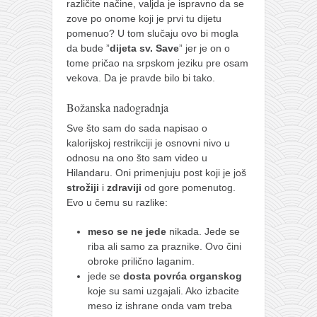
različite načine, valjda je ispravno da se
zove po onome koji je prvi tu dijetu
pomenuo? U tom slučaju ovo bi mogla
da bude ”
dijeta sv. Save
” jer je on o
tome pričao na srpskom jeziku pre osam
vekova. Da je pravde bilo bi tako.
Božanska nadogradnja
Sve što sam do sada napisao o
kalorijskoj restrikciji je osnovni nivo u
odnosu na ono što sam video u
Hilandaru. Oni primenjuju post koji je još
strožiji
i
zdraviji
od gore pomenutog.
Evo u čemu su razlike:
meso se ne jede
nikada. Jede se
riba ali samo za praznike. Ovo čini
obroke prilično laganim.
jede se
dosta povrća organskog
koje su sami uzgajali. Ako izbacite
meso iz ishrane onda vam treba