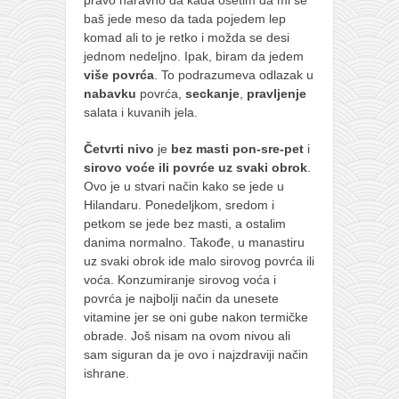
pravo naravno da kada osetim da mi se
baš jede meso da tada pojedem lep
komad ali to je retko i možda se desi
jednom nedeljno. Ipak, biram da jedem
više povrća
. To podrazumeva odlazak u
nabavku
povrća,
seckanje
,
pravljenje
salata i kuvanih jela.
Četvrti nivo
je
bez masti pon-sre-pet
i
sirovo voće ili povrće uz svaki obrok
.
Ovo je u stvari način kako se jede u
Hilandaru. Ponedeljkom, sredom i
petkom se jede bez masti, a ostalim
danima normalno. Takođe, u manastiru
uz svaki obrok ide malo sirovog povrća ili
voća. Konzumiranje sirovog voća i
povrća je najbolji način da unesete
vitamine jer se oni gube nakon termičke
obrade. Još nisam na ovom nivou ali
sam siguran da je ovo i najzdraviji način
ishrane.