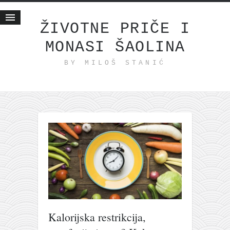
ŽIVOTNE PRIČE I
MONASI ŠAOLINA
Početna
BY MILOŠ STANIĆ
Životne priče
najnovije na blogu
internet poslovanje
ishranom do zdravlja
moj haiku
momenti i mesta
bonus sadržaj
Svetlopis
zakonopravilo
Kalorijska restrikcija,
duhovni otac