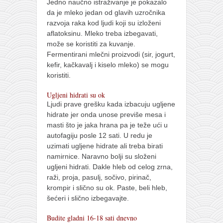
Jedno naučno istraživanje je pokazalo
da je mleko jedan od glavih uzročnika
razvoja raka kod ljudi koji su izloženi
aflatoksinu. Mleko treba izbegavati,
može se koristiti za kuvanje.
Fermentirani mlečni proizvodi (sir, jogurt,
kefir, kačkavalj i kiselo mleko) se mogu
koristiti.
Ugljeni hidrati su ok
Ljudi prave grešku kada izbacuju ugljene
hidrate jer onda unose previše mesa i
masti što je jaka hrana pa je teže ući u
autofagiju posle 12 sati. U redu je
uzimati ugljene hidrate ali treba birati
namirnice. Naravno bolji su složeni
ugljeni hidrati. Dakle hleb od celog zrna,
raži, proja, pasulj, sočivo, pirinač,
krompir i slično su ok. Paste, beli hleb,
šećeri i slično izbegavajte.
Budite gladni 16-18 sati dnevno