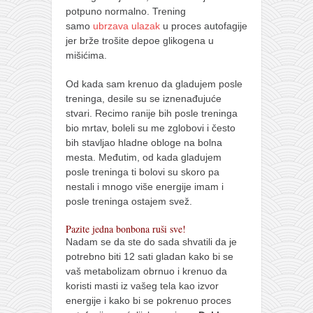
potpuno normalno. Trening
samo
ubrzava ulazak
u proces autofagije
jer brže trošite depoe glikogena u
mišićima.
Od kada sam krenuo da gladujem posle
treninga, desile su se iznenađujuće
stvari. Recimo ranije bih posle treninga
bio mrtav, boleli su me zglobovi i često
bih stavljao hladne obloge na bolna
mesta. Međutim, od kada gladujem
posle treninga ti bolovi su skoro pa
nestali i mnogo više energije imam i
posle treninga ostajem svež.
Pazite jedna bonbona ruši sve!
Nadam se da ste do sada shvatili da je
potrebno biti 12 sati gladan kako bi se
vaš metabolizam obrnuo i krenuo da
koristi masti iz vašeg tela kao izvor
energije i kako bi se pokrenuo proces