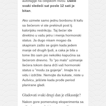
autofagije na ćelijskom nivou.
Dakle
svaki sledeći sat posle 12 sati je
bitan
.
Ako uzmete samo jednu bonbonu ili kafu
sa šećerom vi ste prekinuli post tj.
kalorijsku restrikciju. Taj šećer ide
direktno u vašu jetru i menja hormonski
status. Ja dugo nisam mogao da
skapiram zašto se gojim kada jedem
manje od drugih ljudi, a caka je bila u
tome što sam pio nekoliko kapućina sa
šećerom dnevno. To ”po malo” uzimanje
šećera tokom dana drži vaš hormonski
status u ”modu za gojenje”. Imajte to u
vidu i izdržite. Nemojte da kukate, niste u
Aušvicu, ješćete kada prođe period
planirane gladi.
Gladovati svaki drugi dan je efikasnije?
Nakon gore pomenutog eksperimenta sa