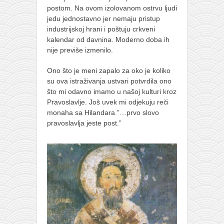
postom. Na ovom izolovanom ostrvu ljudi
jedu jednostavno jer nemaju pristup
industrijskoj hrani i poštuju crkveni
kalendar od davnina. Moderno doba ih
nije previše izmenilo.
Ono što je meni zapalo za oko je koliko
su ova istraživanja ustvari potvrdila ono
što mi odavno imamo u našoj kulturi kroz
Pravoslavlje. Još uvek mi odjekuju reči
monaha sa Hilandara ”…prvo slovo
pravoslavlja jeste post.”