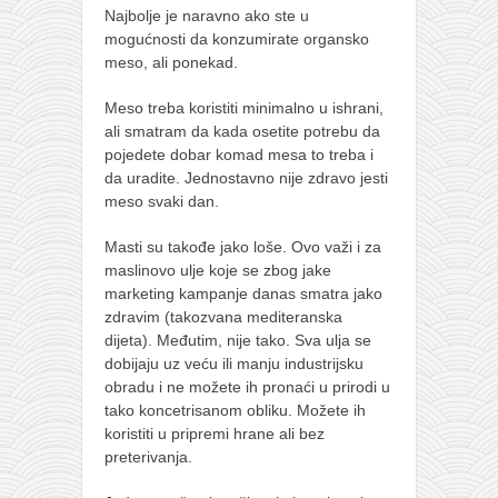
Najbolje je naravno ako ste u
mogućnosti da konzumirate organsko
meso, ali ponekad.
Meso treba koristiti minimalno u ishrani,
ali smatram da kada osetite potrebu da
pojedete dobar komad mesa to treba i
da uradite. Jednostavno nije zdravo jesti
meso svaki dan.
Masti su takođe jako loše. Ovo važi i za
maslinovo ulje koje se zbog jake
marketing kampanje danas smatra jako
zdravim (takozvana mediteranska
dijeta). Međutim, nije tako. Sva ulja se
dobijaju uz veću ili manju industrijsku
obradu i ne možete ih pronaći u prirodi u
tako koncetrisanom obliku. Možete ih
koristiti u pripremi hrane ali bez
preterivanja.