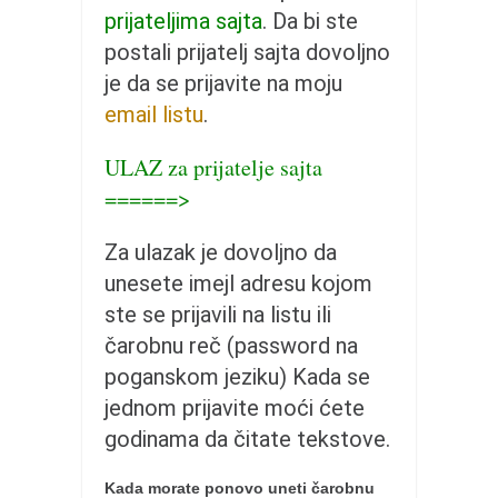
pravoslavlje
prijateljima sajta
. Da bi ste
zabranjena istorija
postali prijatelj sajta dovoljno
ćirilica
je da se prijavite na moju
email listu
.
porodične priče
umesto tvitera
ULAZ za prijatelje sajta
kalendar srpski
======>
azbuki i knjige
Za ulazak je dovoljno da
Okinava karate
unesete imejl adresu kojom
najnovije na blogu
ste se prijavili na listu ili
moje beleške
čarobnu reč (password na
istorija karatea
poganskom jeziku) Kada se
jednom prijavite moći ćete
bubishi
godinama da čitate tekstove.
karate
kihon
Kada morate ponovo uneti čarobnu