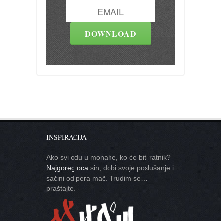
INSPIRACIJA
Ako svi odu u monahe, ko će biti ratnik?
Najgoreg oca
sin, dobi svoje poslušanje i
sačini od pera mač. Trudim se…
praštajte.