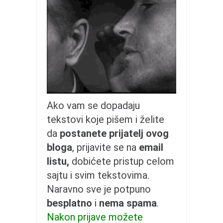
galerija kluba
članarina
kontakt
besplatna e-knjiga
termini treninga
moja priča
moja priča
Ako vam se dopadaju
fotke
tekstovi koje pišem i želite
kontakt
da
postanete prijatelj ovog
bloga
, prijavite se na
email
Ћир
listu,
dobićete pristup celom
sajtu i svim tekstovima.
Naravno sve je potpuno
besplatno
i
nema spama
.
Nakon prijave možete