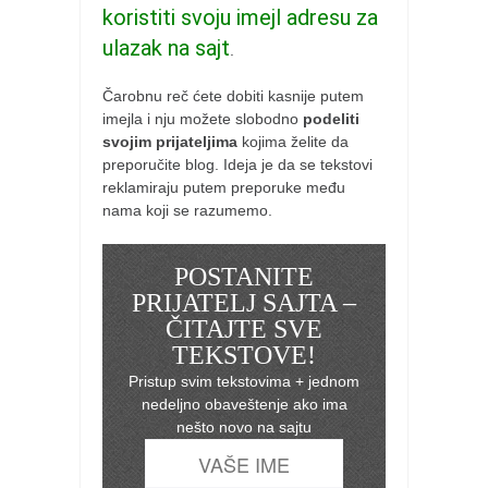
koristiti svoju imejl adresu za
ulazak na sajt
.
Čarobnu reč ćete dobiti kasnije putem
imejla i nju možete slobodno
podeliti
svojim prijateljima
kojima želite da
preporučite blog. Ideja je da se tekstovi
reklamiraju putem preporuke među
nama koji se razumemo.
POSTANITE
PRIJATELJ SAJTA –
ČITAJTE SVE
TEKSTOVE!
Pristup svim tekstovima + jednom
nedeljno obaveštenje ako ima
nešto novo na sajtu