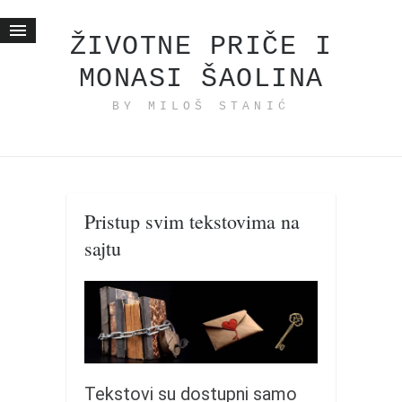
ŽIVOTNE PRIČE I
MONASI ŠAOLINA
Početna
BY MILOŠ STANIĆ
Životne priče
najnovije na blogu
internet poslovanje
ishranom do zdravlja
Pristup svim tekstovima na
moj haiku
sajtu
momenti i mesta
bonus sadržaj
Svetlopis
zakonopravilo
duhovni otac
Tekstovi su dostupni samo