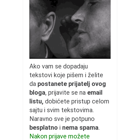
galerija kluba
članarina
kontakt
besplatna e-knjiga
termini treninga
moja priča
moja priča
Ako vam se dopadaju
fotke
tekstovi koje pišem i želite
kontakt
da
postanete prijatelj ovog
bloga
, prijavite se na
email
Ћир
listu,
dobićete pristup celom
sajtu i svim tekstovima.
Naravno sve je potpuno
besplatno
i
nema spama
.
Nakon prijave možete