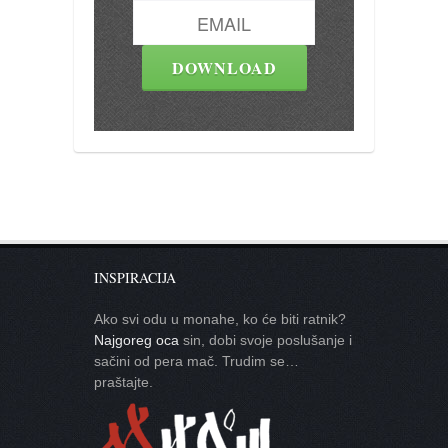
INSPIRACIJA
Ako svi odu u monahe, ko će biti ratnik?
Najgoreg oca
sin, dobi svoje poslušanje i
sačini od pera mač. Trudim se…
praštajte.