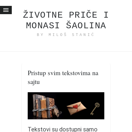
ŽIVOTNE PRIČE I
MONASI ŠAOLINA
Početna
BY MILOŠ STANIĆ
Životne priče
najnovije na blogu
internet poslovanje
ishranom do zdravlja
Pristup svim tekstovima na
moj haiku
sajtu
momenti i mesta
bonus sadržaj
Svetlopis
zakonopravilo
duhovni otac
Tekstovi su dostupni samo