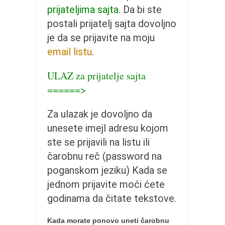
pravoslavlje
prijateljima sajta
. Da bi ste
zabranjena istorija
postali prijatelj sajta dovoljno
ćirilica
je da se prijavite na moju
email listu
.
porodične priče
umesto tvitera
ULAZ za prijatelje sajta
kalendar srpski
======>
azbuki i knjige
Za ulazak je dovoljno da
Okinava karate
unesete imejl adresu kojom
najnovije na blogu
ste se prijavili na listu ili
moje beleške
čarobnu reč (password na
istorija karatea
poganskom jeziku) Kada se
jednom prijavite moći ćete
bubishi
godinama da čitate tekstove.
karate
kihon
Kada morate ponovo uneti čarobnu