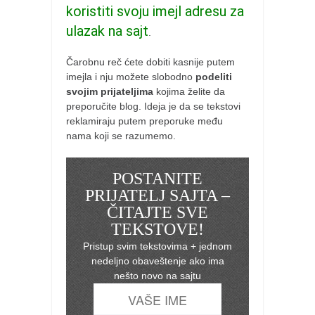
koristiti svoju imejl adresu za
ulazak na sajt
.
Čarobnu reč ćete dobiti kasnije putem
imejla i nju možete slobodno
podeliti
svojim prijateljima
kojima želite da
preporučite blog. Ideja je da se tekstovi
reklamiraju putem preporuke među
nama koji se razumemo.
POSTANITE
PRIJATELJ SAJTA –
ČITAJTE SVE
TEKSTOVE!
Pristup svim tekstovima + jednom
nedeljno obaveštenje ako ima
nešto novo na sajtu