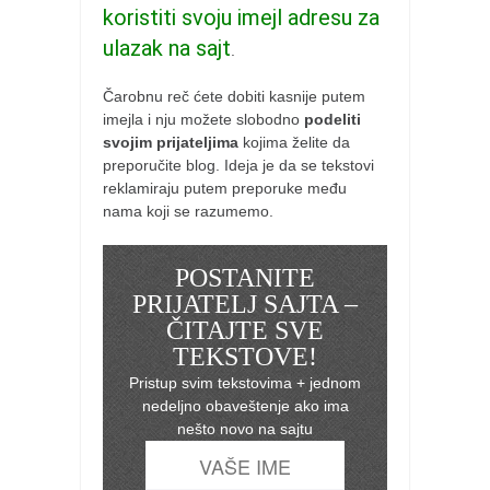
koristiti svoju imejl adresu za
ulazak na sajt
.
Čarobnu reč ćete dobiti kasnije putem
imejla i nju možete slobodno
podeliti
svojim prijateljima
kojima želite da
preporučite blog. Ideja je da se tekstovi
reklamiraju putem preporuke među
nama koji se razumemo.
POSTANITE
PRIJATELJ SAJTA –
ČITAJTE SVE
TEKSTOVE!
Pristup svim tekstovima + jednom
nedeljno obaveštenje ako ima
nešto novo na sajtu