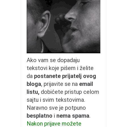
galerija kluba
članarina
kontakt
besplatna e-knjiga
termini treninga
moja priča
moja priča
Ako vam se dopadaju
fotke
tekstovi koje pišem i želite
kontakt
da
postanete prijatelj ovog
bloga
, prijavite se na
email
Ћир
listu,
dobićete pristup celom
sajtu i svim tekstovima.
Naravno sve je potpuno
besplatno
i
nema spama
.
Nakon prijave možete