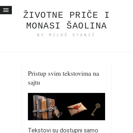
ŽIVOTNE PRIČE I
MONASI ŠAOLINA
Početna
BY MILOŠ STANIĆ
Životne priče
najnovije na blogu
internet poslovanje
ishranom do zdravlja
Pristup svim tekstovima na
moj haiku
sajtu
momenti i mesta
bonus sadržaj
Svetlopis
zakonopravilo
duhovni otac
Tekstovi su dostupni samo