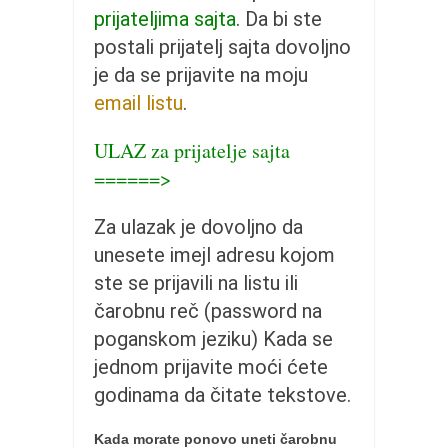
pravoslavlje
prijateljima sajta
. Da bi ste
zabranjena istorija
postali prijatelj sajta dovoljno
ćirilica
je da se prijavite na moju
email listu
.
porodične priče
umesto tvitera
ULAZ za prijatelje sajta
kalendar srpski
======>
azbuki i knjige
Za ulazak je dovoljno da
Okinava karate
unesete imejl adresu kojom
najnovije na blogu
ste se prijavili na listu ili
moje beleške
čarobnu reč (password na
istorija karatea
poganskom jeziku) Kada se
jednom prijavite moći ćete
bubishi
godinama da čitate tekstove.
karate
kihon
Kada morate ponovo uneti čarobnu