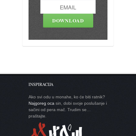
INSPIRACIJA
Ako svi odu u monahe, ko će biti ratnik?
Najgoreg oca
sin, dobi svoje poslušanje i
sačini od pera mač. Trudim se…
praštajte.