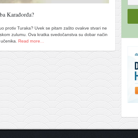
oba Karađorđa?
uo protiv Turaka? Uvek se pitam zašto ovakve stvari ne
urskom zulumu. Ova kratka svedočanstva su dobar način
 učenika.
Read more…