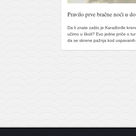
naihanchi
Pravilo prve bračne noći u d
kushanku
passai
Da li znate zašto je Karađorđe kren
učimo u školi? Evo jedne priče o t
temashiwari
da se skrene pažnja kod uspavanih
kobudo
nunchaku
bo
tonfa
sai
timbei rochin
tsunami dojo
program
snimci nastupa