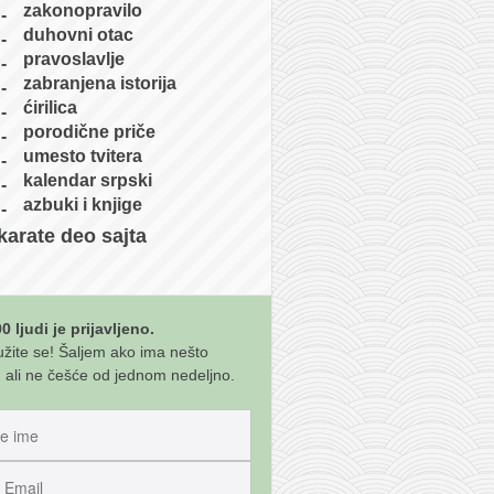
zakonopravilo
duhovni otac
pravoslavlje
zabranjena istorija
ćirilica
porodične priče
umesto tvitera
kalendar srpski
azbuki i knjige
karate deo sajta
0 ljudi je prijavljeno.
užite se! Šaljem ako ima nešto
 ali ne češće od jednom nedeljno.