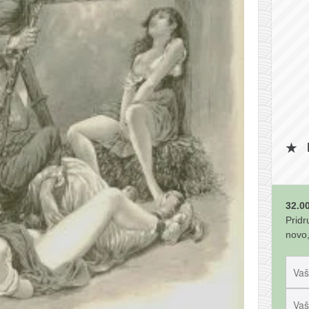
32.00
Pridr
novo,