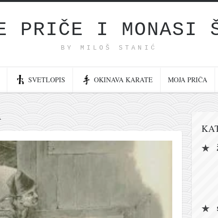
E PRIČE I MONASI 
BY MILOŠ STANIĆ
SVETLOPIS
OKINAVA KARATE
MOJA PRIČA
А
KA