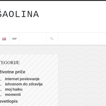
ŠAOLINA
ЋИР
TEGORIJE
životne priče
internet poslovanje
ishranom do zdravlja
moj haiku
momenti
svetlopis