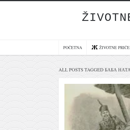
ŽIVOTN
Početna
Životne priče
najnovije na blogu
POČETNA
ŽIVOTNE PRIČE
internet poslovanje
ishranom do zdravlja
ALL POSTS TAGGED БАБА НАТ
moj haiku
momenti i mesta
bonus sadržaj
Svetlopis
zakonopravilo
duhovni otac