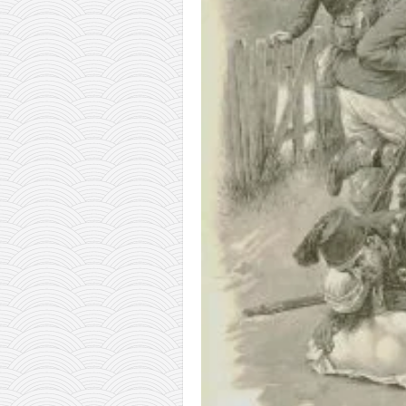
pravoslavlje
zabranjena istorija
ćirilica
porodične priče
umesto tvitera
kalendar srpski
azbuki i knjige
Okinava karate
najnovije na blogu
moje beleške
istorija karatea
bubishi
karate
kihon