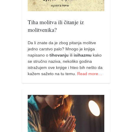
pravoslavlje
zabranjena istorija
Tiha molitva ili čitanje iz
ćirilica
molitvenika?
porodične priče
umesto tvitera
Da li znate da je zbog pitanja molitve
jedno carstvo palo? Mnogo je knjiga
kalendar srpski
napisano o
tihovanju
ili
isihazmu
kako
azbuki i knjige
se stručno naziva, nekoliko godina
istražujem ove knjige i hteo bih nešto da
Okinava karate
kažem sažeto na tu temu.
Read more…
najnovije na blogu
moje beleške
istorija karatea
bubishi
karate
kihon