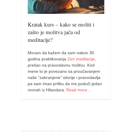
naihanchi
kushanku
Kratak kurs – kako se moliti i
passai
zašto je molitva jača od
temashiwari
meditacije?
kobudo
Moram da kažem da sam nakon 30
nunchaku
godina praktikovanja
Zen meditacije
,
bo
prešao na pravoslavnu molitvu. Kod
mene to je povezano sa proučavanjem
tonfa
naše ”zabranjene” istorije i pravoslavlja
sai
pa sam imao priliku da me poduči jedan
monah iz Hilandara.
Read more…
timbei rochin
tsunami dojo
program
snimci nastupa