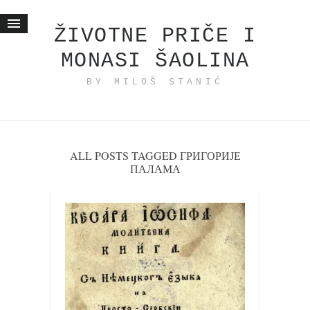
ŽIVOTNE PRIČE I
MONASI ŠAOLINA
Početna
BY MILOŠ STANIĆ
Životne priče
najnovije na blogu
internet poslovanje
ishranom do zdravlja
ALL POSTS TAGGED ГРИГОРИЈЕ
ПАЛАМА
moj haiku
momenti i mesta
bonus sadržaj
Svetlopis
zakonopravilo
duhovni otac