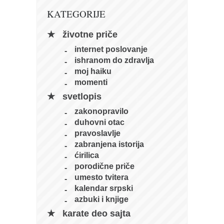
galerija kluba
KATEGORIJE
članarina
kontakt
životne priče
internet poslovanje
besplatna e-knjiga
ishranom do zdravlja
termini treninga
moj haiku
momenti
moja priča
svetlopis
moja priča
zakonopravilo
fotke
duhovni otac
kontakt
pravoslavlje
zabranjena istorija
Ћир
ćirilica
porodične priče
umesto tvitera
kalendar srpski
azbuki i knjige
karate deo sajta