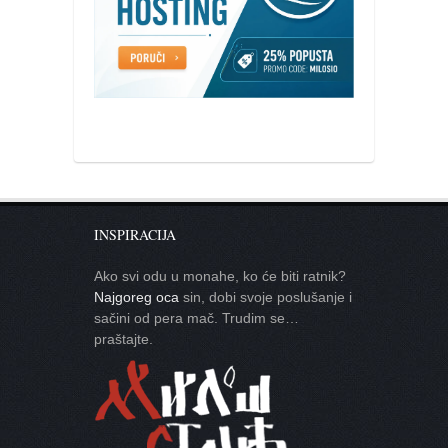
INSPIRACIJA
Ako svi odu u monahe, ko će biti ratnik?
Najgoreg oca
sin, dobi svoje poslušanje i
sačini od pera mač. Trudim se…
praštajte.