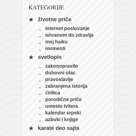
pravoslavlje
KATEGORIJE
zabranjena istorija
životne priče
ćirilica
internet poslovanje
porodične priče
ishranom do zdravlja
umesto tvitera
moj haiku
momenti
kalendar srpski
svetlopis
azbuki i knjige
zakonopravilo
Okinava karate
duhovni otac
pravoslavlje
najnovije na blogu
zabranjena istorija
moje beleške
ćirilica
porodične priče
istorija karatea
umesto tvitera
bubishi
kalendar srpski
azbuki i knjige
karate
karate deo sajta
kihon