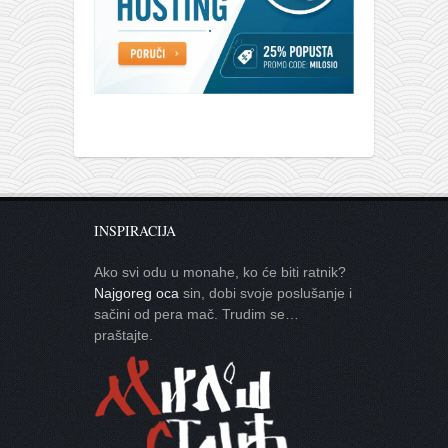
galerija kluba
članarina
kontakt
besplatna e-knjiga
termini treninga
moja priča
moja priča
INSPIRACIJA
fotke
kontakt
Ako svi odu u monahe, ko će biti ratnik?
Najgoreg oca
sin, dobi svoje poslušanje i
Ћир
sačini od pera mač. Trudim se…
praštajte.