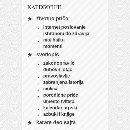
pravoslavlje
KATEGORIJE
zabranjena istorija
životne priče
ćirilica
internet poslovanje
porodične priče
ishranom do zdravlja
umesto tvitera
moj haiku
momenti
kalendar srpski
svetlopis
azbuki i knjige
zakonopravilo
Okinava karate
duhovni otac
pravoslavlje
najnovije na blogu
zabranjena istorija
moje beleške
ćirilica
porodične priče
istorija karatea
umesto tvitera
bubishi
kalendar srpski
azbuki i knjige
karate
karate deo sajta
kihon