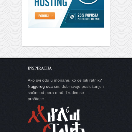
galerija kluba
članarina
kontakt
besplatna e-knjiga
termini treninga
moja priča
moja priča
INSPIRACIJA
fotke
kontakt
Ako svi odu u monahe, ko će biti ratnik?
Najgoreg oca
sin, dobi svoje poslušanje i
Ћир
sačini od pera mač. Trudim se…
praštajte.