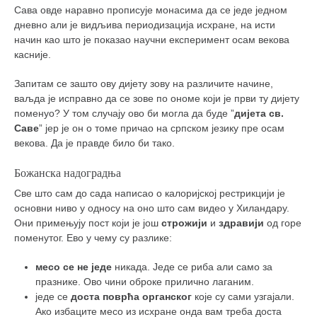
Сава овде наравно прописује монасима да се једе једном
дневно али је видљива периодизација исхране, на исти
начин као што је показао научни експеримент осам векова
касније.
Запитам се зашто ову дијету зову на различите начине,
ваљда је исправно да се зове по ономе који је први ту дијету
поменуо? У том случају ово би могла да буде ”
дијета св.
Саве
” јер је он о томе причао на српском језику пре осам
векова. Да је правде било би тако.
Божанска надоградња
Све што сам до сада написао о калоријској рестрикцији је
основни ниво у односу на оно што сам видео у Хиландару.
Они примењују пост који је још
строжији
и
здравији
од горе
поменутог. Ево у чему су разлике:
месо се не једе
никада. Једе се риба али само за
празнике. Ово чини оброке прилично лаганим.
једе се
доста поврћа органског
које су сами узгајали.
Ако избаците месо из исхране онда вам треба доста