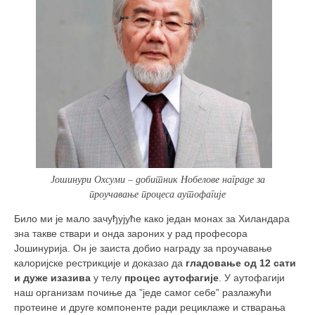
снимци наступа
галерија клуба
чланарина
контакт
бесплатна е-књига
термини тренинга
моја прича
моја прича
Јошинури Охсуми – добитник Нобелове награде за
фотке
проучавање процеса аутофагије
контакт
Било ми је мало зачуђујуће како један монах за Хиландара
зна такве ствари и онда зароних у рад професора
Јошинурија. Он је заиста добио награду за проучавање
калоријске рестрикције и доказао да
гладовање од 12 сати
и дуже
изазива
у телу
процес аутофагије
. У аутофагији
наш организам почиње да ”једе самог себе” разлажући
протеине и друге компоненте ради рециклаже и стварања