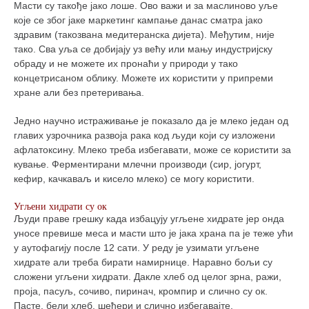
Масти су такође јако лоше. Ово важи и за маслиново уље
које се због јаке маркетинг кампање данас сматра јако
здравим (такозвана медитеранска дијета). Међутим, није
тако. Сва уља се добијају уз већу или мању индустријску
обраду и не можете их пронаћи у природи у тако
концетрисаном облику. Можете их користити у припреми
хране али без претеривања.
Једно научно истраживање је показало да је млеко један од
главих узрочника развоја рака код људи који су изложени
афлатоксину. Млеко треба избегавати, може се користити за
кување. Ферментирани млечни производи (сир, јогурт,
кефир, качкаваљ и кисело млеко) се могу користити.
Угљени хидрати су ок
Људи праве грешку када избацују угљене хидрате јер онда
уносе превише меса и масти што је јака храна па је теже ући
у аутофагију после 12 сати. У реду је узимати угљене
хидрате али треба бирати намирнице. Наравно бољи су
сложени угљени хидрати. Дакле хлеб од целог зрна, ражи,
проја, пасуљ, сочиво, пиринач, кромпир и слично су ок.
Пасте, бели хлеб, шећери и слично избегавајте.