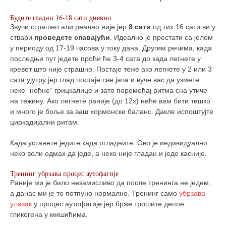
Будите гладни 16-18 сати дневно
Звучи страшно али реално није јер
8 сати
од тих 16 сати ви у
ствари
проведете спавајући
. Идеално је престати са јелом
у периоду од 17-19 часова у току дана. Другим речима, када
последњи пут једете проћи ће 3-4 сата до када легнете у
кревет што није страшно. Постаје теже ако легнете у 2 или 3
сата ујутру јер глад постаје све јача и вуче вас да узмете
неке ”ноћне” грицкалице и зато поремећај ритма сна утиче
на тежину. Ако легнете раније (до 12х) неће вам бити тешко
и много је боље за ваш хормонски баланс. Дакле испоштујте
циркадијални ритам.
Када устанете једите када огладните. Ово је индивидуално
неко воли одмах да једе, а неко није гладан и једе касније.
Тренинг убрзава процес аутофагије
Раније ми је било незамисливо да после тренинга не једем,
а данас ми је то потпуно нормално. Тренинг само
убрзава
улазак
у процес аутофагије јер брже трошите депое
гликогена у мишићима.