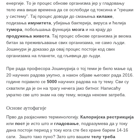
енергије. То је процес обнове организма јер у гладовању
тело има више времена да се ослободи од токсина и ”грешки
у систему”. Тај процес доводи до смањења
килаже
,
подизања
имунитета
, убијања бактерија, вируса и ћелија
тумора
, побољшања функција
мозга
и на крају до
продужења живота
. Тај процес обнове организма је веома
битан за преживљавање свих организама, не само људи.
Јошинури је доказао да овај процес постоји код свих
организама на планети, од гљивица до људи.
Пре рада професора Јошинурија о тој теми је било мање од
20 научних радова укупно, а након објаве његовог рада 2016.
године појавило се
5000
научних радова на ту тему. Сви су
схватили да је он на трагу нечега јако битног. Написаћу
укратко све што знам на ову тему, можда некоме затреба.
Основе аутофагије
Прво да разјаснимо терминологију.
Калоријска рестрикција
или
пост
је исто што и
гладовање
, подразумева да у току
дана постоји период у току кога сте без хране барем 14-16
сати. Зашто тако пуно? Зато што вашем
телу треба