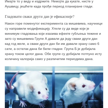
Имајте то у виду и издржите. Немојте да кукате, нисте у
Аушвицу, јешћете када прође период планиране глади.
Гладовати сваки други дан је ефикасније?
Након горе поменутог експеримента са мишевима, научници
су направили модификацију. Хтели су да виде који је
минимум гладовања који изазива ефекте губљења тежине и
зато су мишевима Групе А давали да једу сваки други дан
кад год желе, а сваки други дан би им давали храну само 6
сати, а остатак дана би били гладни. Група Б је добијала
храну током целог дана. Обе групе су добијале потпуно исту
количину калорија само у различитим периодима дана.