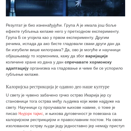
Резултат је био изненађујући. Група А је имала још боље
ефекте губљења килаже него у претходном експерименту.
Група Б се угојила као у првом експерименту. Другим
речима, испада да ако бисте гладовали сваки други дан да
би изгубили више килограма? Да, ово је могуће и научници
објашњавају то хормонима, кажу да због
варијације
количине хране из дана у дан
спречавате
хормонску
адаптацију
организма на гладовање и чиме би се успорило
губљење килаже.
Калоријска рестрикција је одавно део наше културе
U свету је чувено забачено грчко острво Икарија јер су
становници тога острва међу људима који живе најдуже на
свету. Научници су проучавали њихове навике, о томе је
писао
Њујорк тајмс
, и њихова дуговечност је повезана са
калоријском рестрикцијом и православним постом. На овом
изолованом острву људи једу једноставно јер немају приступ