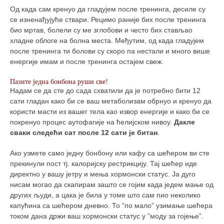
Од када сам кренуо да гладујем после тренинга, десиле су
се изненађујуће ствари. Рецимо раније бих после тренинга
био мртав, болели су ме зглобови и често бих стављао
хладне облоге на болна места. Међутим, од када гладујем
после тренинга ти болови су скоро па нестали и много више
енергије имам и после тренинга остајем свеж.
Пазите једна бонбона руши све!
Надам се да сте до сада схватили да је потребно бити 12
сати гладан како би се ваш метаболизам обрнуо и кренуо да
користи масти из вашег тела као извор енергије и како би се
покренуо процес аутофагије на ћелијском нивоу.
Дакле
сваки следећи сат после 12 сати је битан
.
Ако узмете само једну бонбону или кафу са шећером ви сте
прекинули пост тј. калоријску рестрикцију. Тај шећер иде
директно у вашу јетру и мења хормонски статус. Ја дуго
нисам могао да скапирам зашто се гојим када једем мање од
других људи, а цака је била у томе што сам пио неколико
капућина са шећером дневно. То ”по мало” узимање шећера
током дана држи ваш хормонски статус у ”моду за гојење”.