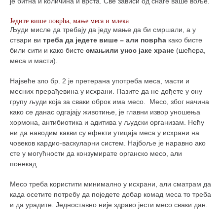
је битна и количина и врста. Све зависи од снаге ваше воље.
Једите више поврћа, мање меса и млека
Људи мисле да требају да једу мање да би смршали, а у
ствари ви
треба да једете више – али поврћа
како бисте
били сити и како бисте
смањили унос јаке хране
(шећера,
меса и масти).
Највеће зло бр. 2 је претерана употреба меса, масти и
месних прерађевина у исхрани. Пазите да не дођете у ону
групу људи која за сваки оброк има месо. Месо, због начина
како се данас одгајају животиње, је главни извор уношења
хормона, антибиотика и адитива у људски организам. Нећу
ни да наводим какви су ефекти утицаја меса у исхрани на
човеков кардио-васкуларни систем. Најбоље је наравно ако
сте у могућности да конзумирате органско месо, али
понекад.
Месо треба користити минимално у исхрани, али сматрам да
када осетите потребу да поједете добар комад меса то треба
и да урадите. Једноставно није здраво јести месо сваки дан.