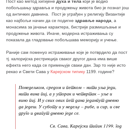
Пост као метод хигијене
духа и тела
који је водио
побољшању здравља и продужењу живота био је познат још
од античких давнина. Пост је уграђен у религију Византије
као најбољи начин да се подигне
здравље народа
, а
монасима за јачање карактера, бистрије размишљање и
продужење живота. Иначе, модерна истраживања су
показала да гладовање побољшава меморију и учење.
Раније сам поменуо истраживање које је потврдило да пост
тј. калоријска рестрикција сваког другог дана има више
ефекта него када се примењује сваки дан. Зар то није исто
рекао и Свети Сава у
Карејском типику
1199. године?
Понедељком, средом и петком – нити уља једи,
нити вина пиј, а у уторак и четвртак – уље и
вино пиј. И у свих ових пет дана једанпут дневно
да једеш. У суботу и у недељу – рибе, и сир, и све
друго и двапут дневно једе се.
Св. Сава, Карејски типик 1199. год