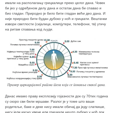
имали на располагању грицкалице преко целог дана. Човек
би јео у одређеном делу дана и остатак дана би спавао и
био гладан. Природно је било бити гладан већи део дана. И
није природно бити будан дубоко у ноћ и грицкати. Вештачки
извори светлости (сијалице, компјутери, телефони, тв) утичу
на ритам спавања код људи.
Пример циркадијалног ритма тела који се понавља сваког дана.
Данас имамо праву експлозију гојазности док су 70тих година
су скоро сви били мршави. Разлог је у томе што ваши
родитељи, баке и деке нису имали обичај да једу слаткише,
нису јели касно увече или грицкали нешто дубоко у ноћ док