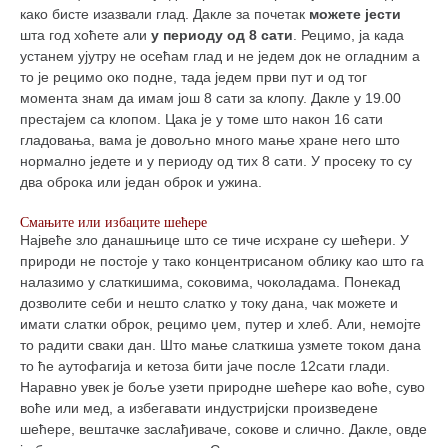
како бисте изазвали глад. Дакле за почетак
можете јести
шта год хоћете али
у периоду од 8 сати
. Рецимо, ја када
устанем ујутру не осећам глад и не једем док не огладним а
то је рецимо око подне, тада једем први пут и од тог
момента знам да имам још 8 сати за клопу. Дакле у 19.00
престајем са клопом. Цака је у томе што након 16 сати
гладовања, вама је довољно много мање хране него што
нормално једете и у периоду од тих 8 сати. У просеку то су
два оброка или један оброк и ужина.
Смањите или избаците шећере
Највеће зло данашњице што се тиче исхране су шећери. У
природи не постоје у тако концентрисаном облику као што га
налазимо у слаткишима, соковима, чоколадама. Понекад
дозволите себи и нешто слатко у току дана, чак можете и
имати слатки оброк, рецимо џем, путер и хлеб. Али, немојте
то радити сваки дан. Што мање слаткиша узмете током дана
то ће аутофагија и кетоза бити јаче после 12сати глади.
Наравно увек је боље узети природне шећере као воће, суво
воће или мед, а избегавати индустријски произведене
шећере, вештачке заслађиваче, сокове и слично. Дакле, овде