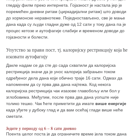
гледају филм преко интернета. Гојазност је настала јер је
поремећен дневни ритам (циркадијални ритам) што доводи
до хормонске неравнотеже. Поједностављено, све је мање
дана када су људи гладни дуже од 12 сати у току дана па је
процес кетозе и аутофагије слабији и временом доводи до
гојазности и болести.
Упутство за прави пост, тј. калоријску рестрикцију која ће
изазвати аутофагију
Дакле надам се да сте до сада схватили да калоријска
рестрикција значи да је унос калорија забрањен током
одређеног дела дана који обично траје 16 сати. Одмах да
напоменем да су прва два дана најтежа. Код некога
калоријска рестрикција чак изазове главобољу или бол у
зглобовима. Међутим, после прва два дана уопште није
толико тешко. Чак ћете приметити да имате
више енергије
када уђете у дубоку глад и да вам осећај глади више неће
сметати.
Једите у периоду од 6 – 8 сати дневно
Поента целог поста је да ограничите време јела током дана