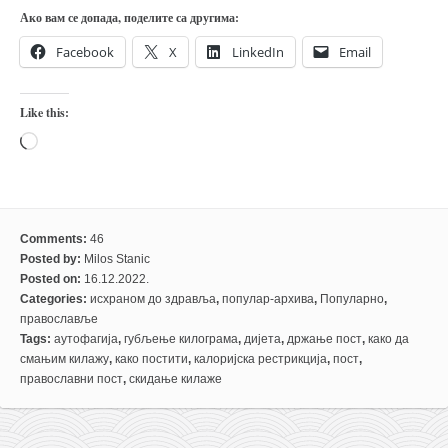
Ако вам се допада, поделите са другима:
Facebook
X
LinkedIn
Email
Like this:
Loading…
Comments:
46
Posted by:
Milos Stanic
Posted on:
16.12.2022.
Categories:
исхраном до здравља
,
популар-архива
,
Популарно
,
православље
Tags:
аутофагија
,
губљење килограма
,
дијета
,
држање пост
,
како да
смањим килажу
,
како постити
,
калоријска рестрикција
,
пост
,
православни пост
,
скидање килаже