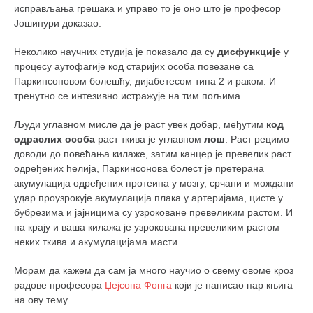
исправљања грешака и управо то је оно што је професор
Јошинури доказао.
Неколико научних студија је показало да су
дисфункције
у
процесу аутофагије код старијих особа повезане са
Паркинсоновом болешћу, дијабетесом типа 2 и раком. И
тренутно се интезивно истражује на тим пољима.
Људи углавном мисле да је раст увек добар, међутим
код
одраслих особа
раст ткива је углавном
лош
. Раст рецимо
доводи до повећања килаже, затим канцер је превелик раст
одређених ћелија, Паркинсонова болест је претерана
акумулација одређених протеина у мозгу, срчани и мождани
удар проузрокује акумулација плака у артеријама, цисте у
бубрезима и јајницима су узроковане превеликим растом. И
на крају и ваша килажа је узрокована превеликим растом
неких ткива и акумулацијама масти.
Морам да кажем да сам ја много научио о свему овоме кроз
радове професора
Џејсона Фонга
који је написао пар књига
на ову тему.