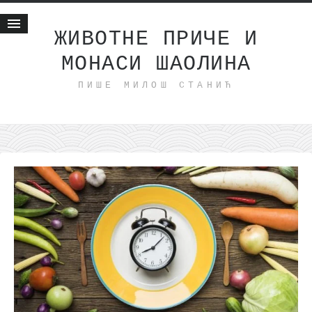
ЖИВОТНЕ ПРИЧЕ И
МОНАСИ ШАОЛИНА
Почетна
ПИШЕ МИЛОШ СТАНИЋ
Животне приче
најновије на блогу
интернет пословање
исхраном до здравља
мој хаику
моменти и места
бонус садржај
светлопис
законоправило
духовни отац