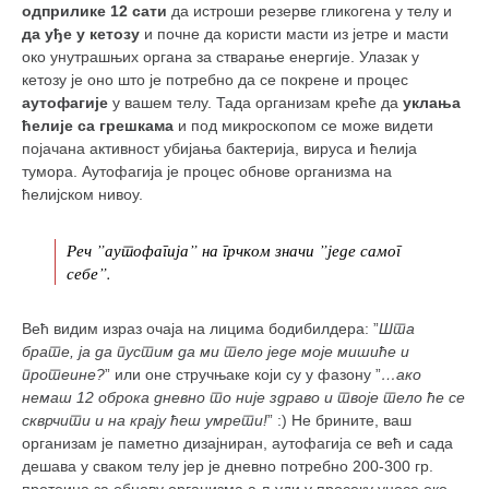
одприлике 12 сати
да истроши резерве гликогена у телу и
да уђе у кетозу
и почне да користи масти из јетре и масти
око унутрашњих органа за стварање енергије. Улазак у
кетозу је оно што је потребно да се покрене и процес
аутофагије
у вашем телу. Тада организам креће да
уклања
ћелије са грешкама
и под микроскопом се може видети
појачана активност убијања бактерија, вируса и ћелија
тумора. Аутофагија је процес обнове организма на
ћелијском нивоу.
Реч ”аутофагија” на грчком значи ”једе самог
себе”.
Већ видим израз очаја на лицима бодибилдера: ”
Шта
брате, ја да пустим да ми тело једе моје мишиће и
протеине?
” или оне стручњаке који су у фазону ”
…ако
немаш 12 оброка дневно то није здраво и твоје тело ће се
скврчити и на крају ћеш умрети!
” :) Не брините, ваш
организам је паметно дизајниран, аутофагија се већ и сада
дешава у сваком телу јер је дневно потребно 200-300 гр.
протеина за обнову организма а људи у просеку уносе око