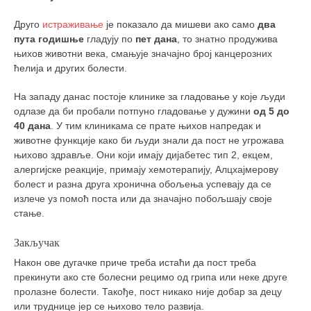
Друго
истраживање
је показало да мишеви ако само
два
пута годишње
гладују по
пет дана
, то знатно продужива
њихов животни века, смањује значајно број канцерозних
ћелија и других болести.
На западу данас постоје клинике за гладовање у које људи
одлазе да би пробали потпуно гладовање у дужини
од 5 до
40 дана
. У тим клиникама се прате њихов напредак и
животне функције како би људи знали да пост не угрожава
њихово здравље. Они који имају дијабетес тип 2, екцем,
алергијске реакције, примају хемотерапију, Алцхајмерову
болест и разна друга хронична обољења успевају да се
излече уз помоћ поста или да значајно побољшају своје
стање.
Закључак
Након ове дугачке приче треба истаћи да пост треба
прекинути ако сте болесни рецимо од грипа или неке друге
пролазне болести. Такође, пост никако није добар за децу
или труднице јер се њихово тело развија.