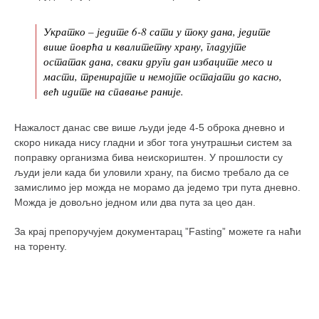
Укратко – једите 6-8 сати у току дана, једите
више поврћа и квалитетну храну, гладујте
остатак дана, сваки други дан избаците месо и
масти, тренирајте и немојте остајати до касно,
већ идите на спавање раније.
Нажалост данас све више људи једе 4-5 оброка дневно и
скоро никада нису гладни и због тога унутрашњи систем за
поправку организма бива неискориштен. У прошлости су
људи јели када би уловили храну, па бисмо требало да се
замислимо јер можда не морамо да једемо три пута дневно.
Можда је довољно једном или два пута за цео дан.
За крај препоручујем документарац ”Fasting” можете га наћи
на торенту.