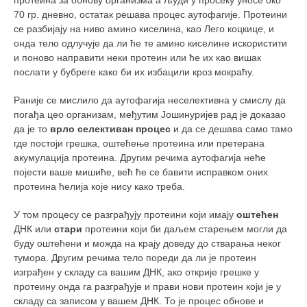
70 гр. дневно, остатак решава процес аутофагије. Протеини
се разбијају на ниво амино киселина, као Лего коцкице, и
онда тело одлучује да ли ће те амино киселине искористити
и поново направити неки протеин или ће их као вишак
послати у бубреге како би их избацили кроз мокраћу.
Раније се мислило да аутофагија неселективна у смислу да
погађа цео организам, међутим Јошинуријев рад је доказао
да је то
врло селективан процес
и да се дешава само тамо
где постоји грешка, оштећење протеина или претерана
акумулација протеина. Другим речима аутофагија неће
појести ваше мишиће, већ ће се бавити исправком оних
протеина ћелија које нису како треба.
У том процесу се разграђују протеини који имају
оштећен
ДНК или
стари
протеини који би даљем старењем могли да
буду оштећени и можда на крају доведу до стварања неког
тумора. Другим речима тело пореди да ли је протеин
изграђен у складу са вашим ДНК, ако открије грешке у
протеину онда га разграђује и прави нови протеин који је у
складу са записом у вашем ДНК. То је процес обнове и