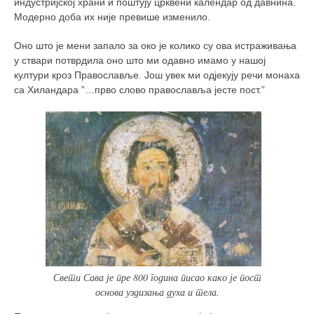
индустријској храни и поштују црквени календар од давнина.
Модерно доба их није превише изменило.
Оно што је мени запало за око је колико су ова истраживања
у ствари потврдила оно што ми одавно имамо у нашој
култури кроз Православље. Још увек ми одјекују речи монаха
са Хиландара ”…прво слово православља јесте пост.”
Свети Сава је пре 800 година писао како је пост
основа уздизања духа и тела.