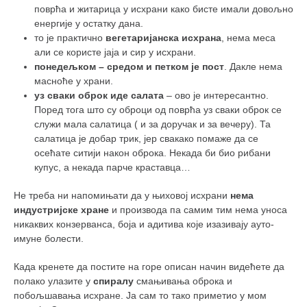
поврћа и житарица у исхрани како бисте имали довољно
енергије у остатку дана.
то је практично
вегетаријанска исхрана
, нема меса
али се користе јаја и сир у исхрани.
понедељком – средом и петком је пост
. Дакле нема
масноће у храни.
уз сваки оброк иде салата
– ово је интересантно.
Поред тога што су оброци од поврћа уз сваки оброк се
служи мала салатица ( и за доручак и за вечеру). Та
салатица је добар трик, јер свакако помаже да се
осећате ситији након оброка. Некада би био рибани
купус, а некада парче краставца…
Не треба ни напомињати да у њиховој исхрани
нема
индустријске хране
и производа па самим тим нема уноса
никаквих конзерванса, боја и адитива које изазивају ауто-
имуне болести.
Када кренете да постите на горе описан начин видећете да
полако улазите у
спиралу
смањивања оброка и
побољшавања исхране. Ја сам то тако приметио у мом