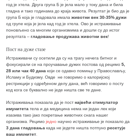
год је хтела. Друга група Б је јела мало у току дана и била
гладна и тако годинама до краја живота. Резултат је био да је
група Б која је гладовала имала
животни век 30-35% дужи
од групе која је јела кад год је хтела. Ово је истраживање
поновљено са многим организмима и дошли су до истог
резултата –
гладовање продужава животни век
!
Пост на дуже стазе
Истраживачи су осетили да су на трагу нечега битног и
фокусирали се на проучавање дужих постова од рецимо
5,
28 или чак 40 дана
који се одавно помињу у Православљу,
Исламу и Будизму. Овде не говоримо о калоријској
рестрикцији у одређеном делу дана, већ говоримо о посту
код кога се буквално не једе ништа све те дане.
Истраживања показала да је пост
највећи стимулатор
имунитета
тела и да медицина нема ни један лек који
изазива тако јако покретање животних снага нашег
организма. Рецимо
једно
научно истраживање је показало да
3 дана гладовања
када не једете ништа потпуно
ресетује
ваш имунитет
.