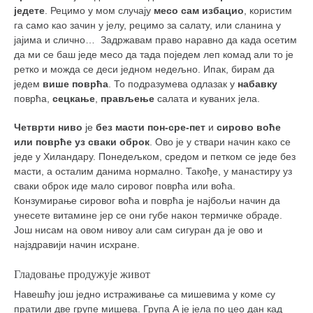
једете
. Рецимо у мом случају
месо сам избацио
, користим
га само као зачин у јелу, рецимо за салату, или сланина у
јајима и слично… Задржавам право наравно да када осетим
да ми се баш једе месо да тада поједем леп комад али то је
ретко и можда се деси једном недељно. Ипак, бирам да
једем
више поврћа
. То подразумева одлазак у
набавку
поврћа,
сецкање
,
прављење
салата и куваних јела.
Четврти ниво
је
без масти пон-сре-пет
и
сирово воће
или поврће уз сваки оброк
. Ово је у ствари начин како се
једе у Хиландару. Понедељком, средом и петком се једе без
масти, а осталим данима нормално. Такође, у манастиру уз
сваки оброк иде мало сировог поврћа или воћа.
Конзумирање сировог воћа и поврћа је најбољи начин да
унесете витамине јер се они губе након термичке обраде.
Још нисам на овом нивоу али сам сигуран да је ово и
најздравији начин исхране.
Гладовање продужује живот
Навешћу још једно истраживање са мишевима у коме су
пратили две групе мишева. Група А је јела по цео дан кад