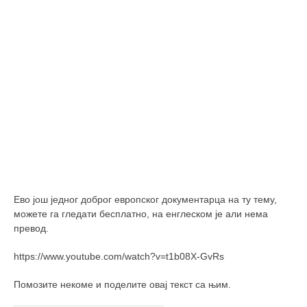
Ево још једног доброг европског документарца на ту тему,
можете га гледати бесплатно, на енглеском је али нема
превод.
https://www.youtube.com/watch?v=t1b08X-GvRs
Помозите некоме и поделите овај текст са њим.