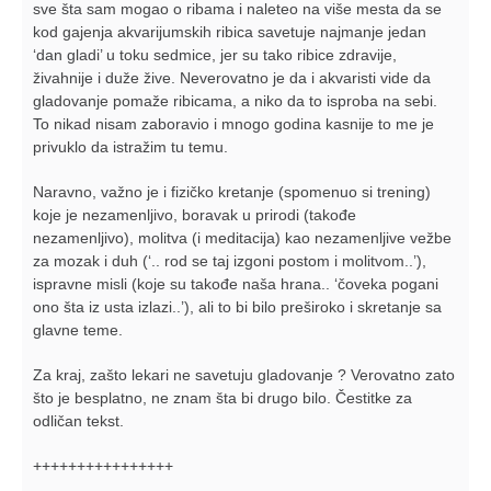
sve šta sam mogao o ribama i naleteo na više mesta da se
kod gajenja akvarijumskih ribica savetuje najmanje jedan
‘dan gladi’ u toku sedmice, jer su tako ribice zdravije,
živahnije i duže žive. Neverovatno je da i akvaristi vide da
gladovanje pomaže ribicama, a niko da to isproba na sebi.
To nikad nisam zaboravio i mnogo godina kasnije to me je
privuklo da istražim tu temu.
Naravno, važno je i fizičko kretanje (spomenuo si trening)
koje je nezamenljivo, boravak u prirodi (takođe
nezamenljivo), molitva (i meditacija) kao nezamenljive vežbe
za mozak i duh (‘.. rod se taj izgoni postom i molitvom..’),
ispravne misli (koje su takođe naša hrana.. ‘čoveka pogani
ono šta iz usta izlazi..’), ali to bi bilo preširoko i skretanje sa
glavne teme.
Za kraj, zašto lekari ne savetuju gladovanje ? Verovatno zato
što je besplatno, ne znam šta bi drugo bilo. Čestitke za
odličan tekst.
++++++++++++++++