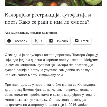
православље
забрањена историја
Калоријска рестрикција, аутофагија и
ћирилица
пост? Како се ради и има ли смисла?
породичне приче
Ако вам се допада, поделите са другима:
прота Воја
уместо твитера
Facebook
X
LinkedIn
Email
календар српски
Ових дана је популаран текст о директору Твитера Дорсију
азбуки и књиге
који једе једном дневно и користи пост у исхрани. Међутим,
Окинава карате
ја сам се концептом аутофагије, калоријске рестрикције
сусрео раније а потпуно упутство сам добио на потпуно
најновије на блогу
неочекиваном месту. Испричаћу вам…
моје белешке
Пре пар недеља у посети ми је био монах са Хиландара,
историја каратеа
драги отац Доментијан, са којим сам попричао кратко о
овоземаљским проблемима и како је када уђете у године
бубиши
много теже скинути килажу. Он нам тада помену да
карате
потражимо на интернету јапанца који је 2016. добио