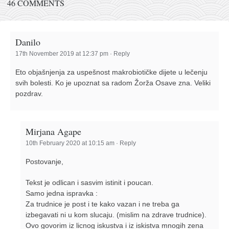
46 COMMENTS
Danilo
17th November 2019 at 12:37 pm
·
Reply
Eto objašnjenja za uspešnost makrobiotičke dijete u lečenju
svih bolesti. Ko je upoznat sa radom Žorža Osave zna. Veliki
pozdrav.
Mirjana Agape
10th February 2020 at 10:15 am
·
Reply
Postovanje,
Tekst je odlican i sasvim istinit i poucan.
Samo jedna ispravka :
Za trudnice je post i te kako vazan i ne treba ga
izbegavati ni u kom slucaju. (mislim na zdrave trudnice).
Ovo govorim iz licnog iskustva i iz iskistva mnogih zena