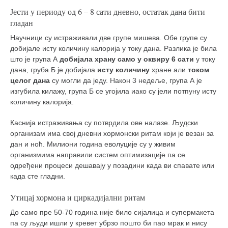
Јести у периоду од 6 – 8 сати дневно, остатак дана бити
гладан
Научници су истраживали две групе мишева. Обе групе су
добијале исту количину калорија у току дана. Разлика је била
што је група А
добијала храну само у оквиру 6 сати
у току
дана, груба Б је добијала
исту количину
хране али
током
целог дана
су могли да једу. Након 3 недеље, група А је
изгубила килажу, група Б се угојила иако су јели потпуну исту
количину калорија.
Каснија истраживања су потврдила ове налазе. Људски
организам има свој дневни хормонски ритам који је везан за
дан и ноћ. Милиони година еволуције су у живим
организмима направили систем оптимизације па се
одређени процеси дешавају у позадини када ви спавате или
када сте гладни.
Утицај хормона и циркадијални ритам
До само пре 50-70 година није било сијалица и супермакета
па су људи ишли у кревет убрзо пошто би пао мрак и нису