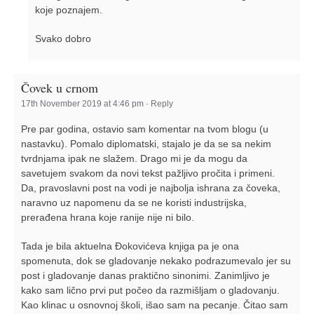
koje poznajem.
Svako dobro
Čovek u crnom
17th November 2019 at 4:46 pm
·
Reply
Pre par godina, ostavio sam komentar na tvom blogu (u
nastavku). Pomalo diplomatski, stajalo je da se sa nekim
tvrdnjama ipak ne slažem. Drago mi je da mogu da
savetujem svakom da novi tekst pažljivo pročita i primeni.
Da, pravoslavni post na vodi je najbolja ishrana za čoveka,
naravno uz napomenu da se ne koristi industrijska,
prerađena hrana koje ranije nije ni bilo.
Tada je bila aktuelna Đokovićeva knjiga pa je ona
spomenuta, dok se gladovanje nekako podrazumevalo jer su
post i gladovanje danas praktično sinonimi. Zanimljivo je
kako sam lično prvi put počeo da razmišljam o gladovanju.
Kao klinac u osnovnoj školi, išao sam na pecanje. Čitao sam