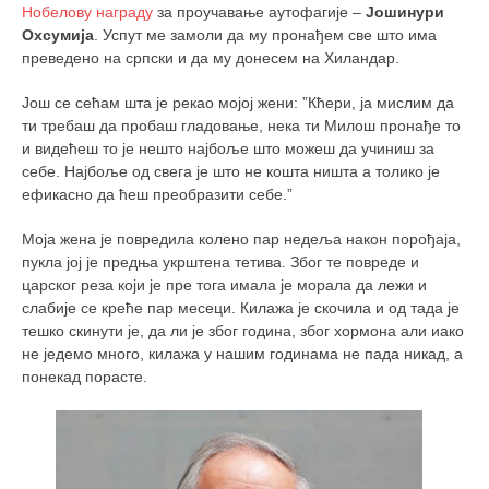
Нобелову награду
за проучавање аутофагије –
Јошинури
кихон
Охсумија
. Успут ме замоли да му пронађем све што има
наиханчи
преведено на српски и да му донесем на Хиландар.
кушанку
Још се сећам шта је рекао мојој жени: ”Кћери, ја мислим да
ти требаш да пробаш гладовање, нека ти Милош пронађе то
пасаи
и видећеш то је нешто најбоље што можеш да учиниш за
темашивари
себе. Најбоље од свега је што не кошта ништа а толико је
ефикасно да ћеш преобразити себе.”
кобудо
нунчаку
Моја жена је повредила колено пар недеља након порођаја,
пукла јој је предња укрштена тетива. Због те повреде и
бо
царског реза који је пре тога имала је морала да лежи и
слабије се креће пар месеци. Килажа је скочила и од тада је
тонфа
тешко скинути је, да ли је због година, због хормона али иако
саи
не једемо много, килажа у нашим годинама не пада никад, а
понекад порасте.
тимбеи рочин
тсунами дојо
програм