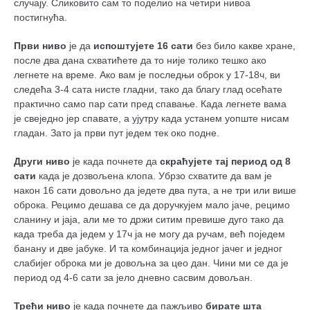
случају. Сликовито сам то поделио на четири нивоа
постигнућа.
Први ниво
је да
испоштујете 16 сати
без било какве хране,
после два дана схватићете да то није толико тешко ако
легнете на време. Ако вам је последњи оброк у 17-18ч, ви
следећа 3-4 сата нисте гладни, тако да благу глад осећате
практично само пар сати пред спавање. Када легнете вама
је свеједно јер спавате, а ујутру када устанем уопште нисам
гладан. Зато ја први пут једем тек око подне.
Други ниво
је када почнете да
скраћујете тај период од 8
сати
када је дозвољена клопа. Убрзо схватите да вам је
након 16 сати довољно да једете два пута, а не три или више
оброка. Рецимо дешава се да доручкујем мало јаче, рецимо
сланину и јаја, али ме то држи ситим превише дуго тако да
када треба да једем у 17ч ја не могу да ручам, већ поједем
банану и две јабуке. И та комбинација једног јачег и једног
слабијег оброка ми је довољна за цео дан. Чини ми се да је
период од 4-6 сати за јело дневно сасвим довољан.
Трећи ниво
је када почнете да пажљиво
бирате шта