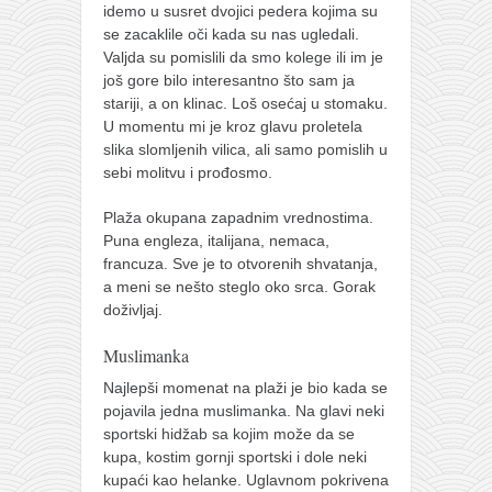
idemo u susret dvojici pedera kojima su
se zacaklile oči kada su nas ugledali.
Valjda su pomislili da smo kolege ili im je
još gore bilo interesantno što sam ja
stariji, a on klinac. Loš osećaj u stomaku.
U momentu mi je kroz glavu proletela
slika slomljenih vilica, ali samo pomislih u
sebi molitvu i prođosmo.
Plaža okupana zapadnim vrednostima.
Puna engleza, italijana, nemaca,
francuza. Sve je to otvorenih shvatanja,
a meni se nešto steglo oko srca. Gorak
doživljaj.
Muslimanka
Najlepši momenat na plaži je bio kada se
pojavila jedna muslimanka. Na glavi neki
sportski hidžab sa kojim može da se
kupa, kostim gornji sportski i dole neki
kupaći kao helanke. Uglavnom pokrivena