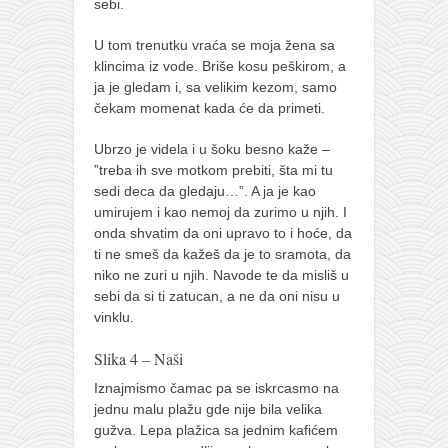
sebi.
U tom trenutku vraća se moja žena sa
klincima iz vode. Briše kosu peškirom, a
ja je gledam i, sa velikim kezom, samo
čekam momenat kada će da primeti.
Ubrzo je videla i u šoku besno kaže –
”treba ih sve motkom prebiti, šta mi tu
sedi deca da gledaju…”. A ja je kao
umirujem i kao nemoj da zurimo u njih. I
onda shvatim da oni upravo to i hoće, da
ti ne smeš da kažeš da je to sramota, da
niko ne zuri u njih. Navode te da misliš u
sebi da si ti zatucan, a ne da oni nisu u
vinklu.
Slika 4 – Naši
Iznajmismo čamac pa se iskrcasmo na
jednu malu plažu gde nije bila velika
gužva. Lepa plažica sa jednim kafićem