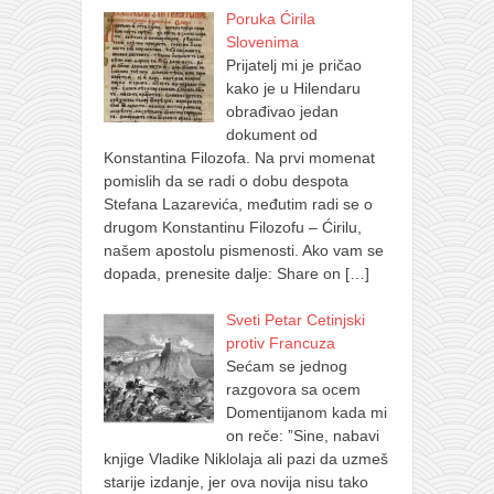
Poruka Ćirila
Slovenima
Prijatelj mi je pričao
kako je u Hilendaru
obrađivao jedan
dokument od
Konstantina Filozofa. Na prvi momenat
pomislih da se radi o dobu despota
Stefana Lazarevića, međutim radi se o
drugom Konstantinu Filozofu – Ćirilu,
našem apostolu pismenosti. Ako vam se
dopada, prenesite dalje: Share on
[…]
Sveti Petar Cetinjski
protiv Francuza
Sećam se jednog
razgovora sa ocem
Domentijanom kada mi
on reče: ”Sine, nabavi
knjige Vladike Niklolaja ali pazi da uzmeš
starije izdanje, jer ova novija nisu tako