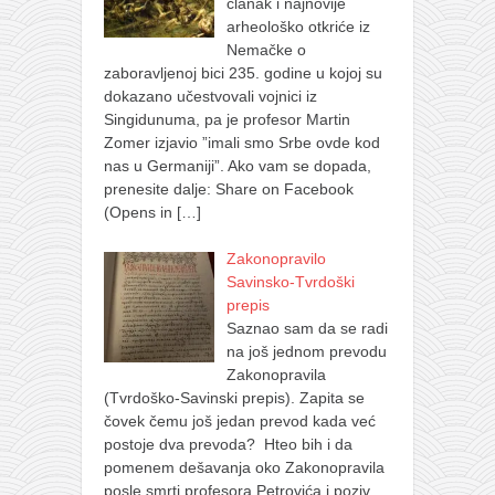
članak i najnovije
arheološko otkriće iz
Nemačke o
zaboravljenoj bici 235. godine u kojoj su
dokazano učestvovali vojnici iz
Singidunuma, pa je profesor Martin
Zomer izjavio ”imali smo Srbe ovde kod
nas u Germaniji”. Ako vam se dopada,
prenesite dalje: Share on Facebook
(Opens in
[…]
Zakonopravilo
Savinsko-Tvrdoški
prepis
Saznao sam da se radi
na još jednom prevodu
Zakonopravila
(Tvrdoško-Savinski prepis). Zapita se
čovek čemu još jedan prevod kada već
postoje dva prevoda? Hteo bih i da
pomenem dešavanja oko Zakonopravila
posle smrti profesora Petrovića i poziv