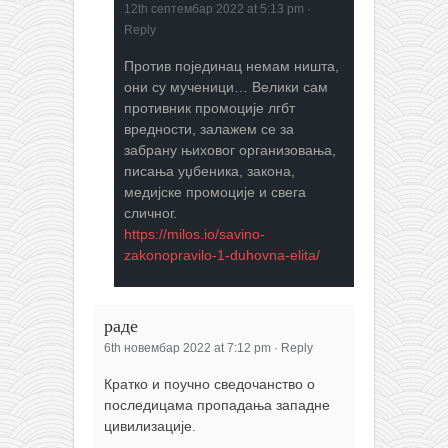
12th септембар 2022 at 5:13 pm
·
Reply
Против појединац немам ништа,
они су мученици… Велики сам
противник промоције лгбт
вредности, залажем се за
забрану њиховог организовања,
писања уџбеника, закона,
медијске промоције и свега
сличног.
https://milos.io/savino-
zakonopravilo-1-duhovna-elita/
раде
6th новембар 2022 at 7:12 pm
·
Reply
Кратко и поучно сведочанство о
последицама пропадања западне
цивилизације.