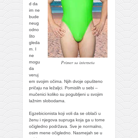
d da
im ne
bude
neug
odno
što
gleda
m. I
ne
mogu
Primer sa interneta
da
veruj
em svojim očima. Njih dvoje opušteno
pričaju na ležaljci. Pomislih u sebi –
mučenici koliko su pogubljeni u svojim
lažnim slobodama.
Egzebicionista koji voli da se oblači u
ženu i njegova supruga koja ga u tome
očigledno podržava. Sve je normalno,
osim mene očigledno. Nasmejah se u