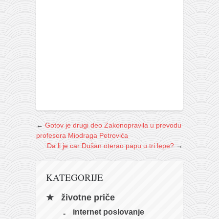
←
Gotov je drugi deo Zakonopravila u prevodu
profesora Miodraga Petrovića
Da li je car Dušan oterao papu u tri lepe?
→
KATEGORIJE
životne priče
internet poslovanje