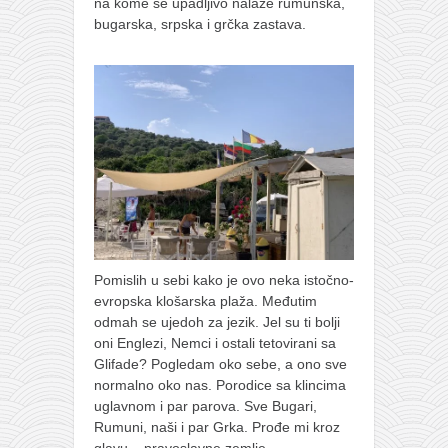
na kome se upadljivo nalaze rumunska,
bugarska, srpska i grčka zastava.
Pomislih u sebi kako je ovo neka istočno-
evropska klošarska plaža. Međutim
odmah se ujedoh za jezik. Jel su ti bolji
oni Englezi, Nemci i ostali tetovirani sa
Glifade? Pogledam oko sebe, a ono sve
normalno oko nas. Porodice sa klincima
uglavnom i par parova. Sve Bugari,
Rumuni, naši i par Grka. Prođe mi kroz
glavu – pravoslavne zemlje.