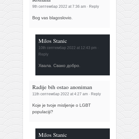
9th септембар 2022 at 7:36 am
·
Reply
Bog vas blagoslovio.
Milos Stanic
10th септембар 2022 at 12:43 pm
·
Reply
Хвала. Свако добро.
Radije bih ostao anoniman
11th септембар 2022 at 4:27 am
·
Reply
Koje je tvoje misljenje o LGBT
populaciji?
Milos Stanic