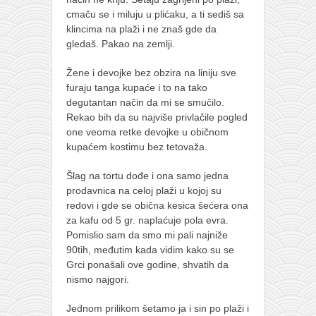
cmaču se i miluju u plićaku, a ti sediš sa
klincima na plaži i ne znaš gde da
gledaš. Pakao na zemlji.
Žene i devojke bez obzira na liniju sve
furaju tanga kupaće i to na tako
degutantan način da mi se smučilo.
Rekao bih da su najviše privlačile pogled
one veoma retke devojke u običnom
kupaćem kostimu bez tetovaža.
Šlag na tortu dođe i ona samo jedna
prodavnica na celoj plaži u kojoj su
redovi i gde se obična kesica šećera ona
za kafu od 5 gr. naplaćuje pola evra.
Pomislio sam da smo mi pali najniže
90tih, međutim kada vidim kako su se
Grci ponašali ove godine, shvatih da
nismo najgori.
Jednom prilikom šetamo ja i sin po plaži i