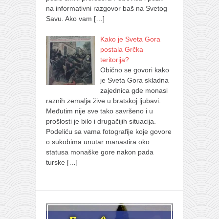
na informativni razgovor baš na Svetog
Savu. Ako vam
[…]
Kako je Sveta Gora
postala Grčka
teritorija?
Obično se govori kako
je Sveta Gora skladna
zajednica gde monasi
raznih zemalja žive u bratskoj ljubavi.
Međutim nije sve tako savršeno i u
prošlosti je bilo i drugačijih situacija.
Podeliću sa vama fotografije koje govore
o sukobima unutar manastira oko
statusa monaške gore nakon pada
turske
[…]