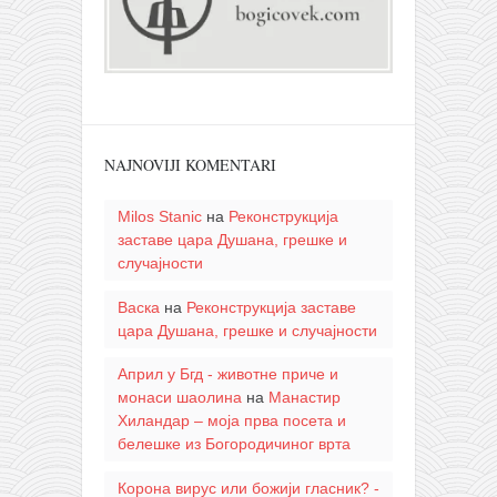
NAJNOVIJI KOMENTARI
Milos Stanic
на
Реконструкција
заставе цара Душана, грешке и
случајности
Васка
на
Реконструкција заставе
цара Душана, грешке и случајности
Април у Бгд - животне приче и
монаси шаолина
на
Манастир
Хиландар – моја прва посета и
белешке из Богородичиног врта
Корона вирус или божији гласник? -