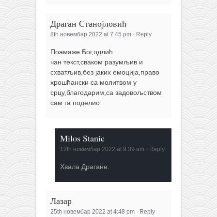
Драган Станојловић
8th новембар 2022 at 7:45 pm
·
Reply
Поамаже Бог,одлић
чан текст,сваком разумљив и
схватљив,без јаких емоција,право
хрошћански са молитвом у
срцу,благодарим,са задовољством
сам га поделио
Milos Stanic
12th новембар 2022 at 9:39 am
·
Reply
Хвала Драгане.
Лазар
25th новембар 2022 at 4:48 pm
·
Reply