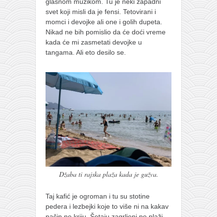
galerija kluba
glasnom muzikom. Tu je neki zapadni
svet koji misli da je fensi. Tetovirani i
članarina
momci i devojke ali one i golih dupeta.
kontakt
Nikad ne bih pomislio da će doći vreme
kada će mi zasmetati devojke u
besplatna e-knjiga
tangama. Ali eto desilo se.
termini treninga
moja priča
moja priča
fotke
kontakt
Ћир
Džaba ti rajska plaža kada je gužva.
Taj kafić je ogroman i tu su stotine
pedera i lezbejki koje to više ni na kakav
način ne kriju. Šetaju zagrljeni po plaži,