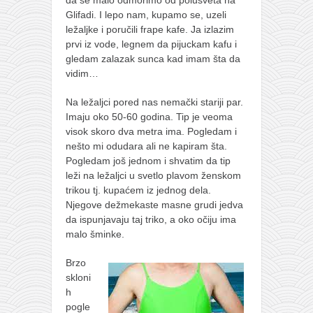
Glifadi. I lepo nam, kupamo se, uzeli
ležaljke i poručili frape kafe. Ja izlazim
prvi iz vode, legnem da pijuckam kafu i
gledam zalazak sunca kad imam šta da
vidim…
Na ležaljci pored nas nemački stariji par.
Imaju oko 50-60 godina. Tip je veoma
visok skoro dva metra ima. Pogledam i
nešto mi odudara ali ne kapiram šta.
Pogledam još jednom i shvatim da tip
leži na ležaljci u svetlo plavom ženskom
trikou tj. kupaćem iz jednog dela.
Njegove dežmekaste masne grudi jedva
da ispunjavaju taj triko, a oko očiju ima
malo šminke.
Brzo
skloni
h
pogle