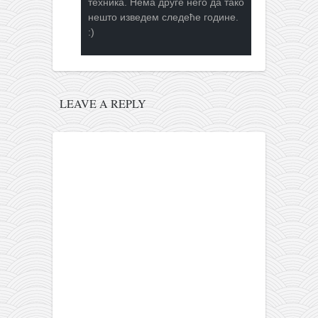
техника. Нема друге него да тако
нешто изведем следеће године.
:)
LEAVE A REPLY