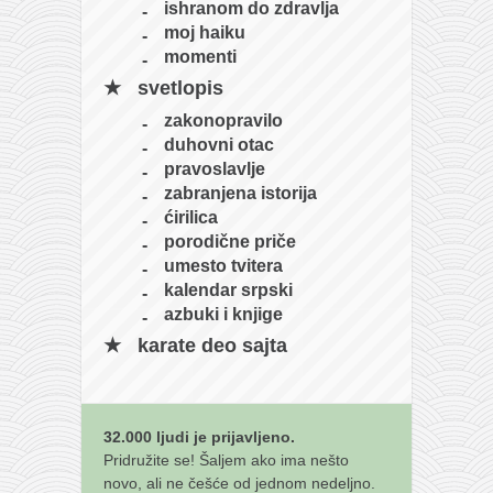
ishranom do zdravlja
moj haiku
momenti
svetlopis
zakonopravilo
duhovni otac
pravoslavlje
zabranjena istorija
ćirilica
porodične priče
umesto tvitera
kalendar srpski
azbuki i knjige
karate deo sajta
32.000 ljudi je prijavljeno.
Pridružite se! Šaljem ako ima nešto
novo, ali ne češće od jednom nedeljno.