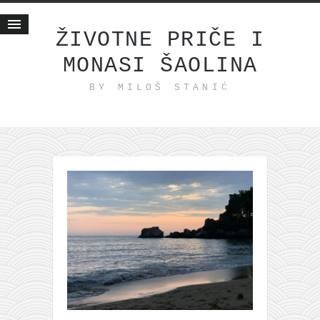
ŽIVOTNE PRIČE I
MONASI ŠAOLINA
Početna
BY MILOŠ STANIĆ
Životne priče
najnovije na blogu
internet poslovanje
ishranom do zdravlja
moj haiku
momenti i mesta
bonus sadržaj
Svetlopis
zakonopravilo
duhovni otac