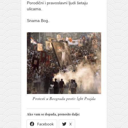
Porodični i pravoslavni ljudi šetaju
ulicama.
Snama Bog.
Protesti u Beogradu protiv lgbt Prajda
Ako vam se dopada, prenesite dalje:
Facebook
X