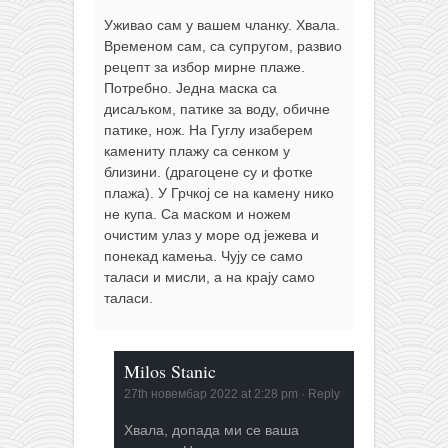
Уживао сам у вашем чланку. Хвала.
Временом сам, са супругом, развио
рецепт за избор мирне плаже.
Потребно. Једна маска са
дисаљком, патике за воду, обичне
патике, нож. На Гуглу изаберем
камениту плажу са сенком у
близини. (драгоцене су и фотке
плажа). У Грчкој се на камену нико
не купа. Са маском и ножем
очистим улаз у море од јежева и
понекад камења. Чују се само
таласи и мисли, а на крају само
таласи.
Milos Stanic
27th новембар 2022 at 2:28 pm
·
Reply
Хвала, допада ми се ваша