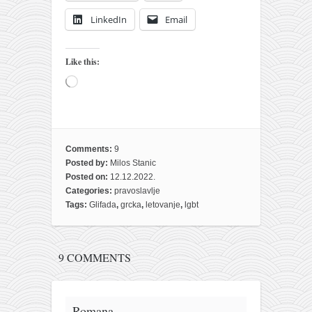
LinkedIn
Email
Like this:
Loading…
Comments:
9
Posted by:
Milos Stanic
Posted on:
12.12.2022.
Categories:
pravoslavlje
Tags:
Glifada
,
grcka
,
letovanje
,
lgbt
9 COMMENTS
Romana