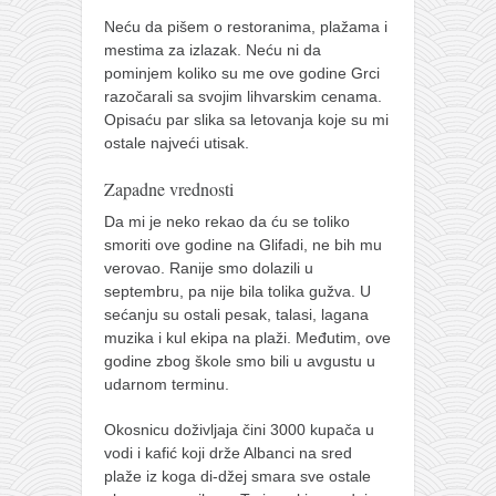
naihanchi
Neću da pišem o restoranima, plažama i
mestima za izlazak. Neću ni da
kushanku
pominjem koliko su me ove godine Grci
passai
razočarali sa svojim lihvarskim cenama.
Opisaću par slika sa letovanja koje su mi
temashiwari
ostale najveći utisak.
kobudo
Zapadne vrednosti
nunchaku
Da mi je neko rekao da ću se toliko
bo
smoriti ove godine na Glifadi, ne bih mu
verovao. Ranije smo dolazili u
tonfa
septembru, pa nije bila tolika gužva. U
sai
sećanju su ostali pesak, talasi, lagana
muzika i kul ekipa na plaži. Međutim, ove
timbei rochin
godine zbog škole smo bili u avgustu u
udarnom terminu.
tsunami dojo
program
Okosnicu doživljaja čini 3000 kupača u
vodi i kafić koji drže Albanci na sred
snimci nastupa
plaže iz koga di-džej smara sve ostale