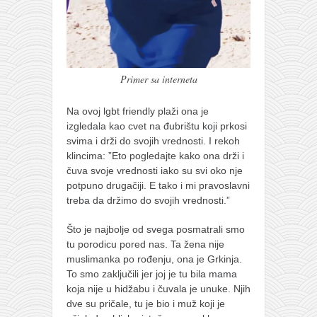
Primer sa interneta
Na ovoj lgbt friendly plaži ona je
izgledala kao cvet na đubrištu koji prkosi
svima i drži do svojih vrednosti. I rekoh
klincima: ”Eto pogledajte kako ona drži i
čuva svoje vrednosti iako su svi oko nje
potpuno drugačiji. E tako i mi pravoslavni
treba da držimo do svojih vrednosti.”
Što je najbolje od svega posmatrali smo
tu porodicu pored nas. Ta žena nije
muslimanka po rođenju, ona je Grkinja.
To smo zaključili jer joj je tu bila mama
koja nije u hidžabu i čuvala je unuke. Njih
dve su pričale, tu je bio i muž koji je