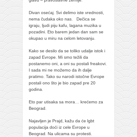
Divan osećaj. Svi delimo iste vrednosti,
nema čudaka oko nas.
Dečica se
igraju, ljudi piju kafu, lagana muzika u
pozadini. Eto barem jedan dan sam se
okupao u miru na celom letovanju.
Kako se desilo da se toliko udalje istok i
zapad Evrope. Mi smo težili da
postanemo oni, a oni su postali freakovi.
I sada mi ne možemo da ih dalje
pratimo. Tako su narodi istočne Evrope
postali ono što je bio zapad pre 20
godina.
Eto par utisaka sa mora… krećemo za
Beograd.
Najavljen je Prajd, kažu da će lgbt
populacija doći iz cele Evrope u
Beograd. Na ulicama su protesti.