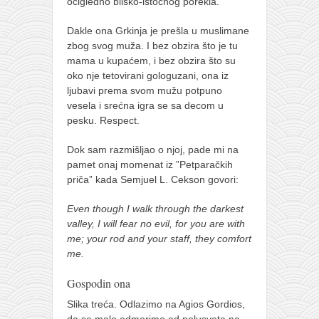
očigledno blisko-istočnog porekla.
Dakle ona Grkinja je prešla u muslimane
zbog svog muža. I bez obzira što je tu
mama u kupaćem, i bez obzira što su
oko nje tetovirani gologuzani, ona iz
ljubavi prema svom mužu potpuno
vesela i srećna igra se sa decom u
pesku. Respect.
Dok sam razmišljao o njoj, pade mi na
pamet onaj momenat iz ”Petparačkih
priča” kada Semjuel L. Cekson govori:
Even though I walk through the darkest
valley, I will fear no evil, for you are with
me; your rod and your staff, they comfort
me.
Gospodin ona
Slika treća. Odlazimo na Agios Gordios,
da se malo odmorimo od polusveta na