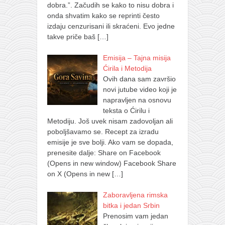
dobra.”. Začudih se kako to nisu dobra i
onda shvatim kako se reprinti često
izdaju cenzurisani ili skraćeni. Evo jedne
takve priče baš
[…]
Emisija – Tajna misija
Ćirila i Metodija
Ovih dana sam završio
novi jutube video koji je
napravljen na osnovu
teksta o Ćirilu i
Metodiju. Još uvek nisam zadovoljan ali
poboljšavamo se. Recept za izradu
emisije je sve bolji. Ako vam se dopada,
prenesite dalje: Share on Facebook
(Opens in new window) Facebook Share
on X (Opens in new
[…]
Zaboravljena rimska
bitka i jedan Srbin
Prenosim vam jedan