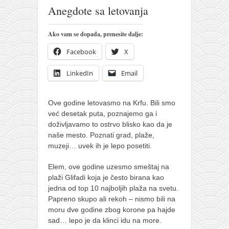
pravoslavlje
Anegdote sa letovanja
zabranjena istorija
Ako vam se dopada, prenesite dalje:
ćirilica
Facebook
X
porodične priče
umesto tvitera
LinkedIn
Email
kalendar srpski
Ove godine letovasmo na Krfu. Bili smo
azbuki i knjige
već desetak puta, poznajemo ga i
Okinava karate
doživljavamo to ostrvo blisko kao da je
naše mesto. Poznati grad, plaže,
najnovije na blogu
muzeji… uvek ih je lepo posetiti.
moje beleške
Elem, ove godine uzesmo smeštaj na
istorija karatea
plaži Glifadi koja je često birana kao
bubishi
jedna od top 10 najboljih plaža na svetu.
Papreno skupo ali rekoh – nismo bili na
karate
moru dve godine zbog korone pa hajde
sad… lepo je da klinci idu na more.
kihon