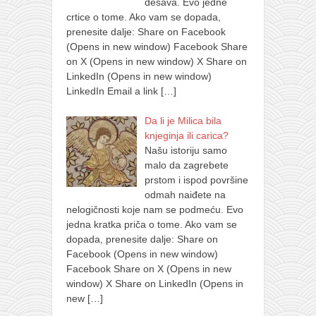
dešava. Evo jedne
crtice o tome. Ako vam se dopada,
prenesite dalje: Share on Facebook
(Opens in new window) Facebook Share
on X (Opens in new window) X Share on
LinkedIn (Opens in new window)
LinkedIn Email a link
[…]
Da li je Milica bila
knjeginja ili carica?
Našu istoriju samo
malo da zagrebete
prstom i ispod površine
odmah naiđete na
nelogičnosti koje nam se podmeću. Evo
jedna kratka priča o tome. Ako vam se
dopada, prenesite dalje: Share on
Facebook (Opens in new window)
Facebook Share on X (Opens in new
window) X Share on LinkedIn (Opens in
new
[…]