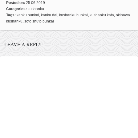
Posted on:
25.06.2019.
naihanchi
Categories:
kushanku
Tags:
kanku bunkai
,
kanku dai
,
kushanku bunkai
,
kushanku kata
,
okinawa
kushanku
kushanku
,
soto shuto bunkai
passai
temashiwari
LEAVE A REPLY
kobudo
nunchaku
bo
tonfa
sai
timbei rochin
tsunami dojo
program
snimci nastupa