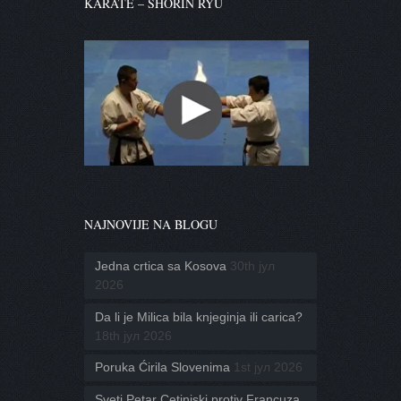
KARATE – SHORIN RYU
NAJNOVIJE NA BLOGU
Jedna crtica sa Kosova
30th јул
2026
Da li je Milica bila knjeginja ili carica?
18th јул 2026
Poruka Ćirila Slovenima
1st јул 2026
Sveti Petar Cetinjski protiv Francuza