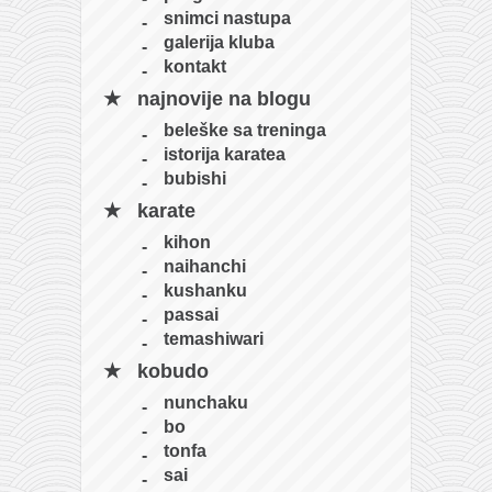
snimci nastupa
galerija kluba
kontakt
najnovije na blogu
beleške sa treninga
istorija karatea
bubishi
karate
kihon
naihanchi
kushanku
passai
temashiwari
kobudo
nunchaku
bo
tonfa
sai