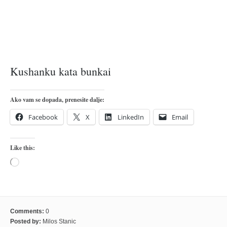
pravoslavlje
zabranjena istorija
ćirilica
porodične priče
Kushanku kata bunkai
umesto tvitera
kalendar srpski
Ako vam se dopada, prenesite dalje:
azbuki i knjige
Facebook
X
LinkedIn
Email
Okinava karate
najnovije na blogu
Like this:
moje beleške
Loading…
istorija karatea
bubishi
karate
Comments:
0
kihon
Posted by:
Milos Stanic