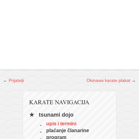
galerija kluba
članarina
kontakt
besplatna e-knjiga
termini treninga
moja priča
moja priča
fotke
←
Prijatelji
Okinawa karate plakat
→
kontakt
Ћир
KARATE NAVIGACIJA
tsunami dojo
upis i termini
plaćanje članarine
program