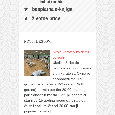
timbei rochin
besplatna e-knjiga
životne priče
NOVI TEKSTOVI:
Škola karatea za decu i
odrasle
Ukoliko želite da
vežbate samoodbranu i
stari karate sa Okinave
dobrodošli ste! Tri
grupe: deca uzrasta 2-3 razred (9-10
godina), termin uto-čet 20.00 Imamo još
par slobodnih mesta u grupi. početnici
stariji od 15 godina mogu da biraju da li
će vežbati uto-čet od 20.00 stariji
pojasevi termin
[…]