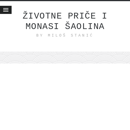
ŽIVOTNE PRIČE I
MONASI ŠAOLINA
Početna
BY MILOŠ STANIĆ
Životne priče
najnovije na blogu
internet poslovanje
ishranom do zdravlja
moj haiku
momenti i mesta
bonus sadržaj
Svetlopis
zakonopravilo
duhovni otac