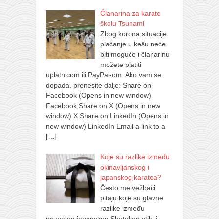
Članarina za karate
školu Tsunami
Zbog korona situacije
plaćanje u kešu neće
biti moguće i članarinu
možete platiti
uplatnicom ili PayPal-om. Ako vam se
dopada, prenesite dalje: Share on
Facebook (Opens in new window)
Facebook Share on X (Opens in new
window) X Share on LinkedIn (Opens in
new window) LinkedIn Email a link to a
[…]
Koje su razlike između
okinavljanskog i
japanskog karatea?
Često me vežbači
pitaju koje su glavne
razlike između
poznatog japanskog Shotokan stila i