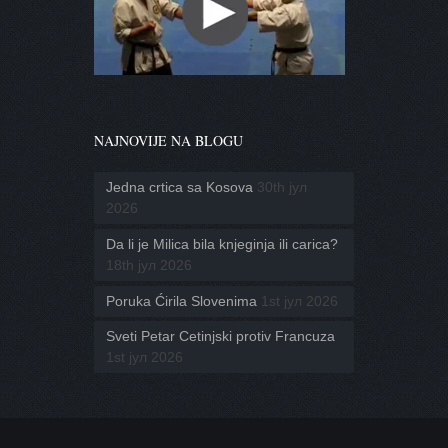
NAJNOVIJE NA BLOGU
Jedna crtica sa Kosova
30th јул
2026
Da li je Milica bila knjeginja ili carica?
18th јул 2026
Poruka Ćirila Slovenima
1st јул 2026
Sveti Petar Cetinjski protiv Francuza
1st јул 2026