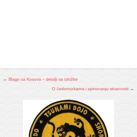
galerija kluba
članarina
kontakt
besplatna e-knjiga
termini treninga
moja priča
moja priča
fotke
←
Blago sa Kosova – detalji sa izložbe
kontakt
O čedomorkama i spinovanju stvarnosti
→
Ћир