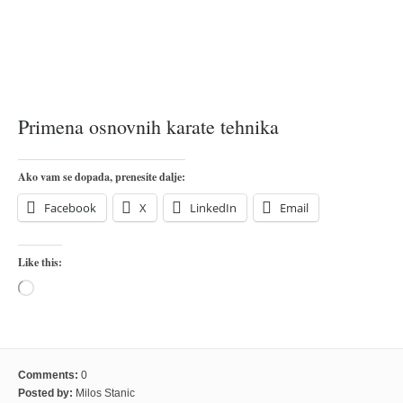
pravoslavlje
zabranjena istorija
ćirilica
porodične priče
Primena osnovnih karate tehnika
umesto tvitera
kalendar srpski
Ako vam se dopada, prenesite dalje:
azbuki i knjige
Facebook
X
LinkedIn
Email
Okinava karate
najnovije na blogu
Like this:
moje beleške
Loading…
istorija karatea
bubishi
karate
Comments:
0
kihon
Posted by:
Milos Stanic