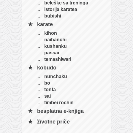
beleške sa treninga
istorija karatea
bubishi
karate
kihon
naihanchi
kushanku
passai
temashiwari
kobudo
nunchaku
bo
tonfa
sai
timbei rochin
besplatna e-knjiga
životne priče