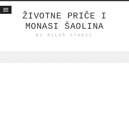
ŽIVOTNE PRIČE I
MONASI ŠAOLINA
Početna
BY MILOŠ STANIĆ
Životne priče
najnovije na blogu
internet poslovanje
ishranom do zdravlja
moj haiku
momenti i mesta
bonus sadržaj
Svetlopis
zakonopravilo
duhovni otac