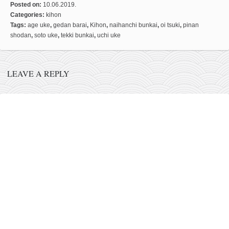
Posted on:
10.06.2019.
naihanchi
Categories:
kihon
Tags:
age uke
,
gedan barai
,
Kihon
,
naihanchi bunkai
,
oi tsuki
,
pinan
kushanku
shodan
,
soto uke
,
tekki bunkai
,
uchi uke
passai
temashiwari
LEAVE A REPLY
kobudo
nunchaku
bo
tonfa
sai
timbei rochin
tsunami dojo
program
snimci nastupa