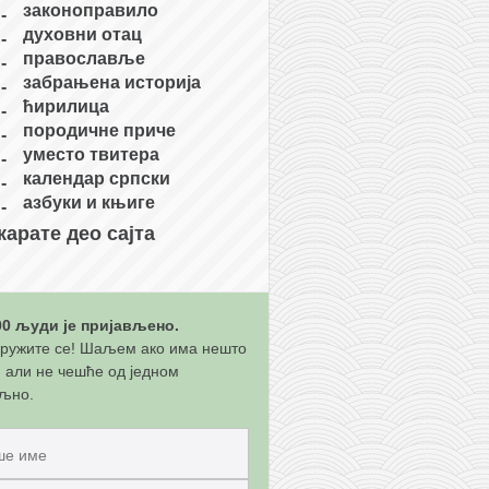
законоправило
духовни отац
православље
забрањена историја
ћирилица
породичне приче
уместо твитера
календар српски
азбуки и књиге
карате део сајта
00 људи је пријављено.
ружите се! Шаљем ако има нешто
, али не чешће од једном
љно.