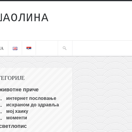
ШАОЛИНА
ЧА
ТЕГОРИЈЕ
животне приче
интернет пословање
исхраном до здравља
мој хаику
моменти
светлопис