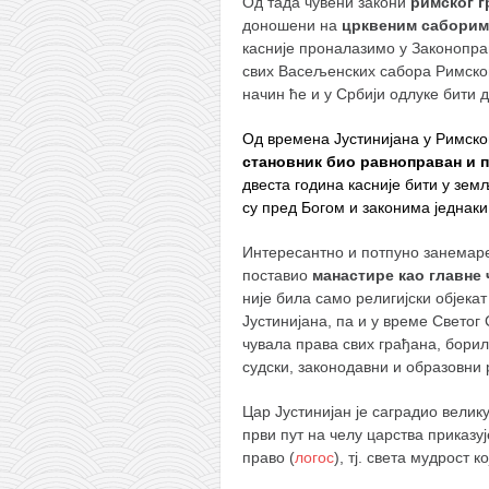
Од тада чувени закони
римског г
доношени на
црквеним саборим
касније проналазимо у Законоправ
свих Васељенских сабора Римског
начин ће и у Србији одлуке бити
Од времена Јустинијана у Римском
становник био равноправан и 
двеста година касније бити у зе
су пред Богом и законима једнаки
Интересантно и потпуно занемарен
поставио
манастире као главне
није била само религијски објекат
Јустинијана, па и у време Светог 
чувала права свих грађана, борил
судски, законодавни и образовни 
Цар Јустинијан је саградио велик
први пут на челу царства приказу
право (
логос
), тј. света мудрост 