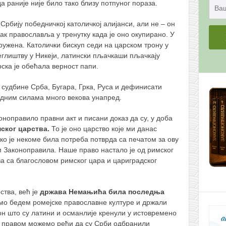
а раније није било тако близу потпуног пораза.
Србију победничкој католичкој алијанси, али не – он
ак православља у тренутку када је оно окупирано. У
кружена. Католички бискуп седи на царском трону у
беглиштву у Никеји, латински пљачкаши пљачкају
рска је обећала верност папи.
 судбине Срба, Бугара, Грка, Руса и дефинисати
адним силама много векова унапред.
оноправило правни акт и писани доказ да су, у доба
ског царства.
То је оно царство кoje ми данас
ко је некоме била потреба потврда са печатом за ову
м Законоправила. Наше право настало је од римског
ва са благословом римског цара и цариградског
ства, већ је
држава Немањића била последња
смо бедем ромејске православне културе и држали
он што су латини и османлије кренули у истовремено
 правом можемо рећи да су Срби одбранили