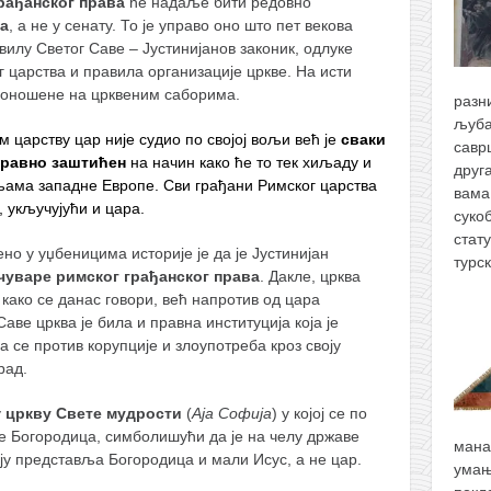
рађанског права
ће надаље бити редовно
а
, а не у сенату. То је управо оно што пет векова
илу Светог Саве – Јустинијанов законик, одлуке
 царства и правила организације цркве. На исти
 доношене на црквеним саборима.
разн
љуба
 царству цар није судио по својој вољи већ је
сваки
савр
правно заштићен
на начин како ће то тек хиљаду и
друг
мљама западне Европе. Сви грађани Римског царства
вама
, укључујући и цара.
суко
стат
о у уџбеницима историје је да је Јустинијан
турс
 чуваре
римског грађанског права
. Дакле, црква
 како се данас говори, већ напротив од цара
Саве црква је била и правна институција која је
а се против корупције и злоупотреба кроз своју
рад.
у
цркву Свете мудрости
(
Ајa Софија
) у којој се по
је Богородица, симболишући да је на челу државе
мана
коју представља Богородица и мали Исус, а не цар.
умањ