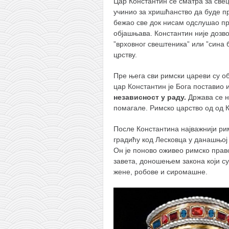
Цар Константин се сматра за свец
учинио за хришћанство да буде п
бежао све док нисам одслушао 
објашњава. Константин није дозво
”врховног свештеника” или ”сина б
црству.
Пре њега сви римски цареви су о
цар Константин је Бога поставио 
независност у раду.
Држава се н
помагале. Римско царство од од 
После Константина најважнији рим
градићу код Лесковца у данашњој 
Он је поново оживео римско пра
завета, доношењем закона који су
жене, робове и сиромашне.