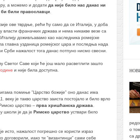
ору, а можемо и додати
да није било нас данас ни
е би били православци
.
је ове тврдње, рећи ћу само да се Италија, у доба
 у власти франачких држава и нема никакве везе са
 Италију доживљавамо као наследника ромејске
ила главна узданица ромејског цара и последња нада
ми Срби нажалост тога данас потпуно нисмо свесни.
лу Светог Саве који ће још мало расветлити зашто
године
и није била доступна.
НОВ
књигама помиње ”Царство божије” оно данас има
. веку је такво царство заиста постојало и било врло
Римско царство –
прва хришћанска држава
.
у школи је да је
Римско царство
уствари било
редо
о то
је исто, нажалост погрешно се користи израз
са д
ко договорили, иако ти ”византинци” сами себе