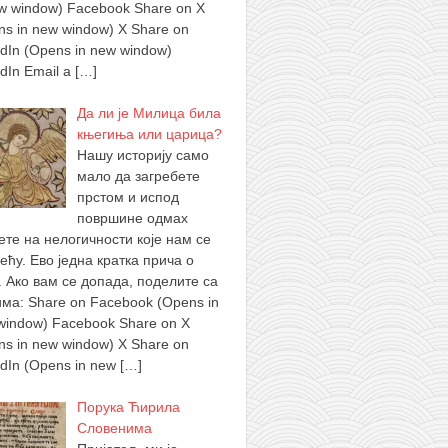
ew window) Facebook Share on X
ns in new window) X Share on
edIn (Opens in new window)
edIn Email a
[…]
Да ли је Милица била
књегиња или царица?
Нашу историју само
мало да загребете
прстом и испод
површине одмах
ете на нелогичности које нам се
ећу. Ево једна кратка прича о
. Ако вам се допада, поделите са
има: Share on Facebook (Opens in
window) Facebook Share on X
ns in new window) X Share on
edIn (Opens in new
[…]
Порука Ћирила
Словенима