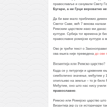
снимци наступа
православље и сачували Свету Г
галерија клуба
Бугари, а ни Грци вероватно н
чланарина
Да би вам мало приближио димензи
контакт
Светог Саве, већ 7 векова налази
Римским царством иако ми данас
бесплатна е-књига
културе. Србија тог времена је б
православне ромејске културе а 
термини тренинга
моја прича
Ово је трећи текст о Законоправи
ова књига није преведена
до ове 
моја прича
Византија или Римско царство?
фотке
Када се у литургији и црквеним 
контакт
симболично значење, међутим у 11
опипљиво на земљи – то је било 
Међутим, оно што нас нису учили 
православно
.
Римско или Ромејско царство што 
Византија јер су се историчари та