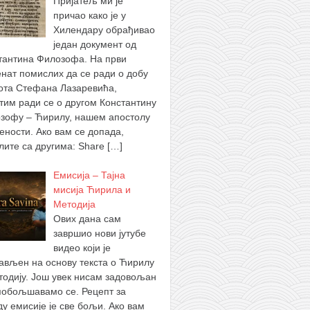
Пријатељ ми је
причао како је у
Хилендару обрађивао
један документ од
тантина Филозофа. На први
нат помислих да се ради о добу
ота Стефана Лазаревића,
тим ради се о другом Константину
зофу – Ћирилу, нашем апостолу
ености. Ако вам се допада,
лите са другима: Share
[…]
Емисија – Тајна
мисија Ћирила и
Методија
Ових дана сам
завршио нови јутубе
видео који је
ављен на основу текста о Ћирилу
тодију. Још увек нисам задовољан
побољшавамо се. Рецепт за
ду емисије је све бољи. Ако вам