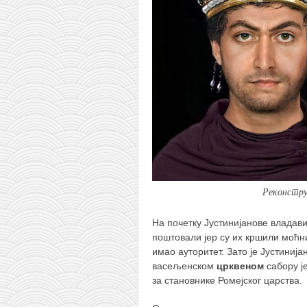
Реконструк
На почетку Јустинијанове владави
поштовали јер су их кршили моћни
имао ауторитет. Зато је Јустиниј
васељенском
црквеном
сабору ј
за становнике Ромејског царства.