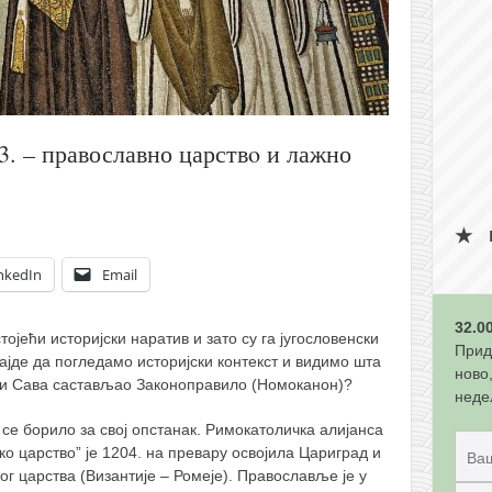
3. – православно царствo и лажно
nkedIn
Email
32.0
ојећи историјски наратив и зато су га југословенски
Прид
Хајде да погледамо историјски контекст и видимо шта
ново
ети Сава састављао Законоправило (Номоканон)?
неде
се борило за свој опстанак. Римокатоличка алијанса
о царство” је 1204. на превару освојила Цариград и
ог царства (Византије – Ромеје). Православље је у