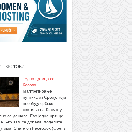
И ТЕКСТОВИ:
Једна цртица са
Косова
Малтретирање
путника из Србије који
посећују србске
светиње на Космету
вно се дешава. Ево једне цртице
ме. Ако вам се допада, поделите
ругима: Share on Facebook (Opens