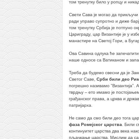
том тренутку било у ропцу и никад
кихон
Свети Сава је могао да прикључи 
наиханчи
ради управо супротно и диже барј
кушанку
том тренутку Србија је потпуно о
Цариграду, цар Византије је у из
пасаи
манастире на Светој Гори, а Буга
темашивари
Ова Савина одлука ће запечатити
кобудо
наше односе са Ватиканом и зап
нунчаку
Треба да будемо свесни да је Зак
бо
Светог Саве,
Срби били део Рим
погрешно називамо ”Византија”. А
тонфа
тврдњу – ето имамо је постојање
саи
грађанског права, а црква и држа
патријарха.
тимбеи рочин
Не само да смо били део тога цар
тсунами дојо
фаза Ромејског царства
. Били 
програм
континуитет царства два века нак
пљачкање царства. Мислим да са