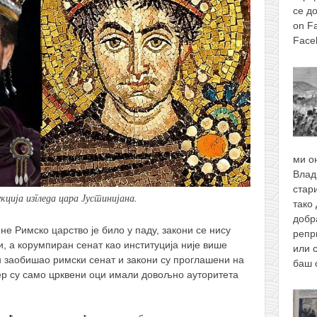
се д
on F
Face
ми о
Влад
стари
ција изгледа цара Јустинијана.
тако 
добр
не Римско царство је било у паду, закони се нису
репр
, а корумпиран сенат као институција није више
или 
ан заобишао римски сенат и закони су проглашени на
баш
ер су само црквени оци имали довољно ауторитета