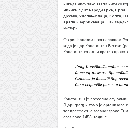
никада нису тако звали нити су ко
Чинили су их народи
Грка
,
Срба
,
држава,
хиспањолаца
,
Копта
,
П
арапа
и
африканаца
. Сви заједн
култури.
О хришћанском православном Ром
када је цар Константин Велики (
Константинопољ и вратио права 
Град Константинопољ се ниј
понекад можемо прочитати.
Словена је познат под наз
било седиште римског цара
Константин је преселио сву админ
(Цариград) и тамо је организова
тог пресељења главног града Рим
свог пада 1453. године.