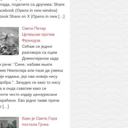
опада, поделите са другима: Share
acebook (Opens in new window)
book Share on X (Opens in new
[…]
Свети Петар
Цетињски против
Француза
Сећам се једног
разговора са оцем
Доментијаном када
н рече: ”Сине, набави књиге
ике Никлолаја али пази да узмеш
је издање, јер ова новија нису
добра.”. Зачудих се како то нису
а и онда схватим како се
инти често издају цензурисани
скраћени. Ево једне такве приче
 о
[…]
Како је Света Гора
постала Грчка