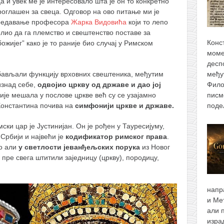
а и увек ме је интересовало шта је он то конкретно
роглашен за свеца. Одговор на ово питање ми је
предавање професора
Жарка Видовића
који то лепо
лио да га племство и свештенство поставе за
Конс
ожијег” како је то раније био случај у Римском
моме
десп
бављали функцију врховних свештеника, међутим
међу
изнад себе,
одвојио цркву од државе и дао јој
Фило
ије мешала у послове цркве већ су се узајамно
писм
Константина почива на
симфонији цркве и државе.
поде
ски цар је Јустинијан. Он је рођен у Тауресијуму,
Србији и највећи је
кодификатор римског права
.
во али
у светлости јеванђељских порука
из Новог
 пре свега штитили заједницу (цркву), породицу,
напр
и Ме
али 
изра