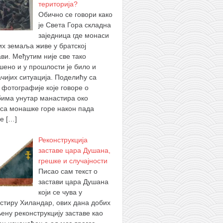
територија?
Обично се говори како
је Света Гора складна
заједница где монаси
их земаља живе у братској
ви. Међутим није све тако
шено и у прошлости је било и
ачијих ситуација. Поделићу са
 фотографије које говоре о
бима унутар манастира око
уса монашке горе након пада
ке
[…]
Реконструкција
заставе цара Душана,
грешке и случајности
Писао сам текст о
застави цара Душана
који се чува у
стиру Хиландар, ових дана добих
ену реконструкцију заставе као