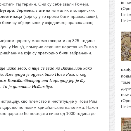
in n
ристили тај термин. Они су себе звали Ромеји.
(Ope
Бугара
,
Јермена
,
латина
из малих италијанских
Link
алестинаца
(који су у то време били православци),
Link
о били су обједињени у заједничкој православној
ејском царству можемо говорити од 325. године
рођен у Нишу), померио седиште царства из Рима у
хришћанима који су претходно били забрањени.
е тако звао, а није се звао ни Византион како
наиђ
 Име града је одувек било Нови Рим, а код
подм
ивом Константинград или Цариград јер је ту
томе
. То је данашњи Истамбул.
друг
new 
(Ope
истрацију, сво племство и институције у Нови Рим
Link
но царство по новим хришћанским начелима. Након
ско царство ће постојати више од 1000 година до