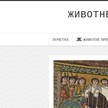
ЖИВОТН
Почетна
Животне приче
најновије на блогу
ПОЧЕТНА
ЖИВОТНЕ ПРИ
интернет пословање
исхраном до здравља
мој хаику
моменти и места
бонус садржај
светлопис
законоправило
духовни отац