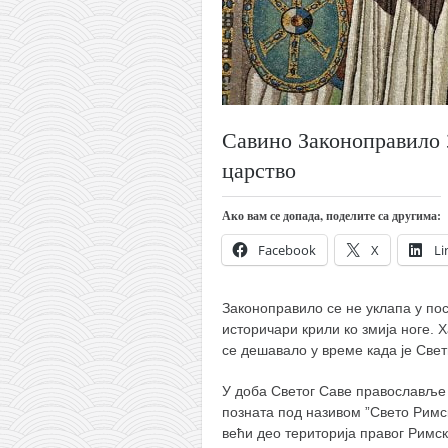
православље
забрањена историја
ћирилица
породичне приче
Савино Законоправило 
прота Воја
царство
уместо твитера
календар српски
Ако вам се допада, поделите са другима:
азбуки и књиге
Facebook
X
Li
Окинава карате
најновије на блогу
Законоправило се не уклапа у пост
историчари крили ко змија ноге. 
моје белешке
се дешавало у време када је Св
историја каратеа
У доба Светог Саве православље 
бубиши
позната под називом ”Свето Римск
већи део територија правог Римск
карате