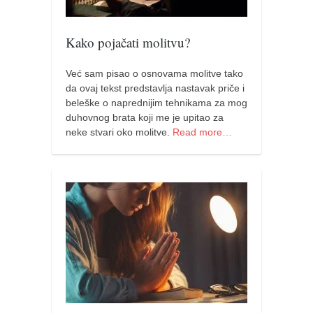
pravoslavlje
zabranjena istorija
Kako pojačati molitvu?
ćirilica
porodične priče
Već sam pisao o osnovama molitve tako
da ovaj tekst predstavlja nastavak priče i
umesto tvitera
beleške o naprednijim tehnikama za mog
duhovnog brata koji me je upitao za
kalendar srpski
neke stvari oko molitve.
Read more…
azbuki i knjige
Okinava karate
najnovije na blogu
moje beleške
istorija karatea
bubishi
karate
kihon