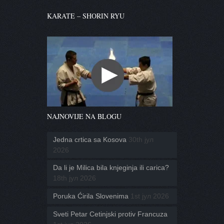
KARATE – SHORIN RYU
NAJNOVIJE NA BLOGU
Jedna crtica sa Kosova
30th јул
2026
Da li je Milica bila knjeginja ili carica?
18th јул 2026
Poruka Ćirila Slovenima
1st јул 2026
Sveti Petar Cetinjski protiv Francuza