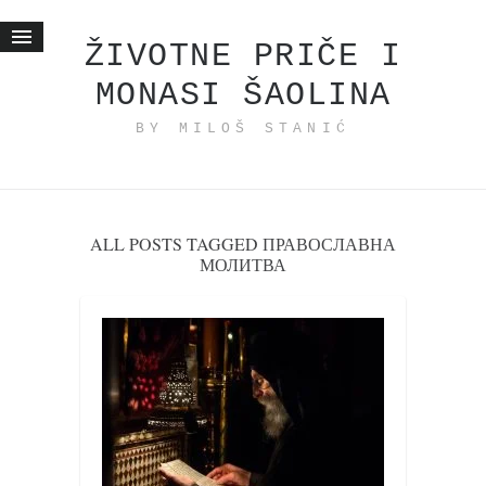
ŽIVOTNE PRIČE I
MONASI ŠAOLINA
Početna
BY MILOŠ STANIĆ
Životne priče
najnovije na blogu
internet poslovanje
ishranom do zdravlja
ALL POSTS TAGGED ПРАВОСЛАВНА
МОЛИТВА
moj haiku
momenti i mesta
bonus sadržaj
Svetlopis
zakonopravilo
duhovni otac