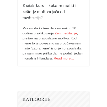
Kratak kurs – kako se moliti i
naihanchi
zašto je molitva jača od
kushanku
meditacije?
passai
temashiwari
Moram da kažem da sam nakon 30
godina praktikovanja
Zen meditacije
,
kobudo
prešao na pravoslavnu molitvu. Kod
mene to je povezano sa proučavanjem
nunchaku
naše ”zabranjene” istorije i pravoslavlja
bo
pa sam imao priliku da me poduči jedan
monah iz Hilandara.
Read more…
tonfa
sai
timbei rochin
tsunami dojo
program
KATEGORIJE
snimci nastupa