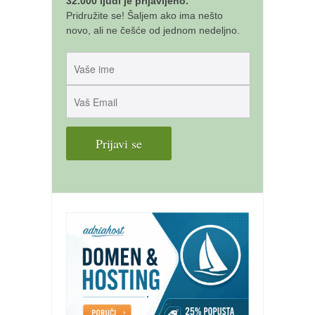
32.000 ljudi je prijavljeno.
Pridružite se! Šaljem ako ima nešto
novo, ali ne češće od jednom nedeljno.