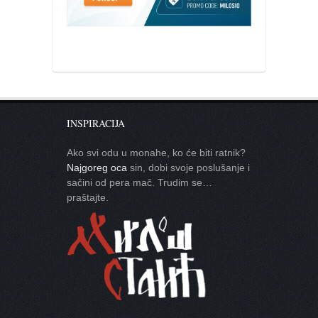
INSPIRACIJA
Ako svi odu u monahe, ko će biti ratnik?
Najgoreg oca
sin, dobi svoje poslušanje i
sačini od pera mač. Trudim se…
praštajte.