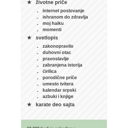
galerija kluba
životne priče
članarina
internet poslovanje
ishranom do zdravlja
kontakt
moj haiku
besplatna e-knjiga
momenti
svetlopis
termini treninga
zakonopravilo
moja priča
duhovni otac
moja priča
pravoslavlje
zabranjena istorija
fotke
ćirilica
kontakt
porodične priče
umesto tvitera
Ћир
kalendar srpski
azbuki i knjige
karate deo sajta