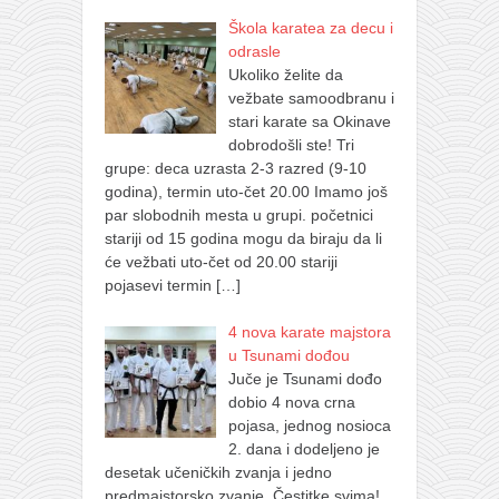
galerija kluba
Škola karatea za decu i
članarina
odrasle
kontakt
Ukoliko želite da
vežbate samoodbranu i
besplatna e-knjiga
stari karate sa Okinave
dobrodošli ste! Tri
termini treninga
grupe: deca uzrasta 2-3 razred (9-10
moja priča
godina), termin uto-čet 20.00 Imamo još
par slobodnih mesta u grupi. početnici
moja priča
stariji od 15 godina mogu da biraju da li
fotke
će vežbati uto-čet od 20.00 stariji
pojasevi termin
[…]
kontakt
4 nova karate majstora
Ћир
u Tsunami dođou
Juče je Tsunami dođo
dobio 4 nova crna
pojasa, jednog nosioca
2. dana i dodeljeno je
desetak učeničkih zvanja i jedno
predmajstorsko zvanje. Čestitke svima!