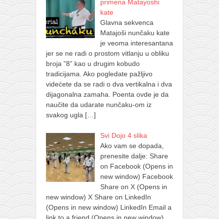
primena Matayoshi
kate
Glavna sekvenca
Matajoši nunčaku kate
je veoma interesantana
jer se ne radi o prostom vitlanju u obliku
broja ”8” kao u drugim kobudo
tradicijama. Ako pogledate pažljivo
videćete da se radi o dva vertikalna i dva
dijagonalna zamaha. Poenta ovde je da
naučite da udarate nunčaku-om iz
svakog ugla
[…]
Svi Dojo 4 slika
Ako vam se dopada,
prenesite dalje: Share
on Facebook (Opens in
new window) Facebook
Share on X (Opens in
new window) X Share on LinkedIn
(Opens in new window) LinkedIn Email a
link to a friend (Opens in new window)