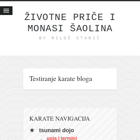
ŽIVOTNE PRIČE I
MONASI ŠAOLINA
Početna
BY MILOŠ STANIĆ
Životne priče
najnovije na blogu
internet poslovanje
ishranom do zdravlja
Testiranje karate bloga
moj haiku
momenti i mesta
bonus sadržaj
Svetlopis
KARATE NAVIGACIJA
zakonopravilo
tsunami dojo
duhovni otac
upis i termini