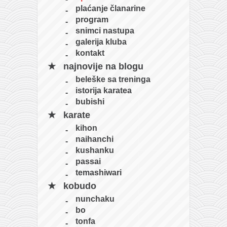
pravoslavlje
plaćanje članarine
zabranjena istorija
program
snimci nastupa
ćirilica
galerija kluba
porodične priče
kontakt
najnovije na blogu
umesto tvitera
beleške sa treninga
kalendar srpski
istorija karatea
bubishi
azbuki i knjige
karate
Okinava karate
kihon
najnovije na blogu
naihanchi
kushanku
moje beleške
passai
istorija karatea
temashiwari
kobudo
bubishi
nunchaku
karate
bo
kihon
tonfa