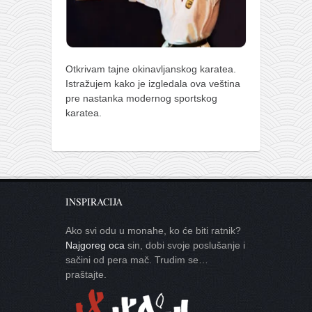
Otkrivam tajne okinavljanskog karatea.
Istražujem kako je izgledala ova veština
pre nastanka modernog sportskog
karatea.
INSPIRACIJA
Ako svi odu u monahe, ko će biti ratnik?
Najgoreg oca
sin, dobi svoje poslušanje i
sačini od pera mač. Trudim se…
praštajte.