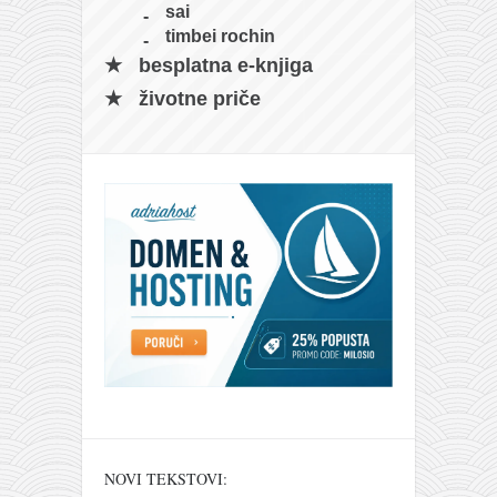
sai
naihanchi
timbei rochin
kushanku
besplatna e-knjiga
passai
životne priče
temashiwari
kobudo
nunchaku
bo
tonfa
sai
timbei rochin
tsunami dojo
program
snimci nastupa
NOVI TEKSTOVI: