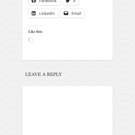
Facebook
X
pravoslavlje
zabranjena istorija
LinkedIn
Email
ćirilica
porodične priče
Like this:
Loading…
umesto tvitera
kalendar srpski
azbuki i knjige
Okinava karate
LEAVE A REPLY
najnovije na blogu
moje beleške
istorija karatea
bubishi
karate
kihon