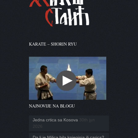
KARATE – SHORIN RYU
NAJNOVIJE NA BLOGU
Jedna crtica sa Kosova
30th јул
2026
Da li je Milica bila knjeginja ili carica?