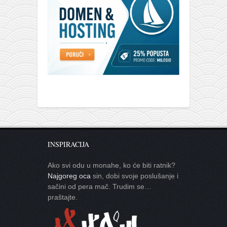
INSPIRACIJA
Ako svi odu u monahe, ko će biti ratnik?
Najgoreg oca
sin, dobi svoje poslušanje i
sačini od pera mač. Trudim se…
praštajte.