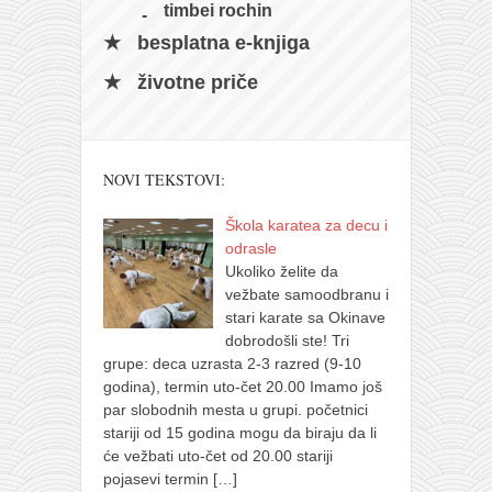
timbei rochin
besplatna e-knjiga
životne priče
NOVI TEKSTOVI:
Škola karatea za decu i
odrasle
Ukoliko želite da
vežbate samoodbranu i
stari karate sa Okinave
dobrodošli ste! Tri
grupe: deca uzrasta 2-3 razred (9-10
godina), termin uto-čet 20.00 Imamo još
par slobodnih mesta u grupi. početnici
stariji od 15 godina mogu da biraju da li
će vežbati uto-čet od 20.00 stariji
pojasevi termin
[…]