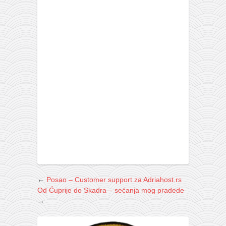
naihanchi
kushanku
passai
temashiwari
kobudo
nunchaku
bo
tonfa
sai
timbei rochin
tsunami dojo
←
Posao – Customer support za Adriahost.rs
Od Ćuprije do Skadra – sećanja mog pradede
program
→
snimci nastupa