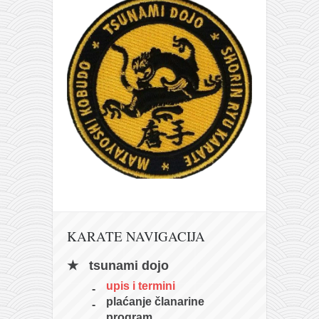
galerija kluba
članarina
kontakt
besplatna e-knjiga
termini treninga
moja priča
moja priča
fotke
kontakt
Ћир
KARATE NAVIGACIJA
tsunami dojo
upis i termini
plaćanje članarine
program