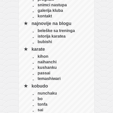
snimci nastupa
galerija kluba
kontakt
najnovije na blogu
beleške sa treninga
istorija karatea
bubishi
karate
kihon
naihanchi
kushanku
passai
temashiwari
kobudo
nunchaku
bo
tonfa
sai