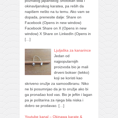
poznatog japanskog Shotokan stila i
okinavljanskog karatea, pa reših da
napišem nešto na tu temu. Ako vam se
dopada, prenesite dalje: Share on
Facebook (Opens in new window)
Facebook Share on X (Opens in new
window) X Share on LinkedIn (Opens in
[…]
Ljuljaška za kanarince
Jedan od
najpopularnijih
proizvoda bio je mali
drveni bokser (tekko)
koji se koristi kao
skriveno oružje za samoodbranu. Niko
ne bi posumnjao da je to oružje ako bi
ga pronašao kod vas. Bio je jeftin i lagan
pa je poštarina za njega bila niska i
dobro se prodavao.
[…]
Youtube kanal – Okinawa karate &