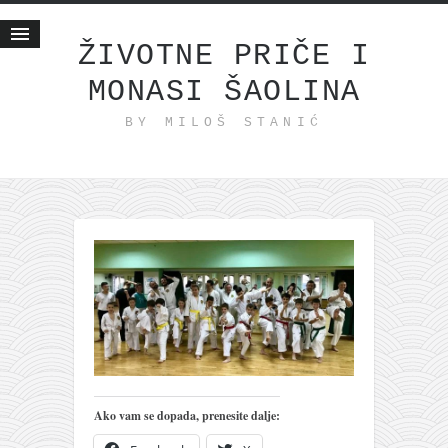
ŽIVOTNE PRIČE I
MONASI ŠAOLINA
Početna
BY MILOŠ STANIĆ
Životne priče
najnovije na blogu
internet poslovanje
ishranom do zdravlja
moj haiku
momenti i mesta
bonus sadržaj
Svetlopis
zakonopravilo
Ako vam se dopada, prenesite dalje:
duhovni otac